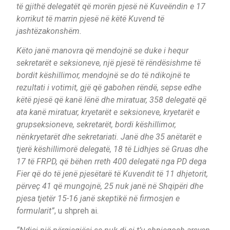
të gjithë delegatët që morën pjesë në Kuveëndin e 17
korrikut të marrin pjesë në këtë Kuvend të
jashtëzakonshëm.
Këto janë manovra që mendojnë se duke i hequr
sekretarët e seksioneve, një pjesë të rëndësishme të
bordit këshillimor, mendojnë se do të ndikojnë te
rezultati i votimit, gjë që gabohen rëndë, sepse edhe
këtë pjesë që kanë lënë dhe miratuar, 358 delegatë që
ata kanë miratuar, kryetarët e seksioneve, kryetarët e
grupseksioneve, sekretarët, bordi këshillimor,
nënkryetarët dhe sekretariati. Janë dhe 35 anëtarët e
tjerë këshillimorë delegatë, 18 të Lidhjes së Gruas dhe
17 të FRPD, që bëhen rreth 400 delegatë nga PD dega
Fier që do të jenë pjesëtarë të Kuvendit të 11 dhjetorit,
përveç 41 që mungojnë, 25 nuk janë në Shqipëri dhe
pjesa tjetër 15-16 janë skeptikë në firmosjen e
formularit”
, u shpreh ai.