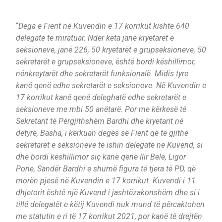
“
Dega e Fierit në Kuvendin e 17 korrikut kishte 640
delegatë të miratuar. Ndër këta janë kryetarët e
seksioneve, janë 226, 50 kryetarët e grupseksioneve, 50
sekretarët e grupseksioneve, është bordi këshillimor,
nënkreytarët dhe sekretarët funksionalë. Midis tyre
kanë qenë edhe sekretarët e seksioneve. Në Kuvendin e
17 korrikut kanë qenë deleghatë edhe sekretarët e
seksioneve me mbi 50 anëtarë. Por me kërkesë të
Sekretarit të Përgjithshëm Bardhi dhe kryetarit në
detyrë, Basha, i kërkuan degës së Fierit që të gjithë
sekretarët e seksioneve të ishin delegatë në Kuvend, si
dhe bordi këshillimor siç kanë qenë Ilir Bele, Ligor
Pone, Sandër Bardhi e shumë figura të tjera të PD, që
morën pjesë në Kuvendin e 17 korrikut. Kuvendi i 11
dhjetorit është një Kuvend i jashtëzakonshëm dhe si i
tillë delegatët e këtij Kuvendi nuk mund të përcaktohen
me statutin e ri të 17 korrikut 2021, por kanë të drejtën