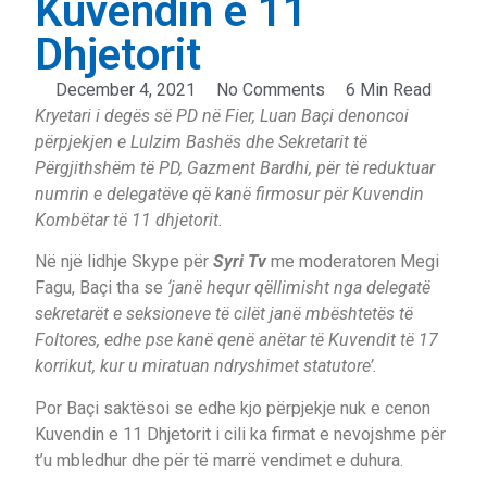
Kuvendin e 11
Dhjetorit
December 4, 2021
No Comments
6 Min Read
Kryetari i degës së PD në Fier, Luan Baçi denoncoi
përpjekjen e Lulzim Bashës dhe Sekretarit të
Përgjithshëm të PD, Gazment Bardhi, për të reduktuar
numrin e delegatëve që kanë firmosur për Kuvendin
Kombëtar të 11 dhjetorit.
Në një lidhje Skype për
Syri Tv
me moderatoren Megi
Fagu, Baçi tha se
‘janë hequr qëllimisht nga delegatë
sekretarët e seksioneve të cilët janë mbështetës të
Foltores, edhe pse kanë qenë anëtar të Kuvendit të 17
korrikut, kur u miratuan ndryshimet statutore’.
Por Baçi saktësoi se edhe kjo përpjekje nuk e cenon
Kuvendin e 11 Dhjetorit i cili ka firmat e nevojshme për
t’u mbledhur dhe për të marrë vendimet e duhura.