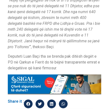
“Ndjej një përgjegjësi se nuk di si t’u shpjegosh arsyen
se pse nuk do të jenë delegatë në 11 Dhjetor, edhe pse
kanë qenë delegatë në 17 korrik. Dhe nga numri 640
delegatë që kishim, zbresim te numri rreth 400
delegatë bashkë me FRPD dhe Lidhja e Gruas. Pra i bie
rreth 240 delegatë që ishin me të drejtë vote në 17
korrik, nuk do të jenë delegatë në Kuvendin e 11
Dhjetorit. Janë hequr në mënyrë të qëllimshme se janë
pro ‘Foltores’
“, theksoi Baçi.
Deputeti Luan Baçi tha se brenda pak ditësh degët e
PD në Qarkun e Fierit do të bëjnë transparente emrat e
delegatëve që kanë firmosur.
Share it :