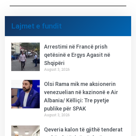
Lajmet e fundit
Arrestimi në Francë prish
qetësinë e Ergys Agasit në
Shqipëri
August 3, 2026
Olsi Rama mik me aksionerin
venezuelian në kazinonë e Air
Albania/ Këlliçi: Tre pyetje
publike për SPAK
August 3, 2026
Qeveria kalon të gjithë tenderat