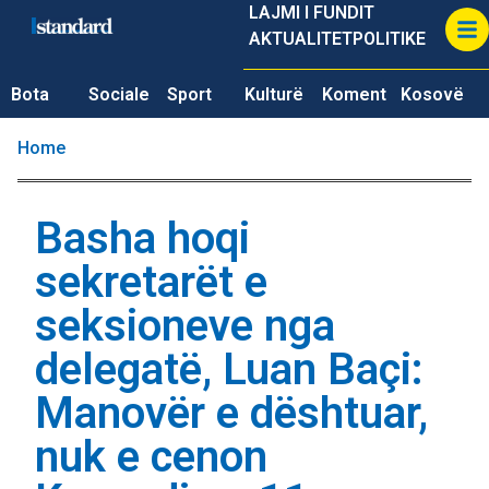
LAJMI I FUNDIT
AKTUALITET
POLITIKE
Bota
Sociale
Sport
Kulturë
Koment
Kosovë
Home
Basha hoqi
sekretarët e
seksioneve nga
delegatë, Luan Baçi:
Manovër e dështuar,
nuk e cenon