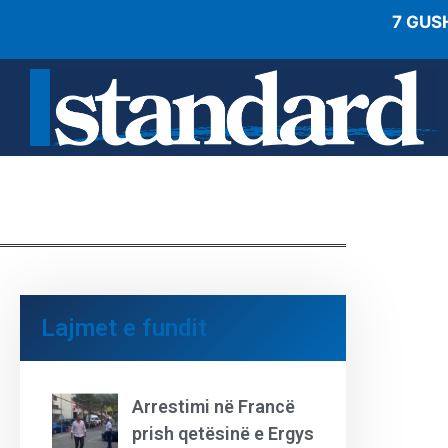
7 GUS
Lajmet e fundit
Arrestimi në Francë
prish qetësinë e Ergys