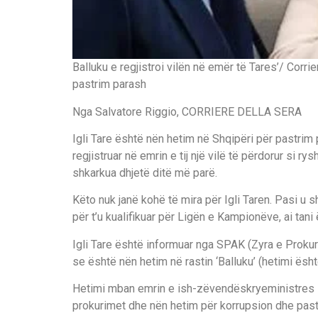
Balluku e regjistroi vilën në emër të Tares’/ Corrie
pastrim parash
Nga Salvatore Riggio, CORRIERE DELLA SERA
Igli Tare është nën hetim në Shqipëri për pastrim 
regjistruar në emrin e tij një vilë të përdorur si 
shkarkua dhjetë ditë më parë.
Këto nuk janë kohë të mira për Igli Taren. Pasi u 
për t’u kualifikuar për Ligën e Kampionëve, ai tan
Igli Tare është informuar nga SPAK (Zyra e Prokur
se është nën hetim në rastin ‘Balluku’ (hetimi ës
Hetimi mban emrin e ish-zëvendëskryeministres s
prokurimet dhe nën hetim për korrupsion dhe pastr