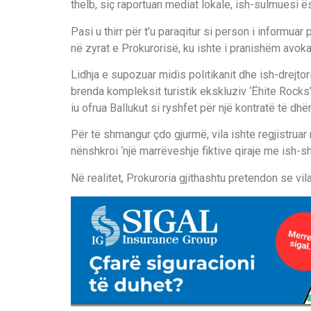
thelb, siç raportuan mediat lokale, ish-sulmuesi 
Pasi u thirr për t’u paraqitur si person i informuar
në zyrat e Prokurorisë, ku ishte i pranishëm avokati 
Lidhja e supozuar midis politikanit dhe ish-drejtor
brenda kompleksit turistik ekskluziv ‘Ëhite Rocks
iu ofrua Ballukut si ryshfet për një kontratë të dh
Për të shmangur çdo gjurmë, vila ishte regjistruar
nënshkroi ‘një marrëveshje fiktive qiraje me ish-she
Në realitet, Prokuroria gjithashtu pretendon se vil