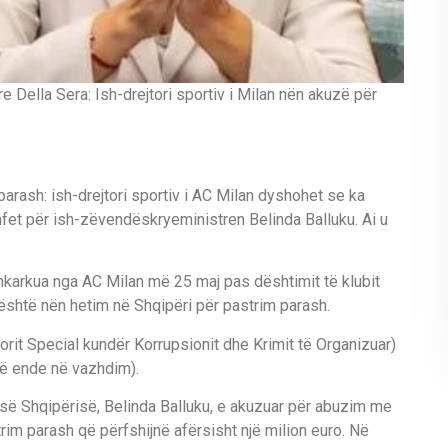
re Della Sera: Ish-drejtori sportiv i Milan nën akuzë për
parash: ish-drejtori sportiv i AC Milan dyshohet se ka
ryshfet për ish-zëvendëskryeministren Belinda Balluku. Ai u
shkarkua nga AC Milan më 25 maj pas dështimit të klubit
i është nën hetim në Shqipëri për pastrim parash.
orit Special kundër Korrupsionit dhe Krimit të Organizuar)
htë ende në vazhdim).
ë Shqipërisë, Belinda Balluku, e akuzuar për abuzim me
im parash që përfshijnë afërsisht një milion euro. Në