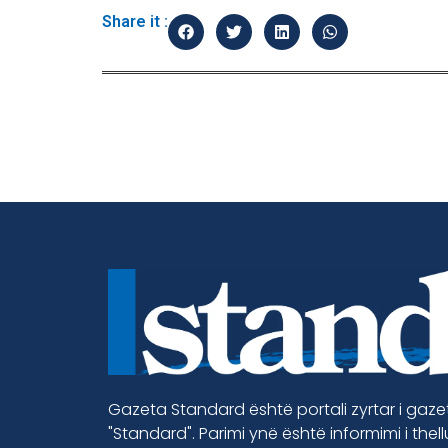
Share it :
Gazeta Standard është portali zyrtar i gaz
"Standard". Parimi ynë është informimi i thel