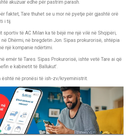
është akuzuar edhe për pastrim parash.
 për faktet, Tare thuhet se u mor në pyetje për gjashtë orë
i tij.
it sportiv të AC Milan ka të bëjë me një vilë në Shqipëri,
’ në Dhërmi, në bregdetin Jon. Sipas prokurorisë, shtëpia
ënë një kompanie ndërtimi.
 në emër të Tares. Sipas Prokurorisë, ishte vetë Tare ai që
fin e kabinetit të Ballukut’.
a është në pronësi të ish-zv/kryeministrit.