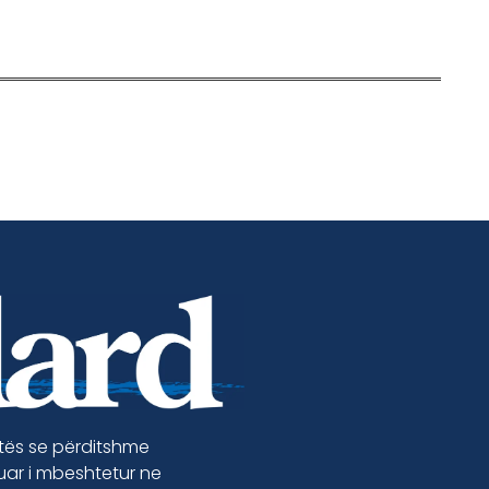
etës se përditshme
luar i mbeshtetur ne