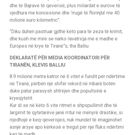
dhe te Bajrave të qeverisë, plus miliardat e eurove të
vjedhura me koncesione dhe ‘rrugë të florinjta’ me 40
milionë euro kilometric”.
“Diku duhen pastruar gjithë këto para të zeza të krimit,
dhe kush me mire se narko-lavatricja me e madhe e
Europes në krye të Tiranë”s, tha Balliu
DEKLARATË PËR MEDIA KOORDINATORI PËR
TIRANËN, KLEVIS BALLIU
8.9 milionë metra katror në 6 vitet e fundit për ndërtime
në Tiranë, përbën një shifër rekord në mbarë botën
duke patur parasysh shtrirjen dhe popullsinë e
kryeqytetit.
Kur di se në këto 6 vite ritmet e shpopullimit dhe të
largimit të qytetarëve janë rritur në mënyrë drastike, si
rrjedhojë e keq-qeverisjes, nuk mundet të imagjinohet
asnjë arsye apo kërkesë e tregut për një fluks ndërtimi
kaq të madh.