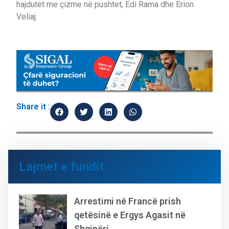
hajdutët me çizme në pushtet, Edi Rama dhe Erion
Veliaj.
Share it :
Lajmet e fundit
Arrestimi në Francë prish
qetësinë e Ergys Agasit në
Shqipëri