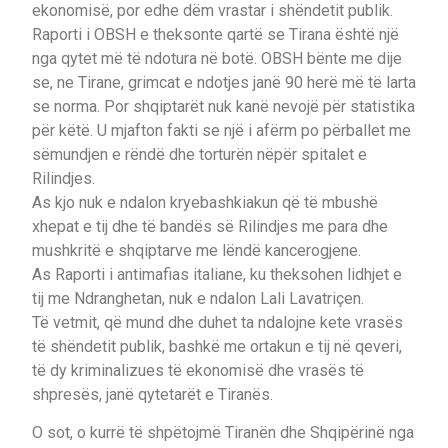
ekonomisë, por edhe dëm vrastar i shëndetit publik.
Raporti i OBSH e theksonte qartë se Tirana është një
nga qytet më të ndotura në botë. OBSH bënte me dije
se, ne Tirane, grimcat e ndotjes janë 90 herë më të larta
se norma. Por shqiptarët nuk kanë nevojë për statistika
për këtë. U mjafton fakti se një i afërm po përballet me
sëmundjen e rëndë dhe torturën nëpër spitalet e
Rilindjes.
As kjo nuk e ndalon kryebashkiakun që të mbushë
xhepat e tij dhe të bandës së Rilindjes me para dhe
mushkritë e shqiptarve me lëndë kancerogjene.
As Raporti i antimafias italiane, ku theksohen lidhjet e
tij me Ndranghetan, nuk e ndalon Lali Lavatriçen.
Të vetmit, që mund dhe duhet ta ndalojne kete vrasës
të shëndetit publik, bashkë me ortakun e tij në qeveri,
të dy kriminalizues të ekonomisë dhe vrasës të
shpresës, janë qytetarët e Tiranës.
O sot, o kurrë të shpëtojmë Tiranën dhe Shqipërinë nga