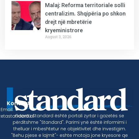
Malaj: Reforma territoriale solli
centralizim. Shqipëria po shkon
drejt një mbretërie
kryeministrore
August 3, 2026
Kontakt
Email:
Gazeta Standard është portali zyrtar i gazetës se
etastandard.al
përditshme "Standard". Parimi ynë është informimi i
thelluar i mbeshtetur ne objektivitet dhe investigim.
"Behu pjese e lajmit"- eshte motoja jone kryesore qe