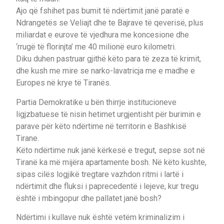
Ajo që fshihet pas bumit të ndërtimit janë paratë e
Ndrangetës se Veliajt dhe te Bajrave të qeverisë, plus
miliardat e eurove të vjedhura me koncesione dhe
‘rrugë të florinjta’ me 40 milionë euro kilometri.
Diku duhen pastruar gjithë këto para të zeza të krimit,
dhe kush me mire se narko-lavatricja me e madhe e
Europes në krye të Tiranës.
Partia Demokratike u bën thirrje institucioneve
ligjzbatuese të nisin hetimet urgjentisht për burimin e
parave për këto ndërtime në territorin e Bashkisë
Tirane.
Këto ndërtime nuk janë kërkesë e tregut, sepse sot në
Tiranë ka më mijëra apartamente bosh. Në këto kushte,
sipas cilës logjikë tregtare vazhdon ritmi i lartë i
ndërtimit dhe fluksi i paprecedentë i lejeve, kur tregu
është i mbingopur dhe pallatet janë bosh?
Ndërtimi i kullave nuk është vetëm kriminalizim i