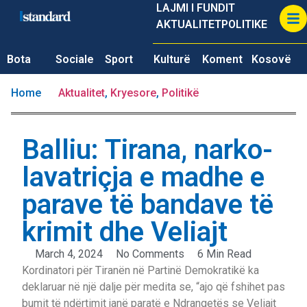
LAJMI I FUNDIT
AKTUALITET
POLITIKE
Bota
Sociale
Sport
Kulturë
Koment
Kosovë
Home
Aktualitet
,
Kryesore
,
Politikë
Balliu: Tirana, narko-
lavatriçja e madhe e
parave të bandave të
krimit dhe Veliajt
March 4, 2024
No Comments
6 Min Read
Kordinatori për Tiranën në Partinë Demokratikë ka
deklaruar në një dalje për medita se, “ajo që fshihet pas
bumit të ndërtimit janë paratë e Ndrangetës se Veliajt