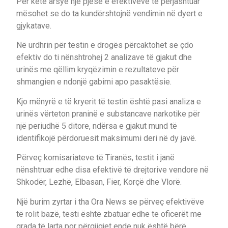
Për këtë arsye një pjesë e efektivëve të përjashtuar
mësohet se do ta kundërshtojnë vendimin në dyert e
gjykatave.
Në urdhrin për testin e drogës përcaktohet se çdo
efektiv do ti nënshtrohej 2 analizave të gjakut dhe
urinës me qëllim kryqëzimin e rezultateve për
shmangien e ndonjë gabimi apo pasaktësie.
Kjo mënyrë e të kryerit të testin është pasi analiza e
urinës vërteton praninë e substancave narkotike për
një periudhë 5 ditore, ndërsa e gjakut mund të
identifikojë përdoruesit maksimumi deri në dy javë.
Përveç komisariateve të Tiranës, testit i janë
nënshtruar edhe disa efektivë të drejtorive vendore në
Shkodër, Lezhë, Elbasan, Fier, Korçë dhe Vlorë.
Një burim zyrtar i tha Ora News se përveç efektivëve
të rolit bazë, testi është zbatuar edhe te oficerët me
grada të larta por përgjigjet ende nuk është bërë