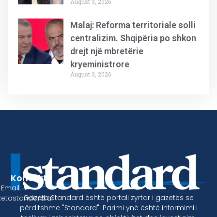
August 3, 2026
Malaj: Reforma territoriale solli
centralizim. Shqipëria po shkon
drejt një mbretërie
kryeministrore
August 3, 2026
Kontakt
Email:
Gazeta Standard është portali zyrtar i gazetës se
etastandard.al
përditshme "Standard". Parimi ynë është informimi i