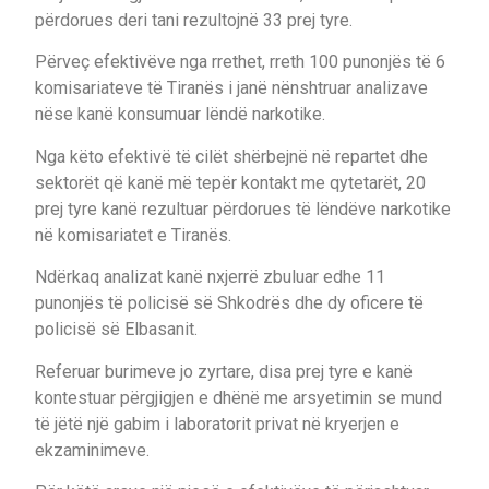
përdorues deri tani rezultojnë 33 prej tyre.
Përveç efektivëve nga rrethet, rreth 100 punonjës të 6
komisariateve të Tiranës i janë nënshtruar analizave
nëse kanë konsumuar lëndë narkotike.
Nga këto efektivë të cilët shërbejnë në repartet dhe
sektorët që kanë më tepër kontakt me qytetarët, 20
prej tyre kanë rezultuar përdorues të lëndëve narkotike
në komisariatet e Tiranës.
Ndërkaq analizat kanë nxjerrë zbuluar edhe 11
punonjës të policisë së Shkodrës dhe dy oficere të
policisë së Elbasanit.
Referuar burimeve jo zyrtare, disa prej tyre e kanë
kontestuar përgjigjen e dhënë me arsyetimin se mund
të jëtë një gabim i laboratorit privat në kryerjen e
ekzaminimeve.