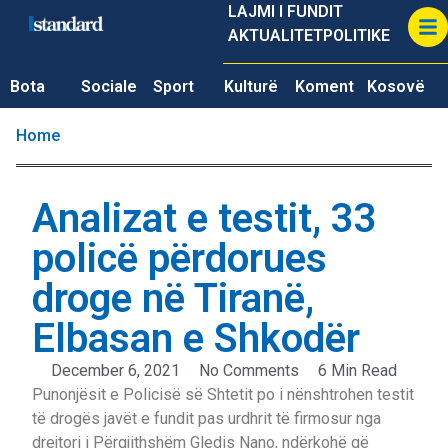
LAJMI I FUNDIT
AKTUALITET
POLITIKE
Bota
Sociale
Sport
Kulturë
Koment
Kosovë
Home
Analizat e testit, 33
policë përdorues
droge në Tiranë,
Elbasan e Shkodër
December 6, 2021
No Comments
6 Min Read
Punonjësit e Policisë së Shtetit po i nënshtrohen testit
të drogës javët e fundit pas urdhrit të firmosur nga
drejtori i Përgjithshëm Gledis Nano, ndërkohë që