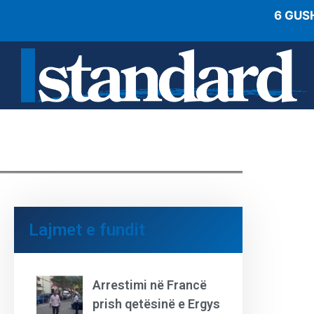
6 GUS
Lajmet e fundit
Arrestimi në Francë
prish qetësinë e Ergys