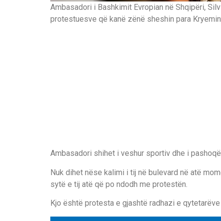
Ambasadori i Bashkimit Evropian në Shqipëri, Sil
protestuesve që kanë zënë sheshin para Kryemini
Ambasadori shihet i veshur sportiv dhe i pashoqër
Nuk dihet nëse kalimi i tij në bulevard në atë mo
sytë e tij atë që po ndodh me protestën.
Kjo është protesta e gjashtë radhazi e qytetarëve n