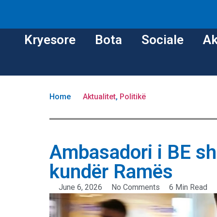
Kryesore
Bota
Sociale
Ak
Home
Aktualitet
,
Politikë
Ambasadori i BE sh
kundër Ramës
June 6, 2026
No Comments
6 Min Read