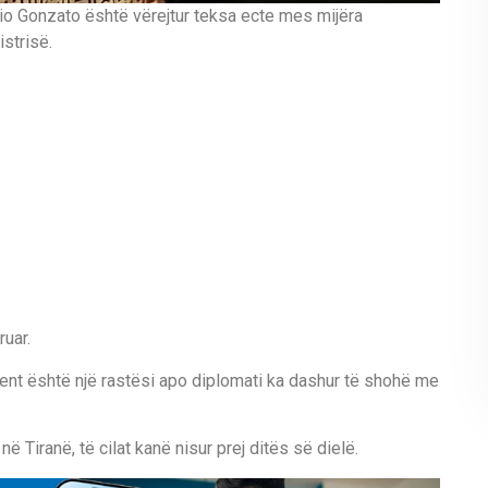
vio Gonzato është vërejtur teksa ecte mes mijëra
strisë.
uar.
ment është një rastësi apo diplomati ka dashur të shohë me
ë Tiranë, të cilat kanë nisur prej ditës së dielë.