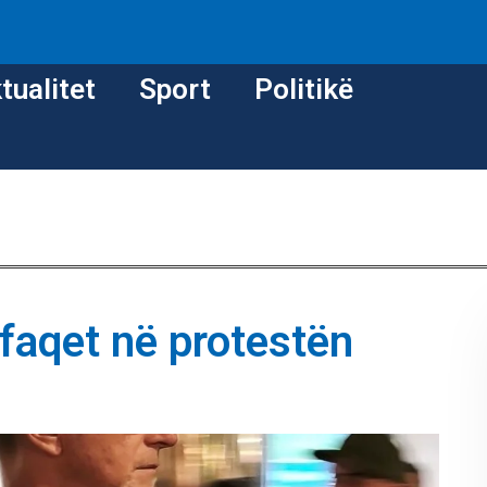
tualitet
Sport
Politikë
faqet në protestën