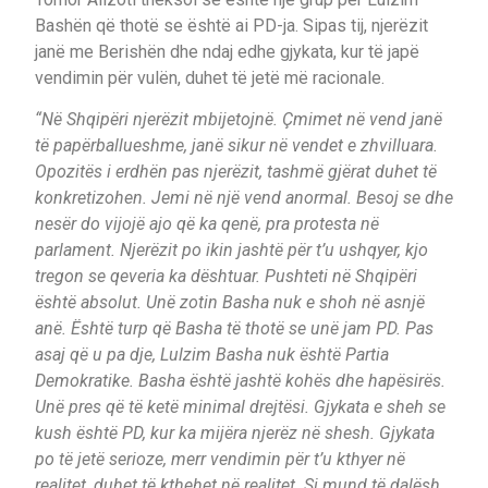
Bashën që thotë se është ai PD-ja. Sipas tij, njerëzit
janë me Berishën dhe ndaj edhe gjykata, kur të japë
vendimin për vulën, duhet të jetë më racionale.
“Në Shqipëri njerëzit mbijetojnë. Çmimet në vend janë
të papërballueshme, janë sikur në vendet e zhvilluara.
Opozitës i erdhën pas njerëzit, tashmë gjërat duhet të
konkretizohen. Jemi në një vend anormal. Besoj se dhe
nesër do vijojë ajo që ka qenë, pra protesta në
parlament. Njerëzit po ikin jashtë për t’u ushqyer, kjo
tregon se qeveria ka dështuar. Pushteti në Shqipëri
është absolut. Unë zotin Basha nuk e shoh në asnjë
anë. Është turp që Basha të thotë se unë jam PD. Pas
asaj që u pa dje, Lulzim Basha nuk është Partia
Demokratike. Basha është jashtë kohës dhe hapësirës.
Unë pres që të ketë minimal drejtësi. Gjykata e sheh se
kush është PD, kur ka mijëra njerëz në shesh. Gjykata
po të jetë serioze, merr vendimin për t’u kthyer në
realitet, duhet të kthehet në realitet. Si mund të dalësh