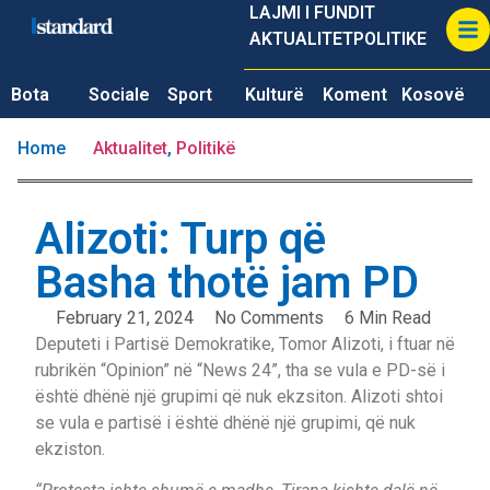
LAJMI I FUNDIT
AKTUALITET
POLITIKE
Bota
Sociale
Sport
Kulturë
Koment
Kosovë
Home
Aktualitet
,
Politikë
Alizoti: Turp që
Basha thotë jam PD
February 21, 2024
No Comments
6 Min Read
Deputeti i Partisë Demokratike, Tomor Alizoti, i ftuar në
rubrikën “Opinion” në “News 24”, tha se vula e PD-së i
është dhënë një grupimi që nuk ekzsiton. Alizoti shtoi
se vula e partisë i është dhënë një grupimi, që nuk
ekziston.