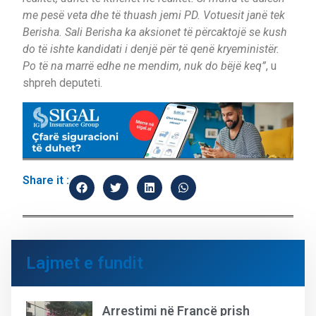
me pesë veta dhe të thuash jemi PD. Votuesit janë tek
Berisha. Sali Berisha ka aksionet të përcaktojë se kush
do të ishte kandidati i denjë për të qenë kryeministër.
Po të na marrë edhe ne mendim, nuk do bëjë keq”
, u
shpreh deputeti.
Share it :
Lajmet e fundit
Arrestimi në Francë prish