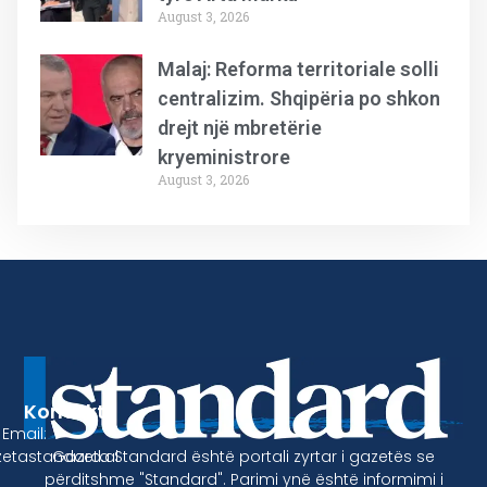
August 3, 2026
Malaj: Reforma territoriale solli
centralizim. Shqipëria po shkon
drejt një mbretërie
kryeministrore
August 3, 2026
Kontakt
Email:
Gazeta Standard është portali zyrtar i gazetës se
etastandard.al
përditshme "Standard". Parimi ynë është informimi i