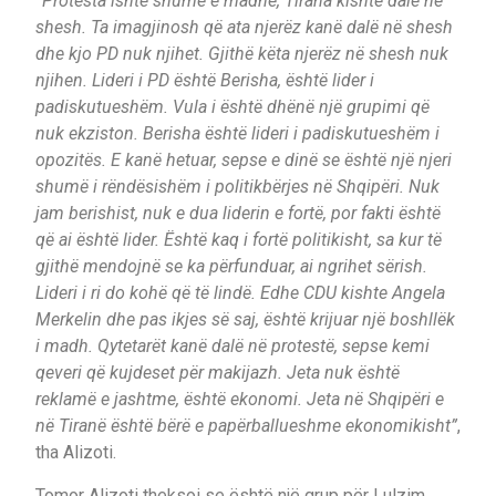
“Protesta ishte shumë e madhe, Tirana kishte dalë në
shesh. Ta imagjinosh që ata njerëz kanë dalë në shesh
dhe kjo PD nuk njihet. Gjithë këta njerëz në shesh nuk
njihen. Lideri i PD është Berisha, është lider i
padiskutueshëm. Vula i është dhënë një grupimi që
nuk ekziston. Berisha është lideri i padiskutueshëm i
opozitës. E kanë hetuar, sepse e dinë se është një njeri
shumë i rëndësishëm i politikbërjes në Shqipëri. Nuk
jam berishist, nuk e dua liderin e fortë, por fakti është
që ai është lider. Është kaq i fortë politikisht, sa kur të
gjithë mendojnë se ka përfunduar, ai ngrihet sërish.
Lideri i ri do kohë që të lindë. Edhe CDU kishte Angela
Merkelin dhe pas ikjes së saj, është krijuar një boshllëk
i madh. Qytetarët kanë dalë në protestë, sepse kemi
qeveri që kujdeset për makijazh. Jeta nuk është
reklamë e jashtme, është ekonomi. Jeta në Shqipëri e
në Tiranë është bërë e papërballueshme ekonomikisht”
,
tha Alizoti.
Tomor Alizoti theksoi se është një grup për Lulzim