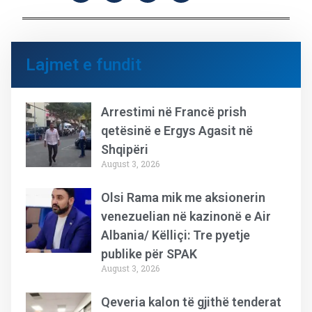
Lajmet e fundit
Arrestimi në Francë prish
qetësinë e Ergys Agasit në
Shqipëri
August 3, 2026
Olsi Rama mik me aksionerin
venezuelian në kazinonë e Air
Albania/ Këlliçi: Tre pyetje
publike për SPAK
August 3, 2026
Qeveria kalon të gjithë tenderat