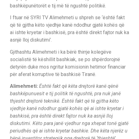
bashkëpunëtorët e tij më të ngushtë politikë.
I ftuar në SYRI TV Alimehmeti u shpreh se ‘është fakt
që të gjitha këto vjedhje kanë ndodhur gjatë kohës që
ai ishte kryetar i bashkisë, pra është direkt fajtor nuk ka
asnjë lloj diskutimi’.
Gjithashtu Alimehmeti i ka bërë thirrje kolegëve
socialistë të këshillit bashkiak, se po shpërdorojnë
detyrën duke mos ngritur komisionin hetimor financiar
për aferat korruptive të bashkisë Tiranë.
Alimehmeti:
Është fakt që këta drejtorë kanë qënë
bashkëpunuesit e tij politik të ngushtë, pra nuk janë
thjesht drejtorë teknikë. Është fakt që të gjitha këto
vjedhje kanë ndodhur gjatë kohës që ai ishte kryetar i
bashkisë, pra është direkt fajtor nuk ka asnjë lloj
diskutimi. Këto para janë vjedhur nga xhepat tonë gjatë
periudhës që ai ishte kryetar bashkie. Dhe këta njerëz u
bënë investitor strategjik nga drejtorë të ‘thjeshtë’