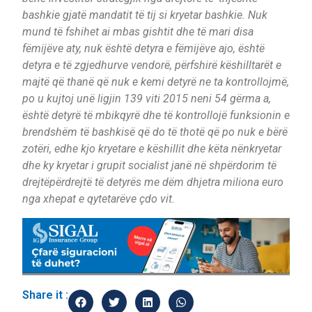
bashkie gjatë mandatit të tij si kryetar bashkie. Nuk
mund të fshihet ai mbas gishtit dhe të mari disa
fëmijëve aty, nuk është detyra e fëmijëve ajo, është
detyra e të zgjedhurve vendorë, përfshirë këshilltarët e
majtë që thanë që nuk e kemi detyrë ne ta kontrollojmë,
po u kujtoj unë ligjin 139 viti 2015 neni 54 gërma a,
është detyrë të mbikqyrë dhe të kontrollojë funksionin e
brendshëm të bashkisë që do të thotë që po nuk e bërë
zotëri, edhe kjo kryetare e këshillit dhe këta nënkryetar
dhe ky kryetar i grupit socialist janë në shpërdorim të
drejtëpërdrejtë të detyrës me dëm dhjetra miliona euro
nga xhepat e qytetarëve çdo vit.
Share it :