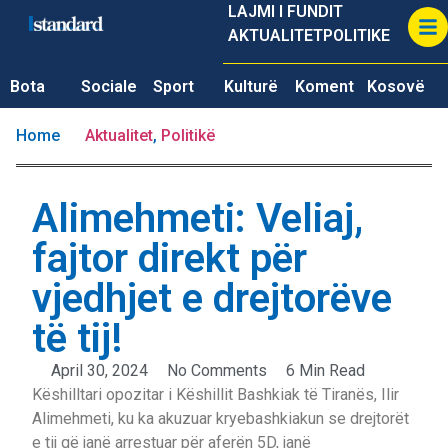
LAJMI I FUNDIT
AKTUALITET
POLITIKE
Bota
Sociale
Sport
Kulturë
Koment
Kosovë
Home
Aktualitet
,
Politikë
Alimehmeti: Veliaj,
fajtor direkt për
vjedhjet e drejtorëve
të tij!
April 30, 2024
No Comments
6 Min Read
Këshilltari opozitar i Këshillit Bashkiak të Tiranës, Ilir
Alimehmeti, ku ka akuzuar kryebashkiakun se drejtorët
e tij që janë arrestuar për aferën 5D, janë