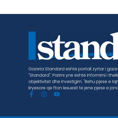
Gazeta Standard është portali zyrtar i gaz
"Standard". Parimi ynë është informimi i thel
objektivitet dhe investigim. "Behu pjese e la
kryesore qe fton lexuesit te jene pjese e jon