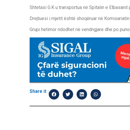
Shtetasi G.K u transportua në Spitalin e Elbasani
Drejtuesi i mjetit është shoqëruar në Komisariati
Grupi hetimor ndodhet në vendngjare dhe po punon
Share it :