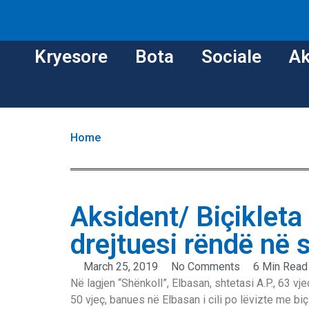
Kryesore
Bota
Sociale
Ak
Home
Aksident/ Biçikleta
drejtuesi rëndë në 
March 25, 2019
No Comments
6 Min Read
Në lagjen “Shënkoll”, Elbasan, shtetasi A.P., 63 vj
50 vjeç, banues në Elbasan i cili po lëvizte me biç