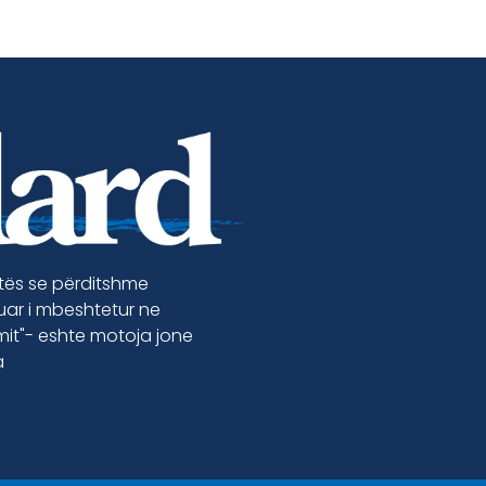
etës se përditshme
luar i mbeshtetur ne
jmit"- eshte motoja jone
a