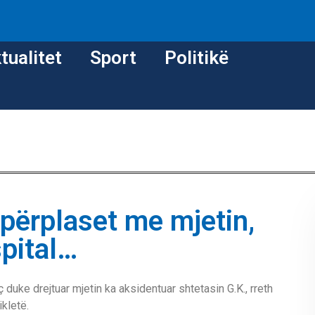
tualitet
Sport
Politikë
 përplaset me mjetin,
spital…
eç
duke
drejtuar mjetin ka aksidentuar shtetasin G.K., rreth
ikletë.