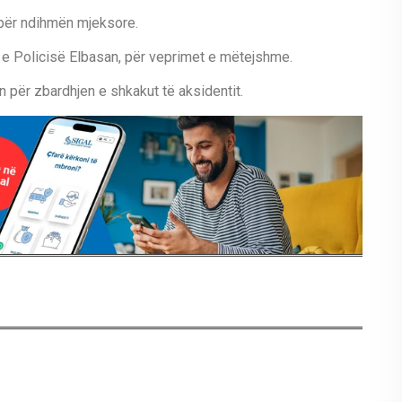
t për ndihmën mjeksore.
n e Policisë Elbasan, për veprimet e mëtejshme.
 për zbardhjen e shkakut të aksidentit.