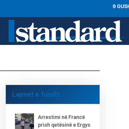
9 GUS
Lajmet e fundit
Arrestimi në Francë
prish qetësinë e Ergys