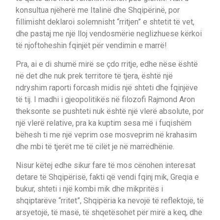
konsultua njëherë me Italinë dhe Shqipërinë, por
fillimisht deklaroi solemnisht “rritjen” e shtetit të vet,
dhe pastaj me një lloj vendosmërie neglizhuese kërkoi
të njoftoheshin fqinjët për vendimin e marrë!
Pra, ai e di shumë mirë se çdo rritje, edhe nëse është
në det dhe nuk prek territore të tjera, është një
ndryshim raporti forcash midis një shteti dhe fqinjëve
të tij. I madhi i gjeopolitikës në filozofi Rajmond Aron
theksonte se pushteti nuk është një vlerë absolute, por
një vlerë relative, pra ka kuptim sesa më i fuqishëm
bëhesh ti me një veprim ose mosveprim në krahasim
dhe mbi të tjerët me të cilët je në marrëdhënie.
Nisur këtej edhe sikur fare të mos cënohen interesat
detare të Shqipërisë, fakti që vendi fqinj mik, Greqia e
bukur, shteti i një kombi mik dhe mikpritës i
shqiptarëve “rritet”, Shqipëria ka nevojë të reflektojë, të
arsyetojë, të masë, të shqetësohet për mirë a keq, dhe