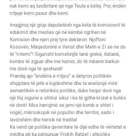
nuk kemi aq lundërtarë që nga Teuta e këtej. Por, ëndërr
rritjeje kemi pasur dhe kemi.
Imagjinoj një grup deputetësh nga këta të komisionit të
edukimit dhe medias që në këmbë ngrihen në
Komision dhe njeri prej tyre deklaron: Njoftoni
Kosovën, Maqedoninë e Veriut dhe Malin e Zi se ne do
të “rritemi”! Sigurisht komshinjtë tanë grekë, italianë,
kombe të zgjuar dhe me humor, do të mbanin barkun
me dorë nga të qeshurat!
Prandaj ajo “ëndërra e rritjes” e detyron politikën
shqiptare të jetë e kujdeshme dhe ta analizojë mirë
semantikën e retorikës politike, duke hequr dorë nga
një lloj sigurie e shtirur sikur i ka të gjitha krizat e botës
në dorë! Mos harrojmë se jemi një komb e shtet i
vogël, mikroskopik në popullsi dhe territor, sado i
lavdishëm dhe heroik në tradita!
Ka vend që politika qeveritare të dijë edhe të vërtetat e
mëdha që ka përpunuar Fridrih Ratzel i shkollës