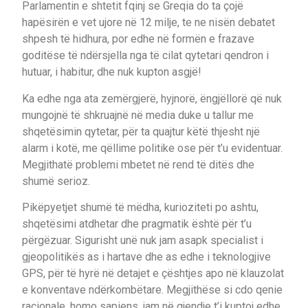
Parlamentin e shtetit fqinj se Greqia do ta çojë
hapësirën e vet ujore në 12 milje, te ne nisën debatet
shpesh të hidhura, por edhe në formën e frazave
goditëse të ndërsjella nga të cilat qytetari qendron i
hutuar, i habitur, dhe nuk kupton asgjë!
Ka edhe nga ata zemërgjerë, hyjnorë, ëngjëllorë që nuk
mungojnë të shkruajnë në media duke u tallur me
shqetësimin qytetar, për ta quajtur këtë thjesht një
alarm i kotë, me qëllime politike ose për t’u evidentuar.
Megjithatë problemi mbetet në rend të ditës dhe
shumë serioz.
Pikëpyetjet shumë të mëdha, kurioziteti po ashtu,
shqetësimi atdhetar dhe pragmatik është për t’u
përgëzuar. Sigurisht unë nuk jam asapk specialist i
gjeopolitikës as i hartave dhe as edhe i teknologjive
GPS, për të hyrë në detajet e çështjes apo në klauzolat
e konventave ndërkombëtare. Megjithëse si cdo qenie
racionale, homo sapiens, jam në gjendje t’i kuptoj edhe