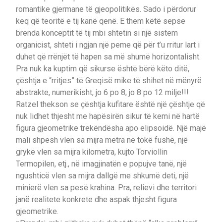
romantike gjermane të gjeopolitikës. Sado i përdorur
keq që teoritë e tij kanë qenë. E them këtë sepse
brenda konceptit të tij mbi shtetin si një sistem
organicist, shteti i ngjan një peme që për t’u rritur lart i
duhet që rrënjët të hapen sa më shumë horizontalisht.
Pra nuk ka kuptim që sikurse është bërë këto ditë,
çështja e “rritjes” të Greqisë mike të shihet në mënyrë
abstrakte, numerikisht, jo 6 po 8, jo 8 po 12 milje!!!
Ratzel thekson se çështja kufitare është një çështje që
nuk lidhet thjesht me hapësirën sikur të kemi në hartë
figura gjeometrike trekëndësha apo elipsoidë. Një majë
mali shpesh vlen sa mijra metra në tokë fushë, një
grykë vlen sa mijra kilometra, kujto Torviollin
Termopilen, etj., në imagjinatën e popujve tanë, një
ngushticë vlen sa mijra dallgë me shkumë deti, një
minierë vlen sa pesë krahina. Pra, relievi dhe territori
janë realitete konkrete dhe aspak thjesht figura
gjeometrike.