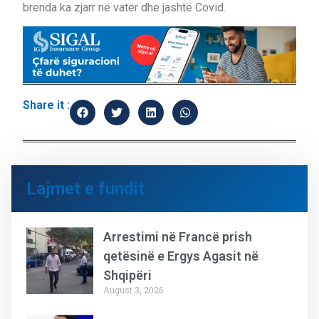
brenda ka zjarr në vatër dhe jashtë Covid.
Share it :
Lajmet e fundit
Arrestimi në Francë prish
qetësinë e Ergys Agasit në
Shqipëri
August 3, 2026