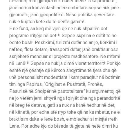
nPrandaj, mbi gjithçka nuk duhet thënë “s’ka problem”,
janë norma konventash ndërkombëtare sepse nuk janë
gjeometri, janë gjeopolitikë. Nëse politika qeveritare
nuk e kupton këtë do të bënte gabim!
E në fund, sa keq më vjen që ne nuk shpallim dot
programe rritjeje në det!!! Sepse suprina e detit te ne
është bosh! Peshkimi, turizmi detar në anije, kërkimi i
naftës, flota detare, transporti detar, janë braktisur ose
asnjëherë menduar si projekte madhështore. Ne rritemi
në Lanë!!! Sepse ne nuk ja dimë vlerat territorit! Por kjo
është një çështje që kërkon shqyrtime të tjera dhe që
unë personalisht modestisht i kam paraqitur në botimin
tim, nga Papirus, “Origjinat e Pushtetit, Pronës,
Pasurisë në Shqipërinë pastotalitare” ku argumentoj që
ne jo vetëm jemi shtyrë nga fqinjët dhe nga perandoritë
në breg të deteve, gati sa nuk na kanë hedhur në det,
në kënetë, por edhe atë rryp toke që na ka mbetur, ne e
braktisim duke e lënë bosh, e mbledhur si minjtë rreth
Lane. Por edhe kjo do biseda të gjate në netë dimri ku