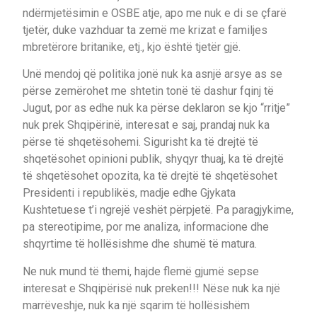
ndërmjetësimin e OSBE atje, apo me nuk e di se çfarë
tjetër, duke vazhduar ta zemë me krizat e familjes
mbretërore britanike, etj., kjo është tjetër gjë.
Unë mendoj që politika jonë nuk ka asnjë arsye as se
përse zemërohet me shtetin tonë të dashur fqinj të
Jugut, por as edhe nuk ka përse deklaron se kjo “rritje”
nuk prek Shqipërinë, interesat e saj, prandaj nuk ka
përse të shqetësohemi. Sigurisht ka të drejtë të
shqetësohet opinioni publik, shyqyr thuaj, ka të drejtë
të shqetësohet opozita, ka të drejtë të shqetësohet
Presidenti i republikës, madje edhe Gjykata
Kushtetuese t’i ngrejë veshët përpjetë. Pa paragjykime,
pa stereotipime, por me analiza, informacione dhe
shqyrtime të hollësishme dhe shumë të matura.
Ne nuk mund të themi, hajde flemë gjumë sepse
interesat e Shqipërisë nuk preken!!! Nëse nuk ka një
marrëveshje, nuk ka një sqarim të hollësishëm