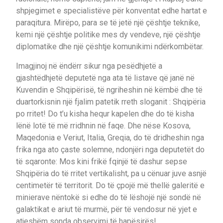
shpjegimet e specialistëve për konventat edhe hartat e
paraqitura. Mirëpo, para se të jetë një çështje teknike,
kemi një çështje politike mes dy vendeve, një çështje
diplomatike dhe një çështje komunikimi ndërkombëtar.
Imagjinoj në ëndërr sikur nga pesëdhjetë a
gjashtëdhjetë deputetë nga ata të listave që janë në
Kuvendin e Shqipërisë, të ngriheshin në këmbë dhe të
duartorkisnin një fjalim patetik rreth sloganit : Shqipëria
po rritet! Do t’u kisha hequr kapelen dhe do të kisha
lënë lotë të më rridhnin në faqe. Dhe nëse Kosova,
Maqedonia e Veriut, Italia, Greqia, do të dridheshin nga
frika nga ato çaste solemne, ndonjëri nga deputetët do
të sqaronte: Mos kini frikë fqinjë të dashur sepse
Shqipëria do të rritet vertikalisht, pa u cënuar juve asnjë
centimetër të territorit. Do të çpojë më thellë galeritë e
minierave nëntokë si edhe do të lëshojë një sondë në
galaktikat e ariut të murmë, për të vendosur në yjet e
atjeshëm sonda observimi të hapësirës!