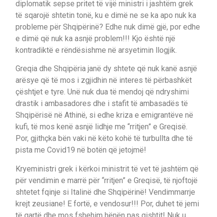
diplomatik sepse pritet të vijë ministri i jashtëm grek
të sqarojë shtetin tonë, ku e dimë ne se ka apo nuk ka
probleme për Shqipërinë? Edhe nuk dimë gjë, por edhe
e dimë që nuk ka asnjë problem!!! Kjo është një
kontradiktë e rëndësishme në arsyetimin llogjik.
Greqia dhe Shqipëria janë dy shtete që nuk kanë asnjë
arësye që të mos i zgjidhin në interes të përbashkët
çështjet e tyre. Unë nuk dua të mendoj që ndryshimi
drastik i ambasadores dhe i stafit të ambasadës të
Shqipërisë në Athinë, si edhe kriza e emigrantëve në
kufi, të mos kenë asnjë lidhje me “rritjen” e Greqisë.
Por, gjithçka bën vaki në këto kohë të turbullta dhe të
pista me Covid19 në botën që jetojmë!
Kryeministri grek i kërkoi ministrit të vet të jashtëm që
për vendimin e marrë për “rritjen” e Greqisë, të njoftojë
shtetet fqinje si Italinë dhe Shqipërinë! Vendimmarrje
krejt zeusiane! E fortë, e vendosur!!! Por, duhet të jemi
të qartë dhe mos fshehim hënën pas gishtit! Nuk u