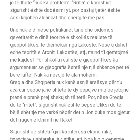
jo të thotë “nuk ka problem”. “Rritja” e komshiut
sigurisht është dobësimi yt, por pastaj tjetër është
sesi krijohen aleancat dhe energjitë më pas.
Unë nuk e di nëse politikanët tanë dhe sidomos
qeveritarët e dinë teorinë e shkollës realiste të
gjeopolitikës, të themeluar nga Lakostë. Nëse u duhet
edhe teoritë e Aronit, Lakostës, etj., mund t’i qëmtojmë
me kujdes! Por shkolla realiste e gjeopolitikës ka
argumentuar se gjeografia është një një shkencë për të
bërë luftë! Nuk ka nevojë të alarmohemi.
Greqia dhe Shqipëria nuk kanë asnjë arsësye për t’u
acaruar sepse janë shtete të dy popujve miq që jetojnë
pranë e pranë prej shekujsh të tërë. Por, nëse Greqia
do të “rritet”, sigurisht nuk është sepse Uliksi do të
bëjë shëtitje me varkë nëpër detin Jon duke mos gjetur
dot rrugën e kthimit në Itakë!
Sigurisht që shteti fqinj ka interesa ekonomike,
financiare, ushtarake, turistike, etj. Nga kjo pikëpamje