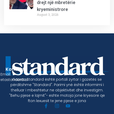
drejt një mbretërie
kryeministrore
August 3, 2026
Kontakt
Email:
Gazeta Standard është portali zyrtar i gazetës se
etastandard.al
përditshme "Standard". Parimi ynë është informimi i
thelluar i mbeshtetur ne objektivitet dhe investigim.
"Behu pjese e lajmit"- eshte motoja jone kryesore qe
fton lexuesit te jene pjese e jona