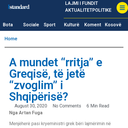
LAJMI I FUNDIT
AKTUALITET
POLITIKE
Bota
Sociale
Sport
Kulturë
Koment
Kosovë
Home
A mundet “rritja” e
Greqisë, të jetë
“zvoglim” i
Shqipërisë?
August 30, 2020
No Comments
6 Min Read
Nga Artan Fuga
Menjëherë pasi kryeministri grek bëri lajmërimin në