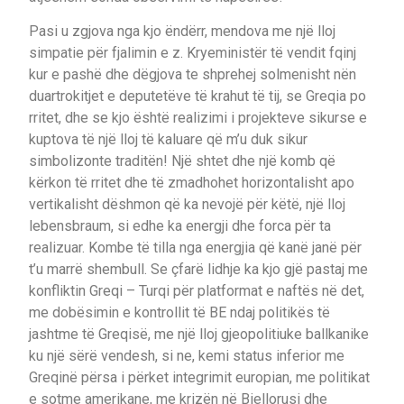
Pasi u zgjova nga kjo ëndërr, mendova me një lloj
simpatie për fjalimin e z. Kryeministër të vendit fqinj
kur e pashë dhe dëgjova te shprehej solmenisht nën
duartrokitjet e deputetëve të krahut të tij, se Greqia po
rritet, dhe se kjo është realizimi i projekteve sikurse e
kuptova të një lloj të kaluare që m’u duk sikur
simbolizonte traditën! Një shtet dhe një komb që
kërkon të rritet dhe të zmadhohet horizontalisht apo
vertikalisht dëshmon që ka nevojë për këtë, një lloj
lebensbraum, si edhe ka energji dhe forca për ta
realizuar. Kombe të tilla nga energjia që kanë janë për
t’u marrë shembull. Se çfarë lidhje ka kjo gjë pastaj me
konfliktin Greqi – Turqi për platformat e naftës në det,
me dobësimin e kontrollit të BE ndaj politikës të
jashtme të Greqisë, me një lloj gjeopolitiuke ballkanike
ku një sërë vendesh, si ne, kemi status inferior me
Greqinë përsa i përket integrimit europian, me politikat
e sotme amerikane, me krizën në Biellorusi dhe