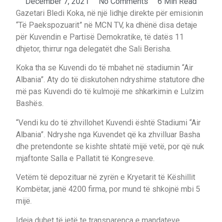
December 7, 2021
No Comments
6 Min Read
Gazetari Bledi Koka, në një lidhje direkte për emisionin
“Të Paekspozuarit” në MCN TV, ka dhënë disa detaje
për Kuvendin e Partisë Demokratike, të datës 11
dhjetor, thirrur nga delegatët dhe Sali Berisha.
Koka tha se Kuvendi do të mbahet në stadiumin “Air
Albania”. Aty do të diskutohen ndryshime statutore dhe
më pas Kuvendi do të kulmojë me shkarkimin e Lulzim
Bashës.
“Vendi ku do të zhvillohet Kuvendi është Stadiumi “Air
Albania”. Ndryshe nga Kuvendet që ka zhvilluar Basha
dhe pretendonte se kishte shtatë mijë vetë, por që nuk
mjaftonte Salla e Pallatit të Kongreseve.
Vetëm të depozituar në zyrën e Kryetarit të Këshillit
Kombëtar, janë 4200 firma, por mund të shkojnë mbi 5
mijë.
Ideja duhet të jetë te transparenca e mandateve.