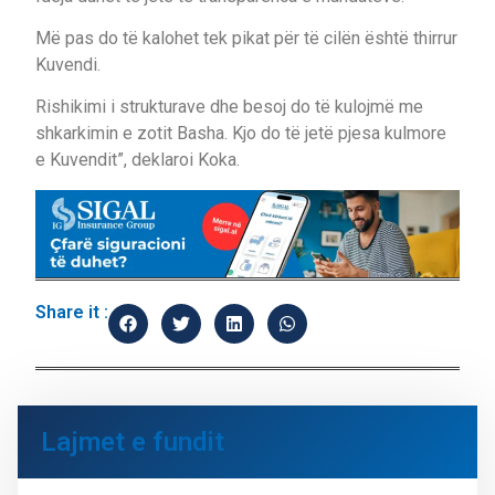
Më pas do të kalohet tek pikat për të cilën është thirrur
Kuvendi.
Rishikimi i strukturave dhe besoj do të kulojmë me
shkarkimin e zotit Basha. Kjo do të jetë pjesa kulmore
e Kuvendit”, deklaroi Koka.
Share it :
Lajmet e fundit