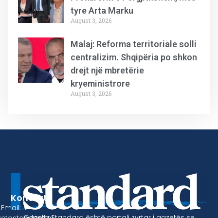
tyre Arta Marku
August 3, 2026
Malaj: Reforma territoriale solli
centralizim. Shqipëria po shkon
drejt një mbretërie
kryeministrore
August 3, 2026
Kontakt
Email:
Gazeta Standard është portali zyrtar i gazetës se
etastandard.al