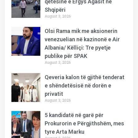
qetësinë e Ergys Agasit në
Shqipëri
August 3, 2026
Olsi Rama mik me aksionerin
venezuelian në kazinonë e Air
Albania/ Këlliçi: Tre pyetje
publike për SPAK
August 3, 2026
Qeveria kalon të gjithë tenderat
e shëndetësisë në dorën e
privatit
August 3, 2026
5 kandidatë në garë për
Prokurorin e Përgjithshëm, mes
tyre Arta Marku