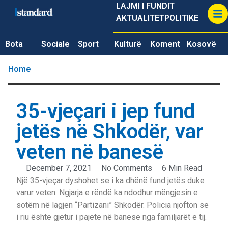
LAJMI I FUNDIT
AKTUALITET
POLITIKE
Bota
Sociale
Sport
Kulturë
Koment
Kosovë
Home
35-vjeçari i jep fund
jetës në Shkodër, var
veten në banesë
December 7, 2021
No Comments
6 Min Read
Një 35-vjeçar dyshohet se i ka dhënë fund jetës duke
varur veten. Ngjarja e rëndë ka ndodhur mëngjesin e
sotëm në lagjen “Partizani” Shkodër. Policia njofton se
i riu është gjetur i pajetë në banesë nga familjarët e tij.