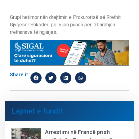
Grupi hetimor nën drejtimin e Prokurorisë së Rrethit
Gjyqësor Shkodër po vijon punën për zbardhjen
rrethanave të ngjarjes.
Share it :
Lajmet e fundit
Arrestimi në Francë prish