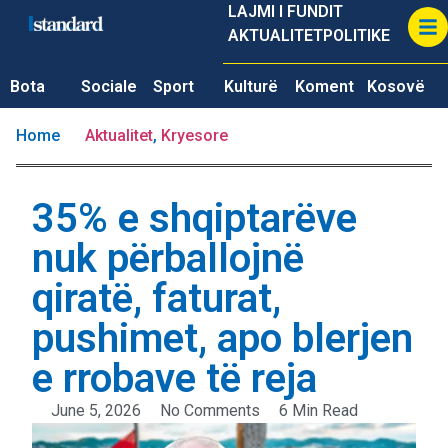
LAJMI I FUNDIT
AKTUALITET
POLITIKE
Bota
Sociale
Sport
Kulturë
Koment
Kosovë
Home
Aktualitet
,
Kryesore
35% e shqiptarëve
nuk përballojnë
qiratë, faturat,
pushimet, apo blerjen
e rrobave të reja
June 5, 2026
No Comments
6 Min Read