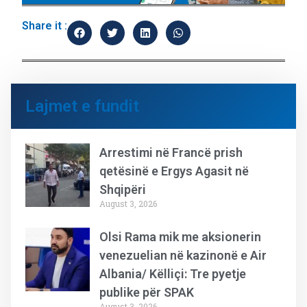
Share it :
Lajmet e fundit
Arrestimi në Francë prish
qetësinë e Ergys Agasit në
Shqipëri
August 3, 2026
Olsi Rama mik me aksionerin
venezuelian në kazinonë e Air
Albania/ Këlliçi: Tre pyetje
publike për SPAK
August 3, 2026