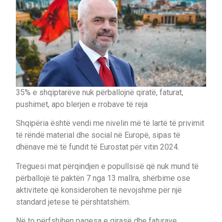
35% e shqiptarëve nuk përballojnë qiratë, faturat,
pushimet, apo blerjen e rrobave të reja
Shqipëria është vendi me nivelin më të lartë të privimit
të rëndë material dhe social në Europë, sipas të
dhënave më të fundit të Eurostat për vitin 2024.
Treguesi mat përqindjen e popullsisë që nuk mund të
përballojë të paktën 7 nga 13 mallra, shërbime ose
aktivitete që konsiderohen të nevojshme për një
standard jetese të përshtatshëm.
Në to përfshihen pagesa e qirasë dhe faturave,