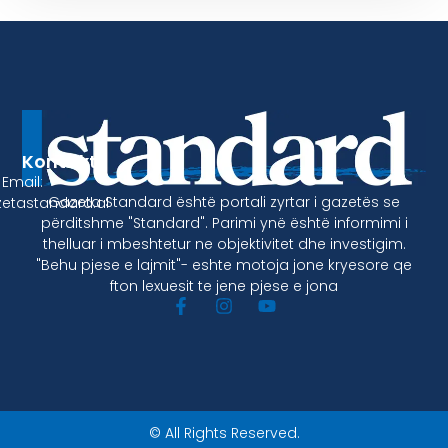
Kontakt
Email:
Gazeta Standard është portali zyrtar i gazetës se
etastandard.al
përditshme "Standard". Parimi ynë është informimi i
thelluar i mbeshtetur ne objektivitet dhe investigim.
"Behu pjese e lajmit"- eshte motoja jone kryesore qe
fton lexuesit te jene pjese e jona
© All Rights Reserved.