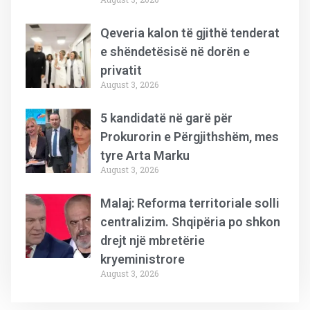
Qeveria kalon të gjithë tenderat
e shëndetësisë në dorën e
privatit
August 3, 2026
5 kandidatë në garë për
Prokurorin e Përgjithshëm, mes
tyre Arta Marku
August 3, 2026
Malaj: Reforma territoriale solli
centralizim. Shqipëria po shkon
drejt një mbretërie
kryeministrore
August 3, 2026