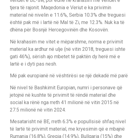
vendet e BE-sw, por edhe në krahasim me vendet e
tjera të rajonit. Maqedonia e Veriut e ka privimin
material në nivelin e 11.6%, Serbia 10.3% dhe treguesi
është pak më i lartë në Mal të Zi, me 12.3%. Nuk ka të
dhëna për Bosnjë Hercegovinën dhe Kosovën.
Në krahasim me vitet e mëparshme, norma e privimit
material ka ardhur në ulje (në vitin 2018, treguesi ishte
gati 46%), sërish ajo mbetet të paktën dy herë më e
lartë e i dyti pas nesh.
Më pak europianë në vështirësi se një dekadë më parë
Në nivel të Bashkimit Europian, numri i personave që
jetojnë në kushte të privimit të rëndë material dhe
social ka rënë nga rreth 41 milionë në vitin 2015 në
27.5 milionë në vitin 2024.
Mesatarisht në BE, rreth 6.3% e popullsisë shfaq nivel
të lartë të privimit material, me kryesimin që e mbajnë
Rumania (16.8%), Greqia (14.9%), Bullgaria (15%) dhe