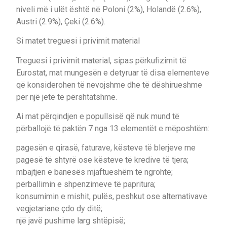
niveli më i ulët është në Poloni (2%), Holandë (2.6%),
Austri (2.9%), Çeki (2.6%).
Si matet treguesi i privimit material
Treguesi i privimit material, sipas përkufizimit të
Eurostat, mat mungesën e detyruar të disa elementeve
që konsiderohen të nevojshme dhe të dëshirueshme
për një jetë të përshtatshme.
Ai mat përqindjen e popullsisë që nuk mund të
përballojë të paktën 7 nga 13 elementët e mëposhtëm:
pagesën e qirasë, faturave, kësteve të blerjeve me
pagesë të shtyrë ose kësteve të kredive të tjera;
mbajtjen e banesës mjaftueshëm të ngrohtë;
përballimin e shpenzimeve të papritura;
konsumimin e mishit, pulës, peshkut ose alternativave
vegjetariane çdo dy ditë;
një javë pushime larg shtëpisë;