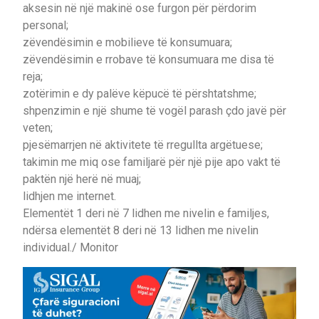
aksesin në një makinë ose furgon për përdorim
personal;
zëvendësimin e mobilieve të konsumuara;
zëvendësimin e rrobave të konsumuara me disa të
reja;
zotërimin e dy palëve këpucë të përshtatshme;
shpenzimin e një shume të vogël parash çdo javë për
veten;
pjesëmarrjen në aktivitete të rregullta argëtuese;
takimin me miq ose familjarë për një pije apo vakt të
paktën një herë në muaj;
lidhjen me internet.
Elementët 1 deri në 7 lidhen me nivelin e familjes,
ndërsa elementët 8 deri në 13 lidhen me nivelin
individual./ Monitor