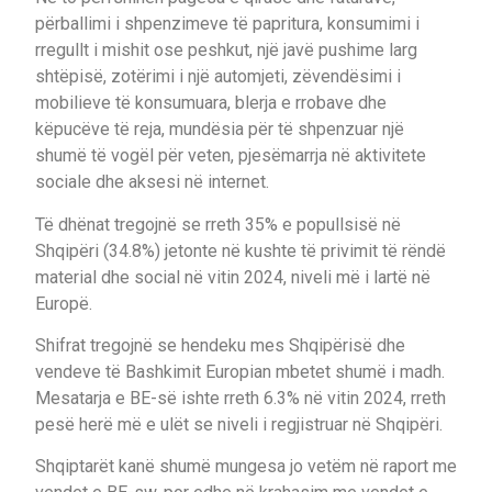
përballimi i shpenzimeve të papritura, konsumimi i
rregullt i mishit ose peshkut, një javë pushime larg
shtëpisë, zotërimi i një automjeti, zëvendësimi i
mobilieve të konsumuara, blerja e rrobave dhe
këpucëve të reja, mundësia për të shpenzuar një
shumë të vogël për veten, pjesëmarrja në aktivitete
sociale dhe aksesi në internet.
Të dhënat tregojnë se rreth 35% e popullsisë në
Shqipëri (34.8%) jetonte në kushte të privimit të rëndë
material dhe social në vitin 2024, niveli më i lartë në
Europë.
Shifrat tregojnë se hendeku mes Shqipërisë dhe
vendeve të Bashkimit Europian mbetet shumë i madh.
Mesatarja e BE-së ishte rreth 6.3% në vitin 2024, rreth
pesë herë më e ulët se niveli i regjistruar në Shqipëri.
Shqiptarët kanë shumë mungesa jo vetëm në raport me