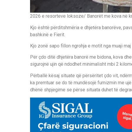
2026 e resorteve loksoze/ Banorët me kova në kra
Kjo është përditshmëria e dhjetëra banorëve, pav
bashkinë e Fierit.
Kjo zonë sapo fillon ngrohja e motit nga muaji maj 
Për çdo ditë dhjetëra banorë me bidona, kova dhe
sigurojnë ujin që ndodhet minimalisht mbi 2 kilome
Përballë kësaj situate që përsëritet çdo vit, ndër
ka premtuar se do të mundësojë furnizmin me ujë 
dhënë shpjegime se përse situata duhet të degra