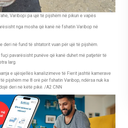
hë, Varibopi pa ujë të pijshëm në pikun e vapës
arësisht nga mosha që kanë në fshatin Varibop në
e deri në fund të shtatorit vuan për ujë të pijshëm.
 fuçi pavarësisht punëve që kanë duhet më patjetër të
tra larg.
marrja e ujësjellës kanalizimeve të Fierit jashtë kamerave
të pijshëm me 8 orë për fshatin Varibop, ndërsa nuk ka
dojë deri në këtë pikë. /A2 CNN