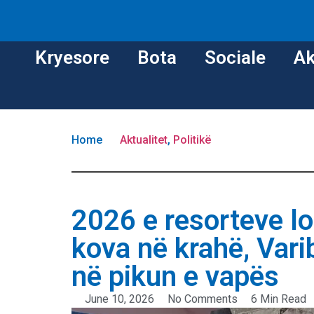
Kryesore
Bota
Sociale
Ak
Home
Aktualitet
,
Politikë
2026 e resorteve l
kova në krahë, Vari
në pikun e vapës
June 10, 2026
No Comments
6 Min Read