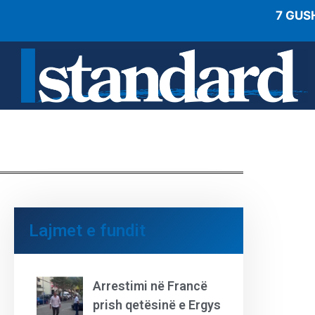
7 GUS
Lajmet e fundit
Arrestimi në Francë
prish qetësinë e Ergys