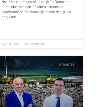
Nga frika e humbjes së 11 majit Edi Rama po
humb dhe mendjen. Pasditen e sotme ka
shpërndarë në facebook një postim denigrues
ndaj Chris
April 11, 2025
No Comments
AKTUALITET