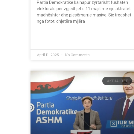
Partia Demokratike ka hapur zyrtarisht fushatën
elektorale për zgjedhjet e 11 majit me një aktivitet
madhështor dhe pjesëmarrje masive. Siç tregohet
nga fotot, dhjetëra mijëra
April 11, 2025
No Comments
AKTUALITET