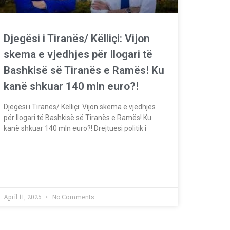
Djegësi i Tiranës/ Këlliçi: Vijon
skema e vjedhjes për llogari të
Bashkisë së Tiranës e Ramës! Ku
kanë shkuar 140 mln euro?!
Djegësi i Tiranës/ Këlliçi: Vijon skema e vjedhjes
për llogari të Bashkisë së Tiranës e Ramës! Ku
kanë shkuar 140 mln euro?! Drejtuesi politik i
April 11, 2025
No Comments