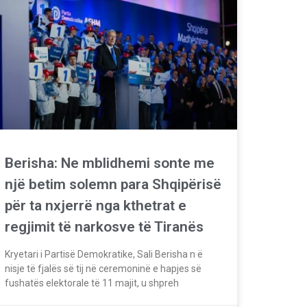
Berisha: Ne mblidhemi sonte me
një betim solemn para Shqipërisë
për ta nxjerrë nga kthetrat e
regjimit të narkosve të Tiranës
Kryetari i Partisë Demokratike, Sali Berisha n ë
nisje të fjalës së tij në ceremoninë e hapjes së
fushatës elektorale të 11 majit, u shpreh