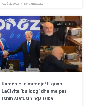
April 11, 2025
No Comments
AKTUALITET
Ramën e lë mendja! E quan
LaCivita ‘bulldog’ dhe me pas
fshin statusin nga frika