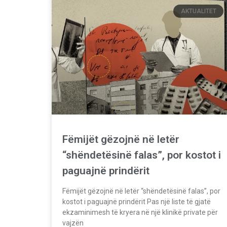
AKTUALITET
Fëmijët gëzojnë në letër
“shëndetësinë falas”, por kostot i
paguajnë prindërit
Fëmijët gëzojnë në letër “shëndetësinë falas”, por
kostot i paguajnë prindërit Pas një liste të gjatë
ekzaminimesh të kryera në një klinikë private për
vajzën