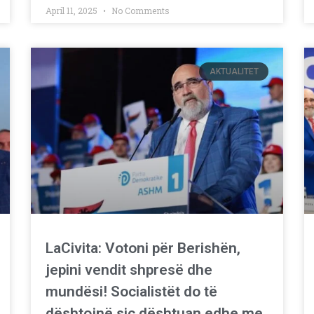
April 11, 2025
No Comments
AKTUALITET
LaCivita: Votoni për Berishën,
jepini vendit shpresë dhe
mundësi! Socialistët do të
dështojnë siç dështuan edhe me