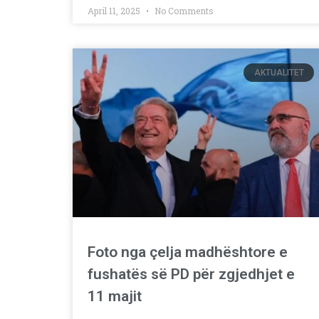
April 11, 2025
No Comments
AKTUALITET
Foto nga çelja madhështore e
fushatës së PD për zgjedhjet e
11 majit