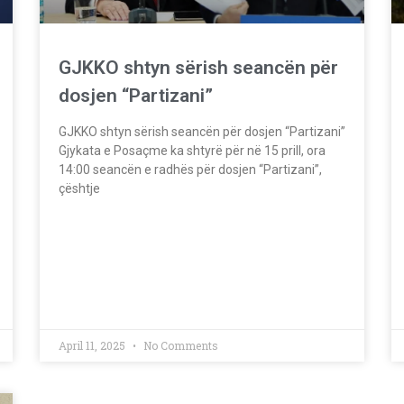
GJKKO shtyn sërish seancën për
dosjen “Partizani”
GJKKO shtyn sërish seancën për dosjen “Partizani”
Gjykata e Posaçme ka shtyrë për në 15 prill, ora
14:00 seancën e radhës për dosjen “Partizani”,
çështje
April 11, 2025
No Comments