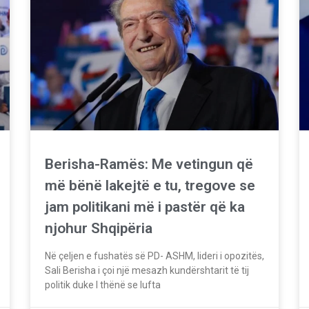
Berisha-Ramës: Me vetingun që
më bënë lakejtë e tu, tregove se
jam politikani më i pastër që ka
njohur Shqipëria
Në çeljen e fushatës së PD- ASHM, lideri i opozitës,
Sali Berisha i çoi një mesazh kundërshtarit të tij
politik duke I thënë se lufta