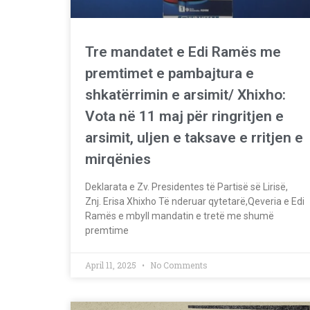
Tre mandatet e Edi Ramës me
premtimet e pambajtura e
shkatërrimin e arsimit/ Xhixho:
Vota në 11 maj për ringritjen e
arsimit, uljen e taksave e rritjen e
mirqënies
Deklarata e Zv. Presidentes të Partisë së Lirisë,
Znj. Erisa Xhixho Të nderuar qytetarë,Qeveria e Edi
Ramës e mbyll mandatin e tretë me shumë
premtime
April 11, 2025
No Comments