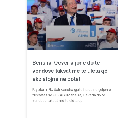
Berisha: Qeveria jonë do të
vendosë taksat më të ulëta që
ekzistojnë në botë!
Kryetari i PD, Sali Berisha gjatë fjalës në çeljen e
fushatës së PD- ASHM tha se, Qeveria do të
vendosë taksat më të ulëta që