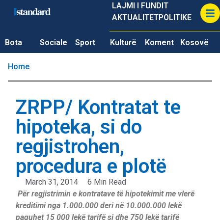
LAJMI I FUNDIT
AKTUALITET
POLITIKE
Bota
Sociale
Sport
Kulturë
Koment
Kosovë
Home
ZRPP/ Kontratat te
hipoteka, si do
regjistrohen,
procedura e plotë
March 31, 2014
6 Min Read
Për regjistrimin e kontratave të hipotekimit me vlerë
kreditimi nga 1.000.000 deri në 10.000.000 lekë
paguhet 15 000 lekë tarifë si dhe 750 lekë tarifë