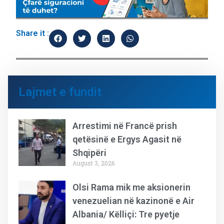
Share it :
Lajmet e fundit
Arrestimi në Francë prish
qetësinë e Ergys Agasit në
Shqipëri
August 3, 2026
Olsi Rama mik me aksionerin
venezuelian në kazinonë e Air
Albania/ Këlliçi: Tre pyetje