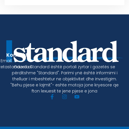
Kontakt
Email:
Gazeta Standard është portali zyrtar i gazetës se
etastandard.al
përditshme "Standard". Parimi ynë është informimi i
thelluar i mbeshtetur ne objektivitet dhe investigim.
"Behu pjese e lajmit"- eshte motoja jone kryesore qe
fton lexuesit te jene pjese e jona