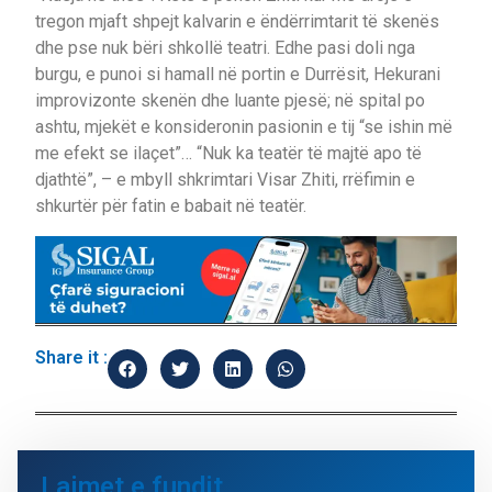
tregon mjaft shpejt kalvarin e ëndërrimtarit të skenës
dhe pse nuk bëri shkollë teatri. Edhe pasi doli nga
burgu, e punoi si hamall në portin e Durrësit, Hekurani
improvizonte skenën dhe luante pjesë; në spital po
ashtu, mjekët e konsideronin pasionin e tij “se ishin më
me efekt se ilaçet”… “Nuk ka teatër të majtë apo të
djathtë”, – e mbyll shkrimtari Visar Zhiti, rrëfimin e
shkurtër për fatin e babait në teatër.
Share it :
Lajmet e fundit