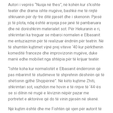
Autori i veprës “Nusja në thes”, në kohën kur s’kishte
teatër dhe drama ishte rrugëve, bashkë me të rinjtë
shkruanin për dy-tre ditë pjesët dhe i skenonin. Pjesë
jo të plota, ndaj është arsyeja pse janë të pambaruara
dhe në dorëshkrim materialet sot. Për Hekuranin e ri,
shkrimtari ka treguar se mbaroi normalen e Elbasanit
me entuziazmin për të realizuar ëndrrën për teatrin. Në
të shumtën kujtimet vijnë prej viteve ‘40 kur përkthenin
komeditë franceze dhe improvizonin rrugëve, duke
marrë edhe mobiliet nga shtëpia për të krijuar teatër.
“Ishte koha kur normalistët e Elbasanit ëndërronin që
pas mbarimit të studimeve të shprehnin dëshirën që të
shëtisnin gjithë Shqipërinë”. Në këto kujtime Zhiti,
shkrimtari sot, vazhdon me hovin e të rinjve të ‘44-ës
se si dilnin në rrugë e lëviznin nëpër pazar me
portretet e aktorëve që do të vinin pjesën në skenë.
Një kujtim është dhe me Fishtën që vjen për autorit të