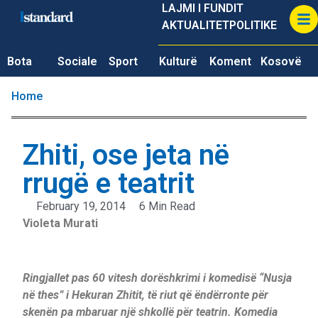
LAJMI I FUNDIT
AKTUALITET
POLITIKE
Bota
Sociale
Sport
Kulturë
Koment
Kosovë
Home
Zhiti, ose jeta në
rrugë e teatrit
February 19, 2014
6 Min Read
Violeta Murati
Ringjallet pas 60 vitesh dorëshkrimi i komedisë “Nusja
në thes” i Hekuran Zhitit, të riut që ëndërronte për
skenën pa mbaruar një shkollë për teatrin. Komedia