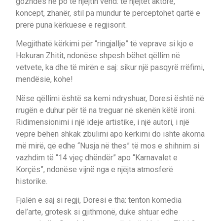
gozhdës në po të njëjtin vend: të njëjtët aktorë,
koncept, zhanër, stil pa mundur të perceptohet qartë e
prerë puna kërkuese e regjisorit.
Megjithatë kërkimi për “ringjallje” të veprave si kjo e
Hekuran Zhitit, ndonëse shpesh bëhet qëllim në
vetvete, ka dhe të mirën e saj: sikur një pasqyrë rrëfimi,
mendësie, kohe!
Nëse qëllimi është sa kemi ndryshuar, Doresi është në
rrugën e duhur për të na treguar në skenën këtë ironi.
Ridimensionimi i një ideje artistike, i një autori, i një
vepre bëhen shkak zbulimi apo kërkimi do ishte akoma
më mirë, që edhe “Nusja në thes” të mos e shihnim si
vazhdim të “14 vjeç dhëndër” apo “Karnavalet e
Korçës”, ndonëse vijnë nga e njëjta atmosferë
historike.
Fjalën e saj si regji, Doresi e tha: tenton komedia
del’arte, grotesk si gjithmonë, duke shtuar edhe