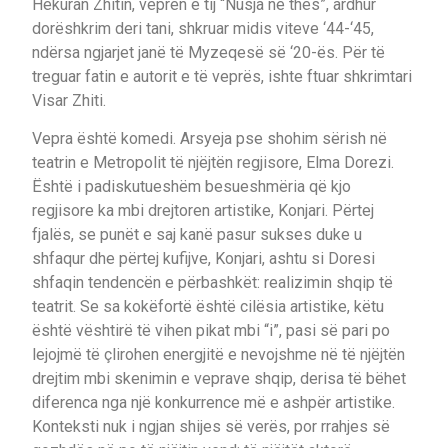
Hekuran Zhitin, veprën e tij “Nusja në thes”, ardhur
dorëshkrim deri tani, shkruar midis viteve ‘44-‘45,
ndërsa ngjarjet janë të Myzeqesë së ‘20-ës. Për të
treguar fatin e autorit e të veprës, ishte ftuar shkrimtari
Visar Zhiti.
Vepra është komedi. Arsyeja pse shohim sërish në
teatrin e Metropolit të njëjtën regjisore, Elma Dorezi.
Është i padiskutueshëm besueshmëria që kjo
regjisore ka mbi drejtoren artistike, Konjari. Përtej
fjalës, se punët e saj kanë pasur sukses duke u
shfaqur dhe përtej kufijve, Konjari, ashtu si Doresi
shfaqin tendencën e përbashkët: realizimin shqip të
teatrit. Se sa kokëfortë është cilësia artistike, këtu
është vështirë të vihen pikat mbi “i”, pasi së pari po
lejojmë të çlirohen energjitë e nevojshme në të njëjtën
drejtim mbi skenimin e veprave shqip, derisa të bëhet
diferenca nga një konkurrence më e ashpër artistike.
Konteksti nuk i ngjan shijes së verës, por rrahjes së