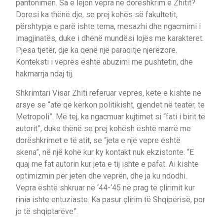
pantonimën. Sa e lejon vepra në dorëshkrim e Zhitit?
Doresi ka thënë dje, se prej kohës së fakultetit,
përshtypja e parë ishte tema, mesazhi dhe ngacmimi i
imagjinatës, duke i dhënë mundësi lojës me karakteret.
Pjesa tjetër, dje ka qenë një paraqitje njerëzore.
Konteksti i veprës është abuzimi me pushtetin, dhe
hakmarrja ndaj tij.
Shkrimtari Visar Zhiti referuar veprës, këtë e kishte në
arsye se “atë që kërkon politikisht, gjendet në teatër, te
Metropoli”. Më tej, ka ngacmuar kujtimet si “fati i birit të
autorit”, duke thënë se prej kohësh është marrë me
dorëshkrimet e të atit, se “jeta e një vepre është
skena”, në një kohë kur ky kontakt nuk ekzistonte. “E
quaj me fat autorin kur jeta e tij ishte e pafat. Ai kishte
optimizmin për jetën dhe veprën, dhe ja ku ndodhi.
Vepra është shkruar në ‘44-‘45 në prag të çlirimit kur
rinia ishte entuziaste. Ka pasur çlirim të Shqipërisë, por
jo të shqiptarëve”.