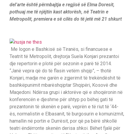
del’arte është përmbajtja e regjisë së Elma Doresit,
pothuaj me të njëjtin kast aktorësh, në Teatrin e
Metropolit, premiera e së cilës do të jetë më 21 shkurt
Me logon e Bashkisë së Tiranës, si financuese e
Teatrit të Metropolit, drejtorja Suela Konjari prezantoi
dje repertorin e plotë për sezonin e parë të 2014.
“Janë vepra që do të flasin vetëm shqip”, – thotë
Konjari, madje me garën e zgjerimit të trekëndëshit të
bashkëpunimit mbarëshqiptar Shqipëri, Kosovë dhe
Maqedoni. Ndërsa grupi i aktorëve që e shoqëronin në
konferencën e djeshme për shtyp po bëhej gati të
prezantonin të skenën e parë, veprën e të riut të ‘44-
ës, normalistin e Elbasanit, të burgosurin e komunizmit,
hamallin në portin e Durrësit, por që pa bërë shkollë
teatri ëndërronte skenën derisa shkoi. Bëhet fjalë për