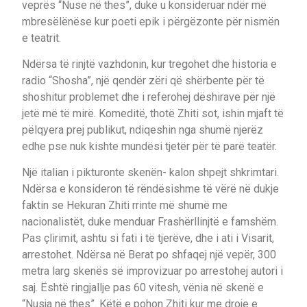
veprës “Nuse në thes”, duke u konsideruar ndër më
mbresëlënëse kur poeti epik i përgëzonte për nismën
e teatrit.
Ndërsa të rinjtë vazhdonin, kur tregohet dhe historia e
radio “Shosha”, një qendër zëri që shërbente për të
shoshitur problemet dhe i referohej dëshirave për një
jetë më të mirë. Komeditë, thotë Zhiti sot, ishin mjaft të
pëlqyera prej publikut, ndiqeshin nga shumë njerëz
edhe pse nuk kishte mundësi tjetër për të parë teatër.
Një italian i pikturonte skenën- kalon shpejt shkrimtari.
Ndërsa e konsideron të rëndësishme të vërë në dukje
faktin se Hekuran Zhiti rrinte më shumë me
nacionalistët, duke menduar Frashërllinjtë e famshëm.
Pas çlirimit, ashtu si fati i të tjerëve, dhe i ati i Visarit,
arrestohet. Ndërsa në Berat po shfaqej një vepër, 300
metra larg skenës së improvizuar po arrestohej autori i
saj. Është ringjallje pas 60 vitesh, vënia në skenë e
“Nusja në thes”. Këtë e pohon Zhiti kur me droje e