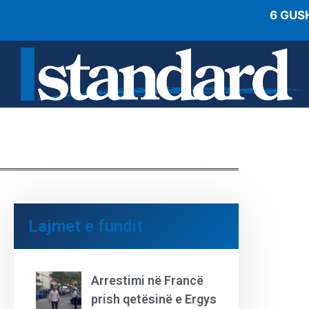
6 GUS
Lajmet e fundit
Arrestimi në Francë
prish qetësinë e Ergys