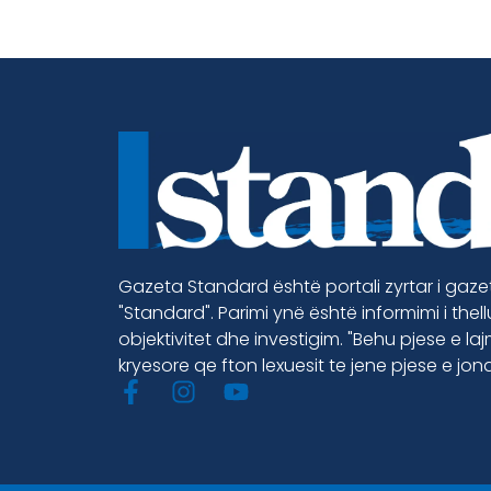
Gazeta Standard është portali zyrtar i gaz
"Standard". Parimi ynë është informimi i thel
objektivitet dhe investigim. "Behu pjese e la
kryesore qe fton lexuesit te jene pjese e jon