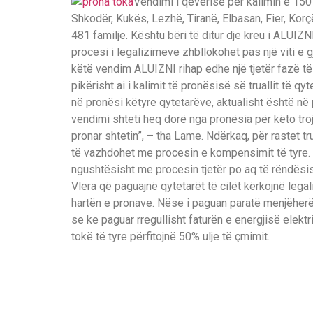
Vendimi i qeverisë për kalimin e 150 
Shkodër, Kukës, Lezhë, Tiranë, Elbasan, Fier, Korçë
481 familje. Kështu bëri të ditur dje kreu i ALUIZNI
procesi i legalizimeve zhbllokohet pas një viti e
këtë vendim ALUIZNI rihap edhe një tjetër fazë t
pikërisht ai i kalimit të pronësisë së truallit të qy
në pronësi këtyre qytetarëve, aktualisht është në 
vendimi shteti heq dorë nga pronësia për këto troje
pronar shtetin”, – tha Lame. Ndërkaq, për rastet tru
të vazhdohet me procesin e kompensimit të tyre. “
ngushtësisht me procesin tjetër po aq të rëndësi
Vlera që paguajnë qytetarët të cilët kërkojnë legal
hartën e pronave. Nëse i paguan paratë menjëherë 
se ke paguar rregullisht faturën e energjisë elektr
tokë të tyre përfitojnë 50% ulje të çmimit.