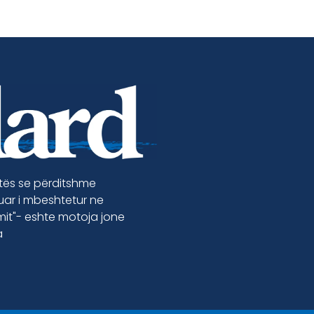
etës se përditshme
luar i mbeshtetur ne
jmit"- eshte motoja jone
a