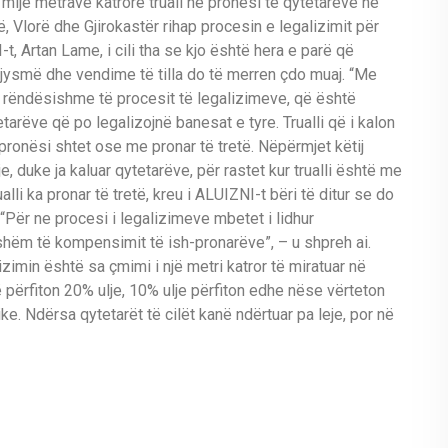
mijë metrave katrorë truall në pronësi të qytetarëve në
, Vlorë dhe Gjirokastër rihap procesin e legalizimit për
-t, Artan Lame, i cili tha se kjo është hera e parë që
 gjysmë dhe vendime të tilla do të merren çdo muaj. “Me
ë rëndësishme të procesit të legalizimeve, që është
tetarëve që po legalizojnë banesat e tyre. Trualli që i kalon
pronësi shtet ose me pronar të tretë. Nëpërmjet këtij
, duke ja kaluar qytetarëve, për rastet kur trualli është me
alli ka pronar të tretë, kreu i ALUIZNI-t bëri të ditur se do
Për ne procesi i legalizimeve mbetet i lidhur
shëm të kompensimit të ish-pronarëve”, – u shpreh ai.
izimin është sa çmimi i një metri katror të miratuar në
përfiton 20% ulje, 10% ulje përfiton edhe nëse vërteton
ike. Ndërsa qytetarët të cilët kanë ndërtuar pa leje, por në