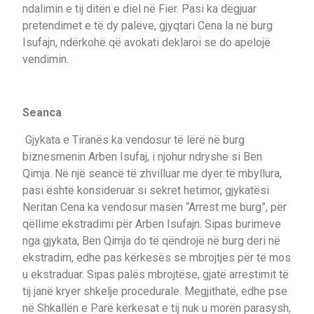
ndalimin e tij ditën e diel në Fier. Pasi ka dëgjuar
pretendimet e të dy palëve, gjyqtari Cena la në burg
Isufajn, ndërkohë që avokati deklaroi se do apelojë
vendimin.
Seanca
Gjykata e Tiranës ka vendosur të lërë në burg
biznesmenin Arben Isufaj, i njohur ndryshe si Ben
Qimja. Në një seancë të zhvilluar me dyer të mbyllura,
pasi është konsideruar si sekret hetimor, gjykatësi
Neritan Cena ka vendosur masën “Arrest me burg”, për
qëllime ekstradimi për Arben Isufajn. Sipas burimeve
nga gjykata, Ben Qimja do të qëndrojë në burg deri në
ekstradim, edhe pas kërkesës së mbrojtjes për të mos
u ekstraduar. Sipas palës mbrojtëse, gjatë arrestimit të
tij janë kryer shkelje procedurale. Megjithatë, edhe pse
në Shkallën e Parë kërkesat e tij nuk u morën parasysh,