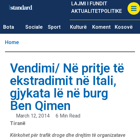
LAJMI I FUNDIT
AKTUALITET
POLITIKE
Bota
Sociale
Sport
Kulturë
Koment
Kosovë
Home
Vendimi/ Në pritje të
ekstradimit në Itali,
gjykata lë në burg
Ben Qimen
March 12, 2014
6 Min Read
Tiranë
Kërkohet për trafik droge dhe drejtim të organizatave