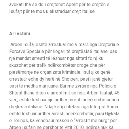
avokati tha se do i drejtohet Apelit për të drejtën e
Isufajt për të mos u ekstraduar drejt Italisë.
Arrestimi
Arben Isufaj është arrestuar më 9 mars nga Drejtoria e
Forcave Speciale për llogari të drejtësisë italiane, pas
një mandat arresti të lëshuar nga shteti fqinj, ku
akuzohet për trafik ndërkombëtar droge dhe për
pjesëmarrje në organizata kriminale. Isufaj ka qenë
arrestuar edhe dy herë në Shqipëri, pasi i janë gjetur
sasi të mëdha marijuanë. Burime zyrtare nga Policia e
Shtetit thanë ditën e arrestimit se ndaj Arben Isufajt, 45
vjeç, është lëshuar një urdhër arresti ndërkombëtar nga
drejtësia italiane. Ndaj këtij shtetasi nga Interpol Roma
është lëshuar urdhër arresti ndërkombëtar, pasi Gjykata
e Torinos, ka vendosur masën e “arrestit me burg” për
Arben Isufajn në qershor të vitit 2010, ndërsa nuk ka