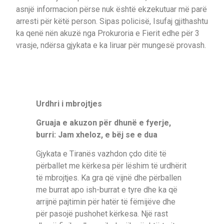
asnjë informacion përse nuk është ekzekutuar më parë
arresti për këtë person. Sipas policisë, Isufaj gjithashtu
ka qenë nën akuzë nga Prokuroria e Fierit edhe për 3
vrasje, ndërsa gjykata e ka liruar për mungesë provash.
Urdhri i mbrojtjes
Gruaja e akuzon për dhunë e fyerje,
burri: Jam xheloz, e bëj se e dua
Gjykata e Tiranës vazhdon çdo ditë të
përballet me kërkesa për lëshim të urdhërit
të mbrojtjes. Ka gra që vijnë dhe përballen
me burrat apo ish-burrat e tyre dhe ka që
arrijnë pajtimin për hatër të fëmijëve dhe
për pasojë pushohet kërkesa. Një rast