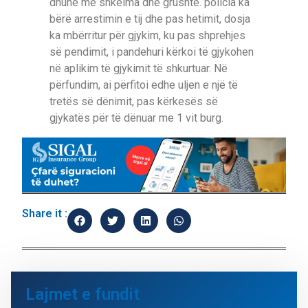
dhune me shkelma dhe grushte. policia ka
bërë arrestimin e tij dhe pas hetimit, dosja
ka mbërritur për gjykim, ku pas shprehjes
së pendimit, i pandehuri kërkoi të gjykohen
në aplikim të gjykimit të shkurtuar. Në
përfundim, ai përfitoi edhe uljen e një të
tretës së dënimit, pas kërkesës së
gjykatës për të dënuar me 1 vit burg.
Share it :
Lajmet e fundit