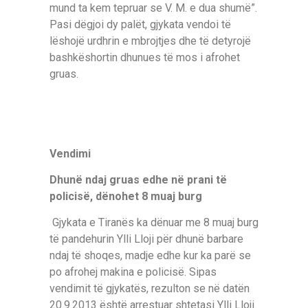
mund ta kem tepruar se V. M. e dua shumë”.
Pasi dëgjoi dy palët, gjykata vendoi të
lëshojë urdhrin e mbrojtjes dhe të detyrojë
bashkëshortin dhunues të mos i afrohet
gruas.
Vendimi
Dhunë ndaj gruas edhe në prani të
policisë, dënohet 8 muaj burg
Gjykata e Tiranës ka dënuar me 8 muaj burg
të pandehurin Ylli Lloji për dhunë barbare
ndaj të shoqes, madje edhe kur ka parë se
po afrohej makina e policisë. Sipas
vendimit të gjykatës, rezulton se në datën
20.9.2013 është arrestuar shtetasi Ylli Lloji.