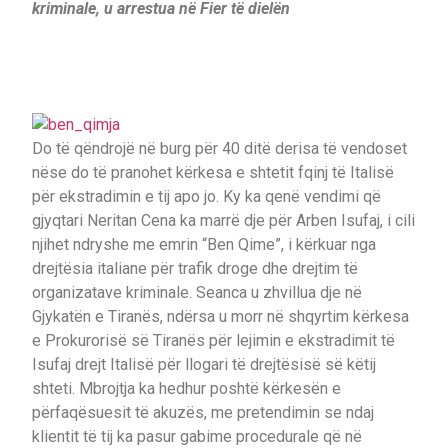
kriminale, u arrestua në Fier të dielën
Do të qëndrojë në burg për 40 ditë derisa të vendoset
nëse do të pranohet kërkesa e shtetit fqinj të Italisë
për ekstradimin e tij apo jo. Ky ka qenë vendimi që
gjyqtari Neritan Cena ka marrë dje për Arben Isufaj, i cili
njihet ndryshe me emrin “Ben Qime”, i kërkuar nga
drejtësia italiane për trafik droge dhe drejtim të
organizatave kriminale. Seanca u zhvillua dje në
Gjykatën e Tiranës, ndërsa u morr në shqyrtim kërkesa
e Prokurorisë së Tiranës për lejimin e ekstradimit të
Isufaj drejt Italisë për llogari të drejtësisë së këtij
shteti. Mbrojtja ka hedhur poshtë kërkesën e
përfaqësuesit të akuzës, me pretendimin se ndaj
klientit të tij ka pasur gabime procedurale që në