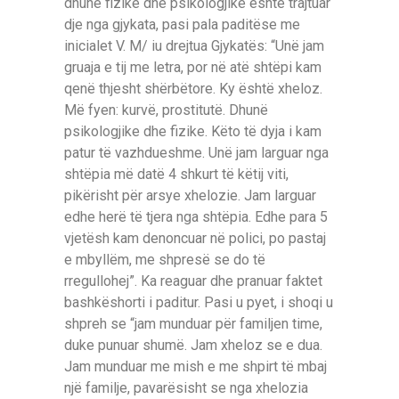
dhunë fizike dhe psikologjike është trajtuar
dje nga gjykata, pasi pala paditëse me
inicialet V. M/ iu drejtua Gjykatës: “Unë jam
gruaja e tij me letra, por në atë shtëpi kam
qenë thjesht shërbëtore. Ky është xheloz.
Më fyen: kurvë, prostitutë. Dhunë
psikologjike dhe fizike. Këto të dyja i kam
patur të vazhdueshme. Unë jam larguar nga
shtëpia më datë 4 shkurt të këtij viti,
pikërisht për arsye xhelozie. Jam larguar
edhe herë të tjera nga shtëpia. Edhe para 5
vjetësh kam denoncuar në polici, po pastaj
e mbyllëm, me shpresë se do të
rregullohej”. Ka reaguar dhe pranuar faktet
bashkëshorti i paditur. Pasi u pyet, i shoqi u
shpreh se “jam munduar për familjen time,
duke punuar shumë. Jam xheloz se e dua.
Jam munduar me mish e me shpirt të mbaj
një familje, pavarësisht se nga xhelozia