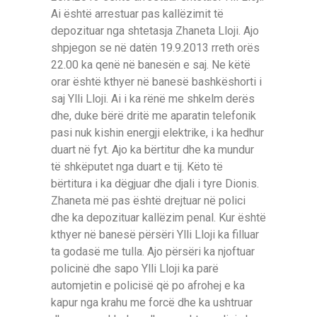
Ai është arrestuar pas kallëzimit të
depozituar nga shtetasja Zhaneta Lloji. Ajo
shpjegon se në datën 19.9.2013 rreth orës
22.00 ka qenë në banesën e saj. Ne këtë
orar është kthyer në banesë bashkëshorti i
saj Ylli Lloji. Ai i ka rënë me shkelm derës
dhe, duke bërë dritë me aparatin telefonik
pasi nuk kishin energji elektrike, i ka hedhur
duart në fyt. Ajo ka bërtitur dhe ka mundur
të shkëputet nga duart e tij. Këto të
bërtitura i ka dëgjuar dhe djali i tyre Dionis.
Zhaneta më pas është drejtuar në polici
dhe ka depozituar kallëzim penal. Kur është
kthyer në banesë përsëri Ylli Lloji ka filluar
ta godasë me tulla. Ajo përsëri ka njoftuar
policinë dhe sapo Ylli Lloji ka parë
automjetin e policisë që po afrohej e ka
kapur nga krahu me forcë dhe ka ushtruar