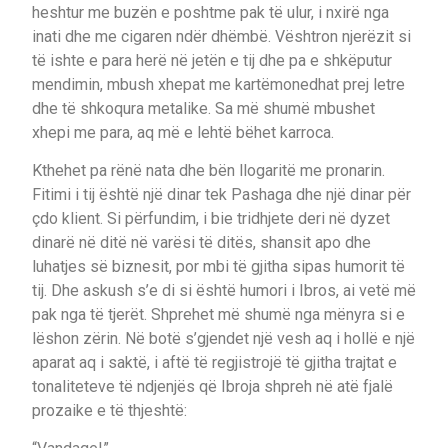
heshtur me buzën e poshtme pak të ulur, i nxirë nga
inati dhe me cigaren ndër dhëmbë. Vështron njerëzit si
të ishte e para herë në jetën e tij dhe pa e shkëputur
mendimin, mbush xhepat me kartëmonedhat prej letre
dhe të shkoqura metalike. Sa më shumë mbushet
xhepi me para, aq më e lehtë bëhet karroca.
Kthehet pa rënë nata dhe bën llogaritë me pronarin.
Fitimi i tij është një dinar tek Pashaga dhe një dinar për
çdo klient. Si përfundim, i bie tridhjete deri në dyzet
dinarë në ditë në varësi të ditës, shansit apo dhe
luhatjes së biznesit, por mbi të gjitha sipas humorit të
tij. Dhe askush s’e di si është humori i Ibros, ai vetë më
pak nga të tjerët. Shprehet më shumë nga mënyra si e
lëshon zërin. Në botë s’gjendet një vesh aq i hollë e një
aparat aq i saktë, i aftë të regjistrojë të gjitha trajtat e
tonaliteteve të ndjenjës që Ibroja shpreh në atë fjalë
prozaike e të thjeshtë: