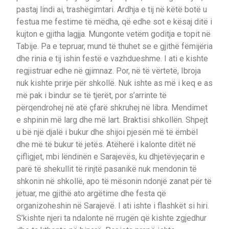
pastaj lindi ai, trashëgimtari. Ardhja e tij në këtë botë u
festua me festime të mëdha, që edhe sot e kësaj ditë i
kujton e gjitha lagjja. Mungonte vetëm goditja e topit në
Tabije. Pa e tepruar, mund të thuhet se e gjithë fëmijëria
dhe rinia e tij ishin festë e vazhdueshme. I ati e kishte
regjistruar edhe në gjimnaz. Por, në të vërtetë, Ibroja
nuk kishte prirje për shkollë. Nuk ishte as më i keq e as
më pak i bindur se të tjerët, por s’arrinte të
përqendrohej në atë çfarë shkruhej në libra. Mendimet
e shpinin më larg dhe më lart. Braktisi shkollën. Shpejt
u bë një djalë i bukur dhe shijoi pjesën më të ëmbël
dhe më të bukur të jetës. Atëherë i kalonte ditët në
çifligjet, mbi lëndinën e Sarajevës, ku dhjetëvjeçarin e
parë të shekullit të rinjtë pasanikë nuk mendonin të
shkonin në shkollë, apo të mësonin ndonjë zanat për të
jetuar, me gjithë ato argëtime dhe festa që
organizoheshin në Sarajevë. I ati ishte i flashkët si hiri.
S’kishte njeri ta ndalonte në rrugën që kishte zgjedhur