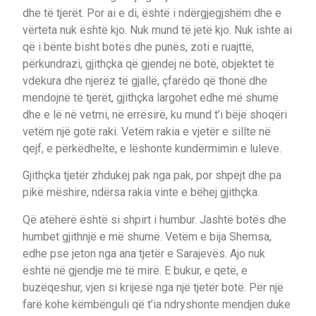
dhe të tjerët. Por ai e di, është i ndërgjegjshëm dhe e
vërteta nuk është kjo. Nuk mund të jetë kjo. Nuk ishte ai
që i bënte bisht botës dhe punës, zoti e ruajttë,
përkundrazi, gjithçka që gjendej në botë, objektet të
vdekura dhe njerëz të gjallë, çfarëdo që thonë dhe
mendojnë të tjerët, gjithçka largohet edhe më shumë
dhe e lë në vetmi, në errësirë, ku mund t’i bëjë shoqëri
vetëm një gotë raki. Vetëm rakia e vjetër e sillte në
qejf, e përkëdhelte, e lëshonte kundërmimin e luleve.
Gjithçka tjetër zhdukej pak nga pak, por shpejt dhe pa
pikë mëshire, ndërsa rakia vinte e bëhej gjithçka.
Që atëherë është si shpirt i humbur. Jashtë botës dhe
humbet gjithnjë e më shumë. Vetëm e bija Shemsa,
edhe pse jeton nga ana tjetër e Sarajevës. Ajo nuk
është në gjendje më të mirë. E bukur, e qetë, e
buzëqeshur, vjen si krijesë nga një tjetër botë. Për një
farë kohe këmbënguli që t’ia ndryshonte mendjen duke