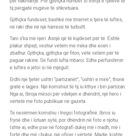
për hakmarrje. Por gjithçka humbet si thirrja e fjalëve të
tij përgjatë rrugëve të shkretuara.
Gjithçka fundoset, bashkë me tmerret e tjera të luftës,
në raki dhe në një harresë të turbullt.
Tani s’ka më njeri. Asnjë që të kujdeset për të. Është
plakur shpejt, veshur vetëm me rreka dhe ecën i
zbathur. Gjithçka, gjithçka që fiton, vetë vetëm për të
paguar rakinë. Së fundi lufta mbaroi. Edhe përfundimin
e luftës e jetoi si në mjegull.
Erdhi një tjetër ushtri “partizanët”, “ushtri e mirë”, thonë
gratë e lagjes. Një komshiut të tij iu kthye i biri partizan.
Nga ai, Ibroja mësoi për vdekjen e dhëndrit, një hero i
vërtetë me foto publikuar në gazeta.
Të nesërmen komshiu i tregoi fotografinë. Ibros iu
frynë dhe i lotuan sytë, por dhëndrin në foto e njohu.
Ishte ai, edhe pse në fotografi dukej më i madh, më i
fortë dhe më i bukur, një oficer i vërtetë. Madje, kishte