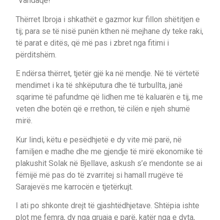
“Vandaqe!”
Thërret Ibroja i shkathët e gazmor kur fillon shëtitjen e
tij; para se të nisë punën kthen në mejhane dy teke raki,
të parat e ditës, që më pas i zbret nga fitimi i
përditshëm.
E ndërsa thërret, tjetër gjë ka në mendje. Në të vërtetë
mendimet i ka të shkëputura dhe të turbullta, janë
sqarime të pafundme që lidhen me të kaluarën e tij, me
veten dhe botën që e rrethon, të cilën e njeh shumë
mirë.
Kur lindi, këtu e pesëdhjetë e dy vite më parë, në
familjen e madhe dhe me gjendje të mirë ekonomike të
plakushit Solak në Bjellave, askush s’e mendonte se ai
fëmijë më pas do të zvarritej si hamall rrugëve të
Sarajevës me karrocën e tjetërkujt.
I ati po shkonte drejt të gjashtëdhjetave. Shtëpia ishte
plot me femra, dy nga gruaja e parë, katër nga e dyta,