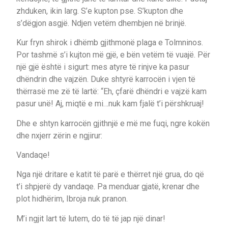
zhduken, ikin larg. S’e kupton pse. S’kupton dhe
s’dëgjon asgjë. Ndjen vetëm dhembjen në brinjë.
Kur fryn shirok i dhëmb gjithmonë plaga e Tolmninos.
Por tashmë s’i kujton më gjë, e bën vetëm të vuajë. Për
një gjë është i sigurt: mes atyre të rinjve ka pasur
dhëndrin dhe vajzën. Duke shtyrë karrocën i vjen të
thërrasë me zë të lartë: “Eh, çfarë dhëndri e vajzë kam
pasur unë! Aj, miqtë e mi…nuk kam fjalë t’i përshkruaj!
Dhe e shtyn karrocën gjithnjë e më me fuqi, ngre kokën
dhe nxjerr zërin e ngjirur:
Vandaqe!
Nga një dritare e katit të parë e thërret një grua, do që
t’i shpjerë dy vandaqe. Pa menduar gjatë, krenar dhe
plot hidhërim, Ibroja nuk pranon.
M’i ngjit lart të lutem, do të të jap një dinar!