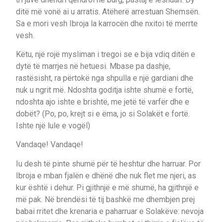
ditë më vonë ai u arratis. Atëherë arrestuan Shemsën.
Sa e mori vesh Ibroja la karrocën dhe nxitoi të merrte
vesh.
Këtu, një rojë mysliman i tregoi se e bija vdiq ditën e
dytë të marrjes në hetuesi. Mbase pa dashje,
rastësisht, ra përtokë nga shpulla e një gardiani dhe
nuk u ngrit më. Ndoshta goditja ishte shumë e fortë,
ndoshta ajo ishte e brishtë, me jetë të varfër dhe e
dobët? (Po, po, krejt si e ëma, jo si Solakët e fortë.
Ishte një lule e vogël)
Vandaqe! Vandaqe!
Iu desh të pinte shumë për të heshtur dhe harruar. Por
Ibroja e mban fjalën e dhënë dhe nuk flet me njeri, as
kur është i dehur. Pi gjithnjë e më shumë, ha gjithnjë e
më pak. Në brendësi të tij bashkë me dhembjen prej
babai rritet dhe krenaria e paharruar e Solakëve: nevoja