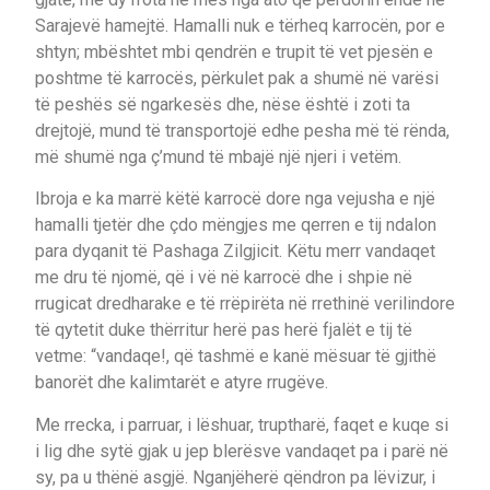
Sarajevë hamejtë. Hamalli nuk e tërheq karrocën, por e
shtyn; mbështet mbi qendrën e trupit të vet pjesën e
poshtme të karrocës, përkulet pak a shumë në varësi
të peshës së ngarkesës dhe, nëse është i zoti ta
drejtojë, mund të transportojë edhe pesha më të rënda,
më shumë nga ç’mund të mbajë një njeri i vetëm.
Ibroja e ka marrë këtë karrocë dore nga vejusha e një
hamalli tjetër dhe çdo mëngjes me qerren e tij ndalon
para dyqanit të Pashaga Zilgjicit. Këtu merr vandaqet
me dru të njomë, që i vë në karrocë dhe i shpie në
rrugicat dredharake e të rrëpirëta në rrethinë verilindore
të qytetit duke thërritur herë pas herë fjalët e tij të
vetme: “vandaqe!, që tashmë e kanë mësuar të gjithë
banorët dhe kalimtarët e atyre rrugëve.
Me rrecka, i parruar, i lëshuar, truptharë, faqet e kuqe si
i lig dhe sytë gjak u jep blerësve vandaqet pa i parë në
sy, pa u thënë asgjë. Nganjëherë qëndron pa lëvizur, i