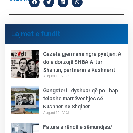
Lajmet e fundit
Gazeta gjermane ngre pyetjen: A
do e dorzojë SHBA Artur
Shehun, partnerin e Kushnerit
August 10, 2026
Gangsteri i dyshuar që po i hap
telashe marrëveshjes së
Kushner në Shqipëri
August 10, 2026
Fatura e rëndë e sëmundjes/