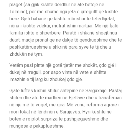
plagët (sa gjak kishte derdhur në atë betejë në
Tolmino), por më shumë nga jeta e çrregullt që kishte
bërë. Gjeti babanë që kishte mbushur të tetëdhjetat,
nëna i kishte vdekur, motrat ishin martuar. Me një fjalë
familja ishte e shpërbërë. Paratë i shkanë shpejt nga
duart, madje pronat që në dukje të qëndrueshme dhe të
pashkatërrueshme u shkrinë para syve të tij dhe u
zhdukën në tym.
Vetëm pasi pinte një gotë tjetër me shokët, çdo gjë i
dukej në rregull, por sapo vinte në vete e shihte
imazhin e tij larg ku zhdukej çdo gjë.
Gjatë luftës kishin shitur shtëpinë në Sargaxhije. Pastaj
shitën dhe atë të madhen në Bjellave dhe u transferuan
në një më të vogël, me qira. Më vonë, reforma agrare i
mori tokat në lëndinën e Sarajevës. Hyri kështu në
botën e re plot surpriza të pashpjegueshme dhe
mungesa e pakuptueshme.