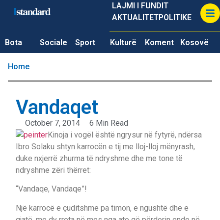
LAJMI I FUNDIT
AKTUALITET
POLITIKE
Bota
Sociale
Sport
Kulturë
Koment
Kosovë
Home
Vandaqet
October 7, 2014
6 Min Read
Kinoja i vogël është ngrysur në fytyrë, ndërsa
Ibro Solaku shtyn karrocën e tij me lloj-lloj mënyrash,
duke nxjerrë zhurma të ndryshme dhe me tone të
ndryshme zëri thërret:
“Vandaqe, Vandaqe”!
Një karrocë e çuditshme pa timon, e ngushtë dhe e
gjatë, me dy rrota në mes nga ato që përdorin ende në