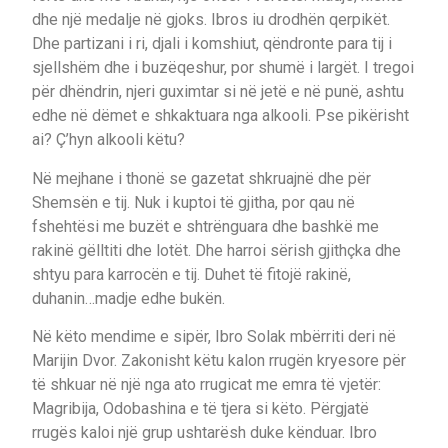
dhe një medalje në gjoks. Ibros iu drodhën qerpikët.
Dhe partizani i ri, djali i komshiut, qëndronte para tij i
sjellshëm dhe i buzëqeshur, por shumë i largët. I tregoi
për dhëndrin, njeri guximtar si në jetë e në punë, ashtu
edhe në dëmet e shkaktuara nga alkooli. Pse pikërisht
ai? Ç’hyn alkooli këtu?
Në mejhane i thonë se gazetat shkruajnë dhe për
Shemsën e tij. Nuk i kuptoi të gjitha, por qau në
fshehtësi me buzët e shtrënguara dhe bashkë me
rakinë gëlltiti dhe lotët. Dhe harroi sërish gjithçka dhe
shtyu para karrocën e tij. Duhet të fitojë rakinë,
duhanin…madje edhe bukën.
Në këto mendime e sipër, Ibro Solak mbërriti deri në
Marijin Dvor. Zakonisht këtu kalon rrugën kryesore për
të shkuar në një nga ato rrugicat me emra të vjetër:
Magribija, Odobashina e të tjera si këto. Përgjatë
rrugës kaloi një grup ushtarësh duke kënduar. Ibro