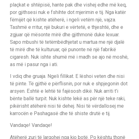
plaçkat e shtëpisë, hante pak dhe vishej edhe më keq,
por gjithsesi nuk e fshihte dot mjerimin e tij. Nga katër
fëmijët që kishte atëherë, i ngeli vetëm një, vajza.
Tashmë e rritur, një bukuri e vërtetë, e thjeshtë, dhe e
zgjuar që mësonte mirë dhe gjithmonë duke lexuar.
Sapo mbushi të tetëmbëdhjetat u martua me një djalë
të mirë dhe të kulturuar, që punonte në një fabrikë
cigaresh. Nuk ishte shumë më i madh se ajo në moshë,
as më i pasur nga i ati.
I vdiq dhe gruaja. Ngeli fillikat. E lëshoi veten dhe nisi
të pinte. Të gjithë e përflisnin, por nuk e shpjegonin dot
arsyen. Është e lehtë të fajësosh dikë. Nuk arriti t’i
bënte ballë turpit. Nuk kishte lekë as për një teke raki,
pikërisht atëherë nisi të dehej. Nisi të vërdallosej me
karrocën e Pashagasë dhe të shiste drutë e tij.
Vandaqe! Vandaqe!
Atëherë zuri të largohej nga kjo botë. Po kështu thonë