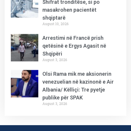
Shifrat tronditëse, si po
masakrohen pacientët
shqiptarë
August 10, 2026
Arrestimi në Francë prish
qetësinë e Ergys Agasit në
Shqipëri
August 3, 2026
Olsi Rama mik me aksionerin
venezuelian në kazinonë e Air
Albania/ Këlliçi: Tre pyetje
publike për SPAK
August 3, 2026