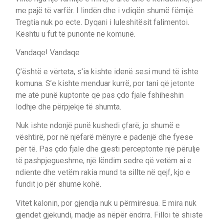
me pajë të varfër. I lindën dhe i vdiqën shumë fëmijë.
Tregtia nuk po ecte. Dyqani i luleshitësit falimentoi.
Kështu u fut të punonte në komunë.
Vandaqe! Vandaqe
Ç’është e vërteta, s’ia kishte idenë sesi mund të ishte
komuna. S’e kishte menduar kurrë, por tani që jetonte
me atë punë kuptonte që pas çdo fjale fshiheshin
lodhje dhe përpjekje të shumta.
Nuk ishte ndonjë punë kushedi çfarë, jo shumë e
vështirë, por në njëfarë mënyre e padenjë dhe fyese
për të. Pas çdo fjale dhe gjesti perceptonte një përulje
të pashpjegueshme, një lëndim sedre që vetëm ai e
ndiente dhe vetëm rakia mund ta sillte në qejf, kjo e
fundit jo për shumë kohë.
Vitet kalonin, por gjendja nuk u përmirësua. E mira nuk
gjendet gjëkundi, madje as nëpër ëndrra. Filloi të shiste