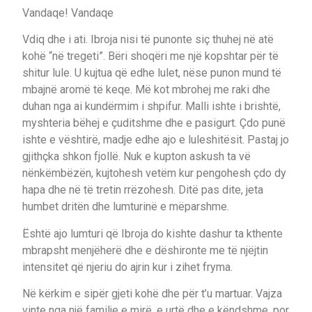
Vandaqe! Vandaqe
Vdiq dhe i ati. Ibroja nisi të punonte siç thuhej në atë
kohë “në tregeti”. Bëri shoqëri me një kopshtar për të
shitur lule. U kujtua që edhe lulet, nëse punon mund të
mbajnë aromë të keqe. Më kot mbrohej me raki dhe
duhan nga ai kundërmim i shpifur. Malli ishte i brishtë,
myshteria bëhej e çuditshme dhe e pasigurt. Çdo punë
ishte e vështirë, madje edhe ajo e luleshitësit. Pastaj jo
gjithçka shkon fjollë. Nuk e kupton askush ta vë
nënkëmbëzën, kujtohesh vetëm kur pengohesh çdo dy
hapa dhe në të tretin rrëzohesh. Ditë pas dite, jeta
humbet dritën dhe lumturinë e mëparshme.
Është ajo lumturi që Ibroja do kishte dashur ta kthente
mbrapsht menjëherë dhe e dëshironte me të njëjtin
intensitet që njeriu do ajrin kur i zihet fryma.
Në kërkim e sipër gjeti kohë dhe për t’u martuar. Vajza
vinte nga një familje e mirë, e urtë dhe e këndshme, por