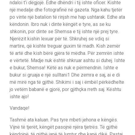
ndaloi t’i dëgjojë. Edhe dhëndri i tij ishte oficer. Kishte
një medalje dhe fotografinë në gazeta. Nga kahu tjetër
po vinte një batalion të rinjsh me hap ushtarak. Edhe ata
këndonin. Ibro nuk i dinte këngët e tyre, as se ku
shkonin, por dinte se Shemsa e tij ishte një prej tyre.
Njerëzit kishin lexuar për të. Shkruhej se vdiq si
martire, që kishte treguar guxim të madh. Kish zemër
të artë dhe kish bërë gjëra të mëdha. Për zemrën ishte
e vërtetë. Madje nuk është shkruar ashtu si duhej. Ishte
e bukur, Shemsa! Këtë as nuk e përmendnin. Ishte e
bukur si gruaja e një sulltani1 Dhe zemra e saj, ai e di
më mirë nga të gjithë. Shikimi i saj i ëmbël përkëdhelte
jo vetëm babanë e gjorë, por gjithçka rreth saj. Kështu
ishte ajo!
Vandaqe!
Tashmë ata kaluan. Pas tyre mbeti jehona e këngës.
Vijnë të tjerët, këngët pasojnë njëra tjetrës. Të gjithë
këndojnë, të gjithë janë të lumtur dhe kanë dikë. Pastaj