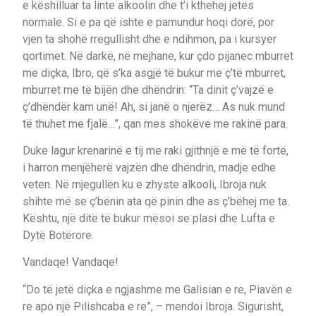
e këshilluar ta linte alkoolin dhe t’i kthehej jetës
normale. Si e pa që ishte e pamundur hoqi dorë, por
vjen ta shohë rregullisht dhe e ndihmon, pa i kursyer
qortimet. Në darkë, në mejhane, kur çdo pijanec mburret
me diçka, Ibro, që s’ka asgjë të bukur me ç’të mburret,
mburret me të bijën dhe dhëndrin: “Ta dinit ç’vajzë e
ç’dhëndër kam unë! Ah, si janë o njerëz… As nuk mund
të thuhet me fjalë…”, qan mes shokëve me rakinë para.
Duke lagur krenarinë e tij me raki gjithnjë e më të fortë,
i harron menjëherë vajzën dhe dhëndrin, madje edhe
veten. Në mjegullën ku e zhyste alkooli, Ibroja nuk
shihte më se ç’bënin ata që pinin dhe as ç’bëhej me ta.
Kështu, një ditë të bukur mësoi se plasi dhe Lufta e
Dytë Botërore.
Vandaqe! Vandaqe!
“Do të jetë diçka e ngjashme me Galisian e re, Piavën e
re apo një Pilishcaba e re”, – mendoi Ibroja. Sigurisht,