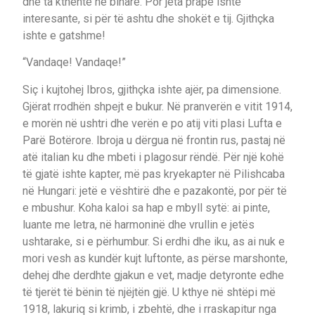
dhe ta kthente në binarë. Por jeta prapë ishte
interesante, si për të ashtu dhe shokët e tij. Gjithçka
ishte e gatshme!
“Vandaqe! Vandaqe!”
Siç i kujtohej Ibros, gjithçka ishte ajër, pa dimensione.
Gjërat rrodhën shpejt e bukur. Në pranverën e vitit 1914,
e morën në ushtri dhe verën e po atij viti plasi Lufta e
Parë Botërore. Ibroja u dërgua në frontin rus, pastaj në
atë italian ku dhe mbeti i plagosur rëndë. Për një kohë
të gjatë ishte kapter, më pas kryekapter në Pilishcaba
në Hungari: jetë e vështirë dhe e pazakontë, por për të
e mbushur. Koha kaloi sa hap e mbyll sytë: ai pinte,
luante me letra, në harmoninë dhe vrullin e jetës
ushtarake, si e përhumbur. Si erdhi dhe iku, as ai nuk e
mori vesh as kundër kujt luftonte, as përse marshonte,
dehej dhe derdhte gjakun e vet, madje detyronte edhe
të tjerët të bënin të njëjtën gjë. U kthye në shtëpi më
1918, lakuriq si krimb, i zbehtë, dhe i rraskapitur nga