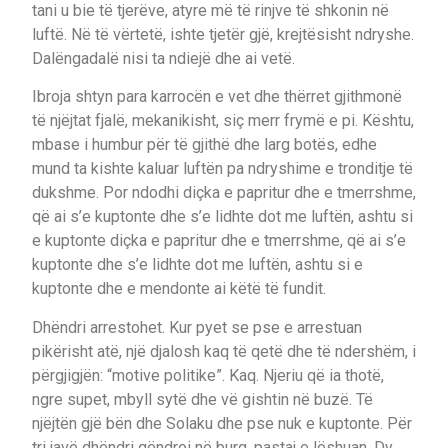
tani u bie të tjerëve, atyre më të rinjve të shkonin në
luftë. Në të vërtetë, ishte tjetër gjë, krejtësisht ndryshe.
Dalëngadalë nisi ta ndiejë dhe ai vetë.
Ibroja shtyn para karrocën e vet dhe thërret gjithmonë
të njëjtat fjalë, mekanikisht, siç merr frymë e pi. Kështu,
mbase i humbur për të gjithë dhe larg botës, edhe
mund ta kishte kaluar luftën pa ndryshime e tronditje të
dukshme. Por ndodhi diçka e papritur dhe e tmerrshme,
që ai s’e kuptonte dhe s’e lidhte dot me luftën, ashtu si
e kuptonte diçka e papritur dhe e tmerrshme, që ai s’e
kuptonte dhe s’e lidhte dot me luftën, ashtu si e
kuptonte dhe e mendonte ai këtë të fundit.
Dhëndri arrestohet. Kur pyet se pse e arrestuan
pikërisht atë, një djalosh kaq të qetë dhe të ndershëm, i
përgjigjën: “motive politike”. Kaq. Njeriu që ia thotë,
ngre supet, mbyll sytë dhe vë gishtin në buzë. Të
njëjtën gjë bën dhe Solaku dhe pse nuk e kuptonte. Për
tri javë dhëndri qëndroi në burg, pastaj e lëshuan. Dy