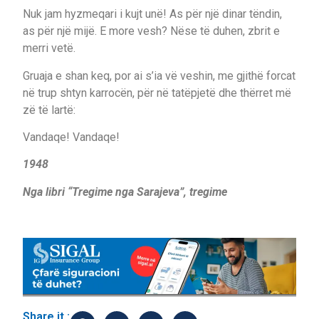
Nuk jam hyzmeqari i kujt unë! As për një dinar tëndin,
as për një mijë. E more vesh? Nëse të duhen, zbrit e
merri vetë.
Gruaja e shan keq, por ai s’ia vë veshin, me gjithë forcat
në trup shtyn karrocën, për në tatëpjetë dhe thërret më
zë të lartë:
Vandaqe! Vandaqe!
1948
Nga libri “Tregime nga Sarajeva”, tregime
Share it :