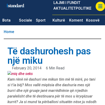
LAJMI I FUNDIT
AKTUALITET
POLITIKE
Bota
Sociale
Sport
Kulturë
Koment
Kosovë
Home
Të dashurohesh pas
një miku
February 20, 2014
6 Min Read
Kam rënë në dashuri me mikun tim më të mirë, po tani
si t’ia bëj? Mos vallë miqësia dhe dashuria mes një
burri dhe një gruaje janë marrëdhënie që rrjedhin
paralelisht dhe të destinuara për të mos u kryqëzuar
kurrë? Ja si mund ta përballoni situatën nëse ju ndodh