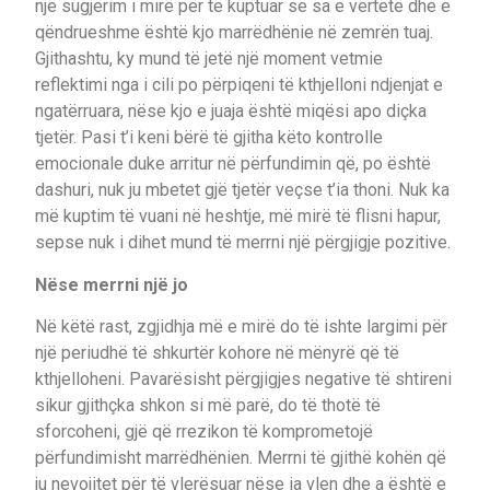
një sugjerim i mirë për të kuptuar se sa e vërtetë dhe e
qëndrueshme është kjo marrëdhënie në zemrën tuaj.
Gjithashtu, ky mund të jetë një moment vetmie
reflektimi nga i cili po përpiqeni të kthjelloni ndjenjat e
ngatërruara, nëse kjo e juaja është miqësi apo diçka
tjetër. Pasi t’i keni bërë të gjitha këto kontrolle
emocionale duke arritur në përfundimin që, po është
dashuri, nuk ju mbetet gjë tjetër veçse t’ia thoni. Nuk ka
më kuptim të vuani në heshtje, më mirë të flisni hapur,
sepse nuk i dihet mund të merrni një përgjigje pozitive.
Nëse merrni një jo
Në këtë rast, zgjidhja më e mirë do të ishte largimi për
një periudhë të shkurtër kohore në mënyrë që të
kthjelloheni. Pavarësisht përgjigjes negative të shtireni
sikur gjithçka shkon si më parë, do të thotë të
sforcoheni, gjë që rrezikon të komprometojë
përfundimisht marrëdhënien. Merrni të gjithë kohën që
ju nevojitet për të vlerësuar nëse ia vlen dhe a është e