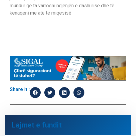
mundur që ta varrosni ndjenjën e dashurisë dhe të
kënaqeni me atë të miqësisë
Share it :
Lajmet e fundit