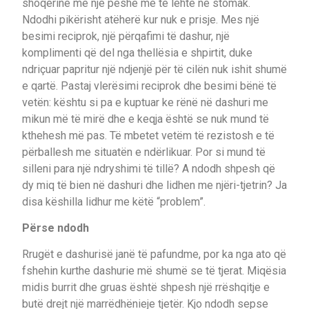
shoqërinë me një peshë me të lehtë në stomak.
Ndodhi pikërisht atëherë kur nuk e prisje. Mes një
besimi reciprok, një përqafimi të dashur, një
komplimenti që del nga thellësia e shpirtit, duke
ndriçuar papritur një ndjenjë për të cilën nuk ishit shumë
e qartë. Pastaj vlerësimi reciprok dhe besimi bënë të
vetën: kështu si pa e kuptuar ke rënë në dashuri me
mikun më të mirë dhe e keqja është se nuk mund të
kthehesh më pas. Të mbetet vetëm të rezistosh e të
përballesh me situatën e ndërlikuar. Por si mund të
silleni para një ndryshimi të tillë? A ndodh shpesh që
dy miq të bien në dashuri dhe lidhen me njëri-tjetrin? Ja
disa këshilla lidhur me këtë “problem”.
Përse ndodh
Rrugët e dashurisë janë të pafundme, por ka nga ato që
fshehin kurthe dashurie më shumë se të tjerat. Miqësia
midis burrit dhe gruas është shpesh një rrëshqitje e
butë drejt një marrëdhënieje tjetër. Kjo ndodh sepse