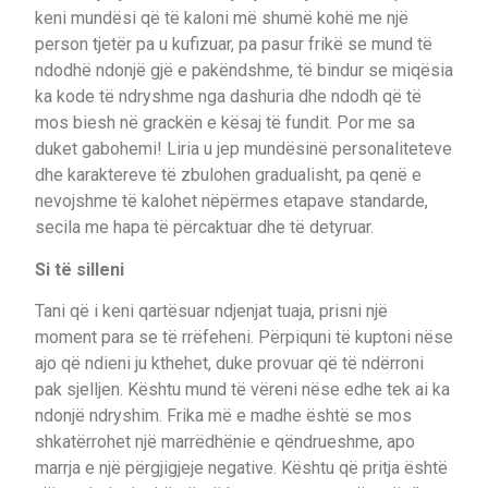
keni mundësi që të kaloni më shumë kohë me një
person tjetër pa u kufizuar, pa pasur frikë se mund të
ndodhë ndonjë gjë e pakëndshme, të bindur se miqësia
ka kode të ndryshme nga dashuria dhe ndodh që të
mos biesh në grackën e kësaj të fundit. Por me sa
duket gabohemi! Liria u jep mundësinë personaliteteve
dhe karaktereve të zbulohen gradualisht, pa qenë e
nevojshme të kalohet nëpërmes etapave standarde,
secila me hapa të përcaktuar dhe të detyruar.
Si të silleni
Tani që i keni qartësuar ndjenjat tuaja, prisni një
moment para se të rrëfeheni. Përpiquni të kuptoni nëse
ajo që ndieni ju kthehet, duke provuar që të ndërroni
pak sjelljen. Kështu mund të vëreni nëse edhe tek ai ka
ndonjë ndryshim. Frika më e madhe është se mos
shkatërrohet një marrëdhënie e qëndrueshme, apo
marrja e një përgjigjeje negative. Kështu që pritja është