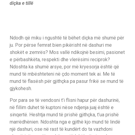
diçka e tillë
Ndodh që miku i ngushtë të bëhet diçka më shumë për
ju. Por përse femrat bien pikërisht në dashuri me
shokët e zemrës? Mos vallë ndikojnë besimi, pasionet
e përbashkëta, respekti dhe vlerësimi reciprok?
Ndoshta ka shumë arsye, por më kryesorja është që
mund të mbështeteni në çdo moment tek ai. Me të
mund të flasësh për gjithçka pa pasur frikë se mund të
gjykohesh.
Por para se të vendosni t’i flisni hapur për dashurinë,
në fillim duhet të kuptoni nëse ndjenja juaj është e
sinqertë. Heshtja mund të prishë gjithçka, t’ua prishë
marrëdhënien. Ndoshta nga e gjithë kjo mund të lindë
një dashuri, ose në rast të kundërt do ta vazhdoni