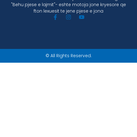
"Behu pjese e lajmit"- eshte motoja jone kryesore qe
fton lexuesit te jene pjese e jona
© All Rights Reserved.