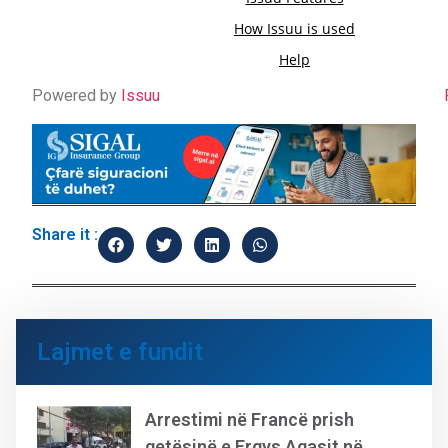
Powered by
Issuu
Share it :
Lajmet e fundit
Arrestimi në Francë prish
qetësinë e Ergys Agasit në