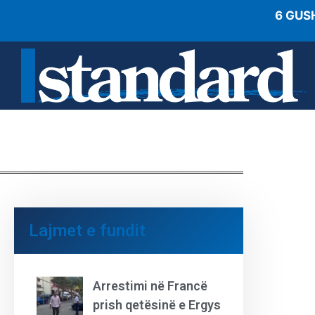
6 GUS
Lajmet e fundit
Arrestimi në Francë
prish qetësinë e Ergys