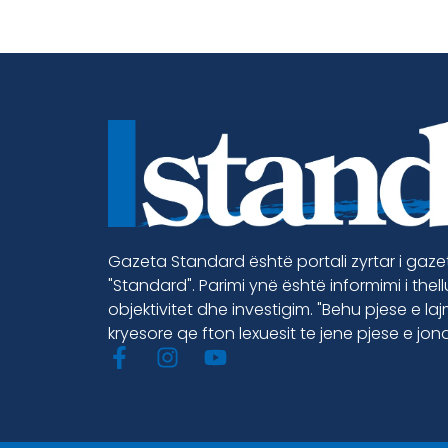
Gazeta Standard është portali zyrtar i gaz
"Standard". Parimi ynë është informimi i thel
objektivitet dhe investigim. "Behu pjese e la
kryesore qe fton lexuesit te jene pjese e jon