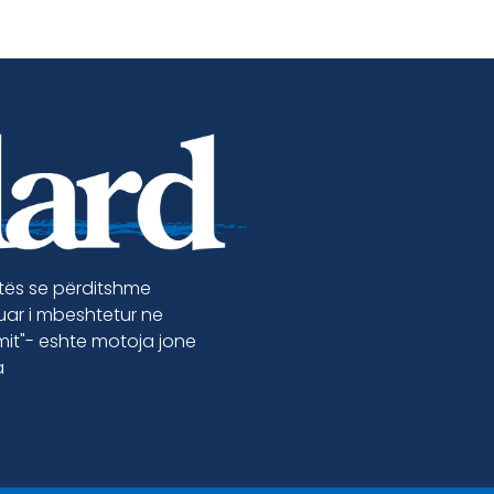
etës se përditshme
luar i mbeshtetur ne
jmit"- eshte motoja jone
a