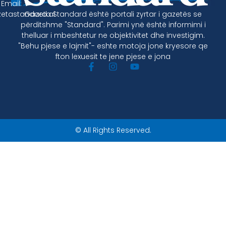
Email:
Gazeta Standard është portali zyrtar i gazetës se
etastandard.al
përditshme "Standard". Parimi ynë është informimi i
thelluar i mbeshtetur ne objektivitet dhe investigim.
"Behu pjese e lajmit"- eshte motoja jone kryesore qe
fton lexuesit te jene pjese e jona
© All Rights Reserved.