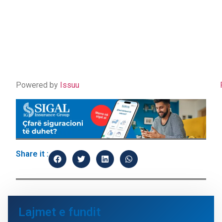
Powered by
Issuu
Share it :
Lajmet e fundit