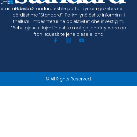
Email:
Gazeta Standard është portali zyrtar i gazetës se
etastandard.al
përditshme "Standard". Parimi ynë është informimi i
thelluar i mbeshtetur ne objektivitet dhe investigim.
"Behu pjese e lajmit"- eshte motoja jone kryesore qe
fton lexuesit te jene pjese e jona
© All Rights Reserved.