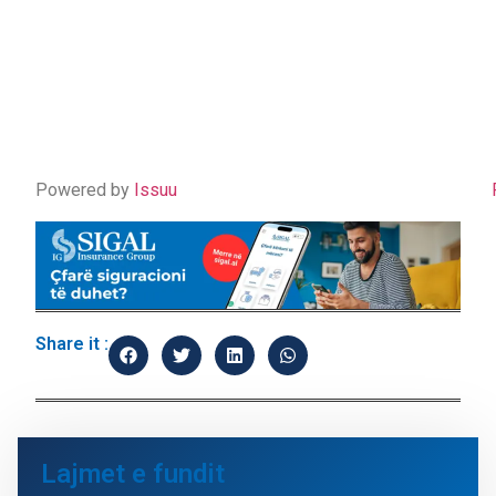
Powered by
Issuu
Share it :
Lajmet e fundit