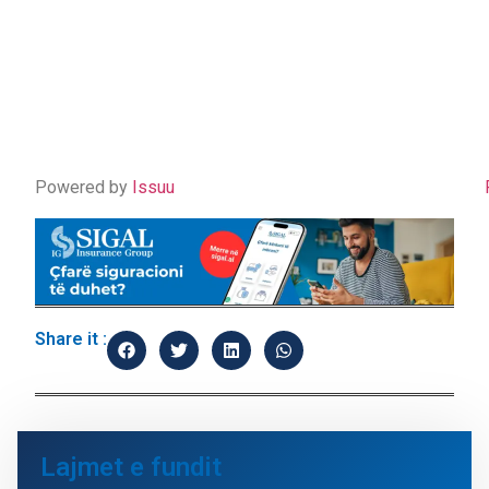
Powered by
Issuu
Share it :
Lajmet e fundit