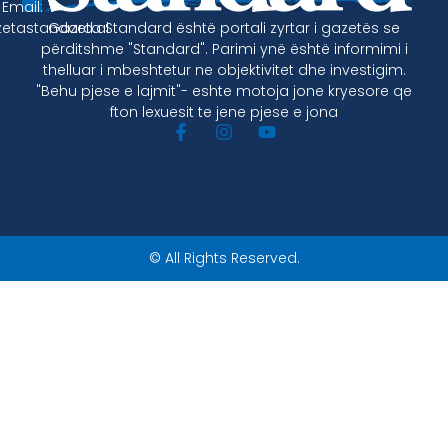
Email:
Gazeta Standard është portali zyrtar i gazetës se
etastandard.al
përditshme "Standard". Parimi ynë është informimi i
thelluar i mbeshtetur ne objektivitet dhe investigim.
"Behu pjese e lajmit"- eshte motoja jone kryesore qe
fton lexuesit te jene pjese e jona
© All Rights Reserved.