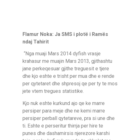
Flamur Noka: Ja SMS i plotë i Ramës
ndaj Tahirit
“Nga muaji Mars 2014 dyfish vrasje
krahasur me muajin Mars 2013, gjithashtu
jane perkeqesuar gjithe treguesit e tjere
dhe kjo eshte e trisht per mua dhe e rende
per qytetaret dhe shpresoj qe per ty te mos
jete vtem tregues statistike.
Kjo nuk eshte kurkund ajo qe ke marre
persiper para meje dhe ne kemi marre
persiper perball qytetareve, pra si une dhe
ti. Eshte e perseritur thirrja per hire te
punes dhe dashamirsis njerezore karshi