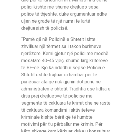
polici kishte më shumë drejtues sesa
policë të thjeshte, duke argumentuar edhe
uljen në gradë të një numri të lartë
drejtuesish të policisë.
“Pamë që në Policinë e Shtetit ishte
zhvilluar një tërmet sa i takon burimeve
njerëzore. Kemi gjetur një polici me moshë
mesatare 40-45 vjeç, shumë larg kritereve
të BE-së. Kjo ka ndodhur sepse Policia e
Shtetit është trajtuar si hambar për të
punësuar ata që nuk gjenin dot punë në
administratën e shtetit. Tradhtia ose lidhja e
disa prej drejtuesve të policisë me
segmente të caktuara të krimit dhe në raste
të caktuara komandimi i aktiviteteve
kriminale kishte bërë që të humbte
motivimi për t’u përballur me krimin. Për
këto shkaqe kam kërkuar, duke u konsultuar