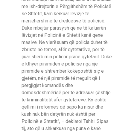
me ish-drejtorin e Përgjithshëm të Policisë
së Shtetit, kam kërkuar lëvizje të
menjëhershme të drejtuesve të policisë.
Duke mbajtur parasysh që në të kaluarën
lëvizjet në Policinë e Shtetit kanë qenë
masive. Ne vlerësuam që policia duhet të
zbriste në terren, afër qytetarëve, për të
çuar shërbimin policor pranë qytetarit. Duke
e kthyer piramidën e policisë nga një
piramidë e shtrembër kokëposhtë siç e
gjetëm, në një piramidë të rregullt që i
përgjigjet komandës dhe
domosdoshmërisë për të adresuar çështje
të kriminalitetit afër qytetarëve. Ky është
qëllimi i reformës që sapo ka nisur dhe
kush nuk bën detyrën nuk është për
Policinë e Shtetit”, – deklaroi Tahiri. Sipas
tij, ato që u shkarkuan nga puna e kanë