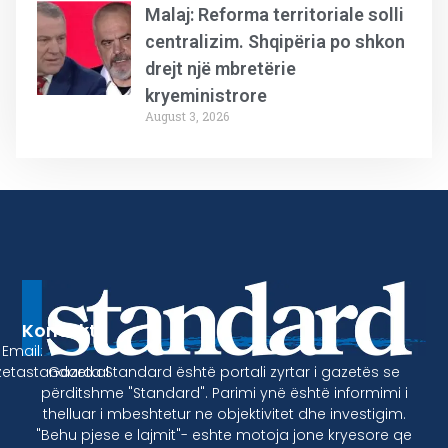
Malaj: Reforma territoriale solli
centralizim. Shqipëria po shkon
drejt një mbretërie
kryeministrore
August 3, 2026
Kontakt
Email:
Gazeta Standard është portali zyrtar i gazetës se
etastandard.al
përditshme "Standard". Parimi ynë është informimi i
thelluar i mbeshtetur ne objektivitet dhe investigim.
"Behu pjese e lajmit"- eshte motoja jone kryesore qe