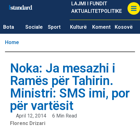
LAJMI I FUNDIT
AKTUALITET
POLITIKE
Bota
Sociale
Sport
Kulturë
Koment
Kosovë
Home
Noka: Ja mesazhi i
Ramës për Tahirin.
Ministri: SMS imi, por
për vartësit
April 12, 2014
6 Min Read
Florenc Drizari