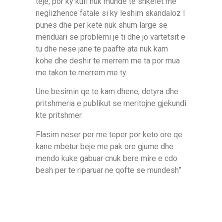
teje, por ky kufi nuk munde te shkelet me
neglizhence fatale si ky leshim skandaloz I
punes dhe per kete nuk shum large se
menduari se problemi je ti dhe jo vartetsit e
tu dhe nese jane te paafte ata nuk kam
kohe dhe deshir te merrem me ta por mua
me takon te merrem me ty.
Une besimin qe te kam dhene, detyra dhe
pritshmeria e publikut se meritojne gjekundi
kte pritshmer.
Flasim neser per me teper por keto ore qe
kane mbetur beje me pak ore gjume dhe
mendo kuke gabuar cnuk bere mire e cdo
besh per te riparuar ne qofte se mundesh”