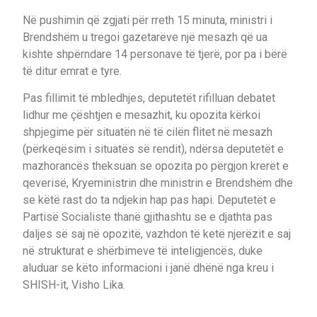
Në pushimin që zgjati për rreth 15 minuta, ministri i
Brendshëm u tregoi gazetarëve një mesazh që ua
kishte shpërndare 14 personave të tjerë, por pa i bërë
të ditur emrat e tyre.
Pas fillimit të mbledhjes, deputetët rifilluan debatet
lidhur me çështjen e mesazhit, ku opozita kërkoi
shpjegime për situatën në të cilën flitet në mesazh
(përkeqësim i situatës së rendit), ndërsa deputetët e
mazhorancës theksuan se opozita po përgjon krerët e
qeverisë, Kryeministrin dhe ministrin e Brendshëm dhe
se këtë rast do ta ndjekin hap pas hapi. Deputetët e
Partisë Socialiste thanë gjithashtu se e djathta pas
daljes së saj në opozitë, vazhdon të ketë njerëzit e saj
në strukturat e shërbimeve të inteligjencës, duke
aluduar se këto informacioni i janë dhënë nga kreu i
SHISH-it, Visho Lika.