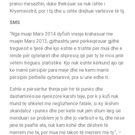
pranoi mesazhin, duke theksuar se nuk ishte i
Kryeministrit, por i tij dhe u ishte drejtuar vartësve të tij.
SMS
“Nga muaji Mars 2014 dyfish vrasje krahasuar me
muajin Mars 2013, gjithashtu janë përkeqësuar gjithë
treguesit e tjerë dhe kjo është e trishtë për mua dhe e
rëndë për qytetarët dhe shpresoj që për ty të mos jetë
vetëm tregues statistike. Kjo nuk është kërkund ajo që
ke marrë përsipër para meje dhe ne kemi marrë
përsipër përballë qytetarëve, pra si unë edhe ti.
Eshtë e përsëritur thirrja për hir të punës dhe
dashamirësisë njerëzore karshi teje, por k y kufi nuk
mund të shkelet me neglizhencë fatale, si ky lëshim
skandaloz i punës dhe për këtë nuk jam shum larg së
menduari se problem je ti dhe jo vartësit e tu, dhe nëse
janë të paaftë ata, nuk kam kohë dhe dëshirë të
merrem me ta, por mua më takon të merrem me ty”, –