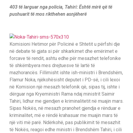
403 të larguar nga policia, Tahiri: Është mirë që të
pushuarit të mos rikthehen asnjëherë
Komisioni Hetimor për Policinë e Shtetit u përfshi dje
në debate të gjata si për shkarkimet dhe emërimet e
forcave të rendit, ashtu edhe për mesazhet telefonike
të shkëmbyera mes drejtuesve të lartë të
mazhorancës. Fillimisht ishte ish-ministri i Brendshëm,
Flamur Noka, njëkohësisht deputet i PD-së, i cili lexoi
në Komision një mesazh telefonik që, sipas tij, ishte i
dërguar nga Kryeministri Rama ndaj ministrit Saimir
Tahiri, lidhur me gjendjen e kriminalitetit në muajin mars.
Sipas Nokës, në mesazh pranohet gjendja e rënduar e
kriminalitet, më e rëndë krahasuar me muajin mars të
një viti më parë. Ndërkohë, pas publikimit të mesazhit
të Nokës, reagoi edhe ministri i Brendshëm Tahiri, i cili