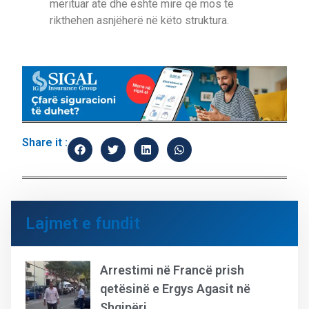
merituar atë dhe është mirë që mos të
rikthehen asnjëherë në këto struktura.
Share it :
Lajmet e fundit
Arrestimi në Francë prish
qetësinë e Ergys Agasit në
Shqipëri