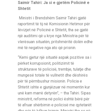
Saimir Tahiri: Ja si e gjetëm Policinë e
Shtetit
Ministri i Brendshëm Saimir Tahiri gjatë
raportimit të tij në Komisionin Hetimor për
lëvizjet në Policinë e Shtetit, tha se gjatë
një auditimi që u krye nga Ministria për të
vlerësuan situatën, pritshmëritë dolën edhe
më të negative nga ato që prisnin.
“Kemi gjetur një situatë aspak pozitive sa i
përket korrupsionit, politizimit të
strukturave të policisë, trembje, tulatje dhe
mungesë totale të vullnetit dhe dëshirës
për të përmbushur misionin. Policia e
Shtetit ishte e gjunjëzuar në momentin kur
unë kam marrë detyrën”, – tha Tahiri. Sipas
ministrit, reforma në polici është bërë për
të afruar shërbimin e policisë me qytetarët
dhe për të luftuar krimin. Ministri tha se në