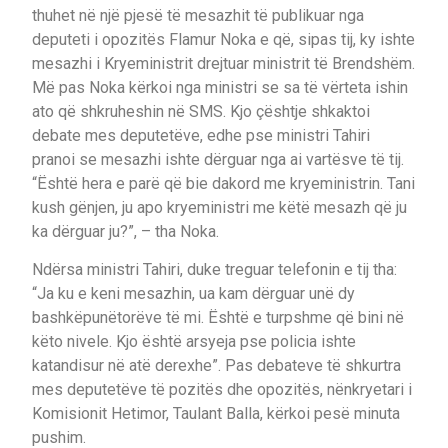
thuhet në një pjesë të mesazhit të publikuar nga
deputeti i opozitës Flamur Noka e që, sipas tij, ky ishte
mesazhi i Kryeministrit drejtuar ministrit të Brendshëm.
Më pas Noka kërkoi nga ministri se sa të vërteta ishin
ato që shkruheshin në SMS. Kjo çështje shkaktoi
debate mes deputetëve, edhe pse ministri Tahiri
pranoi se mesazhi ishte dërguar nga ai vartësve të tij.
“Është hera e parë që bie dakord me kryeministrin. Tani
kush gënjen, ju apo kryeministri me këtë mesazh që ju
ka dërguar ju?”, – tha Noka.
Ndërsa ministri Tahiri, duke treguar telefonin e tij tha:
“Ja ku e keni mesazhin, ua kam dërguar unë dy
bashkëpunëtorëve të mi. Është e turpshme që bini në
këto nivele. Kjo është arsyeja pse policia ishte
katandisur në atë derexhe”. Pas debateve të shkurtra
mes deputetëve të pozitës dhe opozitës, nënkryetari i
Komisionit Hetimor, Taulant Balla, kërkoi pesë minuta
pushim.