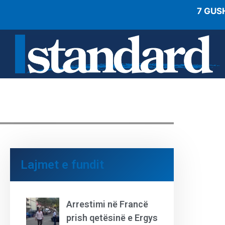
7 GUS
Lajmet e fundit
Arrestimi në Francë
prish qetësinë e Ergys