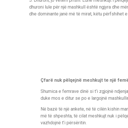
5. Dhuroni, jo vetëm prisni. Edhe meshkujt i pëlqej
dhuroni lule për një mashkull është ngjyra dhe mën
dhe dominante janë më të mirat, këtu përfshihet e
Çfarë nuk pëlqejnë meshkujt te një fem
Shumica e femrave dinë si t’i zgjojnë ndjenjat
duke mos e ditur se po e largojnë mashkullin
Në bazë të një ankete, në të cilën kishin ma
më të shpeshta, të cilat meshkujt nuk i pëlqe
vazhdojnë t’i përsëritin.