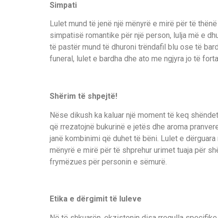
Simpati
Lulet mund të jenë një mënyrë e mirë për të thënë 
simpatisë romantike për një person, lulja më e dhu
të pastër mund të dhuroni trëndafil blu ose të ba
funeral, lulet e bardha dhe ato me ngjyra jo të fort
Shërim të shpejtë!
Nëse dikush ka kaluar një moment të keq shëndetë
që rrezatojnë bukurinë e jetës dhe aroma pranvere.
janë kombinimi që duhet të bëni. Lulet e dërguara n
mënyrë e mirë për të shprehur urimet tuaja për sh
frymëzues për personin e sëmurë.
Etika e dërgimit të luleve
Në të shkuarën, ekzistonin disa rregulla specifike 