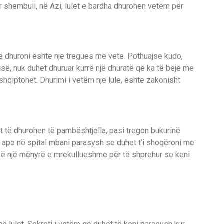
ër shembull, në Azi, lulet e bardha dhurohen vetëm për
 të dhuroni është një tregues më vete. Pothuajse kudo,
ë, nuk duhet dhuruar kurrë një dhuratë që ka të bëjë me
ur shqiptohet. Dhurimi i vetëm një lule, është zakonisht
t të dhurohen të pambështjella, pasi tregon bukurinë
stë apo në spital mbani parasysh se duhet t’i shoqëroni me
shtë një mënyrë e mrekullueshme për të shprehur se keni