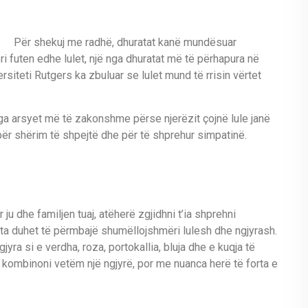
Për shekuj me radhë, dhuratat kanë mundësuar
 futen edhe lulet, një nga dhuratat më të përhapura në
siteti Rutgers ka zbuluar se lulet mund të rrisin vërtet
a arsyet më të zakonshme përse njerëzit çojnë lule janë
, për shërim të shpejtë dhe për të shprehur simpatinë.
u dhe familjen tuaj, atëherë zgjidhni t’ia shprehni
eta duhet të përmbajë shumëllojshmëri lulesh dhe ngjyrash.
yra si e verdha, roza, portokallia, bluja dhe e kuqja të
ë kombinoni vetëm një ngjyrë, por me nuanca herë të forta e