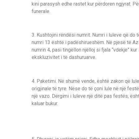
kini parasysh edhe rastet kur përdoren ngjyrat. P
funerale.
3. Kushtojini rëndësi numrit. Numri i luleve që do
numri 13 është i padëshirueshëm. Në pjesë të Azis
numrin 4, pasi tingëllon njëlloj si fjala “vdekje” k
ekskluzivitet i të dashuruarve.
4. Paketimi. Në shumë vende, është zakon që lule
origjinale të tyre. Nëse do të çoni lule në një fe
një vazo. Dërgimi i luleve një ditë pas festës, ë
kaluar bukur.