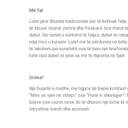
Më fal
Lulet janë dhurata tradicionale për të kërkuar falj
të zbusë shumë zemra dhe freskia e tyre mund të 
duhet. Në rastet e kërkimit të faljes, duhet të mb
ndaj mos u kurseni. Lulet më të përdorura në këtë 
të takoheni personalisht ose të bëni një telefonat
këtë rast duhet të jenë sa më të thjeshta në fjalë.
Urime!
Një buqetë e madhe, me ngjyra që bëjnë kontrast 
“Mirë se vjen në shtëpi” ose “Punë e shkëlqyer”. M
luleve ose vazon nëse do të dhuroni një bimë të mbj
ndryshme lulesh dhe aromash.