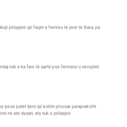
ujt pëlqejnë që faqet e femrës të jenë të thara, pa
andaj nuk e ka fare të qartë pse femrave u nevojitet
r pesë palët tjera që kishin provuar paraprakisht.
enë në atë dyqan, ata nuk e pëlqejnë