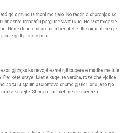
atë që s’mund ta thoni me fjalë. Në rastin e shprehjes së
ruar është trëndafili përgjithësisht i kuq. Në rast miqësie
rdhë. Nëse doni të shprehni mbështetje dhe simpati në një
a janë zgjidhja më e mirë.
sor, gjithçka ka nevojë është një buqetë e madhe me lule
 Për këtë arsye, lulet e kuqe, të verdha, rozë dhe vjollcë
ë spital u sjellin pacientëve shumë gjallëri dhe janë një
ërim të shpejtë. Shoqërojini lulet me një mesazh
për dërgimin e luleve. Por sot, dhurimi i tyre është bërë