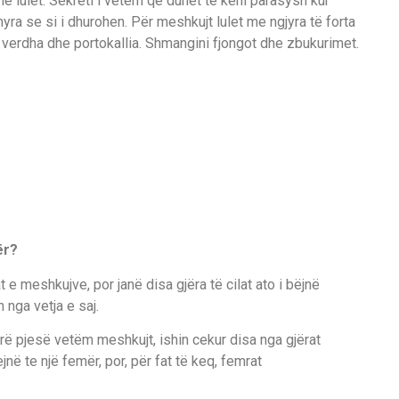
në lulet. Sekreti i vetëm që duhet të keni parasysh kur
yra se si i dhurohen. Për meshkujt lulet me ngjyra të forta
 verdha dhe portokallia. Shmangini fjongot dhe zbukurimet.
ër?
 e meshkujve, por janë disa gjëra të cilat ato i bëjnë
 nga vetja e saj.
rrë pjesë vetëm meshkujt, ishin cekur disa nga gjërat
jnë te një femër, por, për fat të keq, femrat