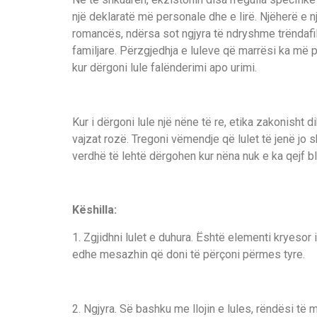
një deklaratë më personale dhe e lirë. Njëherë e 
romancës, ndërsa sot ngjyra të ndryshme trëndaf
familjare. Përzgjedhja e luleve që marrësi ka më
kur dërgoni lule falënderimi apo urimi.
Kur i dërgoni lule një nëne të re, etika zakonisht 
vajzat rozë. Tregoni vëmendje që lulet të jenë jo 
verdhë të lehtë dërgohen kur nëna nuk e ka qejf b
Këshilla:
1. Zgjidhni lulet e duhura. Është elementi kryesor i 
edhe mesazhin që doni të përçoni përmes tyre.
2. Ngjyra. Së bashku me llojin e lules, rëndësi të 