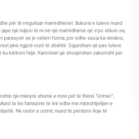
e dhe për të rregulluar marrëdhëniet. Bukuria e luleve mund
japë një ndjesi të re në një marrëdhënie që s’po shkon siç
ani parasysh se jo vetëm forma, por edhe sasia ka rëndësi,
rast janë ngjyrë rozë të zbehtë. Sigurohuni që pas luleve
ë ku kërkoni falje. Kartolinat që shoqërohen zakonisht për
është një mënyrë shumë e mirë për të thënë “Urime!”,
und ta lini fantazinë të lirë edhe me mbështjelljen e
ellë. Në rastin e urimit, mund të përdorni lloje të