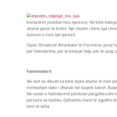
komunikim joverbal mes njerëzve. Në këtë kategori
shumë pjesë të botës. Një studim i bërë nga Univer
humorin e mirë tek njerëzit.
Sipas Shoqërisë Amerikane të Floristëve, pesë ng
për falënderime, për të kërkuar falje, për të uruar
Faleminderit
Në rast se dikush ka bërë diçka shumë të mirë për j
mirënjohjen duke i dhuruar një buqetë lulesh. Buq
Në rastet e falënderimit përdoren përgjithësisht ngj
përziera së bashku. Gjithashtu mund të zgjidhni t
herë të lehta.