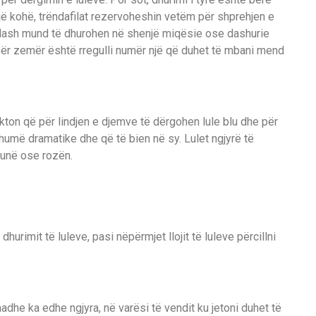
një kohë, trëndafilat rezervoheshin vetëm për shprehjen e
ilash mund të dhurohen në shenjë miqësie ose dashurie
 për zemër është rregulli numër një që duhet të mbani mend
dikton që për lindjen e djemve të dërgohen lule blu dhe për
shumë dramatike dhe që të bien në sy. Lulet ngjyrë të
lunë ose rozën.
dhurimit të luleve, pasi nëpërmjet llojit të luleve përcillni
madhe ka edhe ngjyra, në varësi të vendit ku jetoni duhet të