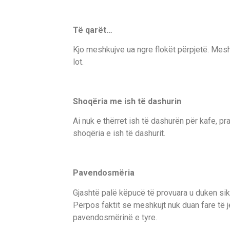
Të qarët…
Kjo meshkujve ua ngre flokët përpjetë. Meshk
lot.
Shoqëria me ish të dashurin
Ai nuk e thërret ish të dashurën për kafe, pr
shoqëria e ish të dashurit.
Pavendosmëria
Gjashtë palë këpucë të provuara u duken siku
Përpos faktit se meshkujt nuk duan fare të j
pavendosmërinë e tyre.