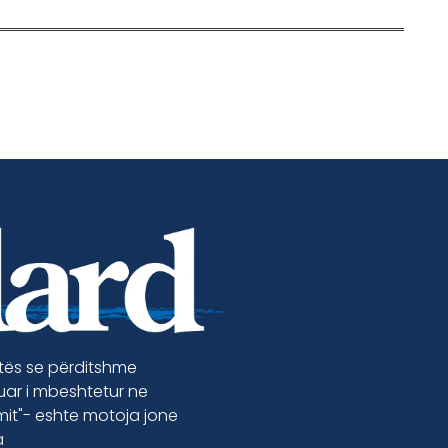
etës se përditshme
luar i mbeshtetur ne
jmit"- eshte motoja jone
a