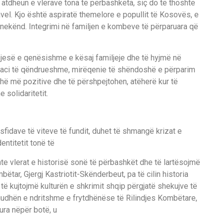
atdheun e vlerave tona të përbashkëta, siç do të thoshte
el. Kjo është aspiratë themelore e popullit të Kosovës, e
 anekënd. Integrimi në familjen e kombeve të përparuara që
pjesë e qenësishme e kësaj familjeje dhe të hyjmë në
aci të qëndrueshme, mirëqenie të shëndoshë e përparim
hë më pozitive dhe të përshpejtohen, atëherë kur të
 solidaritetit.
sfidave të viteve të fundit, duhet të shmangë krizat e
dentitetit tonë të
nte vlerat e historisë sonë të përbashkët dhe të lartësojmë
tar, Gjergj Kastriotit-Skënderbeut, pa të cilin historia
të kujtojmë kulturën e shkrimit shqip përgjatë shekujve të
iudhën e ndritshme e frytdhënëse të Rilindjes Kombëtare,
ura nëpër botë, u