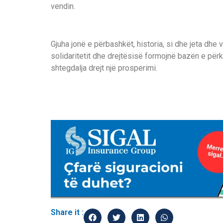
vendin.
Gjuha jonë e përbashkët, historia, si dhe jeta dhe 
solidaritetit dhe drejtësisë formojnë bazën e për
shtegdalja drejt një prosperimi.
Share it :