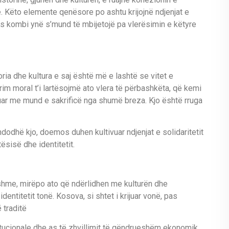
 Këto elemente qenësore po ashtu krijojnë ndjenjat e
 as kombi ynë s’mund të mbijetojë pa vlerësimin e këtyre
ia dhe kultura e saj është më e lashtë se vitet e
im moral t’i lartësojmë ato vlera të përbashkëta, që kemi
juar me mund e sakrificë nga shumë breza. Kjo është rruga
ndodhë kjo, doemos duhen kultivuar ndjenjat e solidaritetit
ësisë dhe identitetit.
shme, mirëpo ato që ndërlidhen me kulturën dhe
dentitetit tonë. Kosova, si shtet i krijuar vonë, pas
 traditë
stitucionale dhe as të zhvillimit të qëndrueshëm ekonomik.