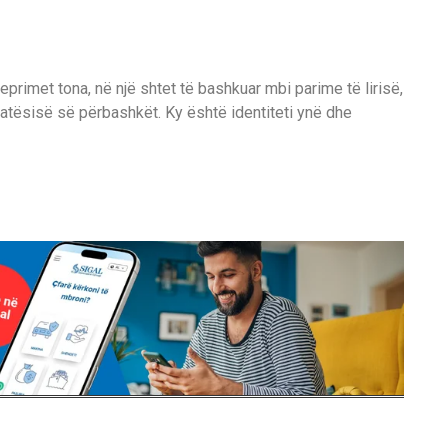
veprimet tona, në një shtet të bashkuar mbi parime të lirisë,
katësisë së përbashkët. Ky është identiteti ynë dhe