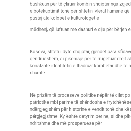
bashkuan për të çliruar kombin shqiptar nga zgje
e botëkuptimit tonë për shtetin, vlerat humane që
pastaj ata kolosët e kulturologët e
mëdhenj, që luftuan me dashuri e dije për bërjen e
Kosova, shteti i dytë shqiptar, gjendet para sfidav
qëndrueshëm, si pikënisje për të rrugëtuar drejt sht
konstante identitetin e thadruar kombëtar dhe të 
shumtë.
Në prizëm të proceseve politike nëpër të cilat po 
patriotike mbi parime të shëndosha e frytdhënëse.
ndërgjegjshëm për historinë e vendit tonë dhe kë
përgjegjshme. Ky është detyrim për ne, si dhe pi
ndritshme dhe më prosperuese për