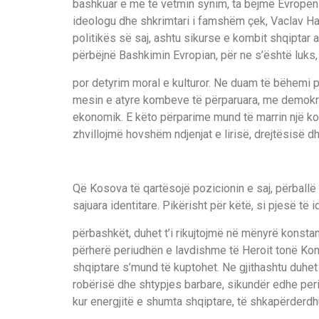
bashkuar e me të vetmin synim, ta bëjmë Evropën 
ideologu dhe shkrimtari i famshëm çek, Vaclav Hav
politikës së saj, ashtu sikurse e kombit shqiptar
përbëjnë Bashkimin Evropian, për ne s’është luks,
por detyrim moral e kulturor. Ne duam të bëhemi 
mesin e atyre kombeve të përparuara, me demokr
ekonomik. E këto përparime mund të marrin një ko
zhvillojmë hovshëm ndjenjat e lirisë, drejtësisë dhe
Që Kosova të qartësojë pozicionin e saj, përballë 
sajuara identitare. Pikërisht për këtë, si pjesë të i
përbashkët, duhet t’i rikujtojmë në mënyrë konsta
përherë periudhën e lavdishme të Heroit tonë Kombë
shqiptare s’mund të kuptohet. Ne gjithashtu duhet 
robërisë dhe shtypjes barbare, sikundër edhe per
kur energjitë e shumta shqiptare, të shkapërderdh