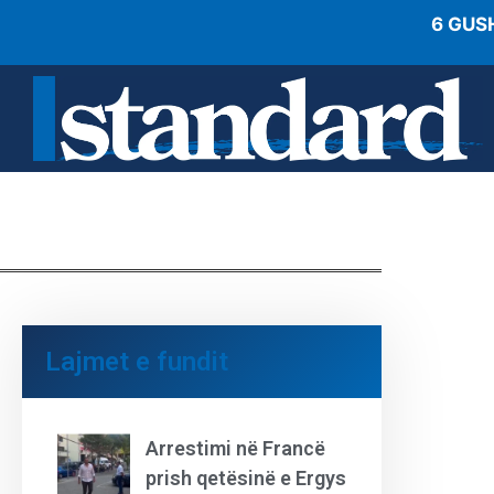
6 GUS
Lajmet e fundit
Arrestimi në Francë
prish qetësinë e Ergys