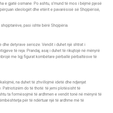
dha e gjatë osmane. Po ashtu, s’mund të mos i bëjmë pjesë
 përçuan ideologët dhe etërit e pavarësisë së Shqipërisë,
 shqiptarëve, pasi ishte bërë Shqipëria.
e dhe detyrave serioze. Vendit i duhet një shtrat i
igjeve të reja. Prandaj, asaj i duhet të rikujtojë në mënyrë
mbrojë me ligj figurat kombëtare përballë përbaltësve të
kalojmë, na duhet të zhvillojmë idetë dhe ndjenjat
 Patriotizëm do të thotë: të jemi plotësisht të
shtu ta formësojmë të ardhmen e vendit tonë në mënyrë të
këmbështetja për të ndërtuar një të ardhme më të