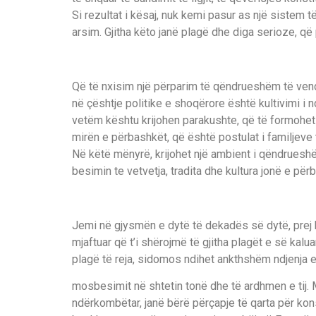
Si rezultat i kësaj, nuk kemi pasur as një sistem t
arsim. Gjitha këto janë plagë dhe diga serioze, q
Që të nxisim një përparim të qëndrueshëm të vendi
në çështje politike e shoqërore është kultivimi i n
vetëm kështu krijohen parakushte, që të formohet 
mirën e përbashkët, që është postulat i familjev
Në këtë mënyrë, krijohet një ambient i qëndrueshë
besimin te vetvetja, tradita dhe kultura jonë e për
Jemi në gjysmën e dytë të dekadës së dytë, prej 
mjaftuar që t’i shërojmë të gjitha plagët e së kalu
plagë të reja, sidomos ndihet ankthshëm ndjenja 
mosbesimit në shtetin tonë dhe të ardhmen e tij. 
ndërkombëtar, janë bërë përçapje të qarta për kons