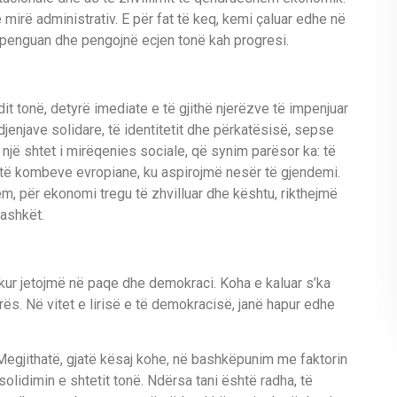
ë mirë administrativ. E për fat të keq, kemi çaluar edhe në
ë penguan dhe pengojnë ecjen tonë kah progresi.
t tonë, detyrë imediate e të gjithë njerëzve të impenjuar
djenjave solidare, të identitetit dhe përkatësisë, sepse
një shtet i mirëqenies sociale, që synim parësor ka: të
e të kombeve evropiane, ku aspirojmë nesër të gjendemi.
m, për ekonomi tregu të zhvilluar dhe kështu, rikthejmë
bashkët.
kur jetojmë në paqe dhe demokraci. Koha e kaluar s’ka
arës. Në vitet e lirisë e të demokracisë, janë hapur edhe
e
Megjithatë, gjatë kësaj kohe, në bashkëpunim me faktorin
olidimin e shtetit tonë. Ndërsa tani është radha, të