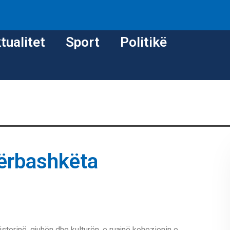
tualitet
Sport
Politikë
 përbashkëta
istorinë, gjuhën dhe kulturën, e ruajnë kohezionin e