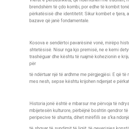
brendshëm të çdo kombi, por edhe të kombit tonë.
përkatësisë dhe identitetit. Sikur kombet e tjera,
bazave që janë fondamentale.
Kosova e sendërtoi pavarësinë vonë, mirëpo histor
shtetësisë. Nisur nga kjo premisë, ne e kemi detyr
trashëguar dhe kështu të ruajmë kohezionin e kri
për
të ndërtuar një të ardhme me përgjegjësi. E që të 
mes nesh, sepse kështu krijohen ndjenjat e përkat
Historia jonë është e mbarsur me përvoja të ndry
mbijetesën kulturore, përbëjnë boshtin qendror të i
peripecive të shumta, dihet mirëfilli se s’ka ndonjë
të shquar të sundimit të ligjit, të qeverisjes kon