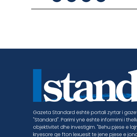
Gazeta Standard është portali zyrtar i gaz
"Standard". Parimi ynë është informimi i thel
objektivitet dhe investigim. "Behu pjese e la
kryesore qe fton lexuesit te jene pjese e jon