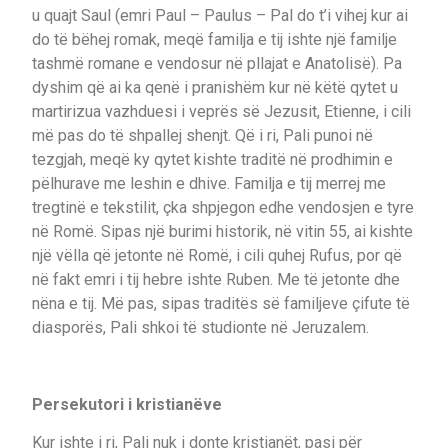
u quajt Saul (emri Paul – Paulus – Pal do t’i vihej kur ai
do të bëhej romak, meqë familja e tij ishte një familje
tashmë romane e vendosur në pllajat e Anatolisë). Pa
dyshim që ai ka qenë i pranishëm kur në këtë qytet u
martirizua vazhduesi i veprës së Jezusit, Etienne, i cili
më pas do të shpallej shenjt. Që i ri, Pali punoi në
tezgjah, meqë ky qytet kishte traditë në prodhimin e
pëlhurave me leshin e dhive. Familja e tij merrej me
tregtinë e tekstilit, çka shpjegon edhe vendosjen e tyre
në Romë. Sipas një burimi historik, në vitin 55, ai kishte
një vëlla që jetonte në Romë, i cili quhej Rufus, por që
në fakt emri i tij hebre ishte Ruben. Me të jetonte dhe
nëna e tij. Më pas, sipas traditës së familjeve çifute të
diasporës, Pali shkoi të studionte në Jeruzalem.
Persekutori i kristianëve
Kur ishte i ri, Pali nuk i donte kristianët, pasi për