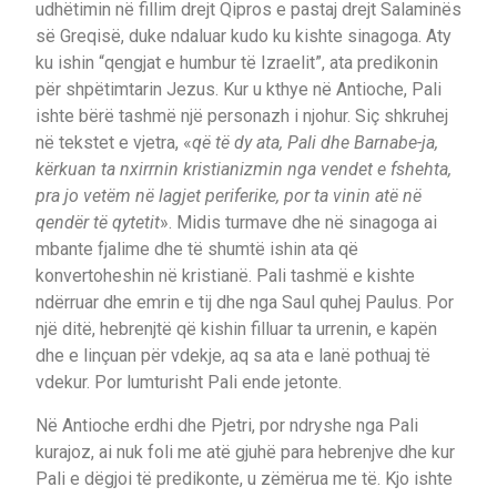
udhëtimin në fillim drejt Qipros e pastaj drejt Salaminës
së Greqisë, duke ndaluar kudo ku kishte sinagoga. Aty
ku ishin “qengjat e humbur të Izraelit”, ata predikonin
për shpëtimtarin Jezus. Kur u kthye në Antioche, Pali
ishte bërë tashmë një personazh i njohur. Siç shkruhej
në tekstet e vjetra, «
që të dy ata, Pali dhe Barnabe-ja,
kërkuan ta nxirrnin kristianizmin nga vendet e fshehta,
pra jo vetëm në lagjet periferike, por ta vinin atë në
qendër të qytetit
». Midis turmave dhe në sinagoga ai
mbante fjalime dhe të shumtë ishin ata që
konvertoheshin në kristianë. Pali tashmë e kishte
ndërruar dhe emrin e tij dhe nga Saul quhej Paulus. Por
një ditë, hebrenjtë që kishin filluar ta urrenin, e kapën
dhe e linçuan për vdekje, aq sa ata e lanë pothuaj të
vdekur. Por lumturisht Pali ende jetonte.
Në Antioche erdhi dhe Pjetri, por ndryshe nga Pali
kurajoz, ai nuk foli me atë gjuhë para hebrenjve dhe kur
Pali e dëgjoi të predikonte, u zëmërua me të. Kjo ishte