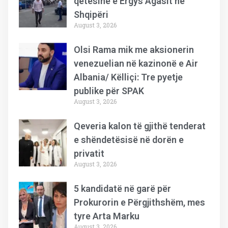
qetësinë e Ergys Agasit në
Shqipëri
August 3, 2026
Olsi Rama mik me aksionerin
venezuelian në kazinonë e Air
Albania/ Këlliçi: Tre pyetje
publike për SPAK
August 3, 2026
Qeveria kalon të gjithë tenderat
e shëndetësisë në dorën e
privatit
August 3, 2026
5 kandidatë në garë për
Prokurorin e Përgjithshëm, mes
tyre Arta Marku
August 3, 2026