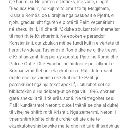
një burim uji. Në portën e Ostie-s, më vonë, u ngrit
“Basilica Pauli”, në kujtim të emrit të tij. Megjithatë,
Kisha e Romës, që u drejtua nga pasuesit e Pjetrit, e
njohu gradualisht figurën e plotë të Palit, veçanërisht
në shekullin II, III dhe të IV, duke zbuluar rolin themeltar
të martirit të Krishterimit. Në epokën e perandor
Konstantinit, ata zbuluan më së fundi kultin e vërtetë të
heroit të vdekur. Tashmë në Romë dhe në gjithë trevat
e Kristianizmit flitej për dy apostuj: Pjetri në Romë dhe
Pali në Ostie. Dhe Eusebe, në historinë për fillimet e
Kristianizmit flet për ekzekutimin e Palit. Interesant
është dhe një variant i ekzekutimit të Palit që
përshkruhet nga një tekst apokrif, i cili ruhet sot në
bibliotekën e Heidelberg-ut që nga viti 1896, shkruar
gjatë shekullit të II të erës sonë. Në të tregohet sesi
Pali i kundërshtoi Neronit, duke i thënë se dhe ai duhej
të vihej në shërbim të Krishtit. Nga zemërimi, Neroni i
tmerrshëm kishte dhënë urdhër që atë ditë të
ekzekutoheshin bashkë me të dhe një tufë ithtarësh që