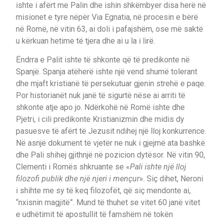
ishte i afërt me Palin dhe ishin shkëmbyer disa herë në
misionet e tyre nëpër Via Egnatia, në procesin e bërë
në Romë, në vitin 63, ai doli i pafajshëm, ose më saktë
u kërkuan hetime të tjera dhe ai u la i lirë.
Ëndrra e Palit ishte të shkonte që të predikonte në
Spanjë. Spanja atëherë ishte një vend shumë tolerant
dhe mjaft kristianë të persekutuar gjenin strehë e paqe.
Por historianët nuk janë të sigurtë nëse ai arriti të
shkonte atje apo jo. Ndërkohë në Romë ishte dhe
Pjetri, i cili predikonte Kristianizmin dhe midis dy
pasuesve të afërt të Jezusit ndihej një lloj konkurrence.
Në asnjë dokument të vjetër ne nuk i gjejmë ata bashkë
dhe Pali shihej gjithnjë në pozicion dytësor. Në vitin 90,
Clementi i Romës shkruante se «
Pali ishte një lloj
filozofi publik dhe një njeri i mençur
». Siç dihet, Neroni
i shihte me sy të keq filozofët, që siç mendonte ai,
“nxisnin magjitë”. Mund të thuhet se vitet 60 janë vitet
e udhëtimit të apostullit të famshëm në tokën