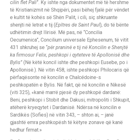
cilin flet Pali
”. Ky ishte nga dokumentet më të hershme
të Kristianizmit në Shqipëri, pasi bëhej fjalë për vëndet
e kultit të kohës së Shën Palit, i cili, siç shkruante
shenjti në letrat e tij (
Epîtres de Saint Paul
), do të bënte
udhëtimin drejt Ilirisë. Më pas, në “Concilia
Oecumenica”, Concilium universale Ephesenum, të vitit
431 shkruhej se “
për praninë e tij në Koncilin e Shenjtë
ka firmosur Felix, peshkopi i qyteteve të Apollonisë dhe
Bylis”
(Në këtë koncil ishte dhe peshkopi Eusebe, po i
Apollonisë.). Në vitin 458, ishte peshkopi Philocaris që
përfaqësonte në koncilin e Chalcédoine-s
peshkopatën e Bylis. Në fakt, që në koncilin e Nikesë
(viti 325), «kanë marrë pjesë dy peshkopë dardanë:
Beni, peshkopi i Stobit dhe Dakusi, mitropoliti i Shkupit,
atëherë kryeqytet i Dardanisë. Ndërsa në koncilin e
Sardikës (Sofies) në vitin 343, – shton ai, – janë
gjashtë emra peshkopësh të këtyre zonave që kanë
hedhur firmat.»