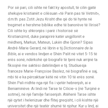
Por së pari, cili ishte në fakt ky apostull, të cilin gjatë
shekujve kristianët e cilësuan «të Parin pas të Vetmit»,
d.m.th. pas Zotit Jezu Krisht dhe që do të hynte në
tregimet e hershme biblike edhe të banorëve të Ilirisë?
Cili ishte ky shkronjës i parë i historisë së
Kristianizmit, duke paraprirë katër ungjillorët e
mëdhenj, Markun, Mateun, Lukën dhe Gjonin? Sipas
André-Marie Gerard, në librin e tij
Dictionnaire de la
Bible
, ai e vendos lindjen e Shën Palit në vitet 5-15 të
erës sonë, ndërkohë që biografë të tjerë nuk arrijnë ta
fiksojnë me saktësi datëlindjen e tij. Studiuesja
franceze Marie-Françoise Baslez, në biografinë e saj,
mbi të e ka përcaktuar këtë në vitin 10 të erës sonë.
Shën Pali rridhte nga një fis i vjetër hebrenjsh, ai e
Beniaminëve. Ai lindi në Tarse të Cilicie-s (në Turqinë e
sotme), në një familje farisenjsh. Atëherë Tarse ishte
një qytet i helenizuar dhe flitej greqisht, i cili kishte një
universitet dhe një teatër shumë të njohur. Kur u lind, ai