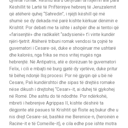
qytetar romak. Kështu ata u detyruan ta nxjerrin atë para
Këshillit të Lartë të Priftërinjve hebrenj të Jeruzalemit
që atëherë quhej “Sahredin”, i njëjti këshill që më
shumë se dy dekada më parë kishte kërkuar dënimin e
Krishtit. Por debati me ta ishte i ashpër dhe ai tentoi që
«farisenjtë» dhe radikalët “sadysienë» t’i vinte kundër
njëri-tjetrit. Atëherë tribuni romak vendosi ta çojnë te
guvernatori i Cesare-së, duke e shoqëruar me ushtarë
dhe kalorës, nga frika se mos vritej rrugës nga
hebrenjtë. Në Antipatris, atë e dorëzuan te guvernatori
Felix, i cili e mbajti në burg gjatë dy vjetëve, duke pritur
të bëhej ndonjë lloj procesi. Por në gjyqin që u bë në
Cesare, Pali kundërshtoi dhe sipas të drejtës romake
nëse dikush i drejtohej “Cesar»-it, ai duhej të gjykohej
në Romë. Dhe ashtu do të ndodhte. Por ndërkohë,
mbreti i hebrenjve Agrippas II, kishte dëshirë ta
dëgjonte atë pasues të Krishtit që fliste aq bukur dhe u
nis drejt Cesare-së, bashkë me Berenice-n, (heroinën e
Racine-it e të Corneille-it), e cila edhe pse ishte motra