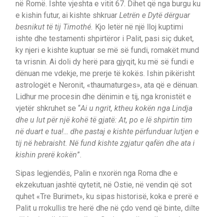
në Romë. Ishte vjeshta e vitit 67. Dihet që nga burgu ku
e kishin futur, ai kishte shkruar
Letrën e Dytë dërguar
besnikut të tij Timothé.
Kjo letër në një lloj kuptimi
ishte dhe testamenti shpirtëror i Palit, pasi siç duket,
ky njeri e kishte kuptuar se më së fundi, romakët mund
ta vrisnin. Ai doli dy herë para gjyqit, ku më së fundi e
dënuan me vdekje, me prerje të kokës. Ishin pikërisht
astrologët e Neronit, «thaumaturges», ata që e dënuan.
Lidhur me procesin dhe dënimin e tij, nga kronistët e
vjetër shkruhet se “
Ai u ngrit, ktheu kokën nga Lindja
dhe u lut për një kohë të gjatë: At, po e lë shpirtin tim
në duart e tua!… dhe pastaj e kishte përfunduar lutjen e
tij në hebraisht. Në fund kishte zgjatur qafën dhe ata i
kishin prerë kokën
”.
Sipas legjendës, Palin e nxorën nga Roma dhe e
ekzekutuan jashtë qytetit, në Ostie, në vendin që sot
quhet «Tre Burimet», ku sipas historisë, koka e prerë e
Palit u rrokullis tre herë dhe në çdo vend që binte, dilte