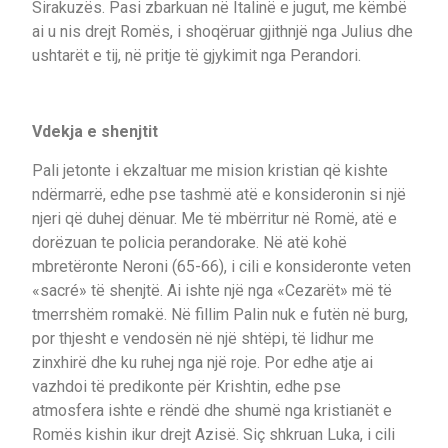
Sirakuzës. Pasi zbarkuan në Italinë e jugut, me këmbë
ai u nis drejt Romës, i shoqëruar gjithnjë nga Julius dhe
ushtarët e tij, në pritje të gjykimit nga Perandori.
Vdekja e shenjtit
Pali jetonte i ekzaltuar me mision kristian që kishte
ndërmarrë, edhe pse tashmë atë e konsideronin si një
njeri që duhej dënuar. Me të mbërritur në Romë, atë e
dorëzuan te policia perandorake. Në atë kohë
mbretëronte Neroni (65-66), i cili e konsideronte veten
«sacré» të shenjtë. Ai ishte një nga «Cezarët» më të
tmerrshëm romakë. Në fillim Palin nuk e futën në burg,
por thjesht e vendosën në një shtëpi, të lidhur me
zinxhirë dhe ku ruhej nga një roje. Por edhe atje ai
vazhdoi të predikonte për Krishtin, edhe pse
atmosfera ishte e rëndë dhe shumë nga kristianët e
Romës kishin ikur drejt Azisë. Siç shkruan Luka, i cili