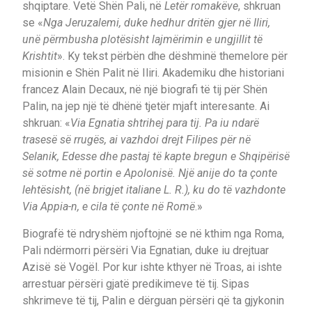
shqiptare. Vetë Shën Pali, në
Letër romakëve
, shkruan
se «
Nga Jeruzalemi, duke hedhur dritën gjer në Iliri,
unë përmbusha plotësisht lajmërimin e ungjillit të
Krishtit
». Ky tekst përbën dhe dëshminë themelore për
misionin e Shën Palit në Iliri. Akademiku dhe historiani
francez Alain Decaux, në një biografi të tij për Shën
Palin, na jep një të dhënë tjetër mjaft interesante. Ai
shkruan: «
Via Egnatia shtrihej para tij. Pa iu ndarë
trasesë së rrugës, ai vazhdoi drejt Filipes për në
Selanik, Edesse dhe pastaj të kapte bregun e Shqipërisë
së sotme në portin e Apolonisë. Një anije do ta çonte
lehtësisht, (në brigjet italiane L. R.), ku do të vazhdonte
Via Appia-n, e cila të çonte në Romë
.»
Biografë të ndryshëm njoftojnë se në kthim nga Roma,
Pali ndërmorri përsëri Via Egnatian, duke iu drejtuar
Azisë së Vogël. Por kur ishte kthyer në Troas, ai ishte
arrestuar përsëri gjatë predikimeve të tij. Sipas
shkrimeve të tij, Palin e dërguan përsëri që ta gjykonin