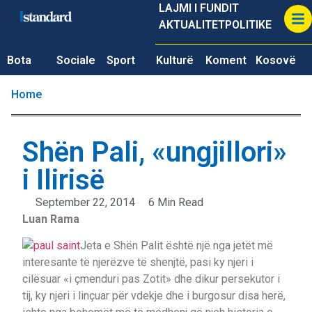
LAJMI I FUNDIT
AKTUALITET
POLITIKE
Bota
Sociale
Sport
Kulturë
Koment
Kosovë
Home
Shën Pali, «ungjillori»
i Ilirisë
September 22, 2014
6 Min Read
Luan Rama
Jeta e Shën Palit është një nga jetët më
interesante të njerëzve të shenjtë, pasi ky njeri i
cilësuar «i çmenduri pas Zotit» dhe dikur persekutor i
tij, ky njeri i linçuar për vdekje dhe i burgosur disa herë,