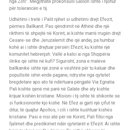
nga Zoti”. Megjithatë prokonsulli Gallion ishte i njohur
për tolerancën e tij.
Udhëtimi i tretë i Palit njihet si udhëtimi drejt Efezit,
përmes Ballkanit. Pas qëndrimit në Athinë dhe një
rikthimi të shpejtë në Korint, ai kishte marrë rrugën drejt
Cesare-se dhe Jeruzalemit dhe që andej, pa humbur
kohë ai i ishte drejtuar përsëri Efezit, ku kishte një
komunitet hebrenjsh. Vallë a kaloi ai nga Shqipëria
ilirike që ishte në kufi? Sigurisht, zona e maleve
ballkanike ishte një zonë e vështirë për tu kaluar dhe
popullsitë ishin ende pagane, ndryshe nga qytetet
bregdetare apo ato të ndërtuara përgjatë Via Egnatia.
Pali kishte qenë më parë në Galate dhe aty kishte
krijuar kishën kristiane. Misioni i tij ishte të shikonte se
si funksiononte kjo kishë. Në Efez ai gjeti një çifut të
ditur, të quajtur Apollos, i cili i ishte kushtuar kishës
kristiane. Pasi e nisi atë për në Korint, Pali filloi nga
fjalimet dhe predikimet ndër qytetarët e Efezit. Ai ishte