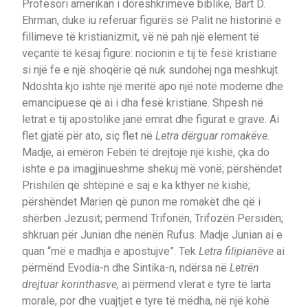
Profesori amerikan i dorëshkrimeve biblike, Bart D.
Ehrman, duke iu referuar figurës së Palit në historinë e
fillimeve të kristianizmit, vë në pah një element të
veçantë të kësaj figure: nocionin e tij të fesë kristiane
si një fe e një shoqërie që nuk sundohej nga meshkujt.
Ndoshta kjo ishte një meritë apo një notë moderne dhe
emancipuese që ai i dha fesë kristiane. Shpesh në
letrat e tij apostolike janë emrat dhe figurat e grave. Ai
flet gjatë për ato, siç flet në
Letra dërguar romakëve
.
Madje, ai emëron Febën të drejtojë një kishë, çka do
ishte e pa imagjinueshme shekuj më vonë; përshëndet
Prishilën që shtëpinë e saj e ka kthyer në kishë;
përshëndet Marien që punon me romakët dhe që i
shërben Jezusit; përmend Trifonën, Trifozën Persidën;
shkruan për Junian dhe nënën Rufus. Madje Junian ai e
quan “më e madhja e apostujve”. Tek
Letra filipianëve
ai
përmënd Evodia-n dhe Sintika-n, ndërsa në
Letrën
drejtuar korinthasve,
ai përmend vlerat e tyre të larta
morale, por dhe vuajtjet e tyre të mëdha, në një kohë