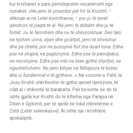
kur kristianët e parë përndiqeshin veçanërisht nga
romakët. «
Ne jemi të çmendur për hir të Krishtit
, –
shkruan ai në
Letër korinthasve
, –
por ju të tjerët
qëndroni të paqtë te ai. Ne jemi të dobëtit dhe ju të
fortët. Ju të famshëm dhe ne të shkurorëzuar. Deri tani
ne njohim urinë, etjen dhe goditjet, jemi të xhveshur
dhe pa strehë, por ne punojmë fort me duart tona. Edhe
pse na shajnë, ne pagëzojmë. Edhe pse të përndjekur,
ne rezistojmë. Edhe pse mbi ne bien gjithë shpifjet, ne
ngushëllohemi. Ne jemi kthyer në fëlliqësira të botës
dhe si fundërrinat e të gjithëve…
» Në vizionin e Palit, te
Jezu Krishti shkriheshin të gjitha qeniet njerëzore, të
cilat ai i shikonte të barabarta. Pali besonte se do të
ishte gjallë kur Krishti do të kthehej nga Parajsa në
Ditën e Gjykimit, për të sjellë në tokë mbretërinë e
Zotit (
Letër selenikasve
). Ai ishte një i krishterë
apokaliptik.