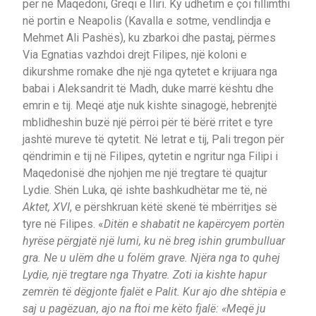
për në Maqedoni, Greqi e Iliri. Ky udhëtim e çoi fillimthi
në portin e Neapolis (Kavalla e sotme, vendlindja e
Mehmet Ali Pashës), ku zbarkoi dhe pastaj, përmes
Via Egnatias vazhdoi drejt Filipes, një koloni e
dikurshme romake dhe një nga qytetet e krijuara nga
babai i Aleksandrit të Madh, duke marrë kështu dhe
emrin e tij. Meqë atje nuk kishte sinagogë, hebrenjtë
mblidheshin buzë një përroi për të bërë rritet e tyre
jashtë mureve të qytetit. Në letrat e tij, Pali tregon për
qëndrimin e tij në Filipes, qytetin e ngritur nga Filipi i
Maqedonisë dhe njohjen me një tregtare të quajtur
Lydie. Shën Luka, që ishte bashkudhëtar me të, në
Aktet, XVI
, e përshkruan këtë skenë të mbërritjes së
tyre në Filipes. «
Ditën e shabatit ne kapërcyem portën
hyrëse përgjatë një lumi, ku në breg ishin grumbulluar
gra. Ne u ulëm dhe u folëm grave. Njëra nga to quhej
Lydie, një tregtare nga Thyatre. Zoti ia kishte hapur
zemrën të dëgjonte fjalët e Palit. Kur ajo dhe shtëpia e
saj u pagëzuan, ajo na ftoi me këto fjalë: «Meqë ju