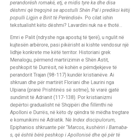
perandorësh romakë, etj, e midis tyre ka dhe disa
dëshmi që tregojnë se apostulli Shën Pal i predikoi këtij
populli Ligjin e Birit të Perëndisë
». Po cilat ishin
tekstualisht këto dëshmi? Lavardini nuk na e thotë…
Emri e Palit (ndryshe nga apostuj të tjerë), u ngulit në
kujtesën arbërore, pasi pikërisht ai kishte vendosur një
lidhje konkrete me këtë territor. Historiani grek
Menalogu, përmend martirizimin e Shën Astit,
peshkopit të Durrësit, në kohën e përndjekjeve të
perandorit Trajan (98-117) kundër kristianëve. Ai
shkruan dhe për martirët Floriani dhe Laurini nga
Ulpiana (pranë Prishtinës së sotme), të vrarë gjatë
sundimit të Adrianit (117-138). Por kristianizmi
depërtoi gradualisht në Shqipëri dhe fillimthi në
Apolloni e Durrës, në këto dy qëndra të mëdha tregtare
e komunikimi në Adriatik. Në
Index discipulorum,
Epiphanios shkruante për “
Marcos, kushëriri i Barnaba-
s, që është bërë peshkop i Apollonisë dhe që për të