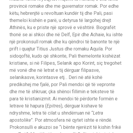
provincë romake dhe me guvernator romak. Por edhe
këtu, hebrenjtë u revoltuan kundër tij dhe Pali, pasi
themeloi kishën e parë, u detyrua të largohej drejt
Athinës, ku e priste një sprovë e vështirë. Biografët
thonë se ai shkoi dhe në Delf, Epir dhe Achaie, ku ishte
një prokonsull romak dhe ku qëndroi të banonte te një
prift i quajtur Titius Justus dhe romaku Aquila. Por
sidoqoftë, kudo që shkonte, Pali themelonte kishëzat
kristiane, si në Filipes, Selanik apo Korint, siç tregohet
më vonë dhe në letrat e tij dërguar filipasve,
selanikasve, korintasve etj… Deri në atë kohë
predikohej me fjalë, por Pali mendoi që të vepronte
dhe me të shkruar, çka shënoi fillimin e teksteve të
para të kristianizmit. Ai mendoi të përdorte formën e
letrave të hapura (
Epitres
), dërguar kishave të
ndryshme, letra të cilat u shndërruan në “
Letra
apostolike
”. Por atmosfera në qytet ishte e rëndë.
Prokonsulli e akuzoi se “i bënte njerëzit të kishin frikë