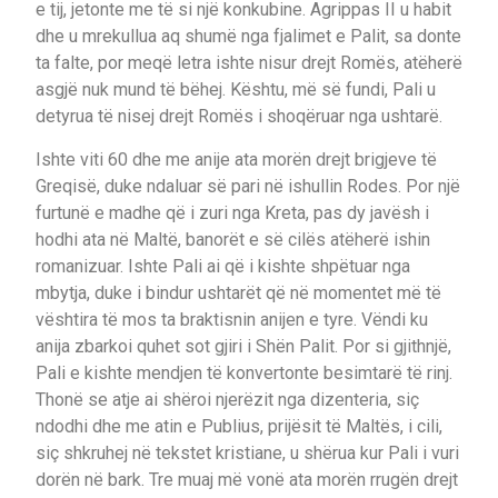
e tij, jetonte me të si një konkubine. Agrippas II u habit
dhe u mrekullua aq shumë nga fjalimet e Palit, sa donte
ta falte, por meqë letra ishte nisur drejt Romës, atëherë
asgjë nuk mund të bëhej. Kështu, më së fundi, Pali u
detyrua të nisej drejt Romës i shoqëruar nga ushtarë.
Ishte viti 60 dhe me anije ata morën drejt brigjeve të
Greqisë, duke ndaluar së pari në ishullin Rodes. Por një
furtunë e madhe që i zuri nga Kreta, pas dy javësh i
hodhi ata në Maltë, banorët e së cilës atëherë ishin
romanizuar. Ishte Pali ai që i kishte shpëtuar nga
mbytja, duke i bindur ushtarët që në momentet më të
vështira të mos ta braktisnin anijen e tyre. Vëndi ku
anija zbarkoi quhet sot gjiri i Shën Palit. Por si gjithnjë,
Pali e kishte mendjen të konvertonte besimtarë të rinj.
Thonë se atje ai shëroi njerëzit nga dizenteria, siç
ndodhi dhe me atin e Publius, prijësit të Maltës, i cili,
siç shkruhej në tekstet kristiane, u shërua kur Pali i vuri
dorën në bark. Tre muaj më vonë ata morën rrugën drejt