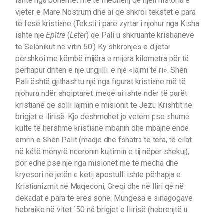
ishte nga bohemët më të mëdhenj që njeh historia e
vjetër e Mare Nostrum dhe ai që shkroi tekstet e para
të fesë kristiane (Teksti i parë zyrtar i njohur nga Kisha
ishte një
Epître
(
Letër
) që Pali u shkruante kristianëve
të Selanikut në vitin 50.) Ky shkronjës e dijetar
përshkoi me këmbë mijëra e mijëra kilometra për të
përhapur dritën e një ungjilli, e një «lajmi të ri». Shën
Pali është gjithashtu një nga figurat kristiane më të
njohura ndër shqiptarët, meqë ai ishte ndër të parët
kristianë që solli lajmin e misionit të Jezu Krishtit në
brigjet e Ilirisë. Kjo dëshmohet jo vetëm pse shumë
kulte të hershme kristiane mbanin dhe mbajnë ende
emrin e Shën Palit (madje dhe fshatra të tëra, të cilat
në këtë mënyrë nderonin kujtimin e tij nëpër shekuj),
por edhe pse një nga misionet më të mëdha dhe
kryesori në jetën e këtij apostulli ishte përhapja e
Kristianizmit në Maqedoni, Greqi dhe në Iliri që në
dekadat e para të erës sonë. Mungesa e sinagogave
hebraike në vitet `50 në brigjet e Ilirisë (hebrenjtë u