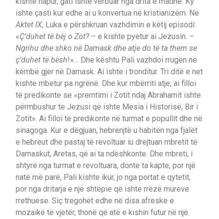
kishte hapur, gati ishte verbuar nga drita e madhe. Ky
ishte çasti kur edhe ai u konvertua në kristianizëm. Në
Aktet IX
, Luka e përshkruan vazhdimin e këtij episodi:
«
Ç’duhet të bëj o Zot?
– e kishte pyetur ai Jezusin.
–
Ngrihu dhe shko në Damask dhe atje do të ta them se
ç’duhet të bësh
!»… Dhe kështu Pali vazhdoi rrugën në
këmbë gjer në Damask. Ai ishte i tronditur. Tri ditë e net
kishte mbetur pa ngrënë. Dhe kur mbërriti atje, ai filloi
të predikonte se «premtimi i Zotit ndaj Abrahamit ishte
përmbushur te Jezusi që ishte Mesia i Historisë, Bir i
Zotit». Ai filloi të predikonte në turmat e popullit dhe në
sinagoga. Kur e dëgjuan, hebrenjtë u habitën nga fjalët
e hebreut dhe pastaj të revoltuar iu drejtuan mbretit të
Damaskut, Aretas, që ai ta ndëshkonte. Dhe mbreti, i
shtyrë nga turmat e revoltuara, donte ta kapte, por një
natë më parë, Pali kishte ikur, jo nga portat e qytetit,
por nga dritarja e një shtëpie që ishte rrëzë mureve
rrethuese. Siç tregohet edhe në disa afreske e
mozaikë të vjetër, thonë që atë e kishin futur në një