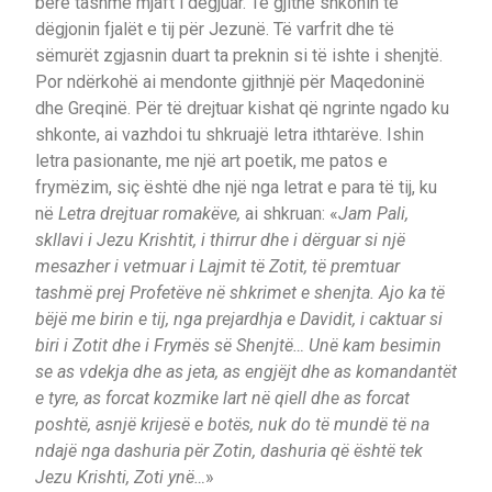
bërë tashmë mjaft i dëgjuar. Të gjithë shkonin të
dëgjonin fjalët e tij për Jezunë. Të varfrit dhe të
sëmurët zgjasnin duart ta preknin si të ishte i shenjtë.
Por ndërkohë ai mendonte gjithnjë për Maqedoninë
dhe Greqinë. Për të drejtuar kishat që ngrinte ngado ku
shkonte, ai vazhdoi tu shkruajë letra ithtarëve. Ishin
letra pasionante, me një art poetik, me patos e
frymëzim, siç është dhe një nga letrat e para të tij, ku
në
Letra drejtuar romakëve,
ai shkruan: «
Jam Pali,
skllavi i Jezu Krishtit, i thirrur dhe i dërguar si një
mesazher i vetmuar i Lajmit të Zotit, të premtuar
tashmë prej Profetëve në shkrimet e shenjta. Ajo ka të
bëjë me birin e tij, nga prejardhja e Davidit, i caktuar si
biri i Zotit dhe i Frymës së Shenjtë… Unë kam besimin
se as vdekja dhe as jeta, as engjëjt dhe as komandantët
e tyre, as forcat kozmike lart në qiell dhe as forcat
poshtë, asnjë krijesë e botës, nuk do të mundë të na
ndajë nga dashuria për Zotin, dashuria që është tek
Jezu Krishti, Zoti ynë…
»