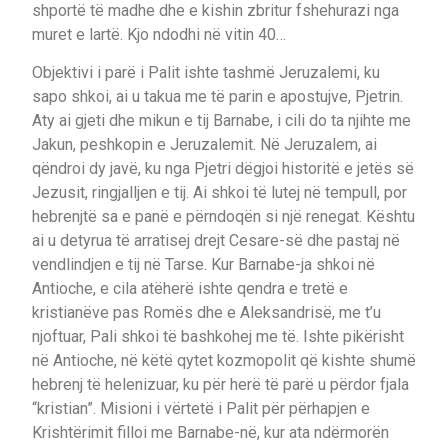
shportë të madhe dhe e kishin zbritur fshehurazi nga
muret e lartë. Kjo ndodhi në vitin 40…
Objektivi i parë i Palit ishte tashmë Jeruzalemi, ku
sapo shkoi, ai u takua me të parin e apostujve, Pjetrin.
Aty ai gjeti dhe mikun e tij Barnabe, i cili do ta njihte me
Jakun, peshkopin e Jeruzalemit. Në Jeruzalem, ai
qëndroi dy javë, ku nga Pjetri dëgjoi historitë e jetës së
Jezusit, ringjalljen e tij. Ai shkoi të lutej në tempull, por
hebrenjtë sa e panë e përndoqën si një renegat. Kështu
ai u detyrua të arratisej drejt Cesare-së dhe pastaj në
vendlindjen e tij në Tarse. Kur Barnabe-ja shkoi në
Antioche, e cila atëherë ishte qendra e tretë e
kristianëve pas Romës dhe e Aleksandrisë, me t’u
njoftuar, Pali shkoi të bashkohej me të. Ishte pikërisht
në Antioche, në këtë qytet kozmopolit që kishte shumë
hebrenj të helenizuar, ku për herë të parë u përdor fjala
“kristian”. Misioni i vërtetë i Palit për përhapjen e
Krishtërimit filloi me Barnabe-në, kur ata ndërmorën