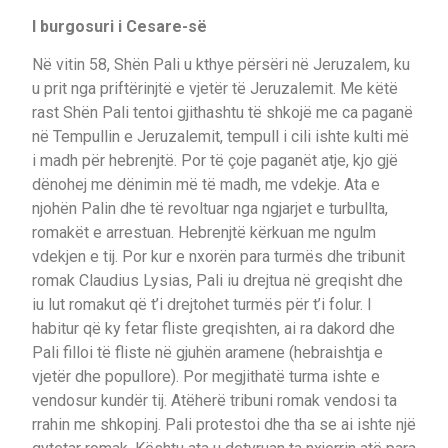
I burgosuri i Cesare-së
Në vitin 58, Shën Pali u kthye përsëri në Jeruzalem, ku
u prit nga priftërinjtë e vjetër të Jeruzalemit. Me këtë
rast Shën Pali tentoi gjithashtu të shkojë me ca paganë
në Tempullin e Jeruzalemit, tempull i cili ishte kulti më
i madh për hebrenjtë. Por të çoje paganët atje, kjo gjë
dënohej me dënimin më të madh, me vdekje. Ata e
njohën Palin dhe të revoltuar nga ngjarjet e turbullta,
romakët e arrestuan. Hebrenjtë kërkuan me ngulm
vdekjen e tij. Por kur e nxorën para turmës dhe tribunit
romak Claudius Lysias, Pali iu drejtua në greqisht dhe
iu lut romakut që t’i drejtohet turmës për t’i folur. I
habitur që ky fetar fliste greqishten, ai ra dakord dhe
Pali filloi të fliste në gjuhën aramene (hebraishtja e
vjetër dhe popullore). Por megjithatë turma ishte e
vendosur kundër tij. Atëherë tribuni romak vendosi ta
rrahin me shkopinj. Pali protestoi dhe tha se ai ishte një