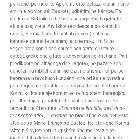
periudhë, për nder të Apolonit, disa qyteza kishin marrë
emrin e Apolonisë. Pas këtij udhëtimi në këmbë, Pali
ndaloi në Selanik, ku kishte sinagoga dhe ku jetonte
elita e asaj zone. Aty ishte rezidenca e prokonsullit
romak, Beroia. Gjatë tre «shabateve» (e shtuna
hebraike që është pushim), ai dhe miku i tij, Silas,
veçse predikonin dhe shumë nga gratë e larta të
qytetit, greke dhe çifute u konvertuan në kristiane. Pali
predikonte në sinagoga dhe «agora», në pazare apo
qendrën ku mblidheshin njerëzit në shesh. Por përsëri
hebrenjtë u revoltuan kundër tij dhe prijësit e qytetit e
përndoqën atë. Kështu, ai u detyrua të largohet për në
Korint, ku kishte një komunitet të fuqishëm hebrenjsh,
por dhe mijëra prostituta, të cilat mblidheshin rreth
tempullit të Afërditës. «
Tashmë në Iliri flitej se Pali do
të shkonte atje
», – shkruan në biografinë e saj për Palin
studiuesja Marie-Françoise Baslez. Në atë kohë Korinti
ishte një qytet-port i fuqishëm dhe me lëvizje të
madhe. Ishte kryeqytet i rajonit të Achaie, e cila ishte