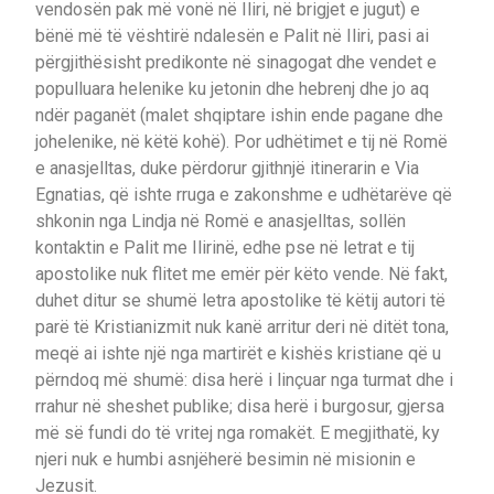
vendosën pak më vonë në Iliri, në brigjet e jugut) e
bënë më të vështirë ndalesën e Palit në Iliri, pasi ai
përgjithësisht predikonte në sinagogat dhe vendet e
populluara helenike ku jetonin dhe hebrenj dhe jo aq
ndër paganët (malet shqiptare ishin ende pagane dhe
johelenike, në këtë kohë). Por udhëtimet e tij në Romë
e anasjelltas, duke përdorur gjithnjë itinerarin e Via
Egnatias, që ishte rruga e zakonshme e udhëtarëve që
shkonin nga Lindja në Romë e anasjelltas, sollën
kontaktin e Palit me Ilirinë, edhe pse në letrat e tij
apostolike nuk flitet me emër për këto vende. Në fakt,
duhet ditur se shumë letra apostolike të këtij autori të
parë të Kristianizmit nuk kanë arritur deri në ditët tona,
meqë ai ishte një nga martirët e kishës kristiane që u
përndoq më shumë: disa herë i linçuar nga turmat dhe i
rrahur në sheshet publike; disa herë i burgosur, gjersa
më së fundi do të vritej nga romakët. E megjithatë, ky
njeri nuk e humbi asnjëherë besimin në misionin e
Jezusit.