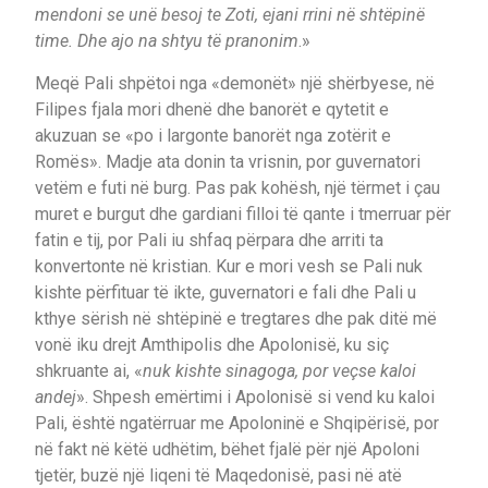
mendoni se unë besoj te Zoti, ejani rrini në shtëpinë
time. Dhe ajo na shtyu të pranonim
.»
Meqë Pali shpëtoi nga «demonët» një shërbyese, në
Filipes fjala mori dhenë dhe banorët e qytetit e
akuzuan se «po i largonte banorët nga zotërit e
Romës». Madje ata donin ta vrisnin, por guvernatori
vetëm e futi në burg. Pas pak kohësh, një tërmet i çau
muret e burgut dhe gardiani filloi të qante i tmerruar për
fatin e tij, por Pali iu shfaq përpara dhe arriti ta
konvertonte në kristian. Kur e mori vesh se Pali nuk
kishte përfituar të ikte, guvernatori e fali dhe Pali u
kthye sërish në shtëpinë e tregtares dhe pak ditë më
vonë iku drejt Amthipolis dhe Apolonisë, ku siç
shkruante ai, «
nuk kishte sinagoga, por veçse kaloi
andej
». Shpesh emërtimi i Apolonisë si vend ku kaloi
Pali, është ngatërruar me Apoloninë e Shqipërisë, por
në fakt në këtë udhëtim, bëhet fjalë për një Apoloni
tjetër, buzë një liqeni të Maqedonisë, pasi në atë