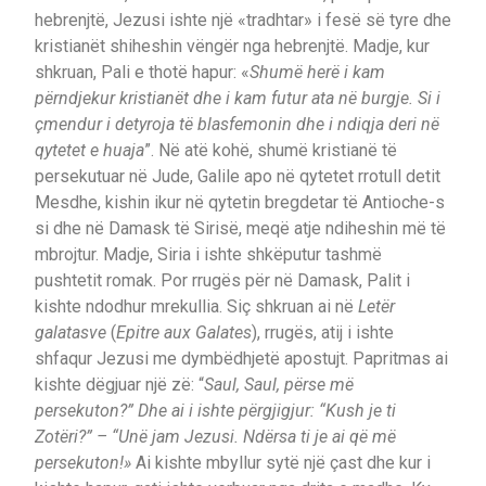
hebrenjtë, Jezusi ishte një «tradhtar» i fesë së tyre dhe
kristianët shiheshin vëngër nga hebrenjtë. Madje, kur
shkruan, Pali e thotë hapur: «
Shumë herë i kam
përndjekur kristianët dhe i kam futur ata në burgje. Si i
çmendur i detyroja të blasfemonin dhe i ndiqja deri në
qytetet e huaja
”. Në atë kohë, shumë kristianë të
persekutuar në Jude, Galile apo në qytetet rrotull detit
Mesdhe, kishin ikur në qytetin bregdetar të Antioche-s
si dhe në Damask të Sirisë, meqë atje ndiheshin më të
mbrojtur. Madje, Siria i ishte shkëputur tashmë
pushtetit romak. Por rrugës për në Damask, Palit i
kishte ndodhur mrekullia. Siç shkruan ai në
Letër
galatasve
(
Epitre aux Galates
), rrugës, atij i ishte
shfaqur Jezusi me dymbëdhjetë apostujt. Papritmas ai
kishte dëgjuar një zë: “
Saul, Saul, përse më
persekuton?” Dhe ai i ishte përgjigjur: “Kush je ti
Zotëri?” – “Unë jam Jezusi. Ndërsa ti je ai që më
persekuton!»
Ai kishte mbyllur sytë një çast dhe kur i