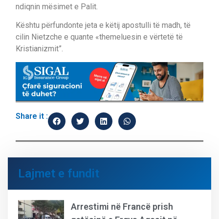
ndiqnin mësimet e Palit.
Kështu përfundonte jeta e këtij apostulli të madh, të
cilin Nietzche e quante «themeluesin e vërtetë të
Kristianizmit”.
Share it :
Lajmet e fundit
Arrestimi në Francë prish