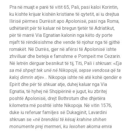
Pra në muajt e parë të vitit 65, Pali, pasi kaloi Korintin,
ku kishte krijuar kishën kristiane të qytetit, ai iu drejtua
Ilirisë përmes Durrësit apo Apolonisë, pasi nga Roma,
udhëtarët për të kaluar në bregun tjetër të Adriatikut,
për të marrë Via Egnatian kalonin nga këto dy porte
mjaft të rëndësishme dhe vende të njohur nga të gjithë
romakët. Në Durrës, gjer në afërsi të Apolonisë ishte
zhvilluar dhe beteja e famshme e Pompeit me Cezarin.
Në letrën dërguar besnikut të tij, Titi, Pali i shkruan: «
Eja
sa më shpejt tek unë në Nikopojë, sepse vendosa që ta
kaloj dimrin atje
»… Nikopoja ishte në atë kohë qendër e
Epirit dhe për të shkuar atje, duhej kaluar nga Via
Egnatia, të hyhej në Shqipërinë e jugut, ku zbritej
poshtë Apolonisë, drejt Bothrotum dhe dhjetëra
kilometra më poshtë ishte Nikopoja. Në vitin 1576,
duke iu referuar familjes së Dukagjinit, Lavardini
shkruan se «
në brendësi të kësaj krahine shihen
monumente prej mermeri, ku lexohen akoma emra