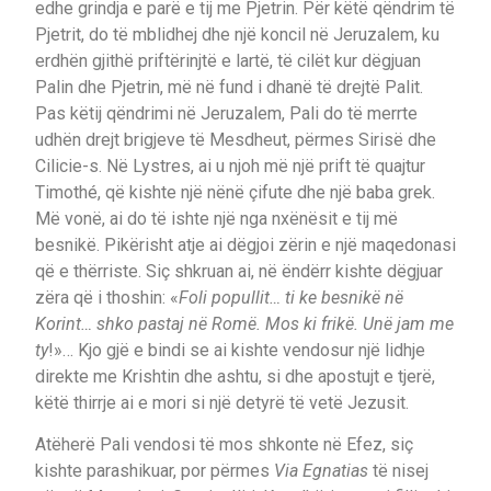
edhe grindja e parë e tij me Pjetrin. Për këtë qëndrim të
Pjetrit, do të mblidhej dhe një koncil në Jeruzalem, ku
erdhën gjithë priftërinjtë e lartë, të cilët kur dëgjuan
Palin dhe Pjetrin, më në fund i dhanë të drejtë Palit.
Pas këtij qëndrimi në Jeruzalem, Pali do të merrte
udhën drejt brigjeve të Mesdheut, përmes Sirisë dhe
Cilicie-s. Në Lystres, ai u njoh më një prift të quajtur
Timothé, që kishte një nënë çifute dhe një baba grek.
Më vonë, ai do të ishte një nga nxënësit e tij më
besnikë. Pikërisht atje ai dëgjoi zërin e një maqedonasi
që e thërriste. Siç shkruan ai, në ëndërr kishte dëgjuar
zëra që i thoshin: «
Foli popullit… ti ke besnikë në
Korint… shko pastaj në Romë. Mos ki frikë. Unë jam me
ty
!»… Kjo gjë e bindi se ai kishte vendosur një lidhje
direkte me Krishtin dhe ashtu, si dhe apostujt e tjerë,
këtë thirrje ai e mori si një detyrë të vetë Jezusit.
Atëherë Pali vendosi të mos shkonte në Efez, siç
kishte parashikuar, por përmes
Via Egnatias
të nisej