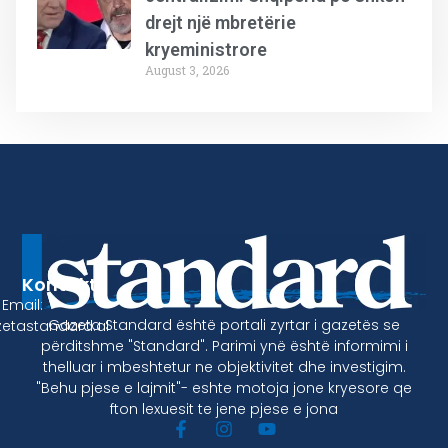
drejt një mbretërie
kryeministrore
August 3, 2026
Kontakt
Email:
Gazeta Standard është portali zyrtar i gazetës se
etastandard.al
përditshme "Standard". Parimi ynë është informimi i
thelluar i mbeshtetur ne objektivitet dhe investigim.
"Behu pjese e lajmit"- eshte motoja jone kryesore qe
fton lexuesit te jene pjese e jona