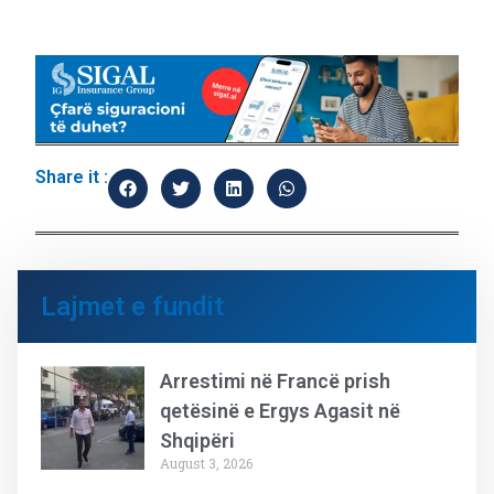
Share it :
Lajmet e fundit
Arrestimi në Francë prish
qetësinë e Ergys Agasit në
Shqipëri
August 3, 2026