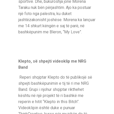
sportive. Dhe, bukuroshja jonë Morena
Taraku nuk bën përjashtim. Ajo ka postuar
një foto nga palestra, ku duket
jashtëzakonisht joshëse. Morena ka lançuar
me 14 shkurt këngën e saj të parë, në
bashkëpunim me Bleron, “My Love”.
Klepto, së shpejti videoklip me NRG
Band
Reperi shqiptar Klepto do të publikojë së
shpejti bashkëpunimin e tij të ri me NRG
Band. Grupi i njohur shqiptar rikthehet
kështu në një projekt të ri bashkë me
reperin e hitit “Klepto in this Bitch”.
Videoklipin është duke e punuar
ThinkCreative, kurse për muzikën do të