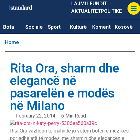
LAJMI I FUNDIT
AKTUALITET
POLITIKE
Bota
Sociale
Sport
Kulturë
Koment
Kosovë
Home
Rita Ora, sharm dhe
elegancë në
pasarelën e modës
në Milano
February 22, 2014
6 Min Read
Rita Ora vazhdon të mahnitë jo vetëm botën e muzikës,
por edhe atë të modës, me sharmin dhe elegancën e