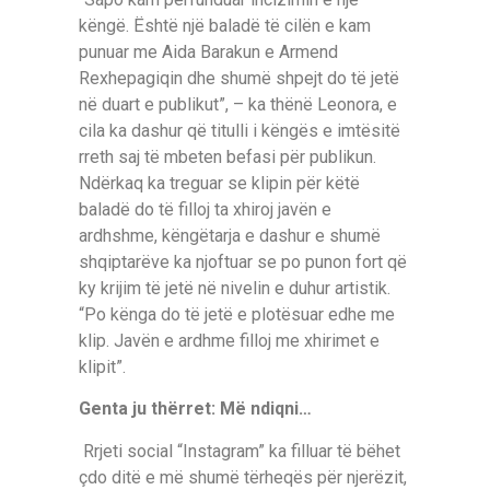
këngë. Është një baladë të cilën e kam
punuar me Aida Barakun e Armend
Rexhepagiqin dhe shumë shpejt do të jetë
në duart e publikut”, – ka thënë Leonora, e
cila ka dashur që titulli i këngës e imtësitë
rreth saj të mbeten befasi për publikun.
Ndërkaq ka treguar se klipin për këtë
baladë do të filloj ta xhiroj javën e
ardhshme, këngëtarja e dashur e shumë
shqiptarëve ka njoftuar se po punon fort që
ky krijim të jetë në nivelin e duhur artistik.
“Po kënga do të jetë e plotësuar edhe me
klip. Javën e ardhme filloj me xhirimet e
klipit”.
Genta ju thërret: Më ndiqni…
Rrjeti social “Instagram” ka filluar të bëhet
çdo ditë e më shumë tërheqës për njerëzit,