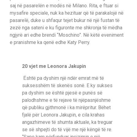
saj në pasarelën e modës në Milano. Rita, e ftuar si
mysafire speciale, nuk ka hezituar që të parakalojë në
pasarelë, duke u shfaqur tejet bukur në një fustan të
zezë nga sateni e ku figuronte me shkronja të mëdha
ngjyrë ari edhe brendi “Moschino”. Në këtë eveniment
e pranishme ka qenë edhe Katy Perry.
20 vjet me Leonora Jakupin
Është pa dyshim një ndër emrat më të
suksesshëm të skenës sonë. E ky sukses
pa dyshim se është pjesë e punës së
palodhshme e të rejave të njëpasnjëshme
që publiku gjithmonë i ka mirëpritur. Bëhet
fjalë për Leonora Jakupin, e cila krahas
angazhimeve të shumta aktuale, ka treguar
se së shpejti do të vijë me një këngë të re.
“Sapo kam përfunduar incizimin e një