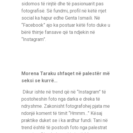
sidomos të rinjtë dhe të pasionuarit pas
fotografisë. Së fundmi, profil në këtë rrjet
social ka hapur edhe Genta Ismaili. Në
“Facebook” ajo ka postuar këtë foto duke u
bërë thirrje fansave që ta ndjekin në
“Instagram”.
Morena Taraku shfaqet në palestër më
seksi se kurrë…
Dikur ishte në trend që në “Instagram” të
postoheshin foto nga darka e dreka të
ndryshme. Zakonisht fotografohej pjata me
ndonjë koment të timit “Hmmm…” Kësaj
praktike duket se i ka ardhur fundi. Tani në
trend është të postosh foto nga palestrat