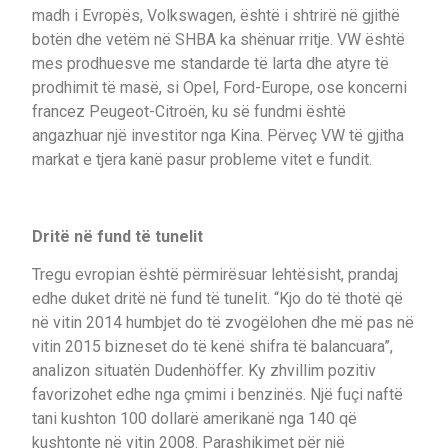
madh i Evropës, Volkswagen, është i shtrirë në gjithë
botën dhe vetëm në SHBA ka shënuar rritje. VW është
mes prodhuesve me standarde të larta dhe atyre të
prodhimit të masë, si Opel, Ford-Europe, ose koncerni
francez Peugeot-Citroën, ku së fundmi është
angazhuar një investitor nga Kina. Përveç VW të gjitha
markat e tjera kanë pasur probleme vitet e fundit.
Dritë në fund të tunelit
Tregu evropian është përmirësuar lehtësisht, prandaj
edhe duket dritë në fund të tunelit. “Kjo do të thotë që
në vitin 2014 humbjet do të zvogëlohen dhe më pas në
vitin 2015 bizneset do të kenë shifra të balancuara”,
analizon situatën Dudenhöffer. Ky zhvillim pozitiv
favorizohet edhe nga çmimi i benzinës. Një fuçi naftë
tani kushton 100 dollarë amerikanë nga 140 që
kushtonte në vitin 2008. Parashikimet për një