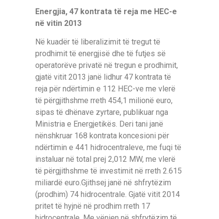
Energjia, 47 kontrata të reja me HEC-e
në vitin 2013
Në kuadër të liberalizimit të tregut të
prodhimit të energjisë dhe të futjes së
operatorëve privatë në tregun e prodhimit,
gjatë vitit 2013 janë lidhur 47 kontrata të
reja për ndërtimin e 112 HEC-ve me vlerë
të përgjithshme rreth 454,1 milionë euro,
sipas të dhënave zyrtare, publikuar nga
Ministria e Energjetikës. Deri tani janë
nënshkruar 168 kontrata koncesioni për
ndërtimin e 441 hidrocentraleve, me fuqi të
instaluar në total prej 2,012 MW, me vlerë
të përgjithshme të investimit në rreth 2.615
miliardë euro.Gjithsej janë në shfrytëzim
(prodhim) 74 hidrocentrale. Gjatë vitit 2014
pritet të hyjnë në prodhim rreth 17
hidrocentrale. Me vënien në shfrytëzim të