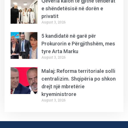
Qeveria kalon të gjithë tenderat
e shëndetësisë në dorën e
privatit
August 3, 2026
5 kandidatë në garë për
Prokurorin e Përgjithshëm, mes
tyre Arta Marku
August 3, 2026
Malaj: Reforma territoriale solli
centralizim. Shqipëria po shkon
drejt një mbretërie
kryeministrore
August 3, 2026