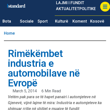
LAJMI I FUNDIT
AKTUALITET
POLITIKE
Bota
Sociale
Sport
Kulturë
Koment
Kosovë
Home
Rimëkëmbet
industria e
automobilave në
Evropë
March 5, 2014
6 Min Read
Vetëm pak para se të hapet panairi i automjeteve në
Gjenevë, vijnë lajme të mira: Industria e automjeteve ka
shënuar rritje në shitjet e muajve të fundit