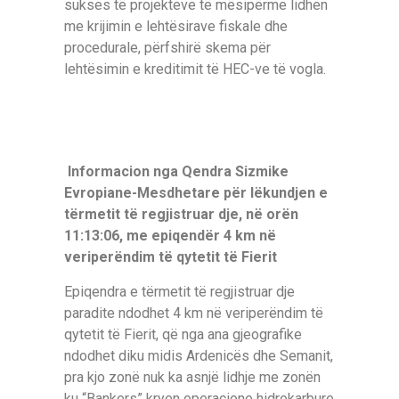
sukses të projekteve të mësipërme lidhen
me krijimin e lehtësirave fiskale dhe
procedurale, përfshirë skema për
lehtësimin e kreditimit të HEC-ve të vogla.
Informacion nga Qendra Sizmike
Evropiane-Mesdhetare për lëkundjen e
tërmetit të regjistruar dje, në orën
11:13:06, me epiqendër 4 km në
veriperëndim të qytetit të Fierit
Epiqendra e tërmetit të regjistruar dje
paradite ndodhet 4 km në veriperëndim të
qytetit të Fierit, që nga ana gjeografike
ndodhet diku midis Ardenicës dhe Semanit,
pra kjo zonë nuk ka asnjë lidhje me zonën
ku “Bankers” kryen operacione hidrokarbure