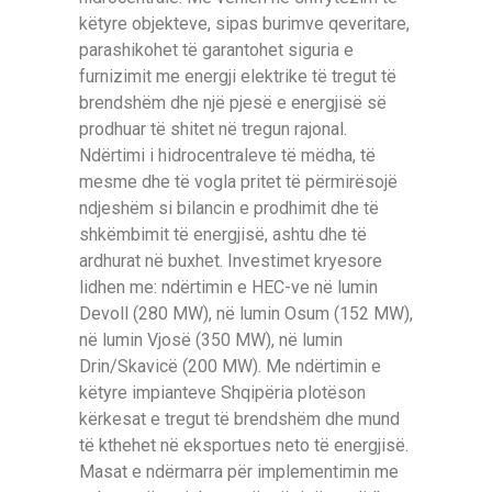
këtyre objekteve, sipas burimve qeveritare,
parashikohet të garantohet siguria e
furnizimit me energji elektrike të tregut të
brendshëm dhe një pjesë e energjisë së
prodhuar të shitet në tregun rajonal.
Ndërtimi i hidrocentraleve të mëdha, të
mesme dhe të vogla pritet të përmirësojë
ndjeshëm si bilancin e prodhimit dhe të
shkëmbimit të energjisë, ashtu dhe të
ardhurat në buxhet. Investimet kryesore
lidhen me: ndërtimin e HEC-ve në lumin
Devoll (280 MW), në lumin Osum (152 MW),
në lumin Vjosë (350 MW), në lumin
Drin/Skavicë (200 MW). Me ndërtimin e
këtyre impianteve Shqipëria plotëson
kërkesat e tregut të brendshëm dhe mund
të kthehet në eksportues neto të energjisë.
Masat e ndërmarra për implementimin me