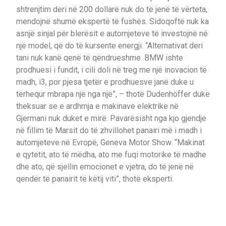
shtrenjtim deri në 200 dollarë nuk do të jenë të vërteta,
mendojnë shumë ekspertë të fushës. Sidoqoftë nuk ka
asnjë sinjal për blerësit e automjeteve të investojnë në
një model, që do të kursente energji. “Alternativat deri
tani nuk kanë qenë të qëndrueshme. BMW ishte
prodhuesi i fundit, i cili doli në treg me një inovacion të
madh, i3, por pjesa tjetër e prodhuesve janë duke u
tërhequr mbrapa një nga një”, – thotë Dudenhöffer duke
theksuar se e ardhmja e makinave elektrike në
Gjermani nuk duket e mirë. Pavarësisht nga kjo gjendje
në fillim të Marsit do të zhvillohet panairi më i madh i
automjeteve në Evropë, Geneva Motor Show. “Makinat
e qytetit, ato të mëdha, ato me fuqi motorike të madhe
dhe ato, që sjellin emocionet e vjetra, do të jenë në
qendër të panairit të këtij viti”, thotë eksperti.