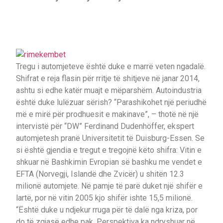
Tregu i automjeteve është duke e marrë veten ngadalë.
Shifrat e reja flasin për rritje të shitjeve në janar 2014,
ashtu si edhe katër muajt e mëparshëm. Autoindustria
është duke lulëzuar sërish? “Parashikohet një periudhë
më e mirë për prodhuesit e makinave”, – thotë në një
intervistë për “DW” Ferdinand Dudenhöffer, ekspert
automjetesh pranë Universitetit të Duisburg-Essen. Se
si është gjendia e tregut e tregojnë këto shifra: Vitin e
shkuar në Bashkimin Evropian së bashku me vendet e
EFTA (Norvegji, Islandë dhe Zvicër) u shitën 12.3
milionë automjete. Në pamje të parë duket një shifër e
lartë, por në vitin 2005 kjo shifër ishte 15,5 milionë.
“Është duke u ndjekur rruga për të dalë nga kriza, por
do të zgjasë edhe pak. Perspektiva ka ndryshuar në