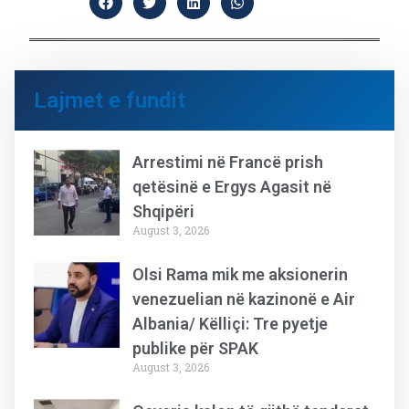
Lajmet e fundit
Arrestimi në Francë prish
qetësinë e Ergys Agasit në
Shqipëri
August 3, 2026
Olsi Rama mik me aksionerin
venezuelian në kazinonë e Air
Albania/ Këlliçi: Tre pyetje
publike për SPAK
August 3, 2026