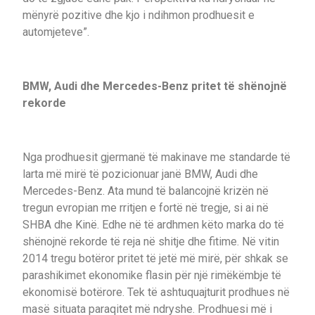
mënyrë pozitive dhe kjo i ndihmon prodhuesit e
automjeteve”.
BMW, Audi dhe Mercedes-Benz pritet të shënojnë
rekorde
Nga prodhuesit gjermanë të makinave me standarde të
larta më mirë të pozicionuar janë BMW, Audi dhe
Mercedes-Benz. Ata mund të balancojnë krizën në
tregun evropian me rritjen e fortë në tregje, si ai në
SHBA dhe Kinë. Edhe në të ardhmen këto marka do të
shënojnë rekorde të reja në shitje dhe fitime. Në vitin
2014 tregu botëror pritet të jetë më mirë, për shkak se
parashikimet ekonomike flasin për një rimëkëmbje të
ekonomisë botërore. Tek të ashtuquajturit prodhues në
masë situata paraqitet më ndryshe. Prodhuesi më i