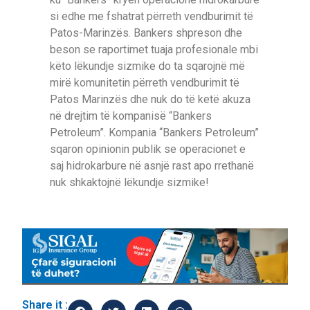
si edhe me fshatrat përreth vendburimit të
Patos-Marinzës. Bankers shpreson dhe
beson se raportimet tuaja profesionale mbi
këto lëkundje sizmike do ta sqarojnë më
mirë komunitetin përreth vendburimit të
Patos Marinzës dhe nuk do të ketë akuza
në drejtim të kompanisë “Bankers
Petroleum”. Kompania “Bankers Petroleum”
sqaron opinionin publik se operacionet e
saj hidrokarbure në asnjë rast apo rrethanë
nuk shkaktojnë lëkundje sizmike!
Share it :