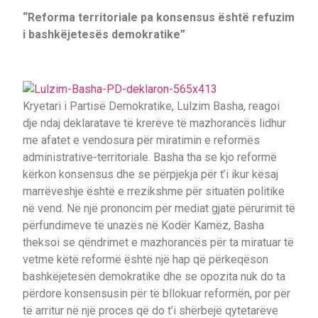
“Reforma territoriale pa konsensus është refuzim
i bashkëjetesës demokratike”
Kryetari i Partisë Demokratike, Lulzim Basha, reagoi
dje ndaj deklaratave të krerëve të mazhorancës lidhur
me afatet e vendosura për miratimin e reformës
administrative-territoriale. Basha tha se kjo reformë
kërkon konsensus dhe se përpjekja për t’i ikur kësaj
marrëveshje është e rrezikshme për situatën politike
në vend. Në një prononcim për mediat gjatë përurimit të
përfundimeve të unazës në Kodër Kamëz, Basha
theksoi se qëndrimet e mazhorancës për ta miratuar të
vetme këtë reformë është një hap që përkeqëson
bashkëjetesën demokratike dhe se opozita nuk do ta
përdore konsensusin për të bllokuar reformën, por për
të arritur në një proces që do t’i shërbejë qytetarëve