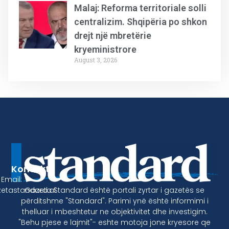
Malaj: Reforma territoriale solli
centralizim. Shqipëria po shkon
drejt një mbretërie
kryeministrore
August 3, 2026
Kontakt
Email:
Gazeta Standard është portali zyrtar i gazetës se
etastandard.al
përditshme "Standard". Parimi ynë është informimi i
thelluar i mbeshtetur ne objektivitet dhe investigim.
"Behu pjese e lajmit"- eshte motoja jone kryesore qe