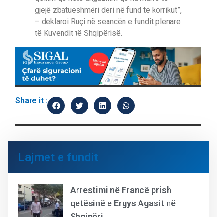
gjejë zbatueshmëri deri në fund të korrikut”,
– deklaroi Ruçi në seancën e fundit plenare
të Kuvendit të Shqipërisë.
Share it :
Lajmet e fundit
Arrestimi në Francë prish
qetësinë e Ergys Agasit në
Shqipëri