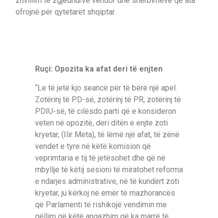
zhvillim të zgjedhurve vendor dhe shërbimeve që ata
ofrojnë për qytetarët shqiptar.
Ruçi: Opozita ka afat deri të enjten
“Le të jetë kjo seancë për të bërë një apel.
Zotërinj të PD-së, zotërinj të PR, zotërinj të
PDIU-së, të cilësdo parti që e konsideron
veten në opozitë, deri ditën e enjte zoti
kryetar, (Ilir Meta), të lëmë një afat, të zënë
vendet e tyre në këtë komision që
veprimtaria e tij të jetësohet dhe që në
mbyllje të këtij sesioni të miratohet reforma
e ndarjes administrative, në të kundërt zoti
kryetar, ju kërkoj në emër të mazhorancës
që Parlamenti të rishikojë vendimin me
qëllim që këtë angazhim që ka marrë të