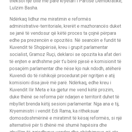
theksoi një ditë më parë kryetari i Partisë Demokratike,
Lulzim Basha.
Ndërkaq lidhur me miratimin e reformës
administrative-territoriale, krerët e mazhorancës duket
se janë të vendosur që këtë proces ta çojnë përpara
edhe pa prezencën e opozitës. Në seancën e fundit të
Kuvendit të Shqipërisë, kreu i grupit parlamentar
socialist, Gramoz Ruçi, deklaroi se opozita ka afat deri
të enjten e ardhshme për t’u bërë pjesë e komisionit të
posaçëm parlamentar dhe nëse kjo nuk ndodh, atëherë
Kuvendi do të rishikojë procedurat për ngritjen e atij
komisioni disa javë më parë. Ndërkaq, edhe kreu i
Kuvendit Ilir Meta e ka gjetur me vend këtë prozim,
duke thënë se reforma për ndarjen e territorit duhet të
mbyllet brenda këtij sesioni parlamentar. Nga ana e tij,
Kryeministri i vendit Edi Rama, ka ritheksuar
domosdoshmërinë e miratimit të kësaj reformës, si një
alternativë për ti dhënë më shumë hapësira dhe