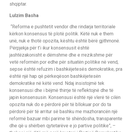
shqiptar.
Lulzim Basha
“Reforma e pushtetit vendor dhe rindarja territoriale
kërkon konsensus të plotë politik. Këtë nuk e them
unë, nuk e thotë opozita, kështu është bërë gjithmonë.
Përpjekja për t’i ikur konsensusit është
jashtëzakonisht e dëmshme dhe e rrezikshme për
vetë reformën por edhe për situatën politike në vend,
sepse është refuzim i bashkëjetesës demokratike, pra
është një hap që përkeqëson bashkëjetesën
demokratike në këtë vend. Ndaj insistojmë tek
konsensusi dhe i bëjmë thirrje të reflektojnë dhe të
japin konsensusin. Konsensusi është një vlerë të cilën
opozita nuk do e përdorë për të bllokuar por do ta
përdorë për të arritur së bashku me mazhorancën një
reformë bazuar mbi parime të shëndosha, transparente
dhe që u shërben qytetarëve e jo partive politike”, –