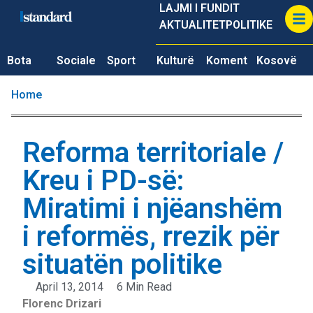
LAJMI I FUNDIT
AKTUALITET
POLITIKE
Bota
Sociale
Sport
Kulturë
Koment
Kosovë
Home
Reforma territoriale /
Kreu i PD-së:
Miratimi i njëanshëm
i reformës, rrezik për
situatën politike
April 13, 2014
6 Min Read
Florenc Drizari