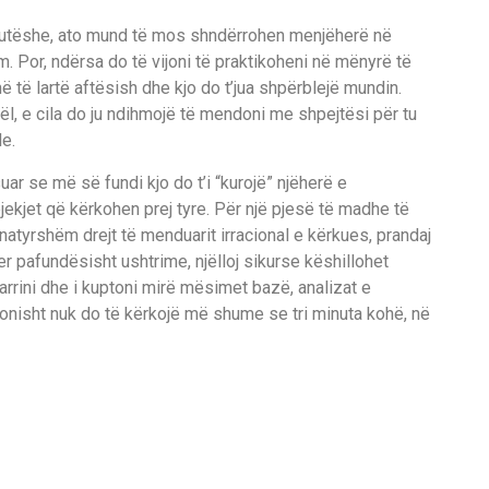
inutëshe, ato mund të mos shndërrohen menjëherë në
 Por, ndërsa do të vijoni të praktikoheni në mënyrë të
më të lartë aftësish dhe kjo do t’jua shpërblejë mundin.
ël, e cila do ju ndihmojë të mendoni me shpejtësi për tu
e.
ar se më së fundi kjo do t’i “kurojë” njëherë e
pjekjet që kërkohen prej tyre. Për një pjesë të madhe të
ë natyrshëm drejt të menduarit irracional e kërkues, prandaj
yer pafundësisht ushtrime, njëlloj sikurse këshillohet
rrini dhe i kuptoni mirë mësimet bazë, analizat e
onisht nuk do të kërkojë më shume se tri minuta kohë, në