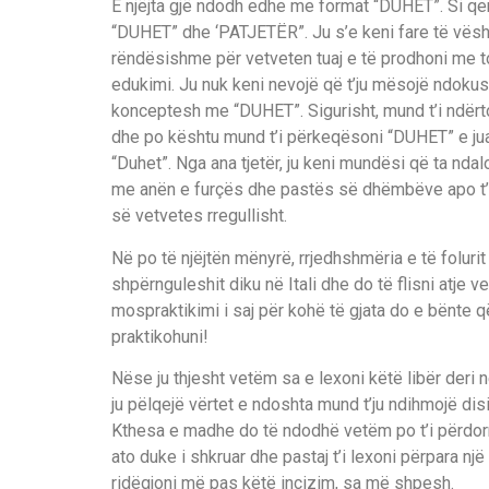
E njëjta gjë ndodh edhe me format “DUHET”. Si qen
“DUHET” dhe ‘PATJETËR”. Ju s’e keni fare të vështire
rëndësishme për vetveten tuaj e të prodhoni me t
edukimi. Ju nuk keni nevojë që t’ju mësojë ndokush
konceptesh me “DUHET”. Sigurisht, mund t’i ndër
dhe po kështu mund t’i përkeqësoni “DUHET” e ju
“Duhet”. Nga ana tjetër, ju keni mundësi që ta nda
me anën e furçës dhe pastës së dhëmbëve apo t’i 
së vetvetes rregullisht.
Në po të njëjtën mënyrë, rrjedhshmëria e të foluri
shpërnguleshit diku në Itali dhe do të flisni atje v
mospraktikimi i saj për kohë të gjata do e bënte q
praktikohuni!
Nëse ju thjesht vetëm sa e lexoni këtë libër deri 
ju pëlqejë vërtet e ndoshta mund t’ju ndihmojë disi
Kthesa e madhe do të ndodhë vetëm po t’i përdorni
ato duke i shkruar dhe pastaj t’i lexoni përpara një
ridëgjoni më pas këtë incizim, sa më shpesh.