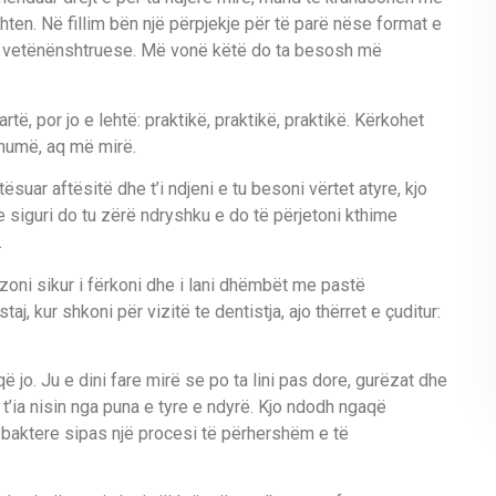
hten. Në fillim bën një përpjekje për të parë nëse format e
e vetënënshtruese. Më vonë këtë do ta besosh më
të, por jo e lehtë: praktikë, praktikë, praktikë. Kërkohet
humë, aq më mirë.
tësuar aftësitë dhe t’i ndjeni e tu besoni vërtet atyre, kjo
e siguri do tu zërë ndryshku e do të përjetoni kthime
.
ni sikur i fërkoni dhe i lani dhëmbët me pastë
j, kur shkoni për vizitë te dentistja, ajo thërret e çuditur:
ë jo. Ju e dini fare mirë se po ta lini pas dore, gurëzat dhe
t’ia nisin nga puna e tyre e ndyrë. Kjo ndodh ngaqë
baktere sipas një procesi të përhershëm e të