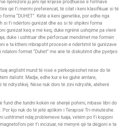
ie njerëzore ju jeni një krijesë prodhuese e formave
 që t’i merrni preferencat, të cilat i keni klasifikuar si të
o forma “DUHET”. Këtë e keni gjenetike, por edhe nga
 si t’i ndërtoni gurëzat dhe as si të shpikni forma
toni gurëzat keq e më keq, duke ngrënë ushqime pa vlerë
aja, duke i ushtruar dhe përforcuar mendimet me formën
loni e ta ktheni mbrapsht procesin e ndërtimit të gurëzave
ndaloni format “Duhet” me anë të diskutimit dhe pyetjes
t tuaj anglisht mund të nisë e përkeqësohet nëse do të
etëm italisht. Madje, edhe kur e ke gjuhë amtare,
ë të ndryshkej. Nëse nuk doni të zini ndryshk, atëherë
në fund dhe tundni kokën në shenjë pohimi, mbase libri do
. Por kjo nuk do të jetë aplikim i Terapisë Tri-minutëshe.
 ushtrimet ndaj problemeve tuaja, vetëm po t’i kopjoni
 magnetofoni për t’i incizuar, në mënyrë që ta dëgjoni e ta