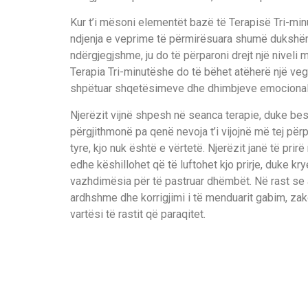
Kur t’i mësoni elementët bazë të Terapisë Tri-m
ndjenja e veprime të përmirësuara shumë dukshëm.
ndërgjegjshme, ju do të përparoni drejt një niveli 
Terapia Tri-minutëshe do të bëhet atëherë një veg
shpëtuar shqetësimeve dhe dhimbjeve emocional
Njerëzit vijnë shpesh në seanca terapie, duke besu
përgjithmonë pa qenë nevoja t’i vijojnë më tej për
tyre, kjo nuk është e vërtetë. Njerëzit janë të prir
edhe këshillohet që të luftohet kjo prirje, duke kr
vazhdimësia për të pastruar dhëmbët. Në rast se a
ardhshme dhe korrigjimi i të menduarit gabim, zak
vartësi të rastit që paraqitet.