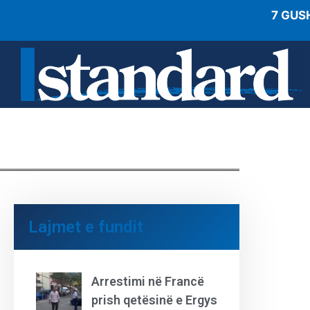
7 GUS
Lajmet e fundit
Arrestimi në Francë
prish qetësinë e Ergys