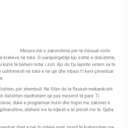
Mënyra më e zakonshme për të mësuar notin
a të krahëve në tokë. Si parapërgatitje kjo është e dobishme,
urrë të bëheni notar i zoti. Kjo do t’ju lejonte vetëm sa të
 ushtrimesh në tokë e në ujë dhe mbasi t’i keni çimentuar
r.
alishten, për shembull. Në fillim do ta flasësh mekanikisht
sh italishten rrjedhshëm që pas mësimit të parë. Ti
folëse, duke e programuar trurin dhe trupin me zakonet e
gjithanshme, atëherë nis ta ndjesh e të jetosh me të. Gjuha
menduar drejt e për tu ndjerë mirë, mund të krahasohen me