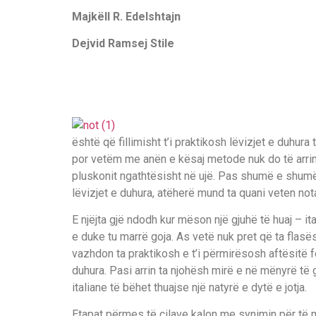
Majkëll R. Edelshtajn
Dejvid Ramsej Stile
është që fillimisht t’i praktikosh lëvizjet e duhur
por vetëm me anën e kësaj metode nuk do të arrini k
pluskonit ngathtësisht në ujë. Pas shumë e shumë
lëvizjet e duhura, atëherë mund ta quani veten nota
E njëjta gjë ndodh kur mëson një gjuhë të huaj – it
e duke tu marrë goja. As vetë nuk pret që ta flasë
vazhdon ta praktikosh e t’i përmirësosh aftësitë 
duhura. Pasi arrin ta njohësh mirë e në mënyrë të 
italiane të bëhet thuajse një natyrë e dytë e jotja.
Etapat përmes të cilave kalon me synimin për të 