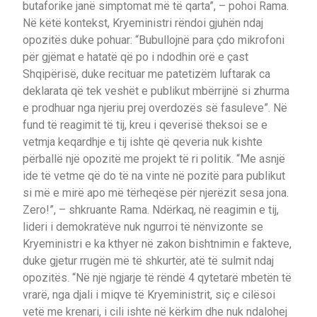
butaforike janë simptomat më të qarta”, – pohoi Rama.
Në këtë kontekst, Kryeministri rëndoi gjuhën ndaj
opozitës duke pohuar: “Bubullojnë para çdo mikrofoni
për gjëmat e hatatë që po i ndodhin orë e çast
Shqipërisë, duke recituar me patetizëm luftarak ca
deklarata që tek veshët e publikut mbërrijnë si zhurma
e prodhuar nga njeriu prej overdozës së fasuleve”. Në
fund të reagimit të tij, kreu i qeverisë theksoi se e
vetmja keqardhje e tij ishte që qeveria nuk kishte
përballë një opozitë me projekt të ri politik. “Me asnjë
ide të vetme që do të na vinte në pozitë para publikut
si më e mirë apo më tërheqëse për njerëzit sesa jona.
Zero!”, – shkruante Rama. Ndërkaq, në reagimin e tij,
lideri i demokratëve nuk ngurroi të nënvizonte se
Kryeministri e ka kthyer në zakon bishtnimin e fakteve,
duke gjetur rrugën më të shkurtër, atë të sulmit ndaj
opozitës. “Në një ngjarje të rëndë 4 qytetarë mbetën të
vrarë, nga djali i miqve të Kryeministrit, siç e cilësoi
vetë me krenari, i cili ishte në kërkim dhe nuk ndalohej