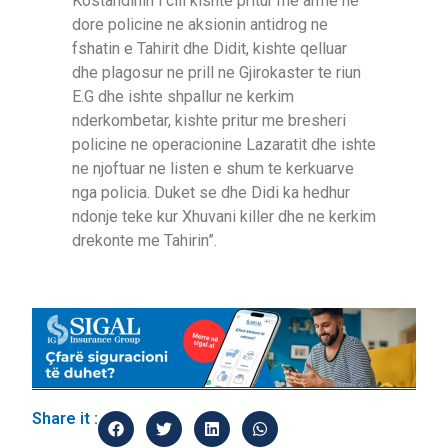
Kostandinin i cili kishte pritur me arme ne
dore policine ne aksionin antidrog ne
fshatin e Tahirit dhe Didit, kishte qelluar
dhe plagosur ne prill ne Gjirokaster te riun
E.G dhe ishte shpallur ne kerkim
nderkombetar, kishte pritur me bresheri
policine ne operacionine Lazaratit dhe ishte
ne njoftuar ne listen e shum te kerkuarve
nga policia. Duket se dhe Didi ka hedhur
ndonje teke kur Xhuvani killer dhe ne kerkim
drekonte me Tahirin”.
Share it :