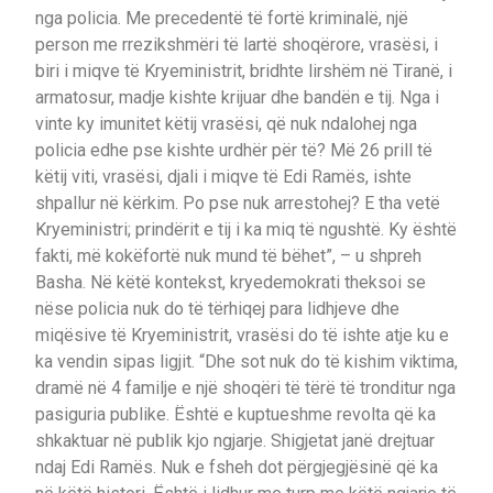
nga policia. Me precedentë të fortë kriminalë, një
person me rrezikshmëri të lartë shoqërore, vrasësi, i
biri i miqve të Kryeministrit, bridhte lirshëm në Tiranë, i
armatosur, madje kishte krijuar dhe bandën e tij. Nga i
vinte ky imunitet këtij vrasësi, që nuk ndalohej nga
policia edhe pse kishte urdhër për të? Më 26 prill të
këtij viti, vrasësi, djali i miqve të Edi Ramës, ishte
shpallur në kërkim. Po pse nuk arrestohej? E tha vetë
Kryeministri; prindërit e tij i ka miq të ngushtë. Ky është
fakti, më kokëfortë nuk mund të bëhet”, – u shpreh
Basha. Në këtë kontekst, kryedemokrati theksoi se
nëse policia nuk do të tërhiqej para lidhjeve dhe
miqësive të Kryeministrit, vrasësi do të ishte atje ku e
ka vendin sipas ligjit. “Dhe sot nuk do të kishim viktima,
dramë në 4 familje e një shoqëri të tërë të tronditur nga
pasiguria publike. Është e kuptueshme revolta që ka
shkaktuar në publik kjo ngjarje. Shigjetat janë drejtuar
ndaj Edi Ramës. Nuk e fsheh dot përgjegjësinë që ka