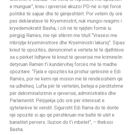
e munguar”, kreu i qeverisë akuzoi PD-në si një forcë
politikë të sajuar dhe të gënjeshtërt. Por vetëm dy orë
pas deklaratave të Kryeministrit, nuk mungoi reagimi i
kryedemokratit Basha, i cili në të njëjtën formë iu
përgjigj Ramës, me një shkrim me titull “Vrasësi me
mbrojtje kryeministrore dhe Kryeministri lakuriq”. Sipas
kreut të opozitës, denoncimet e vërteta të të djathtëve
sa u përket lidhjeve të kreut të qeverisë me kriminelin
detyruan Ramën t’i kundërvihej forcës më të madhe
opozitare. “Fjala e opozitës ka prishur qetësinë e Edi
Ramës, por ne kemi një mision më të rëndësishëm që
na udhëheq. Lufta për të vërtetën, beteja e përditshme
për dekriminalizimin e qeverisë, administratës dhe
Parlamentit. Përpjekja çdo orë për interesat e
qytetarëve të vendit. Sigurisht Edi Rama do të donte
një opozitë si ajo që përshkruan me baltë të ulët e
banalitet pervers. Iluzion do t’i mbetet”, – theksoi
Basha.