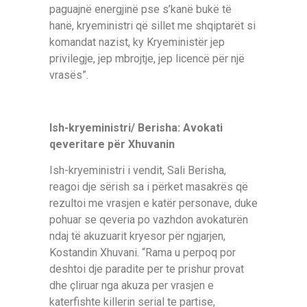
paguajnë energjinë pse s’kanë bukë të
hanë, kryeministri që sillet me shqiptarët si
komandat nazist, ky Kryeministër jep
privilegje, jep mbrojtje, jep licencë për një
vrasës”.
Ish-kryeministri/ Berisha: Avokati
qeveritare për Xhuvanin
Ish-kryeministri i vendit, Sali Berisha,
reagoi dje sërish sa i përket masakrës që
rezultoi me vrasjen e katër personave, duke
pohuar se qeveria po vazhdon avokaturën
ndaj të akuzuarit kryesor për ngjarjen,
Kostandin Xhuvani. “Rama u perpoq por
deshtoi dje paradite per te prishur provat
dhe çliruar nga akuza per vrasjen e
katerfishte killerin serial te partise,