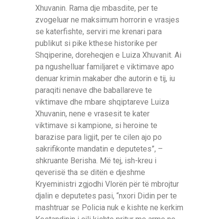
Xhuvanin. Rama dje mbasdite, per te
zvogeluar ne maksimum horrorin e vrasjes
se katerfishte, serviri me krenari para
publikut si pike kthese historike per
Shqiperine, doreheqjen e Luiza Xhuvanit. Ai
pa ngushelluar familjaret e viktimave apo
denuar krimin makaber dhe autorin e tij, iu
paraqiti nenave dhe baballareve te
viktimave dhe mbare shqiptareve Luiza
Xhuvanin, nene e vrasesit te kater
viktimave si kampione, si heroine te
barazise para ligjit, per te cilen ajo po
sakrifikonte mandatin e deputetes”, –
shkruante Berisha. Më tej, ish-kreu i
qeverisë tha se ditën e djeshme
Kryeministri zgjodhi Vlorën për të mbrojtur
djalin e deputetes pasi, “nxori Didin per te
mashtruar se Policia nuk e kishte ne kerkim