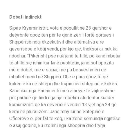
Debati indirekt
Sipas Kryeministrit, vota e popullit në 23 qershor e
detyronte opozitën për të qenë zëri i fortë qortues i
Shqipërisë ndaj ekzekutivit dhe alternativa e re
qeverisëse e këtij vendi, por kjo gjë, theksoi ai, nuk ka
ndodhur. “Pikërisht pse nuk janë të tillë, po kanë mbetur
të atillë siç ishin kur lanë pushtetin, janë sot opozita
më e dobët, më e sajuar, më pa besueshmëri që
mbahet mend në Shqipëri. Dhe e para opozitë që
kokën e ka në shtëpi dhe trupin nën shtëpinë e kokës.
Kanë ikur nga Parlamenti me ca arsye të vajtueshme
për partinë që lindi nga një rebelim studentor kundër
komunizmit; që ka qeverisur vendin 13 vjet nga 24 që
kemi në pluralizëm. Janë mbyllur në Shtëpinë e
Oficerëve e, për fat të keq, i ka zënë sëmundja ngjitëse
e asaj godine, ku izolimi nga shoqëria dhe fryrja