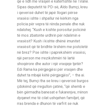
që e lidh me vrasjen e katërfishtë në Tiranë.
Sipas deputetit të PD-së, Aldo Bumçi, kreu
i qeverisë duhet të japë llogari përse
vrasësi ishte i shpallur në kërkim nga
policia për vepra të rënda penale dhe nuk
ndalohej. “Kush e kishte porositur policinë
të mos zbatonte urdhrin për ndalimin e
vrasësit? Kush i kishte dhënë imunitet
vrasësit që të bridhte lirshëm me pistoletë
në brez? Pse ishte i paprekshëm vrasësi,
një person me rrezikshmëri të lartë
shoqërore dhe autor i një vrasjeje tjetër?
Edi Rama ka përgjegjësi për vrasjen dhe
duhet ta mbajë këtë përgjegjësi”, – tha ai.
Më tej, Bumçi tha se kreu i qeverisë burgos
çdokënd që rregullon çatinë, “që shemb e
bën gërmadha banesat e fukarenjve, rrënon
dyqanet me të cilat ushqehen familjet, që
rras brenda e dhunon të varfrit se nuk