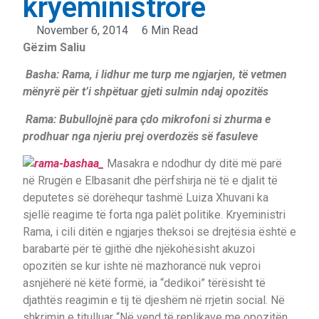
kryeministrore
November 6, 2014
6 Min Read
Gëzim Saliu
Basha: Rama, i lidhur me turp me ngjarjen, të vetmen
mënyrë për t’i shpëtuar gjeti sulmin ndaj opozitës
Rama: Bubullojnë para çdo mikrofoni si zhurma e
prodhuar nga njeriu prej overdozës së fasuleve
Masakra e ndodhur dy ditë më parë
në Rrugën e Elbasanit dhe përfshirja në të e djalit të
deputetes së dorëhequr tashmë Luiza Xhuvani ka
sjellë reagime të forta nga palët politike. Kryeministri
Rama, i cili ditën e ngjarjes theksoi se drejtësia është e
barabartë për të gjithë dhe njëkohësisht akuzoi
opozitën se kur ishte në mazhorancë nuk veproi
asnjëherë në këtë formë, ia “dedikoi” tërësisht të
djathtës reagimin e tij të djeshëm në rrjetin social. Në
shkrimin e titulluar “Në vend të replikave me opozitën