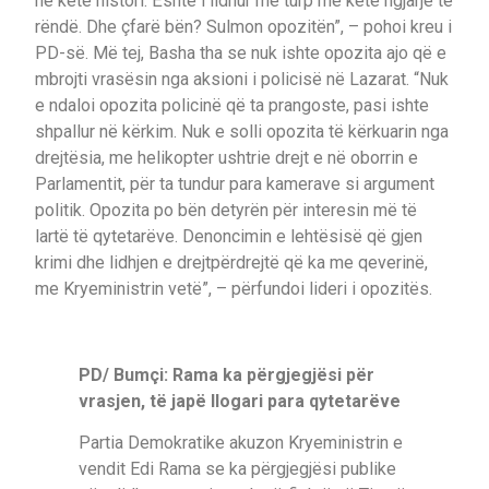
në këtë histori. Është i lidhur me turp me këtë ngjarje të
rëndë. Dhe çfarë bën? Sulmon opozitën”, – pohoi kreu i
PD-së. Më tej, Basha tha se nuk ishte opozita ajo që e
mbrojti vrasësin nga aksioni i policisë në Lazarat. “Nuk
e ndaloi opozita policinë që ta prangoste, pasi ishte
shpallur në kërkim. Nuk e solli opozita të kërkuarin nga
drejtësia, me helikopter ushtrie drejt e në oborrin e
Parlamentit, për ta tundur para kamerave si argument
politik. Opozita po bën detyrën për interesin më të
lartë të qytetarëve. Denoncimin e lehtësisë që gjen
krimi dhe lidhjen e drejtpërdrejtë që ka me qeverinë,
me Kryeministrin vetë”, – përfundoi lideri i opozitës.
PD/ Bumçi: Rama ka përgjegjësi për
vrasjen, të japë llogari para qytetarëve
Partia Demokratike akuzon Kryeministrin e
vendit Edi Rama se ka përgjegjësi publike