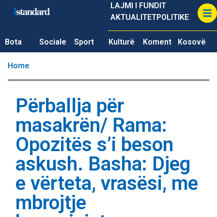
LAJMI I FUNDIT
AKTUALITET
POLITIKE
Bota
Sociale
Sport
Kulturë
Koment
Kosovë
Home
Përballja për
masakrën/ Rama:
Opozitës s’i beson
askush. Basha: Djeg
e vërteta, vrasësi, me
mbrojtje