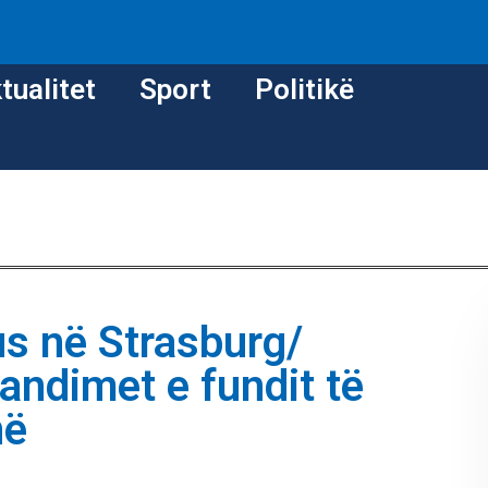
tualitet
Sport
Politikë
s në Strasburg/
ndimet e fundit të
në