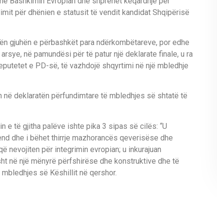
 në Bashkimin Evropian dhe shprehet keqardhje për
dimit për dhënien e statusit të vendit kandidat Shqipërisë
tën gjuhën e përbashkët para ndërkombëtareve, por edhe
rsye, në pamundësi për të patur një deklarate finale, u ra
utetet e PD-së, të vazhdojë shqyrtimi në një mbledhje
 në deklaratën përfundimtare të mbledhjes së shtatë të
e të gjitha palëve ishte pika 3 sipas së cilës: “U
 vend dhe i bëhet thirrje mazhorancës qeverisëse dhe
ë nevojiten për integrimin evropian; u inkurajuan
isht në një mënyrë përfshirëse dhe konstruktive dhe të
 mbledhjes së Këshillit në qershor.