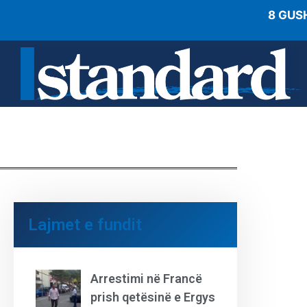
8 GUS
Lajmet e fundit
Arrestimi në Francë
prish qetësinë e Ergys