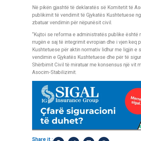
Në pikën gjashtë të deklaratës së Komitetit të As
publikimit të vendimit të Gjykatës Kushtetuese ng
zbatuar vendimin për nëpunësit civil.
“Kujtoi se reforma e administratës publike është n
rrugën e saj të integrimit evropian dhe i vjen keq 
Kushtetuese për aktin normativ lidhur me ligjin e sh
vendimin e Gjykatës Kushtetuese dhe për të sigurua
Shërbimit Civil të miratuar me konsensus një vit 
Asocim-Stabilizimit.
Share it :