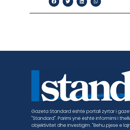
Gazeta Standard është portali zyrtar i gaz
"Standard". Parimi ynë është informimi i thel
objektivitet dhe investigim. "Behu pjese e la