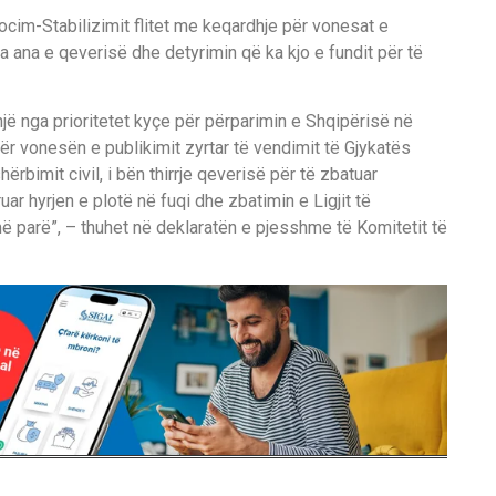
ocim-Stabilizimit flitet me keqardhje për vonesat e
a ana e qeverisë dhe detyrimin që ka kjo e fundit për të
jë nga prioritetet kyçe për përparimin e Shqipërisë në
për vonesën e publikimit zyrtar të vendimit të Gjykatës
ërbimit civil, i bën thirrje qeverisë për të zbatuar
r hyrjen e plotë në fuqi dhe zbatimin e Ligjit të
më parë”, – thuhet në deklaratën e pjesshme të Komitetit të