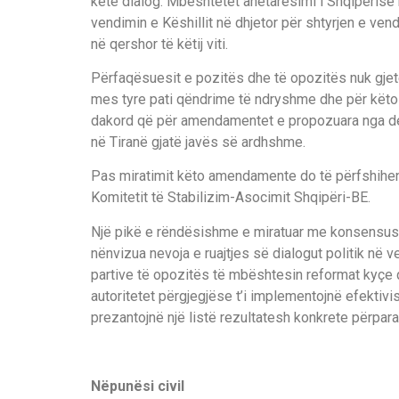
këtë dialog. Mbështetet anëtarësimi i Shqipërisë
vendimin e Këshillit në dhjetor për shtyrjen e ven
në qershor të këtij viti.
Përfaqësuesit e pozitës dhe të opozitës nuk gje
mes tyre pati qëndrime të ndryshme dhe për këto a
dakord që për amendamentet e propozuara nga dep
në Tiranë gjatë javës së ardhshme.
Pas miratimit këto amendamente do të përfshihen
Komitetit të Stabilizim-Asocimit Shqipëri-BE.
Një pikë e rëndësishme e miratuar me konsensusin 
nënvizua nevoja e ruajtjes së dialogut politik në
partive të opozitës të mbështesin reformat kyçe q
autoritetet përgjegjëse t’i implementojnë efektiv
prezantojnë një listë rezultatesh konkrete përpara
Nëpunësi civil