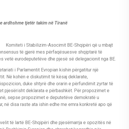
 e ardhshme tjetër takim në Tiranë
Komiteti i Stabilizim-Asocimit BE-Shqipëri që u mbajt
 konsensus të gjerë mes përfaqësuesve shqiptarë të
s vetë eurodeputetëve dhe pjesë së delegacionit nga BE.
ariati i Parlamentit Evropian kishin përgatitur një
it. Në kohën e diskutimit të kësaj deklarate,
ozicion, duke shtyrë dhe orarin e përfundimit zyrtar të
ohet pjesërisht deklarata e përbashkët. Për propozimet e
iranë, sepse propozimet e deputetëve demokratë u
r, në disa raste ata ishin edhe me emra konkretë apo që
velit të lartë BE-Shqipëri dhe pjesëmarrja e opozitës në