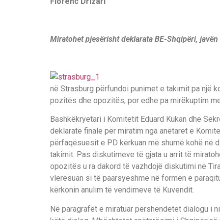
Florenc Drizari
Miratohet pjesërisht deklarata BE-Shqipëri, javën
në Strasburg përfundoi punimet e takimit pa një
pozitës dhe opozitës, por edhe pa mirëkuptim me
Bashkëkryetari i Komitetit Eduard Kukan dhe Sekret
deklaratë finale për miratim nga anëtarët e Komitet
përfaqësuesit e PD kërkuan më shumë kohë në disp
takimit. Pas diskutimeve të gjata u arrit të mirat
opozitës u ra dakord të vazhdojë diskutimi në T
vlerësuan si të paarsyeshme në formën e paraqitu
kërkonin anulim të vendimeve të Kuvendit.
Në paragrafët e miratuar përshëndetet dialogu i ni