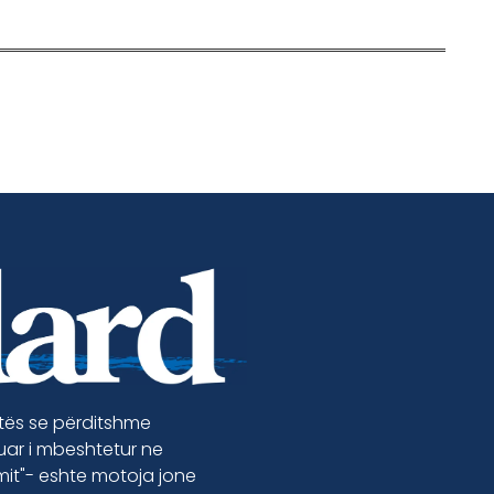
etës se përditshme
luar i mbeshtetur ne
jmit"- eshte motoja jone