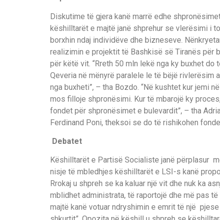
Diskutime të gjera kanë marrë edhe shpronësimet p
këshilltarët e majtë janë shprehur se vlerësimi i 
borxhin ndaj individëve dhe bizneseve. Nënkryeta
realizimin e projektit të Bashkisë së Tiranës për b
për këtë vit. “Rreth 50 mln lekë nga ky buxhet do
Qeveria në mënyrë paralele le të bëjë rivlerësim apo
nga buxheti”, – tha Bozdo. “Në kushtet kur jemi në
mos filloje shpronësimi. Kur të mbarojë ky proces, 
fondet për shpronësimet e bulevardit”, – tha Adrian
Ferdinand Poni, theksoi se do të rishikohen fonde
Debatet
Këshilltarët e Partisë Socialiste janë përplasur m
nisje të mbledhjes këshilltarët e LSI-s kanë prop
Rrokaj u shpreh se ka kaluar një vit dhe nuk ka as
mblidhet administrata, të raportojë dhe më pas të v
majtë kanë votuar ndryshimin e emrit të një pjes
shkurtit”. Opozita në këshill u shpreh se këshillt