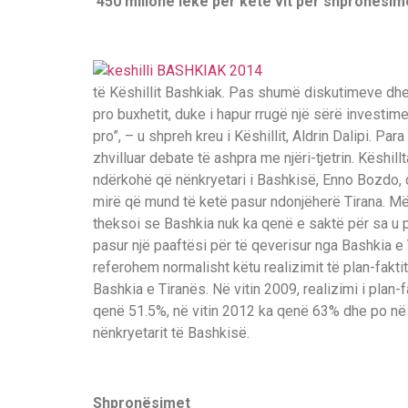
450 milionë lekë për këtë vit për shpronësim
të Këshillit Bashkiak. Pas shumë diskutimeve dhe
pro buxhetit, duke i hapur rrugë një sërë investi
pro”, – u shpreh kreu i Këshillit, Aldrin Dalipi. P
zhvilluar debate të ashpra me njëri-tjetrin. Këshill
ndërkohë që nënkryetari i Bashkisë, Enno Bozdo, dh
mirë që mund të ketë pasur ndonjëherë Tirana. Më h
theksoi se Bashkia nuk ka qenë e saktë për sa u p
pasur një paaftësi për të qeverisur nga Bashkia e 
referohem normalisht këtu realizimit të plan-fakti
Bashkia e Tiranës. Në vitin 2009, realizimi i plan
qenë 51.5%, në vitin 2012 ka qenë 63% dhe po në kë
nënkryetarit të Bashkisë.
Shpronësimet