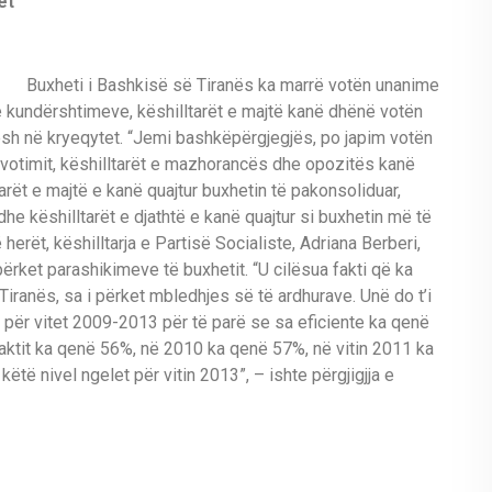
et
Buxheti i Bashkisë së Tiranës ka marrë votën unanime
 kundërshtimeve, këshilltarët e majtë kanë dhënë votën
mesh në kryeqytet. “Jemi bashkëpërgjegjës, po japim votën
ara votimit, këshilltarët e mazhorancës dhe opozitës kanë
tarët e majtë e kanë quajtur buxhetin të pakonsoliduar,
e këshilltarët e djathtë e kanë quajtur si buxhetin më të
erët, këshilltarja e Partisë Socialiste, Adriana Berberi,
ërket parashikimeve të buxhetit. “U cilësua fakti që ka
Tiranës, sa i përket mbledhjes së të ardhurave. Unë do t’i
t për vitet 2009-2013 për të parë se sa eficiente ka qenë
-faktit ka qenë 56%, në 2010 ka qenë 57%, në vitin 2011 ka
të nivel ngelet për vitin 2013”, – ishte përgjigjja e