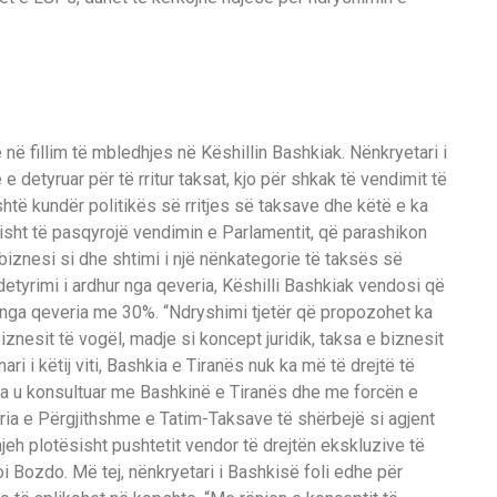
në fillim të mbledhjes në Këshillin Bashkiak. Nënkryetari i
detyruar për të rritur taksat, kjo për shkak të vendimit të
htë kundër politikës së rritjes së taksave dhe këtë e ka
risht të pasqyrojë vendimin e Parlamentit, që parashikon
 biznesi si dhe shtimi i një nënkategorie të taksës së
etyrimi i ardhur nga qeveria, Këshilli Bashkiak vendosi që
r nga qeveria me 30%. “Ndryshimi tjetër që propozohet ka
znesit të vogël, madje si koncept juridik, taksa e biznesit
ari i këtij viti, Bashkia e Tiranës nuk ka më të drejtë të
 pa u konsultuar me Bashkinë e Tiranës dhe me forcën e
ia e Përgjithshme e Tatim-Taksave të shërbejë si agjent
njeh plotësisht pushtetit vendor të drejtën ekskluzive të
oi Bozdo. Më tej, nënkryetari i Bashkisë foli edhe për