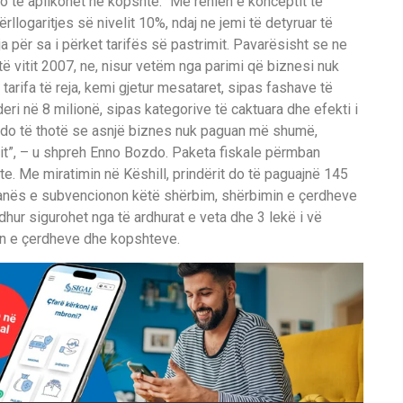
o të aplikohet në kopshte. “Me rënien e konceptit të
rllogaritjes së nivelit 10%, ndaj ne jemi të detyruar të
eja për sa i përket tarifës së pastrimit. Pavarësisht se ne
ë të vitit 2007, ne, nisur vetëm nga parimi që biznesi nuk
arifa të reja, kemi gjetur mesataret, sipas fashave të
deri në 8 milionë, sipas kategorive të caktuara dhe efekti i
ka do të thotë se asnjë biznes nuk paguan më shumë,
it”, – u shpreh Enno Bozdo. Paketa fiskale përmban
e. Me miratimin në Këshill, prindërit do të paguajnë 145
iranës e subvencionon këtë shërbim, shërbimin e çerdheve
dhur sigurohet nga të ardhurat e veta dhe 3 lekë i vë
in e çerdheve dhe kopshteve.