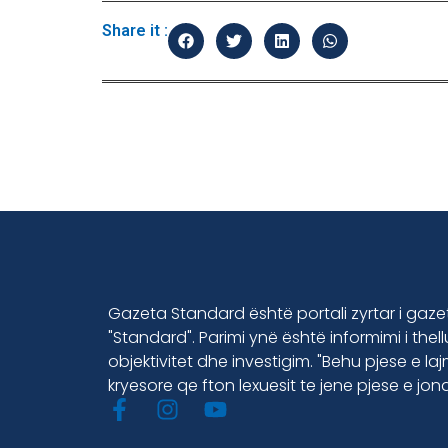
Share it :
Gazeta Standard është portali zyrtar i gaz
"Standard". Parimi ynë është informimi i thel
objektivitet dhe investigim. "Behu pjese e la
kryesore qe fton lexuesit te jene pjese e jon