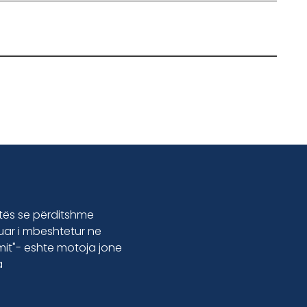
etës se përditshme
luar i mbeshtetur ne
jmit"- eshte motoja jone
a