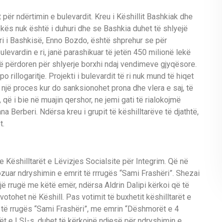
ër ndërtimin e bulevardit. Kreu i Këshillit Bashkiak dhe
tokës nuk është i duhuri dhe se Bashkia duhet të shlyejë
ri i Bashkisë, Enno Bozdo, është shprehur se për
ulevardin e ri, janë parashikuar të jetën 450 milionë lekë
 të përdoren për shlyerje borxhi ndaj vendimeve gjyqësore.
 rillogaritje. Projekti i bulevardit të ri nuk mund të hiqet
 një proces kur do sanksionohet prona dhe vlera e saj, të
që i bie në muajin qershor, ne jemi gati të rialokojmë
a Berberi. Ndërsa kreu i grupit të këshilltarëve të djathtë,
t.
e Këshilltarët e Lëvizjes Socialsite për Integrim. Që në
ozuar ndryshimin e emrit të rrrugës “Sami Frashëri”. Shezai
një rrugë me këtë emër, ndërsa Aldrin Dalipi kërkoi që të
otohet në Këshill. Pas votimit të buxhetit këshilltarët e
e të rrugës “Sami Frashëri”, me emrin “Dëshmorët e 4
arët e LSI-s, duhet të kërkojnë ndjesë për ndryshimin e