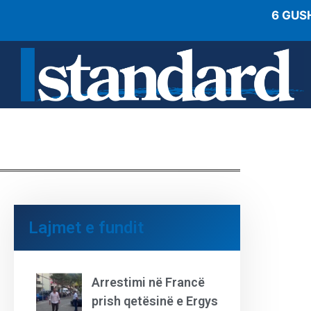
6 GUS
Lajmet e fundit
Arrestimi në Francë
prish qetësinë e Ergys