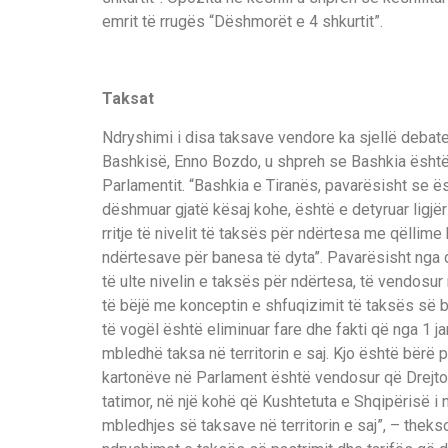
emrit të rrugës “Dëshmorët e 4 shkurtit”.
Taksat
Ndryshimi i disa taksave vendore ka sjellë debate 
Bashkisë, Enno Bozdo, u shpreh se Bashkia është e 
Parlamentit. “Bashkia e Tiranës, pavarësisht se ës
dëshmuar gjatë kësaj kohe, është e detyruar ligjë
rritje të nivelit të taksës për ndërtesa me qëllime
ndërtesave për banesa të dyta”. Pavarësisht nga d
të ulte nivelin e taksës për ndërtesa, të vendosu
të bëjë me konceptin e shfuqizimit të taksës së bi
të vogël është eliminuar fare dhe fakti që nga 1 jan
mbledhë taksa në territorin e saj. Kjo është bërë
kartonëve në Parlament është vendosur që Drejtor
tatimor, në një kohë që Kushtetuta e Shqipërisë i 
mbledhjes së taksave në territorin e saj”, – theks