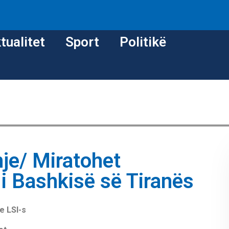
tualitet
Sport
Politikë
je/ Miratohet
i Bashkisë së Tiranës
e LSI-s