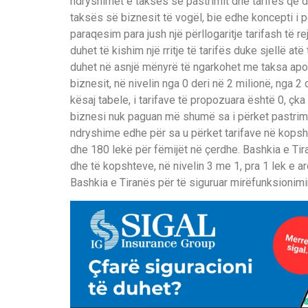
ndryshimet e taksës së pastrimit dhe tarifës që d
taksës së biznesit të vogël, bie edhe koncepti i pë
paraqesim para jush një përllogaritje tarifash të r
duhet të kishim një rritje të tarifës duke sjellë at
duhet në asnjë mënyrë të ngarkohet me taksa apo t
biznesit, në nivelin nga 0 deri në 2 milionë, nga 2 
kësaj tabele, i tarifave të propozuara është 0, ç
biznesi nuk paguan më shumë sa i përket pastrim
ndryshime edhe për sa u përket tarifave në kopsht
dhe 180 lekë për fëmijët në çerdhe. Bashkia e T
dhe të kopshteve, në nivelin 3 me 1, pra 1 lek e ar
Bashkia e Tiranës për të siguruar mirëfunksionim