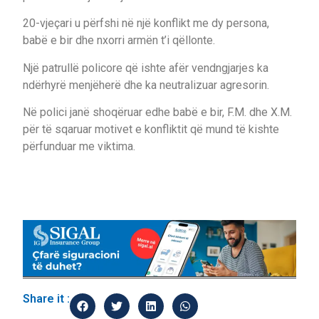
20-vjeçari u përfshi në një konflikt me dy persona,
babë e bir dhe nxorri armën t’i qëllonte.
Një patrullë policore që ishte afër vendngjarjes ka
ndërhyrë menjëherë dhe ka neutralizuar agresorin.
Në polici janë shoqëruar edhe babë e bir, F.M. dhe X.M.
për të sqaruar motivet e konfliktit që mund të kishte
përfunduar me viktima.
Share it :