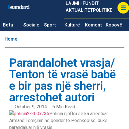
LAJMI I FUNDIT
AKTUALITET
POLITIKE
Bota
Sociale
Sport
Kulturë
Koment
Kosovë
Home
Parandalohet vrasja/
Tenton të vrasë babë
e bir pas një sherri,
arrestohet autori
October 9, 2014
6 Min Read
Policia njoftoi se ka arrestuar
Armand Tomçinin në qendër të Peshkopisë, duke
parandaluar një vrasje.