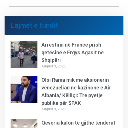
Lajmet e fundit
Arrestimi në Francë prish
qetësinë e Ergys Agasit në
Shqipëri
August 3, 2026
Olsi Rama mik me aksionerin
venezuelian në kazinonë e Air
Albania/ Këlliçi: Tre pyetje
publike për SPAK
August 3, 2026
Qeveria kalon të gjithë tenderat