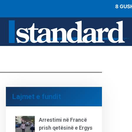
8 GUS
Lajmet e fundit
Arrestimi në Francë
prish qetësinë e Ergys