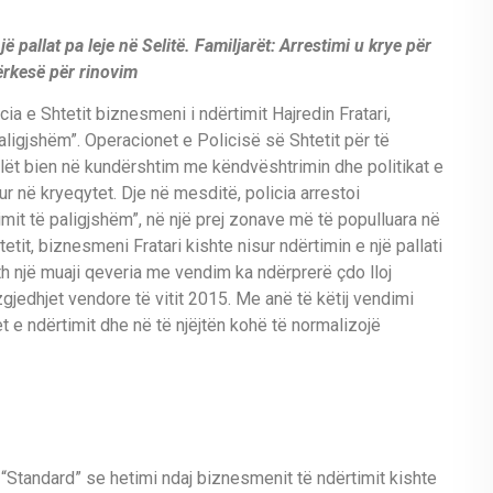
pallat pa leje në Selitë. Familjarët: Arrestimi u krye për
ërkesë për rinovim
ia e Shtetit biznesmeni i ndërtimit Hajredin Fratari,
aligjshëm”. Operacionet e Policisë së Shtetit për të
cilët bien në kundërshtim me këndvështrimin dhe politikat e
r në kryeqytet. Dje në mesditë, policia arrestoi
mit të paligjshëm”, në një prej zonave më të populluara në
tetit, biznesmeni Fratari kishte nisur ndërtimin e një pallati
eth një muaji qeveria me vendim ka ndërprerë çdo lloj
gjedhjet vendore të vitit 2015. Me anë të këtij vendimi
 e ndërtimit dhe në të njëjtën kohë të normalizojë
“Standard” se hetimi ndaj biznesmenit të ndërtimit kishte