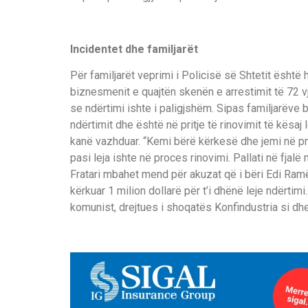
Incidentet dhe familjarët
Për familjarët veprimi i Policisë së Shtetit është 
biznesmenit e quajtën skenën e arrestimit të 72 v
se ndërtimi ishte i paligjshëm. Sipas familjarëve
ndërtimit dhe është në pritje të rinovimit të kësaj
kanë vazhduar. “Kemi bërë kërkesë dhe jemi në pri
pasi leja ishte në proces rinovimi. Pallati në fjalë
Fratari mbahet mend për akuzat që i bëri Edi Ramë
kërkuar 1 milion dollarë për t’i dhënë leje ndërtim
komunist, drejtues i shoqatës Konfindustria si dh