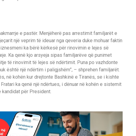
hakmarrje e pastër. Menjëherë pas arrestimit familjarët e
jeçarit një veprim të ideuar nga qeveria duke mohuar faktin
 biznesmeni ka bërë kërkesë për rinovimin e lejes së
 leje. Ka qenë kjo arsyeja sipas familjarëve që punimet
tje të rinovimit të lejes së ndërtimit. Puna po vazhdonte
 nuk është një ndërtim i paligjshëm”, – shprehen familjarët.
s, në kohën kur drejtonte Bashkinë e Tiranës, se i kishte
i. Fratari ka qenë një ndërtues, i dënuar në kohën e sistemit
e kandidat për President.