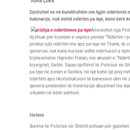
Alma Çuka
Dyshohet se në kundërshtim me ligjin ndërtonte një 
hakmarrje, nuk është ndërtim pa leje, kemi bërë k
Arrestohet nga Polic
dyshuar për kryerjen e veprës penale “Ndërtim i p
prishur çdo ndërtim me apo pa leje në Tiranë, të 
qeverisë, nuk kanë kursyer edhe ndërtuesit e njohu
biznesmenin Hajredin Fratari, me akuzën e “Ndërti
kryeqytet, Selitë. Sipas njoftimit të Policisë së Sh
pa leje në zonën e Selitës, në një kohë që prej rr
ndërtimi apo rikonstruksioni të banesave deri në z
qeveria pretendon të minimizojë abuzimet me lejet
situatën në këtë sektorë.
Hetimi
Burime të Policisë së Shtetit pohuan për gazetën 