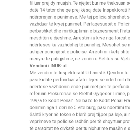
filluar prej dy muajsh. Të njëjtat burime theksuan 
datë 14 tetor dhe që prej kësaj date Inspektorati
ndërprerjen e punimeve. Më tej policia shprehet s
vazhduar të kryej punimet. Përfaqësuesit e Polici
përbashkët dhe mirëkuptimin e biznesmenit Fratari
mesditën e djeshme. Arrestimi u krye nga forcat e 
ndërtesës ku vazhdohej të punohej. Mësohet se në 
ashpër punonjësit e policisë. Arrestimi i këtij shte
mënyrë të paligjshme, në zonën e Selitës së Vjetë
Vendimi i INUK-ut
Me vendim të Inspektoratit Urbanistik Qendror të 
pasi kishte përfunduar afati i lejes së ndërtimit
ndërtesë vazhdonin ende punimet për të përfunduar.
referuan Prokurorisë së Rrethit Gjyqësor Tiranë, p
199/a të Kodit Penal”. Në bazë të Kodit Penal Frat
dënimin nga 1 deri në 5 vite burg, pasi ndërtimi th
është kryer në tokën e blerë prej tij,por pa leje, a
veprimeve te policisë radhën për të shqyrtuar prova
të paraqitet në gjykatë për tu njohur me masën e s