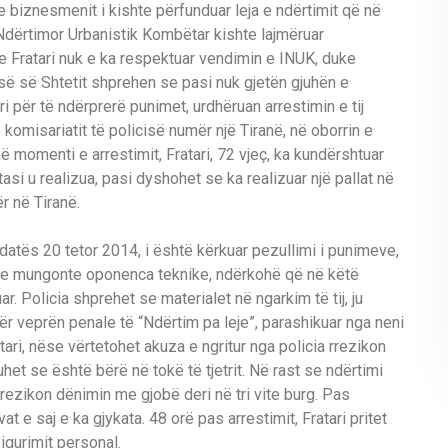
se biznesmenit i kishte përfunduar leja e ndërtimit që në
 Ndërtimor Urbanistik Kombëtar kishte lajmëruar
e Fratari nuk e ka respektuar vendimin e INUK, duke
së së Shtetit shprehen se pasi nuk gjetën gjuhën e
 për të ndërprerë punimet, urdhëruan arrestimin e tij
komisariatit të policisë numër një Tiranë, në oborrin e
momenti e arrestimit, Fratari, 72 vjeç, ka kundërshtuar
tasi u realizua, pasi dyshohet se ka realizuar një pallat në
r në Tiranë.
datës 20 tetor 2014, i është kërkuar pezullimi i punimeve,
 dhe mungonte oponenca teknike, ndërkohë që në këtë
 Policia shprehet se materialet në ngarkim të tij, ju
ër veprën penale të “Ndërtim pa leje”, parashikuar nga neni
ari, nëse vërtetohet akuza e ngritur nga policia rrezikon
uhet se është bërë në tokë të tjetrit. Në rast se ndërtimi
i rrezikon dënimin me gjobë deri në tri vite burg. Pas
t e saj e ka gjykata. 48 orë pas arrestimit, Fratari pritet
igurimit personal.