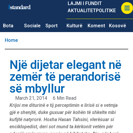
LAJMI I FUNDIT
AKTUALITET
POLITIKE
Bota
Sociale
Sport
Kulturë
Koment
Kosovë
Home
Një dijetar elegant në
zemër të perandorisë
së mbyllur
March 21, 2014
6 Min Read
Krijoi me diturinë e tij perceptimin e lirisë si e vetmja
gjë e shenjtë, duke guxuar për kohën të shkelte mbi
kufijtë natyrorë. Hoxha Hasan Tahsini, vlerësuar si
enciklopedist, deri sot mund ta kërkonit vetëm për