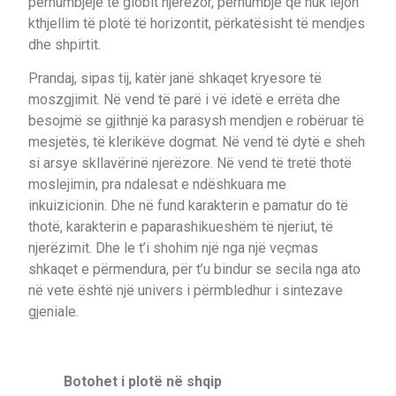
përhumbjeje të globit njerëzor, përhumbje që nuk lejon
kthjellim të plotë të horizontit, përkatësisht të mendjes
dhe shpirtit.
Prandaj, sipas tij, katër janë shkaqet kryesore të
moszgjimit. Në vend të parë i vë idetë e errëta dhe
besojmë se gjithnjë ka parasysh mendjen e robëruar të
mesjetës, të klerikëve dogmat. Në vend të dytë e sheh
si arsye skllavërinë njerëzore. Në vend të tretë thotë
moslejimin, pra ndalesat e ndëshkuara me
inkuizicionin. Dhe në fund karakterin e pamatur do të
thotë, karakterin e paparashikueshëm të njeriut, të
njerëzimit. Dhe le t’i shohim një nga një veçmas
shkaqet e përmendura, për t’u bindur se secila nga ato
në vete është një univers i përmbledhur i sintezave
gjeniale.
Botohet i plotë në shqip