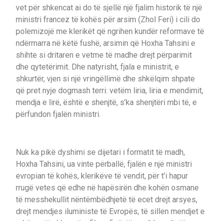
vet për shkencat ai do të sjellë një fjalim historik të një
ministri francez të kohës për arsim (Zhol Feri) i cili do
polemizojë me klerikët që ngrihen kundër reformave të
ndërmarra në këtë fushë, arsimin që Hoxha Tahsini e
shihte si dritaren e vetme të madhe drejt përparimit
dhe qytetërimit. Dhe natyrisht, fjala e ministrit, e
shkurtër, vjen si një vringëllimë dhe shkëlqim shpate
që pret nyje dogmash terri: vetëm liria, liria e mendimit,
mendja e lirë, është e shenjtë, s’ka shenjtëri mbi të, e
përfundon fjalën ministri.
Nuk ka pikë dyshimi se dijetari i formatit të madh,
Hoxha Tahsini, ua vinte përballë, fjalën e një ministri
evropian të kohës, klerikëve të vendit, për t’i hapur
rrugë vetes që edhe në hapësirën dhe kohën osmane
të messhekullit nëntëmbëdhjetë të ecet drejt arsyes,
drejt mendjes iluministe të Evropës, të sillen mendjet e