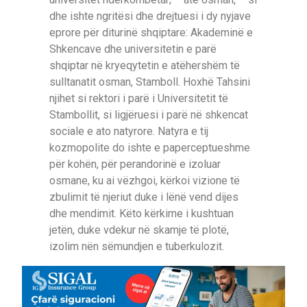
dhe ishte ngritësi dhe drejtuesi i dy nyjave
eprore për diturinë shqiptare: Akademinë e
Shkencave dhe universitetin e parë
shqiptar në kryeqytetin e atëhershëm të
sulltanatit osman, Stamboll. Hoxhë Tahsini
njihet si rektori i parë i Universitetit të
Stambollit, si ligjëruesi i parë në shkencat
sociale e ato natyrore. Natyra e tij
kozmopolite do ishte e paperceptueshme
për kohën, për perandorinë e izoluar
osmane, ku ai vëzhgoi, kërkoi vizione të
zbulimit të njeriut duke i lënë vend dijes
dhe mendimit. Këto kërkime i kushtuan
jetën, duke vdekur në skamje të plotë,
izolim nën sëmundjen e tuberkulozit.