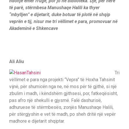
ndonjë emër rruge, por jo në biblioteka. Dje, për herë
të parë, stërmbesa Manushaqe Halili ka thyer
“mbylljen” e dijetarit, duke botuar të plotë në shqip
veprën e tij, nisur me tri vëllimet e para, promovuar në
Akademinë e Shkencave
Ali Aliu
Tri
vëllimet e para nga projekti “Vepra” të Hoxha Tahsinit
vijnë, për shumicën nga ne, në mos për të gjithë, si një
zbulim i madh, i këndshëm gjithsesi, por, fatkeqësisht,
pas afro një shekulli e gjysmë. Falë dashurisë,
adhuruese të stërmbesës, zonjës Manushaqe Halili,
për stërgjyshin e vet të madh, po sheh dritë një vepër
madhore e dijetarit shqiptar.