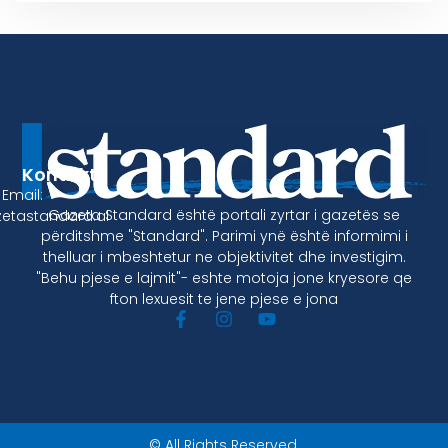
Kontakt
Email:
Gazeta Standard është portali zyrtar i gazetës se
etastandard.al
përditshme "Standard". Parimi ynë është informimi i
thelluar i mbeshtetur ne objektivitet dhe investigim.
"Behu pjese e lajmit"- eshte motoja jone kryesore qe
fton lexuesit te jene pjese e jona
© All Rights Reserved.