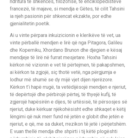
ndritura të shkencës, filozofisë, të enciklopedistëve
francezë, të majave, si mendja e Gëtes, të cilit Tahsini
ia njeh pasionin për shkencat ekzakte, por edhe
gjenialitetin poetik.
Ai u vinte përpara inkuizicionin e klerikëve të vet, ua
vinte përballë mendjen e lirë që nga Pitagora, Galileu
dhe Koperniku, Xhordano Brunon dhe djegien e kësaj
mendjeje të lirë në furrat mesjetare. Hoxha Tahsini
kërkon në vizionin e vet të përtejmen, të pakapshmen,
ai kërkon ta zgjojë, siç thotë vetë, nga përgjumja e
lodhur më shumë se dy mijë vjet dijen njerëzore.
Kërkon t’i hapë rrugë, ta vetëdijësojë mendjen e njeriut,
të depërtojë dhe përbirojë përtej, të thyejë kufij, të
zgjerojë hapësirën e dijes, të urtësisë, të përsosjes së
njeriut, duke kërkuar njëkohësisht edhe shkaqet e këtij
lëngimi që nuk merr fund në jetën e globit dhe jetën e
njeriut, e që, me sa duket, rrezikon të jetë i përjetshëm.
E vuan thellë mendja dhe shpirti i tij këtë plogështi