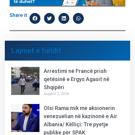
Share it :
Lajmet e fundit
Arrestimi në Francë prish
qetësinë e Ergys Agasit në
Shqipëri
August 3, 2026
Olsi Rama mik me aksionerin
venezuelian në kazinonë e Air
Albania/ Këlliçi: Tre pyetje
publike për SPAK