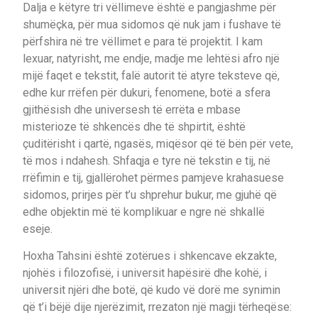
Dalja e këtyre tri vëllimeve është e pangjashme për
shumëçka, për mua sidomos që nuk jam i fushave të
përfshira në tre vëllimet e para të projektit. I kam
lexuar, natyrisht, me endje, madje me lehtësi afro një
mijë faqet e tekstit, falë autorit të atyre teksteve që,
edhe kur rrëfen për dukuri, fenomene, botë a sfera
gjithësish dhe universesh të errëta e mbase
misterioze të shkencës dhe të shpirtit, është
çuditërisht i qartë, ngasës, miqësor që të bën për vete,
të mos i ndahesh. Shfaqja e tyre në tekstin e tij, në
rrëfimin e tij, gjallërohet përmes pamjeve krahasuese
sidomos, prirjes për t’u shprehur bukur, me gjuhë që
edhe objektin më të komplikuar e ngre në shkallë
eseje.
Hoxha Tahsini është zotërues i shkencave ekzakte,
njohës i filozofisë, i universit hapësirë dhe kohë, i
universit njëri dhe botë, që kudo vë dorë me synimin
që t’i bëjë dije njerëzimit, rrezaton një magji tërheqëse: