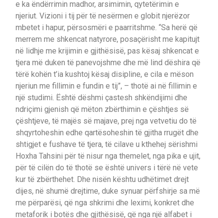
e ka ëndërrimin madhor, arsimimin, qytetërimin e
njeriut. Vizioni i tij për të nesërmen e globit njerëzor
mbetet i hapur, përsosmëri e paarritshme. “Sa herë që
merrem me shkencat natyrore, posaçërisht me kapitujt
në lidhje me krijimin e gjithësisë, pas kësaj shkencat e
tjera më duken të panevojshme dhe më lind dëshira që
tërë kohën t’ia kushtoj kësaj disipline, e cila e mëson
njeriun me fillimin e fundin e tij”, – thotë ai në fillimin e
një studimi. Është dëshmi çastesh shkëndijimi dhe
ndriçimi gjenish që mëton zbërthimin e çështjes së
çështjeve, të majës së majave, prej nga vetvetiu do të
shqyrtoheshin edhe qartësoheshin të gjitha rrugët dhe
shtigjet e fushave të tjera, të cilave u kthehej sërishmi
Hoxha Tahsini për të nisur nga themelet, nga pika e ujit,
për të cilën do të thotë se është univers i tërë në vete
kur të zbërthehet. Dhe nisën kështu udhëtimet drejt
dijes, në shumë drejtime, duke synuar përfshirje sa më
me përparësi, që nga shkrimi dhe leximi, konkret dhe
metaforik i botës dhe gjithësisë, që nga një alfabet i