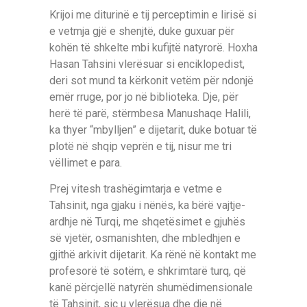
Krijoi me diturinë e tij perceptimin e lirisë si
e vetmja gjë e shenjtë, duke guxuar për
kohën të shkelte mbi kufijtë natyrorë. Hoxha
Hasan Tahsini vlerësuar si enciklopedist,
deri sot mund ta kërkonit vetëm për ndonjë
emër rruge, por jo në biblioteka. Dje, për
herë të parë, stërmbesa Manushaqe Halili,
ka thyer “mbylljen” e dijetarit, duke botuar të
plotë në shqip veprën e tij, nisur me tri
vëllimet e para.
Prej vitesh trashëgimtarja e vetme e
Tahsinit, nga gjaku i nënës, ka bërë vajtje-
ardhje në Turqi, me shqetësimet e gjuhës
së vjetër, osmanishten, dhe mbledhjen e
gjithë arkivit dijetarit. Ka rënë në kontakt me
profesorë të sotëm, e shkrimtarë turq, që
kanë përcjellë natyrën shumëdimensionale
të Tahsinit, siç u vlerësua dhe dje në