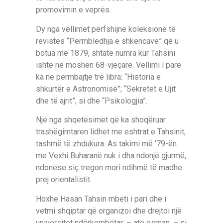
promovimin e veprës.
Dy nga vëllimet përfshijnë koleksione të
revistës “Përmbledhja e shkencave” që u
botua më 1879, shtatë numra kur Tahsini
ishte në moshën 68-vjeçare. Vëllimi i parë
ka në përmbajtje tre libra: “Historia e
shkurtër e Astronomisë”; “Sekretet e Ujit
dhe të ajrit”; si dhe “Psikologjia”.
Një nga shqetësimet që ka shoqëruar
trashëgimtaren lidhet me eshtrat e Tahsinit,
tashmë të zhdukura. As takimi më ‘79-ën
me Vexhi Buharanë nuk i dha ndonjë gjurmë,
ndonëse siç tregon mori ndihmë të madhe
prej orientalistit.
Hoxhë Hasan Tahsin mbeti i pari dhe i
vetmi shqiptar që organizoi dhe drejtoi një
universitet ndërkombëtar; – atë osman, – si