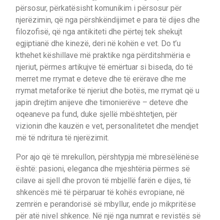
përsosur, përkatësisht komunikim i përsosur për
njerëzimin, që nga përshkëndijimet e para të dijes dhe
filozofisë, që nga antikiteti dhe përtej tek shekujt
egjiptianë dhe kinezë, deri në kohën e vet. Do t’u
kthehet këshillave më praktike nga përditshmëria e
njeriut, përmes artikujve të emërtuar si biseda, do të
merret me rrymat e deteve dhe të erërave dhe me
rrymat metaforike të njeriut dhe botës, me rrymat që u
japin drejtim anijeve dhe timonierëve – deteve dhe
oqeaneve pa fund, duke sjellë mbështetjen, për
vizionin dhe kauzën e vet, personalitetet dhe mendjet
më të ndritura të njerëzimit.
Por ajo që të mrekullon, përshtypja më mbresëlënëse
është: pasioni, eleganca dhe mjeshtëria përmes së
cilave ai sjell dhe provon të mbjellë farën e dijes, të
shkencës më të përparuar të kohës evropiane, në
zemrën e perandorisë së mbyllur, ende jo mikpritëse
për atë nivel shkence. Në një nga numrat e revistës së