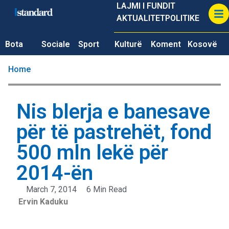
LAJMI I FUNDIT
AKTUALITET
POLITIKE
Bota
Sociale
Sport
Kulturë
Koment
Kosovë
Home
Nis blerja e banesave
për të pastrehët, fond
500 mln lekë për
2014-ën
March 7, 2014
6 Min Read
Ervin Kaduku