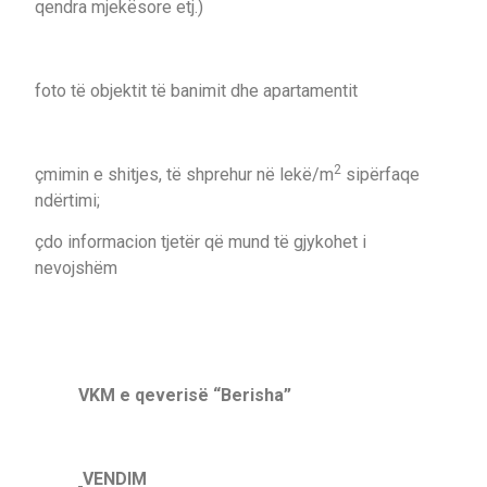
qendra mjekësore etj.)
foto të objektit të banimit dhe apartamentit
2
çmimin e shitjes, të shprehur në lekë/m
sipërfaqe
ndërtimi;
çdo informacion tjetër që mund të gjykohet i
nevojshëm
VKM e qeverisë “Berisha”
VENDIM