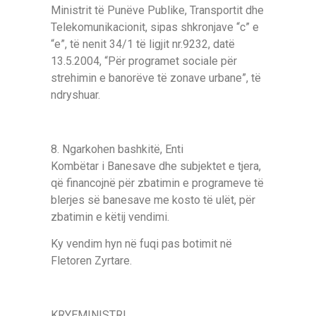
Ministrit të Punëve Publike, Transportit dhe
Telekomunikacionit, sipas shkronjave “c” e
“e”, të nenit 34/1 të ligjit nr.9232, datë
13.5.2004, “Për programet sociale për
strehimin e banorëve të zonave urbane”, të
ndryshuar.
8. Ngarkohen bashkitë, Enti
Kombëtar і Banesave dhe subjektet e tjera,
që financojnë për zbatimin e programeve të
blerjes së banesave me kosto të ulët, për
zbatimin e këtij vendimi.
Ky vendim hyn në fuqi pas botimit në
Fletoren Zyrtare.
KRYEMІNІSTRІ