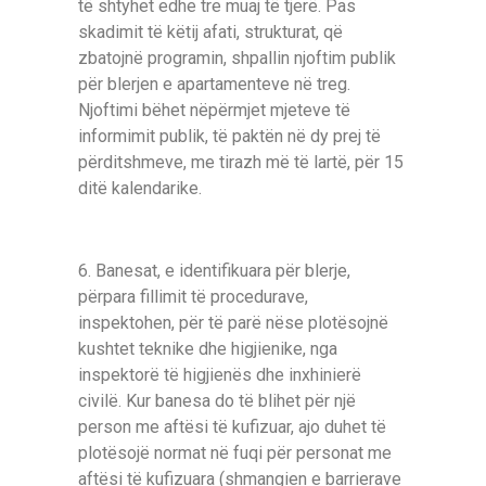
të shtyhet edhe tre muaj të tjerë. Pas
skadimit të këtij afati, strukturat, që
zbatojnë programin, shpallin njoftim publik
për blerjen e apartamenteve në treg.
Njoftimi bëhet nëpërmjet mjeteve të
informimit publik, të paktën në dy prej të
përditshmeve, me tirazh më të lartë, për 15
ditë kalendarike.
6. Banesat, e identifikuara për blerje,
përpara fillimit të procedurave,
inspektohen, për të parë nëse plotësojnë
kushtet teknike dhe higjienike, nga
inspektorë të higjienës dhe inxhinierë
civilë. Kur banesa do të blihet për një
person me aftësi të kufizuar, ajo duhet të
plotësojë normat në fuqi për personat me
aftësi të kufizuara (shmangien e barrierave