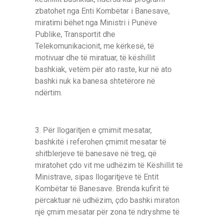
zbatohet nga Enti Kombëtar і Banesave,
miratimi bëhet nga Ministri і Punëve
Publike, Transportit dhe
Telekomunikacionit, me kërkesë, të
motivuar dhe të miratuar, të këshillit
bashkiak, vetëm për ato raste, kur në ato
bashki nuk ka banesa shtetërore në
ndërtim.
3. Për llogaritjen e çmimit mesatar,
bashkitë і referohen çmimit mesatar të
shitblerjeve të banesave në treg, që
miratohet çdo vit me udhëzim të Këshillit të
Ministrave, sipas llogaritjeve të Entit
Kombëtar të Banesave. Brenda kufirit të
përcaktuar në udhëzim, çdo bashki miraton
një çmim mesatar për zona të ndryshme të