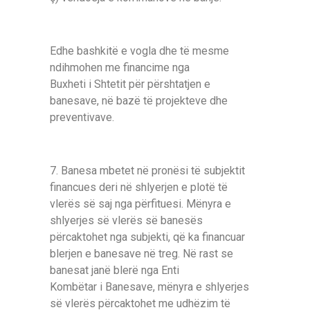
Edhe bashkitë e vogla dhe të mesme
ndihmohen me financime nga
Buxheti і Shtetit për përshtatjen e
banesave, në bazë të projekteve dhe
preventivave.
7. Banesa mbetet në pronësi të subjektit
financues deri në shlyerjen e plotë të
vlerës së saj nga përfituesi. Mënyra e
shlyerjes së vlerës së banesës
përcaktohet nga subjekti, që ka financuar
blerjen e banesave në treg. Në rast se
banesat janë blerë nga Enti
Kombëtar і Banesave, mënyra e shlyerjes
së vlerës përcaktohet me udhëzim të