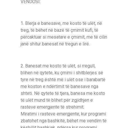
VENDOSI:
1. Blerja e banesave, me kosto të ulët, në
treg, të bëhet në bazë të çmimit kufi, të
përcaktuar si mesatare e çmimit, me të cilin
janë shitur banesat në tregun e lirë.
2. Banesat me kosto të ulët, si rregull,
blihen në qytete, ku çmimi і shitblerjes së
tyre në treg është më і ulët ose і barabartë
me koston e ndërtimit të banesave nga
shteti. Në qytete të tjera, banesa me kosto
të ulët mund të blihet për zgjidhjen e
rasteve emergjente të strehimit.
Miratimi і rasteve emergjente, kur programi
zbatohet nga bashkitë, bëhet me vendim të
këshillit bashkiak, ndërsa kur programi