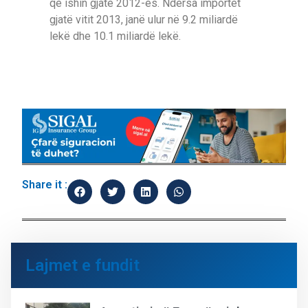
që ishin gjatë 2012-ës. Ndërsa importet
gjatë vitit 2013, janë ulur në 9.2 miliardë
lekë dhe 10.1 miliardë lekë.
Share it :
Lajmet e fundit