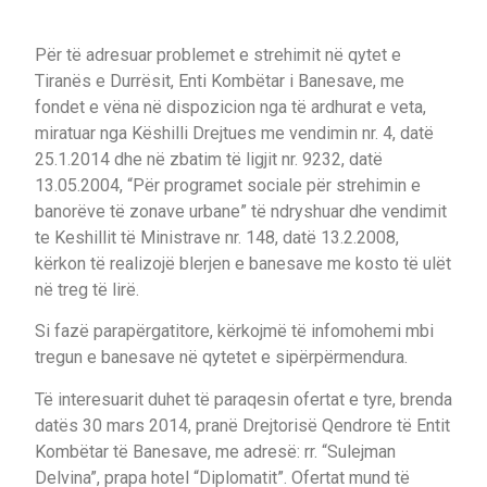
Për të adresuar problemet e strehimit në qytet e
Tiranës e Durrësit, Enti Kombëtar i Banesave, me
fondet e vëna në dispozicion nga të ardhurat e veta,
miratuar nga Këshilli Drejtues me vendimin nr. 4, datë
25.1.2014 dhe në zbatim të ligjit nr. 9232, datë
13.05.2004, “Për programet sociale për strehimin e
banorëve të zonave urbane” të ndryshuar dhe vendimit
te Keshillit të Ministrave nr. 148, datë 13.2.2008,
kërkon të realizojë blerjen e banesave me kosto të ulët
në treg të lirë.
Si fazë parapërgatitore, kërkojmë të infomohemi mbi
tregun e banesave në qytetet e sipërpërmendura.
Të interesuarit duhet të paraqesin ofertat e tyre, brenda
datës 30 mars 2014, pranë Drejtorisë Qendrore të Entit
Kombëtar të Banesave, me adresë: rr. “Sulejman
Delvina”, prapa hotel “Diplomatit”. Ofertat mund të