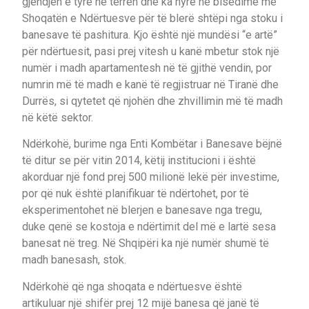
gjendjen e tyre në terren dhe ka hyrë në bisedime me
Shoqatën e Ndërtuesve për të blerë shtëpi nga stoku i
banesave të pashitura. Kjo është një mundësi “e artë”
për ndërtuesit, pasi prej vitesh u kanë mbetur stok një
numër i madh apartamentesh në të gjithë vendin, por
numrin më të madh e kanë të regjistruar në Tiranë dhe
Durrës, si qytetet që njohën dhe zhvillimin më të madh
në këtë sektor.
Ndërkohë, burime nga Enti Kombëtar i Banesave bëjnë
të ditur se për vitin 2014, këtij institucioni i është
akorduar një fond prej 500 milionë lekë për investime,
por që nuk është planifikuar të ndërtohet, por të
eksperimentohet në blerjen e banesave nga tregu,
duke qenë se kostoja e ndërtimit del më e lartë sesa
banesat në treg. Në Shqipëri ka një numër shumë të
madh banesash, stok.
Ndërkohë që nga shoqata e ndërtuesve është
artikuluar një shifër prej 12 mijë banesa që janë të