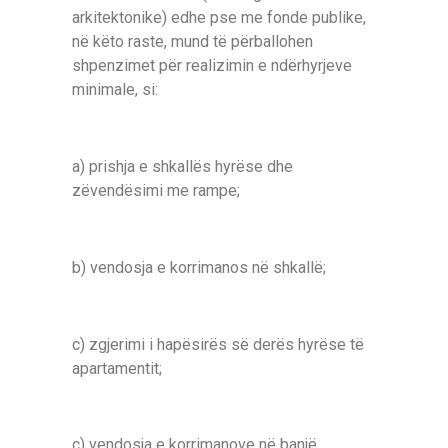
arkitektonike) edhe pse me fonde publike,
në këto raste, mund të përballohen
shpenzimet për realizimin e ndërhyrjeve
minimale, si:
a) prishja e shkallës hyrëse dhe
zëvendësimi me rampe;
b) vendosja e korrimanos në shkallë;
c) zgjerimi і hapësirës së derës hyrëse të
apartamentit;
ç) vendosja e korrimanove në banjë.