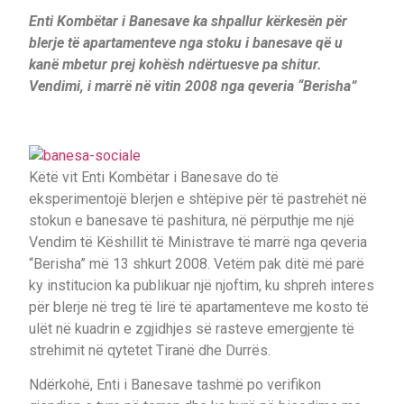
Enti Kombëtar i Banesave ka shpallur kërkesën për
blerje të apartamenteve nga stoku i banesave që u
kanë mbetur prej kohësh ndërtuesve pa shitur.
Vendimi, i marrë në vitin 2008 nga qeveria “Berisha”
Këtë vit Enti Kombëtar i Banesave do të
eksperimentojë blerjen e shtëpive për të pastrehët në
stokun e banesave të pashitura, në përputhje me një
Vendim të Këshillit të Ministrave të marrë nga qeveria
“Berisha” më 13 shkurt 2008. Vetëm pak ditë më parë
ky institucion ka publikuar një njoftim, ku shpreh interes
për blerje në treg të lirë të apartamenteve me kosto të
ulët në kuadrin e zgjidhjes së rasteve emergjente të
strehimit në qytetet Tiranë dhe Durrës.
Ndërkohë, Enti i Banesave tashmë po verifikon