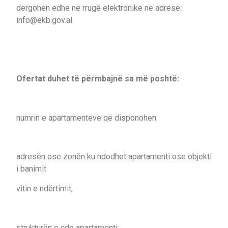
dërgohen edhe në rrugë elektronike në adresë:
info@ekb.gov.al.
Ofertat duhet të përmbajnë sa më poshtë:
numrin e apartamenteve që disponohen
adresën ose zonën ku ndodhet apartamenti ose objekti
i banimit
vitin e ndërtimit;
strukturën e çdo apartamenti;