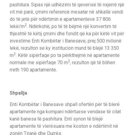
pashitura. Sipas një udhëzimi të qeverisë të nxjerrë një
vit më parë, çmimi referencë mesatar në shkallë vendi
do të jetë për ndërtimin e apartamenteve 37 806
2
lekë/m
. Ndërkohë, po të të bëjmë një konvertim të
thjeshtë të këtij çmimi dhe fondit që ka për këtë vit për
investime Enti Kombëtar i Banesave, prej 500 milionë
lekë, rezulton se ky institucion mund të blejë 13 350
2
m
. Këtë sipërfaqe po ta përkthejmë në apartamente
2
normale me sipërfaqe 70 m
, rezulton që të blihen
rreth 190 apartamente.
Shpallja
Enti Kombëtar i Banesave shpall ofertën për të blerë
apartamente nga kompani ndërtuese vendase të cilat
kanë banesa të pashitura. Enti synon të blejë
apartamente të vlerësuara me koston e ndërtimit në
zonën Tiranë dhe Durrës.