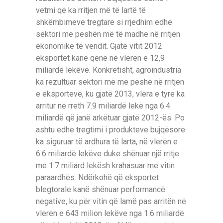
vetmi që ka rritjen më të lartë të
shkëmbimeve tregtare si rrjedhim edhe
sektori me peshën më të madhe në rritjen
ekonomike të vendit. Gjatë vitit 2012
eksportet kanë qenë në vlerën e 12,9
miliardë lekëve. Konkretisht, agroindustria
ka rezultuar sektori më me peshë në rritjen
e eksporteve, ku gjatë 2013, vlera e tyre ka
arritur në rreth 7.9 miliardë lekë nga 6.4
miliardë që janë arkëtuar gjatë 2012-ës. Po
ashtu edhe tregtimi i produkteve bujqësore
ka siguruar të ardhura të larta, në vlerën e
6.6 miliardë lekëve duke shënuar një rritje
me 1.7 miliard lekësh krahasuar me vitin
paraardhës. Ndërkohë që eksportet
blegtorale kanë shënuar performancë
negative, ku për vitin që lamë pas arritën në
vlerën e 643 milion lekëve nga 1.6 miliardë