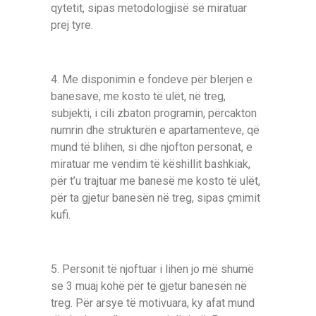
qytetit, sipas metodologjisë së miratuar
prej tyre.
4. Me disponimin e fondeve për blerjen e
banesave, me kosto të ulët, në treg,
subjekti, і cili zbaton programin, përcakton
numrin dhe strukturën e apartamenteve, që
mund të blihen, si dhe njofton personat, e
miratuar me vendim të këshillit bashkiak,
për t’u trajtuar me banesë me kosto të ulët,
për ta gjetur banesën në treg, sipas çmimit
kufi.
5. Personit të njoftuar і lihen jo më shumë
se 3 muaj kohë për të gjetur banesën në
treg. Për arsye të motivuara, ky afat mund