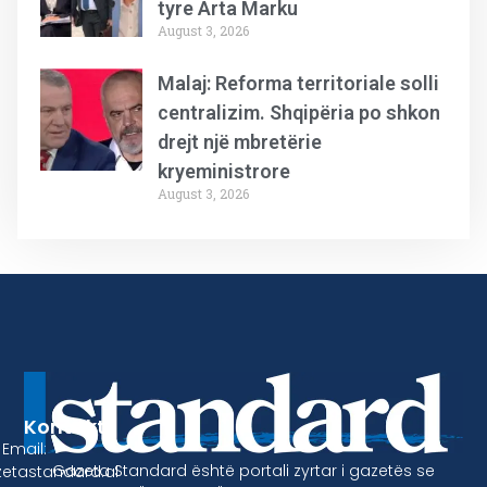
tyre Arta Marku
August 3, 2026
Malaj: Reforma territoriale solli
centralizim. Shqipëria po shkon
drejt një mbretërie
kryeministrore
August 3, 2026
Kontakt
Email:
Gazeta Standard është portali zyrtar i gazetës se
etastandard.al