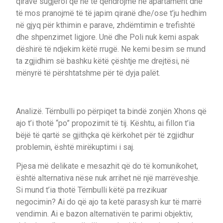
qirave sugjeroi që ne të qëndrojmë në apartament dhe
të mos pranojmë të të japim qiranë dhe/ose t’ju hedhim
në gjyq për kthimin e parave, zhdëmtimin e trefishtë
dhe shpenzimet ligjore. Unë dhe Poli nuk kemi aspak
dëshirë të ndjekim këtë rrugë. Ne kemi besim se mund
ta zgjidhim së bashku këtë çështje me drejtësi, në
mënyrë të përshtatshme për të dyja palët.
Analizë. Tërnbulli po përpiqet ta bindë zonjën Xhons që
ajo t’i thotë “po” propozimit të tij. Kështu, ai fillon t’ia
bëjë të qartë se gjithçka që kërkohet për të zgjidhur
problemin, është mirëkuptimi i saj.
Pjesa më delikate e mesazhit që do të komunikohet,
është alternativa nëse nuk arrihet në një marrëveshje.
Si mund t’ia thotë Tërnbulli këtë pa rrezikuar
negocimin? Ai do që ajo ta ketë parasysh kur të marrë
vendimin. Ai e bazon alternativën te parimi objektiv,