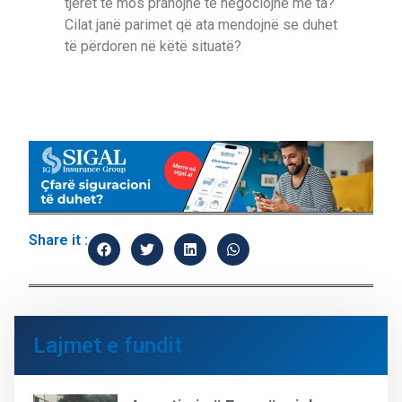
tjerët të mos pranojnë të negociojnë me ta?
Cilat janë parimet që ata mendojnë se duhet
të përdoren në këtë situatë?
Share it :
Lajmet e fundit