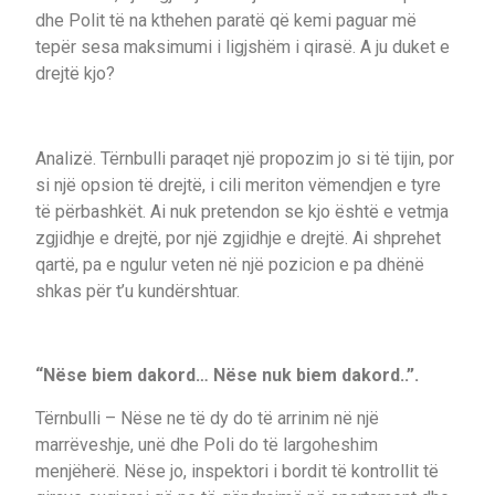
dhe Polit të na kthehen paratë që kemi paguar më
tepër sesa maksimumi i ligjshëm i qirasë. A ju duket e
drejtë kjo?
Analizë. Tërnbulli paraqet një propozim jo si të tijin, por
si një opsion të drejtë, i cili meriton vëmendjen e tyre
të përbashkët. Ai nuk pretendon se kjo është e vetmja
zgjidhje e drejtë, por një zgjidhje e drejtë. Ai shprehet
qartë, pa e ngulur veten në një pozicion e pa dhënë
shkas për t’u kundërshtuar.
“Nëse biem dakord… Nëse nuk biem dakord..”.
Tërnbulli – Nëse ne të dy do të arrinim në një
marrëveshje, unë dhe Poli do të largoheshim
menjëherë. Nëse jo, inspektori i bordit të kontrollit të