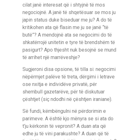
cilat janë interesat që i shtyjnë të mos
negociojnë. A janë të shqetësuar se mos ju
japin status duke biseduar me ju? A do të
kritikohen ata që flasin me ju se janë “të
butë”? A mendojnë ata se negocimi do të
shkatërrojë unitetin e tyre të brendshëm të
pasigurt? Apo thjesht nuk besojnë se mund
të arrihet një marrëveshje?
Sugjeroni disa opsione, të tilla si: negocimi
nëpërmjet palëve të treta, dërgimi i letrave
ose nxitja e individëve privatë, për
shembull gazetarëve, për të diskutuar
çështjet (siç ndodhi në çështjen iraniane).
Së fundi, këmbëngulni në përdorimin e
parimeve. A është kjo mënyra se si ata do
t’ju kërkonin të vepronit? A duan ata që
edhe ju të vini parakushte? A duan që të