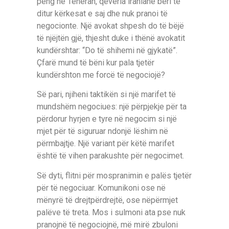
peng në Teheran, qeveria iraniane bëri të
ditur kërkesat e saj dhe nuk pranoi të
negocionte. Një avokat shpesh do të bëjë
të njëjtën gjë, thjesht duke i thënë avokatit
kundërshtar: “Do të shihemi në gjykatë”.
Çfarë mund të bëni kur pala tjetër
kundërshton me forcë të negociojë?
Së pari, njiheni taktikën si një marifet të
mundshëm negociues: një përpjekje për ta
përdorur hyrjen e tyre në negocim si një
mjet për të siguruar ndonjë lëshim në
përmbajtje. Një variant për këtë marifet
është të vihen parakushte për negocimet.
Së dyti, flitni për mospranimin e palës tjetër
për të negociuar. Komunikoni ose në
mënyrë të drejtpërdrejtë, ose nëpërmjet
palëve të treta. Mos i sulmoni ata pse nuk
pranojnë të negociojnë, më mirë zbuloni