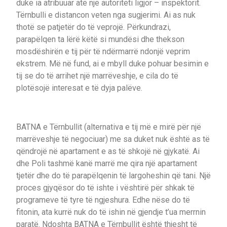
duke ia atribuuar atë një autoriteti ligjor – inspektorit.
Tërnbulli e distancon veten nga sugjerimi. Ai as nuk
thotë se patjetër do të veprojë. Përkundrazi,
parapëlqen ta lërë këtë si mundësi dhe thekson
mosdëshirën e tij për të ndërmarrë ndonjë veprim
ekstrem. Më në fund, ai e mbyll duke pohuar besimin e
tij se do të arrihet një marrëveshje, e cila do të
plotësojë interesat e të dyja palëve.
BATNA e Tërnbullit (alternativa e tij më e mirë për një
marrëveshje të negociuar) me sa duket nuk është as të
qëndrojë në apartament e as të shkojë në gjykatë. Ai
dhe Poli tashmë kanë marrë me qira një apartament
tjetër dhe do të parapëlqenin të largoheshin që tani. Një
proces gjyqësor do të ishte i vështirë për shkak të
programeve të tyre të ngjeshura. Edhe nëse do të
fitonin, ata kurrë nuk do të ishin në gjendje t’ua merrnin
paratë. Ndoshta BATNA e Tërnbullit është thjesht të