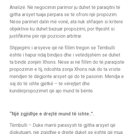
Analizë. Në negocimin parimor ju duhet të paraqitni të
gjitha arsyet tuaja përpara se të ofroni një propozim.
Nëse parimet dalin më vonë, ata nuk shfaqen si kritere
objektive ku duhet bazuar propozimi, por thjesht si
justifikime për një pozicion arbitrar.
Shpjegimi i arsyeve që në fillim tregon se Tërnbulli
është i hapur ndaj bindjes dhe i vetëdijshëm se duhet
ta bindë zonjën Xhons. Nëse ai në fillim do të paraqiste
propozimin e tij, ndoshta zonja Xhons nuk do ta vriste
mendjen të dëgjonte arsyet që do të pasonin. Mendja e
saj do të ishte gjetkë – te vërejtjet dhe
kundërpropozimet që ajo mund të bënte.
“Një zgjidhje e drejtë mund të ishte..”.
Tërnbulli – Duke marrë parasysh të gjitha arsyet që
diskutuam, një zgjidhje e drejtë duket se është që mua