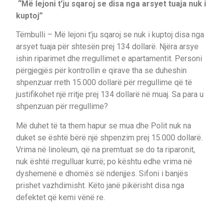
“Më lejoni t’ju sqaroj se disa nga arsyet tuaja nuk i
kuptoj”
Tërnbulli – Më lejoni t’ju sqaroj se nuk i kuptoj disa nga
arsyet tuaja për shtesën prej 134 dollarë. Njëra arsye
ishin riparimet dhe rregullimet e apartamentit. Personi
përgjegjës për kontrollin e qirave tha se duheshin
shpenzuar rreth 15.000 dollarë për rregullime që të
justifikohet një rritje prej 134 dollarë në muaj. Sa para u
shpenzuan për rregullime?
Më duhet të ta them hapur se mua dhe Polit nuk na
duket se është bërë një shpenzim prej 15.000 dollarë.
Vrima në linoleum, që na premtuat se do ta riparonit,
nuk është rregulluar kurrë; po kështu edhe vrima në
dyshemenë e dhomës së ndenjjes. Sifoni i banjës
prishet vazhdimisht. Këto janë pikërisht disa nga
defektet që kemi vënë re.