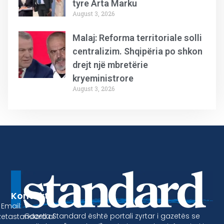
tyre Arta Marku
August 3, 2026
Malaj: Reforma territoriale solli
centralizim. Shqipëria po shkon
drejt një mbretërie
kryeministrore
August 3, 2026
Kontakt
Email:
Gazeta Standard është portali zyrtar i gazetës se
etastandard.al