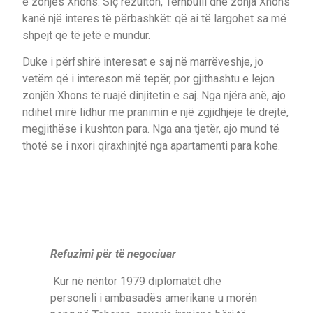
e zonjës Xhons. Siç rezulton, Tërnbulli dhe zonja Xhons
kanë një interes të përbashkët: që ai të largohet sa më
shpejt që të jetë e mundur.
Duke i përfshirë interesat e saj në marrëveshje, jo
vetëm që i intereson më tepër, por gjithashtu e lejon
zonjën Xhons të ruajë dinjitetin e saj. Nga njëra anë, ajo
ndihet mirë lidhur me pranimin e një zgjidhjeje të drejtë,
megjithëse i kushton para. Nga ana tjetër, ajo mund të
thotë se i nxori qiraxhinjtë nga apartamenti para kohe.
Refuzimi për të negociuar
Kur në nëntor 1979 diplomatët dhe
personeli i ambasadës amerikane u morën