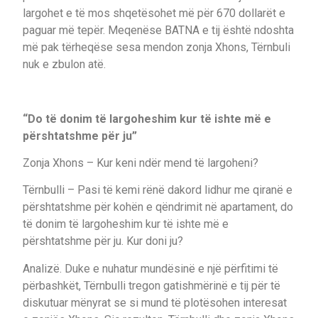
largohet e të mos shqetësohet më për 670 dollarët e
paguar më tepër. Meqenëse BATNA e tij është ndoshta
më pak tërheqëse sesa mendon zonja Xhons, Tërnbuli
nuk e zbulon atë.
“Do të donim të largoheshim kur të ishte më e
përshtatshme për ju”
Zonja Xhons – Kur keni ndër mend të largoheni?
Tërnbulli – Pasi të kemi rënë dakord lidhur me qiranë e
përshtatshme për kohën e qëndrimit në apartament, do
të donim të largoheshim kur të ishte më e
përshtatshme për ju. Kur doni ju?
Analizë. Duke e nuhatur mundësinë e një përfitimi të
përbashkët, Tërnbulli tregon gatishmërinë e tij për të
diskutuar mënyrat se si mund të plotësohen interesat