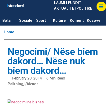
LAJMI I FUNDIT
AKTUALITET
POLITIKE
Bota
Sociale
Sport
Kulturë
Koment
Kosovë
Home
Negocimi/ Nëse biem
dakord… Nëse nuk
biem dakord…
February 20, 2014
6 Min Read
Psikologji/biznes