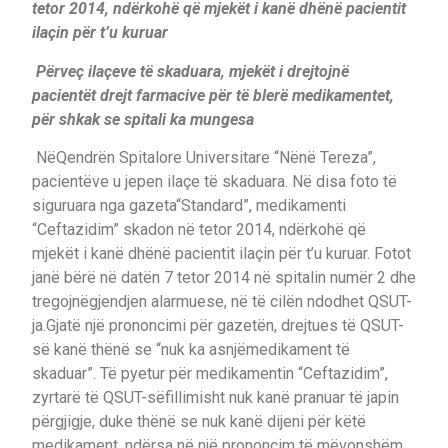
tetor 2014, ndërkohë që mjekët i kanë dhënë pacientit
ilaçin për t’u kuruar
Përveç ilaçeve të skaduara, mjekët i drejtojnë
pacientët drejt farmacive për të blerë medikamentet,
për shkak se spitali ka mungesa
NëQendrën Spitalore Universitare “Nënë Tereza”,
pacientëve u jepen ilaçe të skaduara. Në disa foto të
siguruara nga gazeta“Standard”, medikamenti
“Ceftazidim” skadon në tetor 2014, ndërkohë që
mjekët i kanë dhënë pacientit ilaçin për t’u kuruar. Fotot
janë bërë në datën 7 tetor 2014 në spitalin numër 2 dhe
tregojnëgjendjen alarmuese, në të cilën ndodhet QSUT-
ja.Gjatë një prononcimi për gazetën, drejtues të QSUT-
së kanë thënë se “nuk ka asnjëmedikament të
skaduar”. Të pyetur për medikamentin “Ceftazidim”,
zyrtarë të QSUT-sëfillimisht nuk kanë pranuar të japin
përgjigje, duke thënë se nuk kanë dijeni për këtë
medikament, ndërsa në një prononcim të mëvonshëm