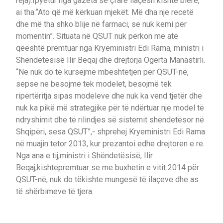
reja).Ipyetur nga gazeta se çfarë ilaçesh kishte blerë,
ai tha:“Ato që më kërkuan mjekët. Më dha një recetë
dhe më tha shko blije në farmaci, se nuk kemi për
momentin”. Situata në QSUT nuk përkon me atë
qëështë premtuar nga Kryeministri Edi Rama, ministri i
Shëndetësisë Ilir Beqaj dhe drejtorja Ogerta Manastirli.
“Ne nuk do të kursejmë mbështetjen për QSUT-në,
sepse ne besojmë tek modelet, besojmë tek
ripërtëritja sipas modeleve dhe nuk ka vend tjetër dhe
nuk ka pikë më strategjike për të ndërtuar një model të
ndryshimit dhe të rilindjes së sistemit shëndetësor në
Shqipëri, sesa QSUT”,- shprehej Kryeministri Edi Rama
në muajin tetor 2013, kur prezantoi edhe drejtoren e re.
Nga ana e tij,ministri i Shëndetësisë, Ilir
Beqaj,kishtepremtuar se me buxhetin e vitit 2014 për
QSUT-në, nuk do tëkishte mungesë të ilaçeve dhe as
të shërbimeve të tjera.