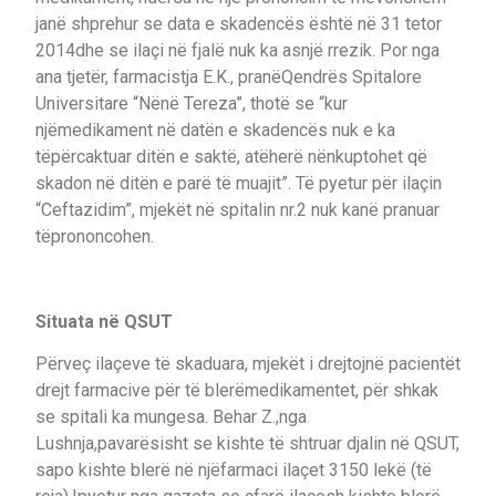
janë shprehur se data e skadencës është në 31 tetor
2014dhe se ilaçi në fjalë nuk ka asnjë rrezik. Por nga
ana tjetër, farmacistja E.K., pranëQendrës Spitalore
Universitare “Nënë Tereza”, thotë se “kur
njëmedikament në datën e skadencës nuk e ka
tëpërcaktuar ditën e saktë, atëherë nënkuptohet që
skadon në ditën e parë të muajit”. Të pyetur për ilaçin
“Ceftazidim”, mjekët në spitalin nr.2 nuk kanë pranuar
tëprononcohen.
Situata në QSUT
Përveç ilaçeve të skaduara, mjekët i drejtojnë pacientët
drejt farmacive për të blerëmedikamentet, për shkak
se spitali ka mungesa. Behar Z.,nga
Lushnja,pavarësisht se kishte të shtruar djalin në QSUT,
sapo kishte blerë në njëfarmaci ilaçet 3150 lekë (të