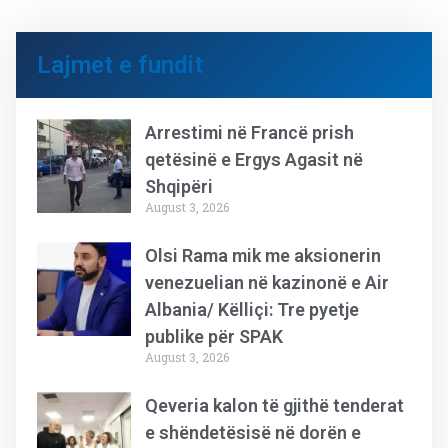
Lajmet e fundit
Arrestimi në Francë prish
qetësinë e Ergys Agasit në
Shqipëri
August 3, 2026
Olsi Rama mik me aksionerin
venezuelian në kazinonë e Air
Albania/ Këlliçi: Tre pyetje
publike për SPAK
August 3, 2026
Qeveria kalon të gjithë tenderat
e shëndetësisë në dorën e