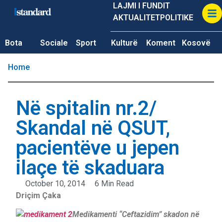
LAJMI I FUNDIT
AKTUALITET
POLITIKE
Bota
Sociale
Sport
Kulturë
Koment
Kosovë
Home
Në spitalin nr.2/
Skandal në QSUT,
pacientëve u jepen
ilaçe të skaduara
October 10, 2014
6 Min Read
Driçim Çaka
Medikamenti “Ceftazidim” skadon në