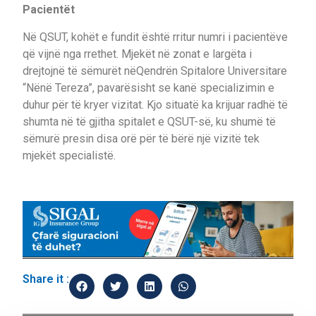
Pacientët
Në QSUT, kohët e fundit është rritur numri i pacientëve
që vijnë nga rrethet. Mjekët në zonat e largëta i
drejtojnë të sëmurët nëQendrën Spitalore Universitare
“Nënë Tereza”, pavarësisht se kanë specializimin e
duhur për të kryer vizitat. Kjo situatë ka krijuar radhë të
shumta në të gjitha spitalet e QSUT-së, ku shumë të
sëmurë presin disa orë për të bërë një vizitë tek
mjekët specialistë.
Share it :