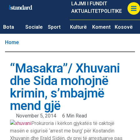
LAJMI I FUNDIT
AKTUALITET
POLITIKE
Bota
Sociale
Sport
Kulturë
Koment
Kosovë
Home
“Masakra”/ Xhuvani
dhe Sida mohojnë
krimin, s’mbajmë
mend gjë
November 5, 2014
6 Min Read
Prokuroria i kërkon gjykatës të caktojë
masën e sigurisë ‘arrest me burg’ për Kostandin
Xhuvanin dhe Erald Sidën, dy prej të arrestuarve pas