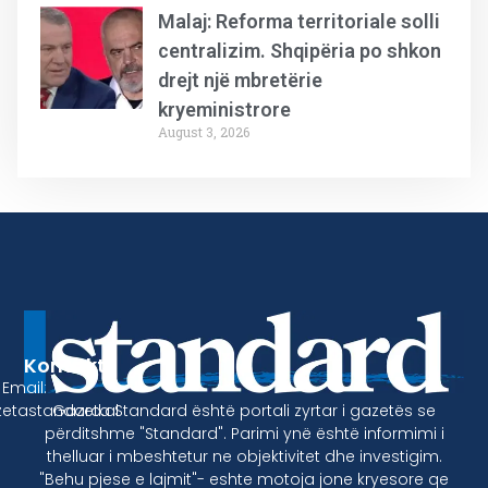
Malaj: Reforma territoriale solli
centralizim. Shqipëria po shkon
drejt një mbretërie
kryeministrore
August 3, 2026
Kontakt
Email:
Gazeta Standard është portali zyrtar i gazetës se
etastandard.al
përditshme "Standard". Parimi ynë është informimi i
thelluar i mbeshtetur ne objektivitet dhe investigim.
"Behu pjese e lajmit"- eshte motoja jone kryesore qe