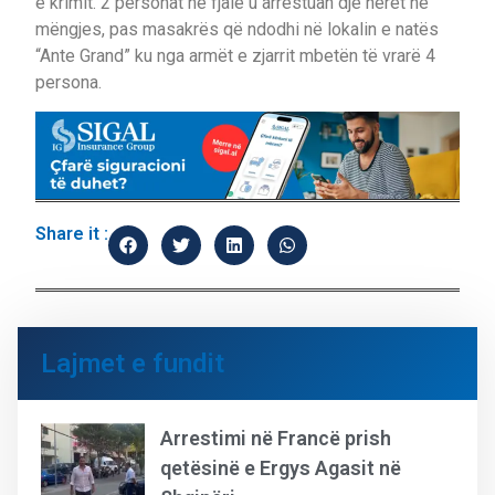
e krimit. 2 personat në fjalë u arrestuan dje herët në
mëngjes, pas masakrës që ndodhi në lokalin e natës
“Ante Grand” ku nga armët e zjarrit mbetën të vrarë 4
persona.
Share it :
Lajmet e fundit
Arrestimi në Francë prish
qetësinë e Ergys Agasit në