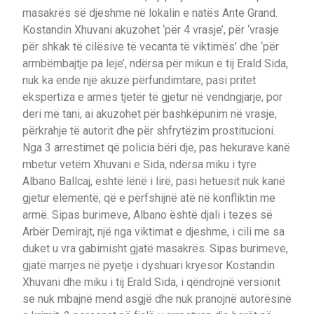
masakrës së djeshme në lokalin e natës Ante Grand.
Kostandin Xhuvani akuzohet ‘për 4 vrasje’, për ‘vrasje
për shkak të cilësive të vecanta të viktimës’ dhe ‘për
armbëmbajtje pa leje’, ndërsa për mikun e tij Erald Sida,
nuk ka ende një akuzë përfundimtare, pasi pritet
ekspertiza e armës tjetër të gjetur në vendngjarje, por
deri më tani, ai akuzohet për bashkëpunim në vrasje,
përkrahje të autorit dhe për shfrytëzim prostitucioni.
Nga 3 arrestimet që policia bëri dje, pas hekurave kanë
mbetur vetëm Xhuvani e Sida, ndërsa miku i tyre
Albano Ballcaj, është lënë i lirë, pasi hetuesit nuk kanë
gjetur elementë, që e përfshijnë atë në konfliktin me
armë. Sipas burimeve, Albano është djali i tezes së
Arbër Demirajt, një nga viktimat e djeshme, i cili me sa
duket u vra gabimisht gjatë masakrës. Sipas burimeve,
gjatë marrjes në pyetje i dyshuari kryesor Kostandin
Xhuvani dhe miku i tij Erald Sida, i qëndrojnë versionit
se nuk mbajnë mend asgjë dhe nuk pranojnë autorësinë