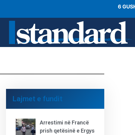
6 GUS
Lajmet e fundit
Arrestimi në Francë
prish qetësinë e Ergys