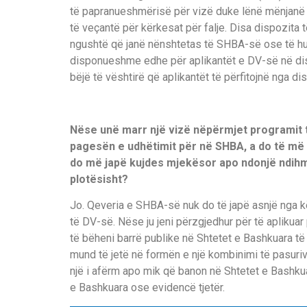
të papranueshmërisë për vizë duke lënë mënjanë a
të veçantë për kërkesat për falje. Disa dispozita t
ngushtë që janë nënshtetas të SHBA-së ose të hu
disponueshme edhe për aplikantët e DV-së në disa
bëjë të vështirë që aplikantët të përfitojnë nga disp
Nëse unë marr një vizë nëpërmjet programit 
pagesën e udhëtimit për në SHBA, a do të më 
do më japë kujdes mjekësor apo ndonjë ndihmë
plotësisht?
Jo. Qeveria e SHBA-së nuk do të japë asnjë nga k
të DV-së. Nëse ju jeni përzgjedhur për të aplikuar
të bëheni barrë publike në Shtetet e Bashkuara të
mund të jetë në formën e një kombinimi të pasurive
një i afërm apo mik që banon në Shtetet e Bashku
e Bashkuara ose evidencë tjetër.