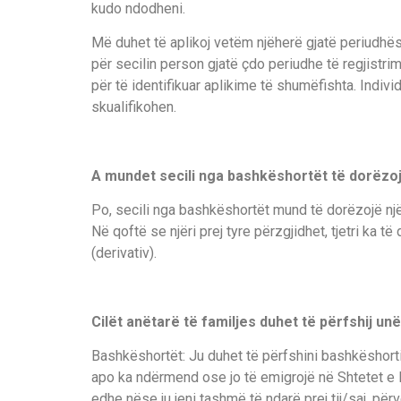
kudo ndodheni.
Më duhet të aplikoj vetëm njëherë gjatë periudhës 
për secilin person gjatë çdo periudhe të regjistrim
për të identifikuar aplikime të shumëfishta. Indi
skualifikohen.
A mundet secili nga bashkëshortët të dorëzo
Po, secili nga bashkëshortët mund të dorëzojë nj
Në qoftë se njëri prej tyre përzgjidhet, tjetri ka të
(derivativ).
Cilët anëtarë të familjes duhet të përfshij unë
Bashkëshortët: Ju duhet të përfshini bashkëshorti
apo ka ndërmend ose jo të emigrojë në Shtetet e 
edhe nëse ju jeni tashmë të ndarë prej tij/saj, përve