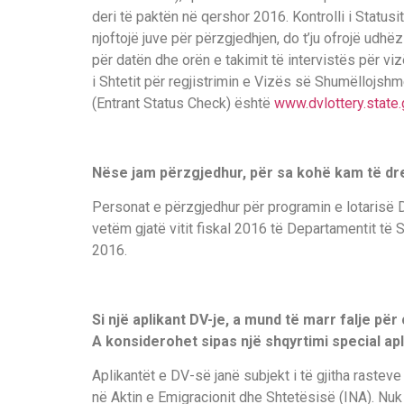
deri të paktën në qershor 2016. Kontrolli i Statusi
njoftojë juve për përzgjedhjen, do t’ju ofrojë udhë
për datën dhe orën e takimit të intervistës për vi
i Shtetit për regjistrimin e Vizës së Shumëllojshm
(Entrant Status Check) është
www.dvlottery.state
Nëse jam përzgjedhur, për sa kohë kam të drej
Personat e përzgjedhur për programin e lotarisë D
vetëm gjatë vitit fiskal 2016 të Departamentit të Sh
2016.
Si një aplikant DV-je, a mund të marr falje p
A
konsiderohet sipas një shqyrtimi special apl
Aplikantët e DV-së janë subjekt i të gjitha raste
në Aktin e Emigracionit dhe Shtetësisë (INA). Nuk 