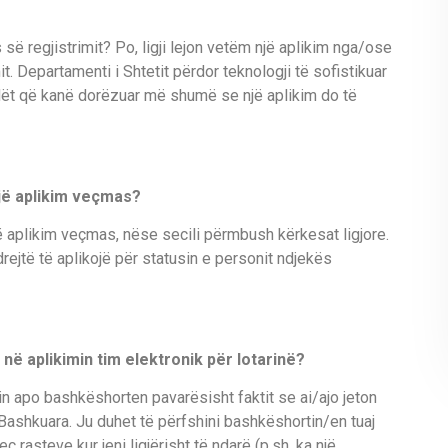
së regjistrimit? Po, ligji lejon vetëm një aplikim nga/ose
it. Departamenti i Shtetit përdor teknologji të sofistikuar
vidët që kanë dorëzuar më shumë se një aplikim do të
jë aplikim veçmas?
ë aplikim veçmas, nëse secili përmbush kërkesat ligjore.
 drejtë të aplikojë për statusin e personit ndjekës
 në aplikimin tim elektronik për lotarinë?
n apo bashkëshorten pavarësisht faktit se ai/ajo jeton
Bashkuara. Ju duhet të përfshini bashkëshortin/en tuaj
ç rasteve kur jeni ligjërisht të ndarë (p.sh. ka një