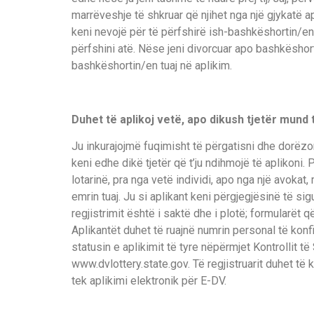
marrëveshje të shkruar që njihet nga një gjykatë ap
keni nevojë për të përfshirë ish-bashkëshortin/en
përfshini atë. Nëse jeni divorcuar apo bashkëshort
bashkëshortin/en tuaj në aplikim.
Duhet të aplikoj vetë, apo dikush tjetër mund 
Ju inkurajojmë fuqimisht të përgatisni dhe dorëzoni
keni edhe dikë tjetër që t’ju ndihmojë të aplikoni.
lotarinë, pra nga vetë individi, apo nga një avokat, 
emrin tuaj. Ju si aplikant keni përgjegjësinë të si
regjistrimit është i saktë dhe i plotë; formularët q
Aplikantët duhet të ruajnë numrin personal të kon
statusin e aplikimit të tyre nëpërmjet Kontrollit të
www.dvlottery.state.gov. Të regjistruarit duhet t
tek aplikimi elektronik për E-DV.