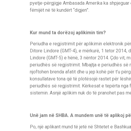
pyetje-përgjigje Ambasada Amerika ka shpjeguar ed
fëmijët në të kundërt “digjen”.
Kur mund ta dorëzoj aplikimin tim?
Periudha e regjistrimit për aplikimin elektronik p
Ditore Lindore (GMT-4), e mërkurë, 1 tetor 2014,
Lindore (GMT-5) e hënë, 3 nëntor 2014. Çdo vit, mi
periudhës së regjistrimit. Mbajtja e periudhës së r
njoftohen brenda afatit dhe u jep kohë për t’u pë
konsullatave tona që të plotësojë rastet për lëshim
periudhës së regjistrimit. Kërkesat e tepërta nga 
sistemin. Asnjë aplikim nuk do të pranohet pas me
Unë jam në SHBA. A mundem unë të aplikoj p
Po, një aplikant mund të jetë në Shtetet e Bashkua