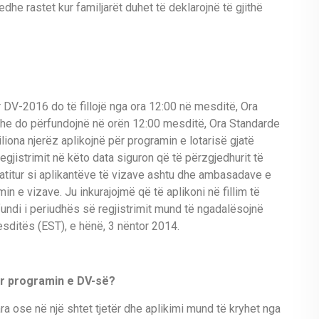
he rastet kur familjarët duhet të deklarojnë të gjithë
ër DV-2016 do të fillojë nga ora 12:00 në mesditë, Ora
 dhe do përfundojnë në orën 12:00 mesditë, Ora Standarde
liona njerëz aplikojnë për programin e lotarisë gjatë
egjistrimit në këto data siguron që të përzgjedhurit të
rgatitur si aplikantëve të vizave ashtu dhe ambasadave e
in e vizave. Ju inkurajojmë që të aplikoni në fillim të
fundi i periudhës së regjistrimit mund të ngadalësojnë
sditës (EST), e hënë, 3 nëntor 2014.
ër programin e DV-së?
ra ose në një shtet tjetër dhe aplikimi mund të kryhet nga