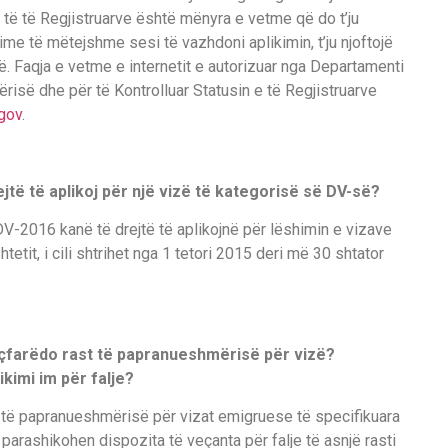
t të të Regjistruarve është mënyra e vetme që do t’ju
zime të mëtejshme sesi të vazhdoni aplikimin, t’ju njoftojë
zë. Faqja e vetme e internetit e autorizuar nga Departamenti
ërisë dhe për të Kontrolluar Statusin e të Regjistruarve
.gov
.
të të aplikoj për një vizë të kategorisë së DV-së?
V-2016 kanë të drejtë të aplikojnë për lëshimin e vizave
tetit, i cili shtrihet nga 1 tetori 2015 deri më 30 shtator
ër çfarëdo rast të papranueshmërisë për vizë?
ikimi im për falje?
ve të papranueshmërisë për vizat emigruese të specifikuara
parashikohen dispozita të veçanta për falje të asnjë rasti