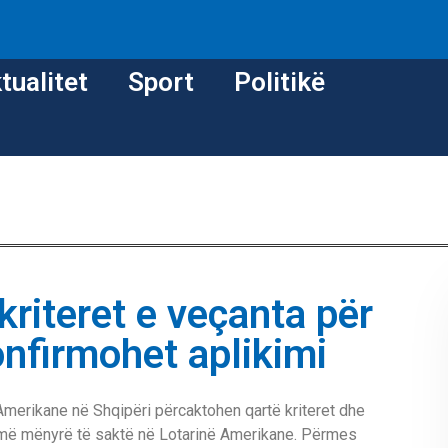
tualitet
Sport
Politikë
kriteret e veçanta për
onfirmohet aplikimi
erikane në Shqipëri përcaktohen qartë kriteret dhe
r më mënyrë të saktë në Lotarinë Amerikane. Përmes