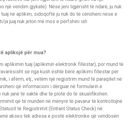
o një vendim gjykate). Nëse jeni ligjërisht të ndarë, ju nuk
 tuaj në aplikim, sidoqoftë ju nuk do të cënoheni nëse e
i/ja juaj nuk jeton më mos e përfshini ish
të aplikojë për mua?
 aplikimin tuaj (aplikimin elektronik fillestar), por mund të
 Pavarësisht se nga kush është bërë aplikimi fillestar për
mik, i afërm, etj., vetëm një regjistrim mund të paraqitet në
guroheni që informacioni i dërguar në formularin e
ë nuk janë të saktë dhe të plotë do të skualifikohen.
firmimit që të munden në mënyrë të pavarur të kontrollojnë
 Statusit të Regjistrimit (Entrant Status Check) në
ë kenë akses tek adresa e postë elektronike që vendosën