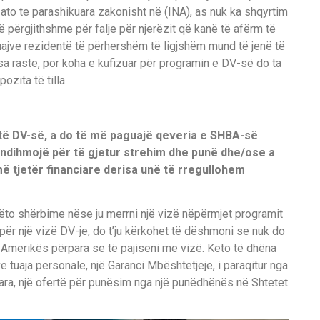
to te parashikuara zakonisht në (INA), as nuk ka shqyrtim
ë përgjithshme për falje për njerëzit që kanë të afërm të
ajve rezidentë të përhershëm të ligjshëm mund të jenë të
 raste, por koha e kufizuar për programin e DV-së do ta
ozita të tilla.
të DV-së, a do të më paguajë qeveria e SHBA-së
ndihmojë për të gjetur strehim dhe punë dhe/ose a
 tjetër financiare derisa unë të rregullohem
ëto shërbime nëse ju merrni një vizë nëpërmjet programit
 për një vizë DV-je, do t’ju kërkohet të dëshmoni se nuk do
 Amerikës përpara se të pajiseni me vizë. Këto të dhëna
 tuaja personale, një Garanci Mbështetjeje, i paraqitur nga
ara, një ofertë për punësim nga një punëdhënës në Shtetet