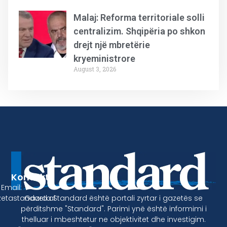
Malaj: Reforma territoriale solli
centralizim. Shqipëria po shkon
drejt një mbretërie
kryeministrore
August 3, 2026
Kontakt
Email:
Gazeta Standard është portali zyrtar i gazetës se
etastandard.al
përditshme "Standard". Parimi ynë është informimi i
thelluar i mbeshtetur ne objektivitet dhe investigim.