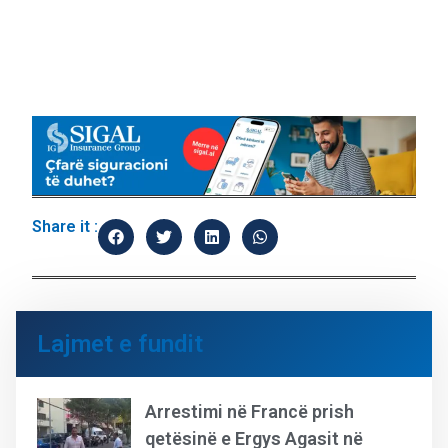
Share it :
Lajmet e fundit
Arrestimi në Francë prish
qetësinë e Ergys Agasit në