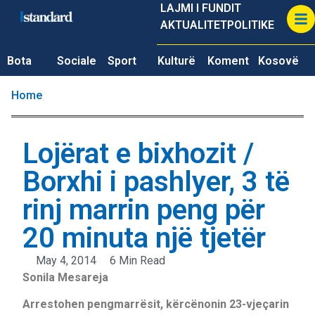
LAJMI I FUNDIT
AKTUALITET
POLITIKE
Bota
Sociale
Sport
Kulturë
Koment
Kosovë
Home
Lojërat e bixhozit /
Borxhi i pashlyer, 3 të
rinj marrin peng për
20 minuta një tjetër
May 4, 2014
6 Min Read
Sonila Mesareja
Arrestohen pengmarrësit, kërcënonin 23-vjeçarin