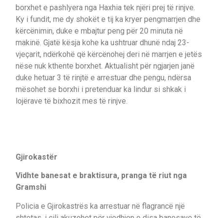
borxhet e pashlyera nga Haxhia tek njëri prej të rinjve.
Ky i fundit, me dy shokët e tij ka kryer pengmarrjen dhe
kërcënimin, duke e mbajtur peng për 20 minuta në
makinë. Gjatë kësja kohe ka ushtruar dhunë ndaj 23-
vjeçarit, ndërkohë që kërcënohej deri në marrjen e jetës
nëse nuk kthente borxhet. Aktualisht për ngjarjen janë
duke hetuar 3 të rinjtë e arrestuar dhe pengu, ndërsa
mësohet se borxhi i pretenduar ka lindur si shkak i
lojërave të bixhozit mes të rinjve.
Gjirokastër
Vidhte banesat e braktisura, pranga të riut nga
Gramshi
Policia e Gjirokastrës ka arrestuar në flagrancë një
shtetas, i cili akuzohet për vjedhjen e disa banesave të