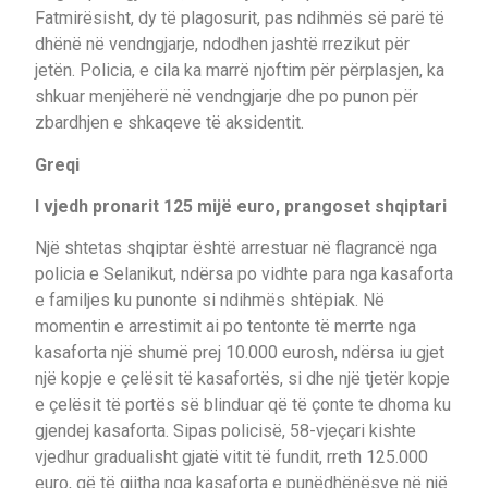
Fatmirësisht, dy të plagosurit, pas ndihmës së parë të
dhënë në vendngjarje, ndodhen jashtë rrezikut për
jetën. Policia, e cila ka marrë njoftim për përplasjen, ka
shkuar menjëherë në vendngjarje dhe po punon për
zbardhjen e shkaqeve të aksidentit.
Greqi
I vjedh pronarit 125 mijë euro, prangoset shqiptari
Një shtetas shqiptar është arrestuar në flagrancë nga
policia e Selanikut, ndërsa po vidhte para nga kasaforta
e familjes ku punonte si ndihmës shtëpiak. Në
momentin e arrestimit ai po tentonte të merrte nga
kasaforta një shumë prej 10.000 eurosh, ndërsa iu gjet
një kopje e çelësit të kasafortës, si dhe një tjetër kopje
e çelësit të portës së blinduar që të çonte te dhoma ku
gjendej kasaforta. Sipas policisë, 58-vjeçari kishte
vjedhur gradualisht gjatë vitit të fundit, rreth 125.000
euro, që të gjitha nga kasaforta e punëdhënësve në një