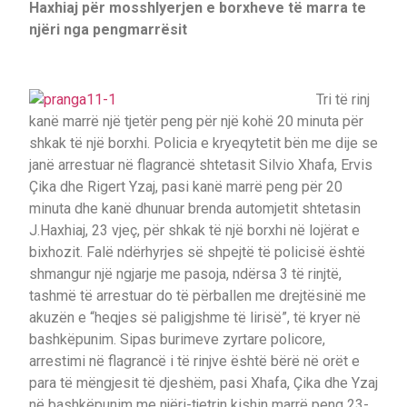
Haxhiaj për mosshlyerjen e borxheve të marra te
njëri nga pengmarrësit
Tri të rinj
kanë marrë një tjetër peng për një kohë 20 minuta për
shkak të një borxhi. Policia e kryeqytetit bën me dije se
janë arrestuar në flagrancë shtetasit Silvio Xhafa, Ervis
Çika dhe Rigert Yzaj, pasi kanë marrë peng për 20
minuta dhe kanë dhunuar brenda automjetit shtetasin
J.Haxhiaj, 23 vjeç, për shkak të një borxhi në lojërat e
bixhozit. Falë ndërhyrjes së shpejtë të policisë është
shmangur një ngjarje me pasoja, ndërsa 3 të rinjtë,
tashmë të arrestuar do të përballen me drejtësinë me
akuzën e “heqjes së paligjshme të lirisë”, të kryer në
bashkëpunim. Sipas burimeve zyrtare policore,
arrestimi në flagrancë i të rinjve është bërë në orët e
para të mëngjesit të djeshëm, pasi Xhafa, Çika dhe Yzaj
në bashkëpunim me njëri-tjetrin kishin marrë peng 23-