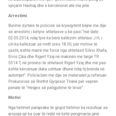
vjeçarin Haxhiaj dhe e kërcënonin atë me jetë.
Arrestimi
Burime zyrtare të policisë së kryeqytetit bëjnë me dije
se arrestimi i këtyre shtetasve u bë pasi “më datë
02.05.2014, ndaj tyre ka bërë kallëzim shtetasi J.H, i
cili ka kallëzuar se rreth orës 18.30, për motive të
çastit, është marrë me forcë nga shtetasit Silvio Xhafa,
Ervis Çika dhe Rigert Yzaj në makinën me targë TR
5314 T, në pronësi të shtetasit Rigert Yzaj dhe më pas
është kërcënuar duke ushtuar dhunë ndaj tij brenda në
automjet”. Policia bën me dije se materialet ju referuan
Prokurorisë së Rrethit Gjyqësor Tiranë për veprën
penale të “Heqjes së paligjshme të lirisë”.
Motivi
Nga hetimet paraprake të grupit hetimor ka rezultuar se
arsyeja që ka çuar të rinjtë në këtë pengmarrje janë