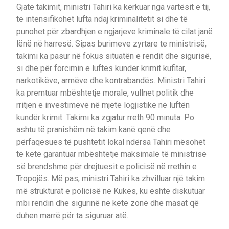
Gjatë takimit, ministri Tahiri ka kërkuar nga vartësit e tij,
të intensifikohet lufta ndaj kriminalitetit si dhe të
punohet për zbardhjen e ngjarjeve kriminale të cilat janë
lënë në harresë. Sipas burimeve zyrtare te ministrisë,
takimi ka pasur në fokus situatën e rendit dhe sigurisë,
si dhe për forcimin e luftës kundër krimit kufitar,
narkotikëve, armëve dhe kontrabandës. Ministri Tahiri
ka premtuar mbështetje morale, vullnet politik dhe
rritjen e investimeve në mjete logjistike në luftën
kundër krimit. Takimi ka zgjatur rreth 90 minuta. Po
ashtu të pranishëm në takim kanë qenë dhe
përfaqësues të pushtetit lokal ndërsa Tahiri mësohet
të ketë garantuar mbështetje maksimale të ministrisë
së brendshme për drejtuesit e policisë në rrethin e
Tropojës. Më pas, ministri Tahiri ka zhvilluar një takim
më strukturat e policisë në Kukës, ku është diskutuar
mbi rendin dhe sigurinë në këtë zonë dhe masat që
duhen marrë për ta siguruar atë.