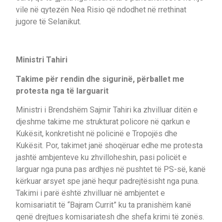
vile në qytezën Nea Risio që ndodhet në rrethinat
jugore të Selanikut.
Ministri Tahiri
Takime për rendin dhe sigurinë, përballet me
protesta nga të larguarit
Ministri i Brendshëm Sajmir Tahiri ka zhvilluar ditën e
djeshme takime me strukturat policore në qarkun e
Kukësit, konkretisht në policinë e Tropojës dhe
Kukësit. Por, takimet janë shoqëruar edhe me protesta
jashtë ambjenteve ku zhvilloheshin, pasi policët e
larguar nga puna pas ardhjes në pushtet të PS-së, kanë
kërkuar arsyet spe janë hequr padrejtësisht nga puna.
Takimi i parë është zhvilluar në ambjentet e
komisariatit të “Bajram Currit” ku ta pranishëm kanë
qenë drejtues komisariatesh dhe shefa krimi të zonës.