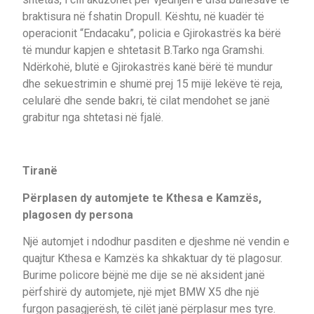
braktisura në fshatin Dropull. Kështu, në kuadër të
operacionit “Endacaku”, policia e Gjirokastrës ka bërë
të mundur kapjen e shtetasit B.Tarko nga Gramshi.
Ndërkohë, blutë e Gjirokastrës kanë bërë të mundur
dhe sekuestrimin e shumë prej 15 mijë lekëve të reja,
celularë dhe sende bakri, të cilat mendohet se janë
grabitur nga shtetasi në fjalë.
Tiranë
Përplasen dy automjete te Kthesa e Kamzës,
plagosen dy persona
Një automjet i ndodhur pasditen e djeshme në vendin e
quajtur Kthesa e Kamzës ka shkaktuar dy të plagosur.
Burime policore bëjnë me dije se në aksident janë
përfshirë dy automjete, një mjet BMW X5 dhe një
furgon pasagjerësh, të cilët janë përplasur mes tyre.