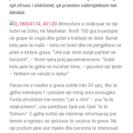
një ofrues i shërbimit, që premton ndërmjetësim tek
klinikat.
Atmosferë e relaksuar në një
hotel në Soho, në Manhatan. Rreth 100 gra bisedojnë
në grupe të vogla dhe gotat e koktejit në dorë. Burrat
këtu janë të rrallë – këtu në hotel dhe në përgjithësi në
jetën e këtyre grave. “Unë nuk shoh asnjë partner në
horizont”, – thotë njëra prej pjesëmarrëseve. “Gratë
këtu janë të gjitha në moshën time, – gëzohet një tjetër.
– Ndihem në vendin e duhur”.
Pjesa më e madhe e grave është mbi 30 vjeç. Ato të
gjitha mendojnë t`i punojnë një rreng orës biologjike.
Festa zhvillohet me moton “Let`s chill” – pra “le të
relaksohemi”, ose përkthyer fjalë për fjalë “le të
ftohemi”. E gjitha është një mbrëmje informuese për
temën e ngrirjes së qelizave të vezëve të grave. Në
një podium janë ulur mjekë dhe persona të interesuar.