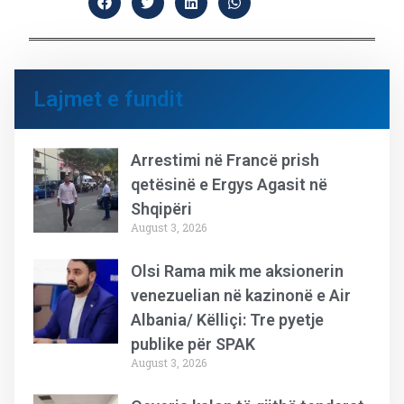
Lajmet e fundit
Arrestimi në Francë prish
qetësinë e Ergys Agasit në
Shqipëri
August 3, 2026
Olsi Rama mik me aksionerin
venezuelian në kazinonë e Air
Albania/ Këlliçi: Tre pyetje
publike për SPAK
August 3, 2026