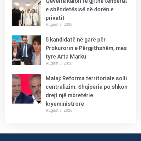
Qeveria kalon të gjithë tenderat
e shëndetësisë në dorën e
privatit
August 3, 2026
5 kandidatë në garë për
Prokurorin e Përgjithshëm, mes
tyre Arta Marku
August 3, 2026
Malaj: Reforma territoriale solli
centralizim. Shqipëria po shkon
drejt një mbretërie
kryeministrore
August 3, 2026