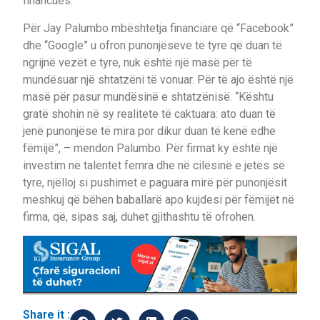
financues.
Për Jay Palumbo mbështetja financiare që “Facebook”
dhe “Google” u ofron punonjëseve të tyre që duan të
ngrijnë vezët e tyre, nuk është një masë për të
mundësuar një shtatzëni të vonuar. Për të ajo është një
masë për pasur mundësinë e shtatzënisë. “Kështu
gratë shohin në sy realitete të caktuara: ato duan të
jenë punonjëse të mira por dikur duan të kenë edhe
fëmijë”, – mendon Palumbo. Për firmat ky është një
investim në talentet femra dhe në cilësinë e jetës së
tyre, njëlloj si pushimet e paguara mirë për punonjësit
meshkuj që bëhen baballarë apo kujdesi për fëmijët në
firma, që, sipas saj, duhet gjithashtu të ofrohen.
Share it :