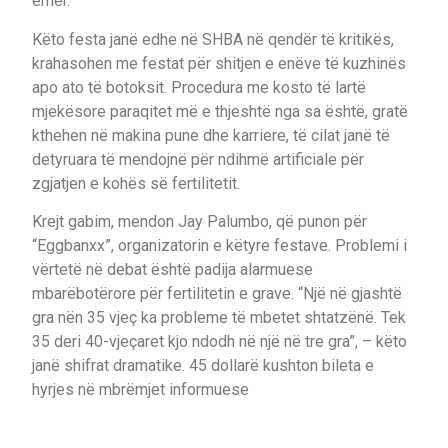
emër.
Këto festa janë edhe në SHBA në qendër të kritikës,
krahasohen me festat për shitjen e enëve të kuzhinës
apo ato të botoksit. Procedura me kosto të lartë
mjekësore paraqitet më e thjeshtë nga sa është, gratë
kthehen në makina pune dhe karriere, të cilat janë të
detyruara të mendojnë për ndihmë artificiale për
zgjatjen e kohës së fertilitetit.
Krejt gabim, mendon Jay Palumbo, që punon për
“Eggbanxx”, organizatorin e këtyre festave. Problemi i
vërtetë në debat është padija alarmuese
mbarëbotërore për fertilitetin e grave. “Një në gjashtë
gra nën 35 vjeç ka probleme të mbetet shtatzënë. Tek
35 deri 40-vjeçaret kjo ndodh në një në tre gra”, – këto
janë shifrat dramatike. 45 dollarë kushton bileta e
hyrjes në mbrëmjet informuese