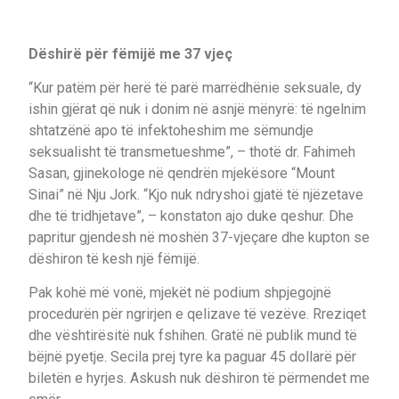
Dëshirë për fëmijë me 37 vjeç
“Kur patëm për herë të parë marrëdhënie seksuale, dy
ishin gjërat që nuk i donim në asnjë mënyrë: të ngelnim
shtatzënë apo të infektoheshim me sëmundje
seksualisht të transmetueshme”, – thotë dr. Fahimeh
Sasan, gjinekologe në qendrën mjekësore “Mount
Sinai” në Nju Jork. “Kjo nuk ndryshoi gjatë të njëzetave
dhe të tridhjetave”, – konstaton ajo duke qeshur. Dhe
papritur gjendesh në moshën 37-vjeçare dhe kupton se
dëshiron të kesh një fëmijë.
Pak kohë më vonë, mjekët në podium shpjegojnë
procedurën për ngrirjen e qelizave të vezëve. Rreziqet
dhe vështirësitë nuk fshihen. Gratë në publik mund të
bëjnë pyetje. Secila prej tyre ka paguar 45 dollarë për
biletën e hyrjes. Askush nuk dëshiron të përmendet me