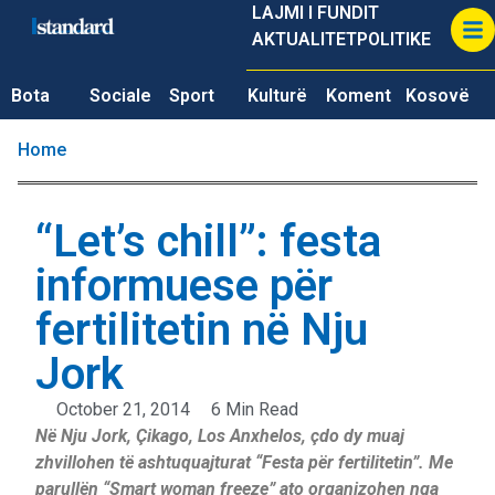
LAJMI I FUNDIT
AKTUALITET
POLITIKE
Bota
Sociale
Sport
Kulturë
Koment
Kosovë
Home
“Let’s chill”: festa
informuese për
fertilitetin në Nju
Jork
October 21, 2014
6 Min Read
Në Nju Jork, Çikago, Los Anxhelos, çdo dy muaj
zhvillohen të ashtuquajturat “Festa për fertilitetin”. Me
parullën “Smart woman freeze” ato organizohen nga