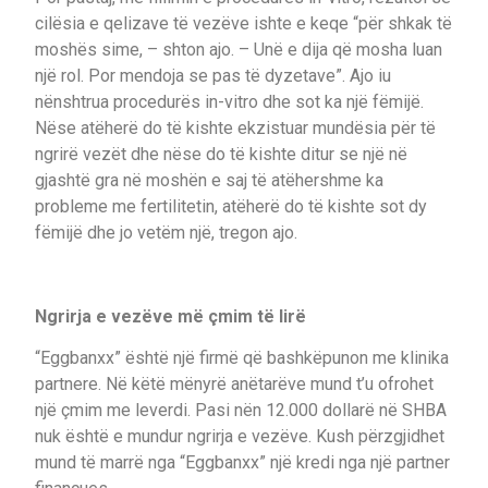
cilësia e qelizave të vezëve ishte e keqe “për shkak të
moshës sime, – shton ajo. – Unë e dija që mosha luan
një rol. Por mendoja se pas të dyzetave”. Ajo iu
nënshtrua procedurës in-vitro dhe sot ka një fëmijë.
Nëse atëherë do të kishte ekzistuar mundësia për të
ngrirë vezët dhe nëse do të kishte ditur se një në
gjashtë gra në moshën e saj të atëhershme ka
probleme me fertilitetin, atëherë do të kishte sot dy
fëmijë dhe jo vetëm një, tregon ajo.
Ngrirja e vezëve më çmim të lirë
“Eggbanxx” është një firmë që bashkëpunon me klinika
partnere. Në këtë mënyrë anëtarëve mund t’u ofrohet
një çmim me leverdi. Pasi nën 12.000 dollarë në SHBA
nuk është e mundur ngrirja e vezëve. Kush përzgjidhet
mund të marrë nga “Eggbanxx” një kredi nga një partner