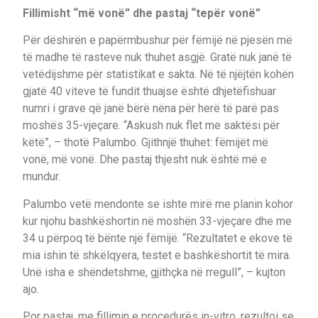
Fillimisht “më vonë” dhe pastaj “tepër vonë”
Për dëshirën e papërmbushur për fëmijë në pjesën më
të madhe të rasteve nuk thuhet asgjë. Gratë nuk janë të
vetëdijshme për statistikat e sakta. Në të njëjtën kohën
gjatë 40 viteve të fundit thuajse është dhjetëfishuar
numri i grave që janë bërë nëna për herë të parë pas
moshës 35-vjeçare. “Askush nuk flet me saktësi për
këtë”, – thotë Palumbo. Gjithnjë thuhet: fëmijët më
vonë, më vonë. Dhe pastaj thjesht nuk është më e
mundur.
Palumbo vetë mendonte se ishte mirë me planin kohor
kur njohu bashkëshortin në moshën 33-vjeçare dhe me
34 u përpoq të bënte një fëmijë. “Rezultatet e ekove të
mia ishin të shkëlqyera, testet e bashkëshortit të mira.
Unë isha e shëndetshme, gjithçka në rregull”, – kujton
ajo.
Por pastaj, me fillimin e procedurës in-vitro, rezultoi se