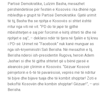
Partisë Demokratike, Lulzim Basha, mesazhet
përshëndetëse për festën e Kosovës i ka dhënë nga
mbledhja e grupit të Partisë Demokratike. Gjatë urimit
të tij, Basha tha se njohja e Kosovës si shtet është
rritur nga viti në vit. “PD do të japë të gjithë
mbështetjen e saj për forcimin e këtij shteti të dhe në
njohjet e saj”, – deklaroi ndër të tjera në fjalën e tij kreu
i PD-së. Urimet në “Facebook” nuk kanë munguar as
nga ish-kryeministri Sali Berisha. Në mesazhin e tij,
Berisha nderoi ish-presidentin Rugova, heroin Adem
Jashari si dhe të gjitha shtetet që u bënë pjesë e
aleancës për çlirimin e Kosovës. “Gëzuar Kosovë
përvjetorin e 6-të të pavarësisë, veprës më të ndritur
të bijve dhe bijave tuaja dhe të kombit shqiptar! Zoti e
bekoftë Kosovën dhe kombin shqiptar! Gëzuar!”, – uroi
Berisha.