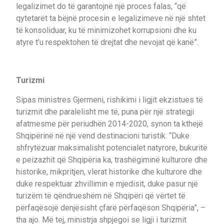
legalizimet do të garantojnë një proces falas, “që
qytetarët ta bëjnë procesin e legalizimeve në një shtet
të konsoliduar, ku të minimizohet korrupsioni dhe ku
atyre t’u respektohen të drejtat dhe nevojat që kanë”.
Turizmi
Sipas ministres Gjermeni, rishikimi i ligjit ekzistues të
turizmit dhe paralelisht me të, puna për një strategji
afatmesme për periudhën 2014-2020, synon ta kthejë
Shqipërinë në një vend destinacioni turistik. “Duke
shfrytëzuar maksimalisht potencialet natyrore, bukuritë
e peizazhit që Shqipëria ka, trashëgiminë kulturore dhe
historike, mikpritjen, vlerat historike dhe kulturore dhe
duke respektuar zhvillimin e mjedisit, duke pasur një
turizëm të qëndrueshëm në Shqipëri që vërtet të
përfaqësojë denjësisht çfarë përfaqëson Shqipëria”, –
tha ajo. Më tej, ministrja shpjegoi se ligji i turizmit