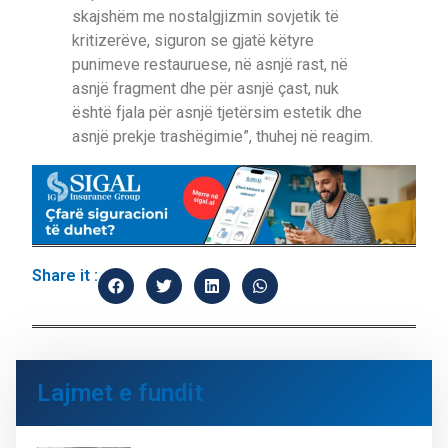
skajshëm me nostalgjizmin sovjetik të
kritizerëve, siguron se gjatë këtyre
punimeve restauruese, në asnjë rast, në
asnjë fragment dhe për asnjë çast, nuk
është fjala për asnjë tjetërsim estetik dhe
asnjë prekje trashëgimie”, thuhej në reagim.
Share it :
Lajmet e fundit