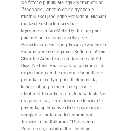
Në fotot e publikuara nga kryeministri në
“facebook”, vihet re që në tryezën e
rrumbullakët janë edhe Presidenti Nishani
me bashkëshorten si edhe
kryeparlamentari Meta. Dy ditë më parë
punimet në rrethimin e selisë së
Presidencës kanë përplasur dje anëtarët e
Forumit për Trashëgiminë Kulturore, Artan
Shkreli e Artan Lame me kreun e shtetit
Bujar Nishani. Pas nisjes së punimeve, të
dy përfaqësuesit e qeverisë bënë thirrje
për ndalimin e tyre pasi, theksuan ata,
kangjellat që po hiqen janë pjesë e
identitetit të godinës prej 6 dekadash. Në
reagimin e saj, Presidenca, i cilësoi si të
pavenda, spekulative dhe të paprincipta
vërejtjet e anëtarëve të Forumit për
Trashëgiminë Kulturore. “Presidenti i
Republikës, i habitur dhe i lënduar