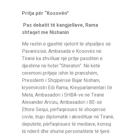
Pritja për “Kosovën”
Pas debatit të kangjellave, Rama
shfaqet me Nishanin
Me rastin e gjashtë vjetorit të shpalljes së
Pavarësisë, Ambasada e Kosovës në
Tiranë ka zhvilluar një pritje pasditen e
djeshme në hotel “Sheraton”. Në këtë
ceremoni pritjeje ishin të pranishëm,
Presidenti i Shqipërisë Bujar Nishani,
kryeministri Edi Rama, Kreyparlamentari Ilir
Meta, Ambasadori i SHBA-ve në Tiranë
Alexander Arvizu, Ambasadori i BE-së
Ettore Sequi, përfaqësues të shoqërisë
civile, trupi diplomatik i akredituar në Tiranë,
deputetë, përfaqësues të mediave, konsuj
të nderit dhe shumë personalitete të tjerë.