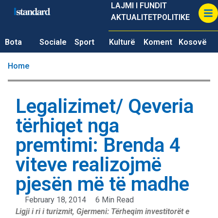
LAJMI I FUNDIT
AKTUALITET
POLITIKE
Bota
Sociale
Sport
Kulturë
Koment
Kosovë
Home
Legalizimet/ Qeveria
tërhiqet nga
premtimi: Brenda 4
viteve realizojmë
pjesën më të madhe
February 18, 2014
6 Min Read
Ligji i ri i turizmit, Gjermeni: Tërheqim investitorët e