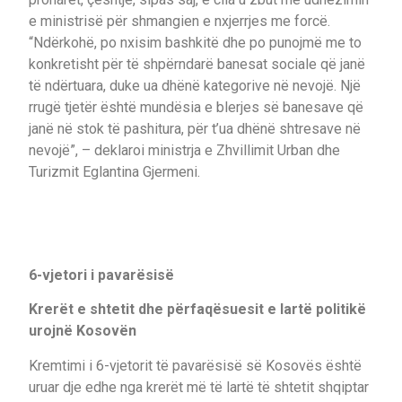
e ministrisë për shmangien e nxjerrjes me forcë.
“Ndërkohë, po nxisim bashkitë dhe po punojmë me to
konkretisht për të shpërndarë banesat sociale që janë
të ndërtuara, duke ua dhënë kategorive në nevojë. Një
rrugë tjetër është mundësia e blerjes së banesave që
janë në stok të pashitura, për t’ua dhënë shtresave në
nevojë”, – deklaroi ministrja e Zhvillimit Urban dhe
Turizmit Eglantina Gjermeni.
6-vjetori i pavarësisë
Krerët e shtetit dhe përfaqësuesit e lartë politikë
urojnë Kosovën
Kremtimi i 6-vjetorit të pavarësisë së Kosovës është
uruar dje edhe nga krerët më të lartë të shtetit shqiptar