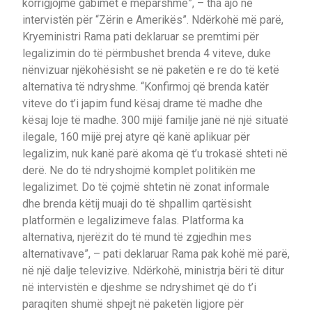
korrigjojmë gabimet e mëparshme”, – tha ajo në
intervistën për “Zërin e Amerikës”. Ndërkohë më parë,
Kryeministri Rama pati deklaruar se premtimi për
legalizimin do të përmbushet brenda 4 viteve, duke
nënvizuar njëkohësisht se në paketën e re do të ketë
alternativa të ndryshme. “Konfirmoj që brenda katër
viteve do t’i japim fund kësaj drame të madhe dhe
kësaj loje të madhe. 300 mijë familje janë në një situatë
ilegale, 160 mijë prej atyre që kanë aplikuar për
legalizim, nuk kanë parë akoma që t’u trokasë shteti në
derë. Ne do të ndryshojmë komplet politikën me
legalizimet. Do të çojmë shtetin në zonat informale
dhe brenda këtij muaji do të shpallim qartësisht
platformën e legalizimeve falas. Platforma ka
alternativa, njerëzit do të mund të zgjedhin mes
alternativave”, – pati deklaruar Rama pak kohë më parë,
në një dalje televizive. Ndërkohë, ministrja bëri të ditur
në intervistën e djeshme se ndryshimet që do t’i
paraqiten shumë shpejt në paketën ligjore për