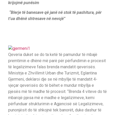
krijojmë punësim
“Blerje të banesave që janë në stok të pashitura, për
t’ua dhënë shtresave në nevojë”
Qeveria duket se do ta ketë të pamundur të mbajë
premtimin e dhënë më parë për përfundimin e procesit
të legalizimeve falas brenda mandatit qeverisës.
Ministrja e Zhvillimit Urban dhe Turizmit, Eglantina
Gjermeni, deklaroi dje se në mbyllje të mandatit 4-
vjeçar qeverisës do të bëhet e mundur mbyllja e
pjesës më të madhe të procesit. “Brenda 4 viteve do të
mbarojë pjesa më e madhe e legalizimeve, kemi
përfunduar strukturimin e Agjencisë së Legalizimeve,
punonjësit do të shkojnë tek banorët, duke dashur të