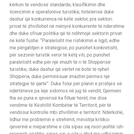
kërkon të vendosë standarde, klasifikimin dhe
licencimin e operatorëve turistikë, hotelerisë duke
dashur që konkurrenca në këtë sektor, pra sektori
privat të zhvillohet në mënyrë konkurrente të ndershme
dhe duke ofruar politika që të ndihmojë sektorin privat
në këtë fushë. “Paralelisht me rishikimin e ligjit, edhe
me përgatitjen e strategjisë, po punohet konkretisht,
për sezonin turistik veror të këtij viti, po punohet
paralelisht edhe për një imazh të ri të Shqipërisë
turistike, duke dashur që vërtet në botë të njihet
Shqipëria, duke përmirësuar imazhin përmes një
strategjie të qartë”. Duke folur për planin e prishjes së
ndërtimeve pa leje sidomos në jug të vendit, Gjermeni
tha se puna e qeverisë ka filluar herët, me disa
vendime të Këshillit Kombëtar të Territorit, për të
vendosur kontrolle mbi zhvillimin e territorit. Ndërkohë,
lidhur me problemin e strehimit, ministrja kritikoi
qeverinë e mëparshme e cila sipas saj nxori jashtë ish-
pronarët, çështje, sipas saj, e cila u zbut me udhëzimin