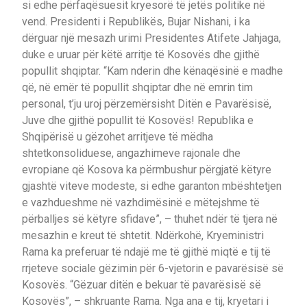
si edhe përfaqësuesit kryesorë të jetës politike në
vend. Presidenti i Republikës, Bujar Nishani, i ka
dërguar një mesazh urimi Presidentes Atifete Jahjaga,
duke e uruar për këtë arritje të Kosovës dhe gjithë
popullit shqiptar. “Kam nderin dhe kënaqësinë e madhe
që, në emër të popullit shqiptar dhe në emrin tim
personal, t’ju uroj përzemërsisht Ditën e Pavarësisë,
Juve dhe gjithë popullit të Kosovës! Republika e
Shqipërisë u gëzohet arritjeve të mëdha
shtetkonsoliduese, angazhimeve rajonale dhe
evropiane që Kosova ka përmbushur përgjatë këtyre
gjashtë viteve modeste, si edhe garanton mbështetjen
e vazhdueshme në vazhdimësinë e mëtejshme të
përballjes së këtyre sfidave”, – thuhet ndër të tjera në
mesazhin e kreut të shtetit. Ndërkohë, Kryeministri
Rama ka preferuar të ndajë me të gjithë miqtë e tij të
rrjeteve sociale gëzimin për 6-vjetorin e pavarësisë së
Kosovës. “Gëzuar ditën e bekuar të pavarësisë së
Kosovës”, – shkruante Rama. Nga ana e tij, kryetari i