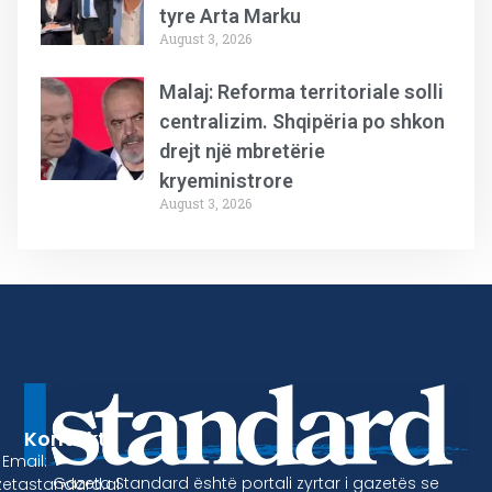
tyre Arta Marku
August 3, 2026
Malaj: Reforma territoriale solli
centralizim. Shqipëria po shkon
drejt një mbretërie
kryeministrore
August 3, 2026
Kontakt
Email:
Gazeta Standard është portali zyrtar i gazetës se
etastandard.al