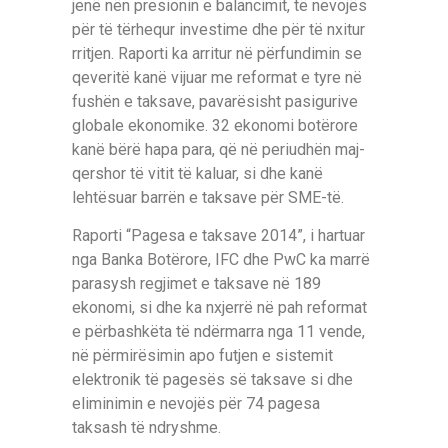
jenë nën presionin e balancimit, të nevojës
për të tërhequr investime dhe për të nxitur
rritjen. Raporti ka arritur në përfundimin se
qeveritë kanë vijuar me reformat e tyre në
fushën e taksave, pavarësisht pasigurive
globale ekonomike. 32 ekonomi botërore
kanë bërë hapa para, që në periudhën maj-
qershor të vitit të kaluar, si dhe kanë
lehtësuar barrën e taksave për SME-të.
Raporti “Pagesa e taksave 2014”, i hartuar
nga Banka Botërore, IFC dhe PwC ka marrë
parasysh regjimet e taksave në 189
ekonomi, si dhe ka nxjerrë në pah reformat
e përbashkëta të ndërmarra nga 11 vende,
në përmirësimin apo futjen e sistemit
elektronik të pagesës së taksave si dhe
eliminimin e nevojës për 74 pagesa
taksash të ndryshme.