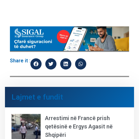
Share it :
Lajmet e fundit
Arrestimi në Francë prish
qetësinë e Ergys Agasit në
Shqipëri