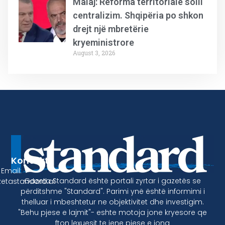
Malaj: Reforma territoriale solli
centralizim. Shqipëria po shkon
drejt një mbretërie
kryeministrore
August 3, 2026
Kontakt
Email:
Gazeta Standard është portali zyrtar i gazetës se
etastandard.al
përditshme "Standard". Parimi ynë është informimi i
thelluar i mbeshtetur ne objektivitet dhe investigim.
"Behu pjese e lajmit"- eshte motoja jone kryesore qe
fton lexuesit te jene pjese e jona