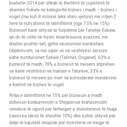
buxhetin 2014 për shkak të thellimit të copëtimit të
skemës fiskale në kategoritë biznes i madh – biznes i
vogël (me kufi 8 milionë lekë xhiro vjetore) me rritjen 2
herë të ndryshimit të tatimfitimit (nga 7.5% në 15%).
Bizneset kanë shtysë të fuqishme për fshehje fiskale,
që do të vinte në trysni shqetësuese evazioni, me
drejtim poshtë-lart, gjithë ekonominë kombëtare.
Objektivisht, sa më sipër ve në vështirësi serioze
edhe institucionet fiskale (Tatimet, Doganat). 63% e
biznesit të madh, 79% e biznesit të mesëm shprehen
se kanë vështirësi në marrjen e faturave, 33% e
biznesit të mesëm po merr në konsideratë mundësinë
e kalimit në biznes të vogël.
Rritja e tatimfitimit në 15% për biznesin e madh
dobëson konkurrencën e Shqipërisë krahasimisht
vendeve të rajonit për tërheqjen e investimeve të huaja
(rajoni ka taksë të sheshtë 10%) dhe është shtysë për
dalje të kapitalit shqiptar për investime në tregje të