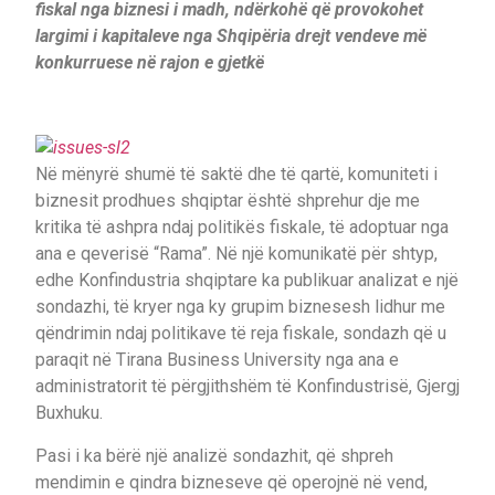
fiskal nga biznesi i madh, ndërkohë që provokohet
largimi i kapitaleve nga Shqipëria drejt vendeve më
konkurruese në rajon e gjetkë
Në mënyrë shumë të saktë dhe të qartë, komuniteti i
biznesit prodhues shqiptar është shprehur dje me
kritika të ashpra ndaj politikës fiskale, të adoptuar nga
ana e qeverisë “Rama”. Në një komunikatë për shtyp,
edhe Konfindustria shqiptare ka publikuar analizat e një
sondazhi, të kryer nga ky grupim biznesesh lidhur me
qëndrimin ndaj politikave të reja fiskale, sondazh që u
paraqit në Tirana Business University nga ana e
administratorit të përgjithshëm të Konfindustrisë, Gjergj
Buxhuku.
Pasi i ka bërë një analizë sondazhit, që shpreh
mendimin e qindra bizneseve që operojnë në vend,