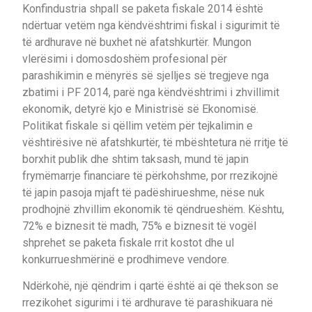
Konfindustria shpall se paketa fiskale 2014 është
ndërtuar vetëm nga këndvështrimi fiskal i sigurimit të
të ardhurave në buxhet në afatshkurtër. Mungon
vlerësimi i domosdoshëm profesional për
parashikimin e mënyrës së sjelljes së tregjeve nga
zbatimi i PF 2014, parë nga këndvështrimi i zhvillimit
ekonomik, detyrë kjo e Ministrisë së Ekonomisë.
Politikat fiskale si qëllim vetëm për tejkalimin e
vështirësive në afatshkurtër, të mbështetura në rritje të
borxhit publik dhe shtim taksash, mund të japin
frymëmarrje financiare të përkohshme, por rrezikojnë
të japin pasoja mjaft të padëshirueshme, nëse nuk
prodhojnë zhvillim ekonomik të qëndrueshëm. Kështu,
72% e biznesit të madh, 75% e biznesit të vogël
shprehet se paketa fiskale rrit kostot dhe ul
konkurrueshmërinë e prodhimeve vendore.
Ndërkohë, një qëndrim i qartë është ai që thekson se
rrezikohet sigurimi i të ardhurave të parashikuara në