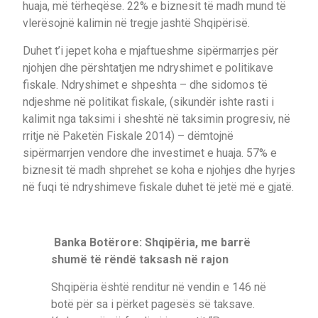
huaja, më tërheqëse. 22% e biznesit të madh mund të
vlerësojnë kalimin në tregje jashtë Shqipërisë.
Duhet t’i jepet koha e mjaftueshme sipërmarrjes për
njohjen dhe përshtatjen me ndryshimet e politikave
fiskale. Ndryshimet e shpeshta – dhe sidomos të
ndjeshme në politikat fiskale, (sikundër ishte rasti i
kalimit nga taksimi i sheshtë në taksimin progresiv, në
rritje në Paketën Fiskale 2014) – dëmtojnë
sipërmarrjen vendore dhe investimet e huaja. 57% e
biznesit të madh shprehet se koha e njohjes dhe hyrjes
në fuqi të ndryshimeve fiskale duhet të jetë më e gjatë.
Banka Botërore: Shqipëria, me barrë
shumë të rëndë taksash në rajon
Shqipëria është renditur në vendin e 146 në
botë për sa i përket pagesës së taksave.