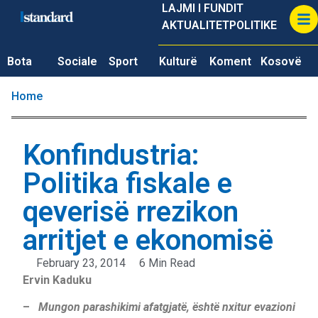
LAJMI I FUNDIT
AKTUALITET
POLITIKE
Bota
Sociale
Sport
Kulturë
Koment
Kosovë
Home
Konfindustria:
Politika fiskale e
qeverisë rrezikon
arritjet e ekonomisë
February 23, 2014
6 Min Read
Ervin Kaduku
–
Mungon parashikimi afatgjatë, është nxitur evazioni