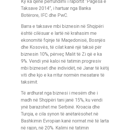
Ky ka qenë përfundimi i raportit “Pagesa e
Taksave 2014”, i hartuar nga Banka
Botërore, IFC dhe PwC.
Barra e taksave mbi biznesin në Shqipëri
është cilësuar e lartë në krahasim me
ekonomitë fqinje të Maqedonisë, Bosnjës
dhe Kosovës, të cilat kanë një taksë për
biznesin 10%, përveç Malit të Zi që e ka
9%. Vendi ynë kaloi në tatimin progresiv
mbi bizneset dhe individët, në Janar të këtij
viti dhe kjo e ka rritur normën mesatare të
taksimit.
Të ardhurat nga biznesi i mesëm dhe i
madh në Shqipëri tani janë 15%, ku vendi
ynë barazohet me Serbinë. Kroacia dhe
Turqia, e cila synon të anëtarësohet në
Bashkimin Evropian kanë normat më të larta
në rajon, në 20%. Kalimi në tatimin