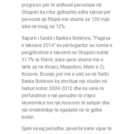
progresiv për të ardhurat personale në
Shqipëri ka rritur gjithashtu edhe taksat për
personat që fitojnë më shumë se 130 mijë
lekë në muaj, në 12%.
Raporti i fundit i Bankës Botërore, “Pagesa
e taksave 2014” ka përllogaritur se norma e
përgjithshme e taksimit në Shqipëri është
31.7% të fitimit, duke qenë shumë më e
lartë se në Kroaci, Maqedoni, Malin e Zi,
Kosovë, Bosnje, por më e ulët se në Serbi.
Banka Botërore ka zhvilluar një studim në
harkun kohor 2004-2012 dhe ka vënë re
përfundimin e një periudhe të rritjes
ekonomik,e me një recesion të ashpër dhe
një rimëkëmbje të ngadaltë në të gjithë
botën.
Gjatë kësaj periudhe, qeveritë kanë vijuar të