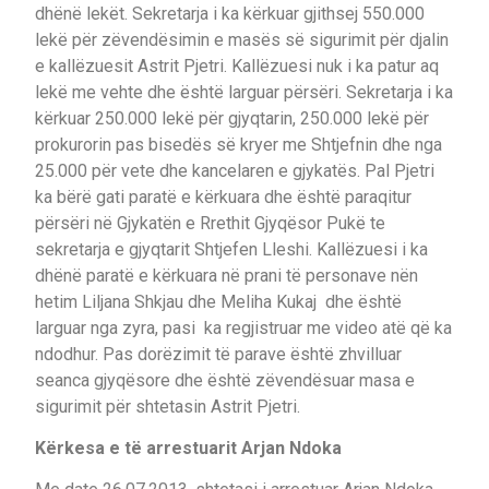
dhënë lekët. Sekretarja i ka kërkuar gjithsej 550.000
lekë për zëvendësimin e masës së sigurimit për djalin
e kallëzuesit Astrit Pjetri. Kallëzuesi nuk i ka patur aq
lekë me vehte dhe është larguar përsëri. Sekretarja i ka
kërkuar 250.000 lekë për gjyqtarin, 250.000 lekë për
prokurorin pas bisedës së kryer me Shtjefnin dhe nga
25.000 për vete dhe kancelaren e gjykatës. Pal Pjetri
ka bërë gati paratë e kërkuara dhe është paraqitur
përsëri në Gjykatën e Rrethit Gjyqësor Pukë te
sekretarja e gjyqtarit Shtjefen Lleshi. Kallëzuesi i ka
dhënë paratë e kërkuara në prani të personave nën
hetim Liljana Shkjau dhe Meliha Kukaj dhe është
larguar nga zyra, pasi ka regjistruar me video atë që ka
ndodhur. Pas dorëzimit të parave është zhvilluar
seanca gjyqësore dhe është zëvendësuar masa e
sigurimit për shtetasin Astrit Pjetri.
Kërkesa e të arrestuarit Arjan Ndoka