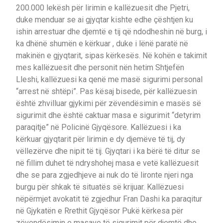
200.000 lekësh për lirimin e kallëzuesit dhe Pjetri,
duke menduar se ai gjyqtar kishte edhe çështjen ku
ishin arrestuar dhe djemtë e tij që ndodheshin në burg, i
ka dhënë shumën e kërkuar , duke i lënë paratë në
makinën e gjyqtarit, sipas kërkesës. Në kohën e takimit
mes kallëzuesit dhe personit nën hetim Shtjefën
Lleshi, kallëzuesi ka qenë me masë sigurimi personal
“arrest në shtëpi”. Pas kësaj bisede, për kallëzuesin
është zhvilluar gjykimi për zëvendësimin e masës së
sigurimit dhe është caktuar masa e sigurimit “detyrim
paraqitje” në Policinë Gjyqësore. Kallëzuesi i ka
kërkuar gjyqtarit për lirimin e dy djemëve të tij, dy
vëllezërve dhe nipit të tij. Gjyqtari i ka bërë të ditur se
në fillim duhet të ndryshohej masa e vetë kallëzuesit
dhe se para zgjedhjeve ai nuk do të lironte njeri nga
burgu për shkak të situatës së krijuar. Kallëzuesi
nëpërmjet avokatit të zgjedhur Fran Dashi ka paraqitur
në Gjykatën e Rrethit Gjyqësor Pukë kërkesa për
zëvendësimin e masave të sigurimit për djemtë dhe