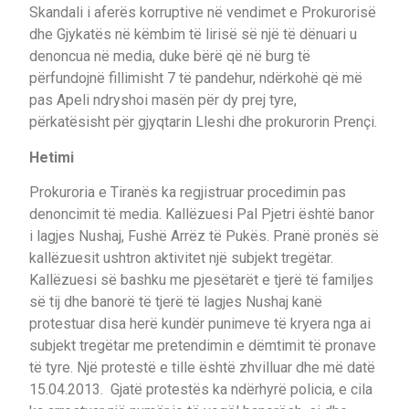
Skandali i aferës korruptive në vendimet e Prokurorisë
dhe Gjykatës në këmbim të lirisë së një të dënuari u
denoncua në media, duke bërë që në burg të
përfundojnë fillimisht 7 të pandehur, ndërkohë që më
pas Apeli ndryshoi masën për dy prej tyre,
përkatësisht për gjyqtarin Lleshi dhe prokurorin Prençi.
Hetimi
Prokuroria e Tiranës ka regjistruar procedimin pas
denoncimit të media. Kallëzuesi Pal Pjetri është banor
i lagjes Nushaj, Fushë Arrëz të Pukës. Pranë pronës së
kallëzuesit ushtron aktivitet një subjekt tregëtar.
Kallëzuesi së bashku me pjesëtarët e tjerë të familjes
së tij dhe banorë të tjerë të lagjes Nushaj kanë
protestuar disa herë kundër punimeve të kryera nga ai
subjekt tregëtar me pretendimin e dëmtimit të pronave
të tyre. Një protestë e tille është zhvilluar dhe më datë
15.04.2013. Gjatë protestës ka ndërhyrë policia, e cila