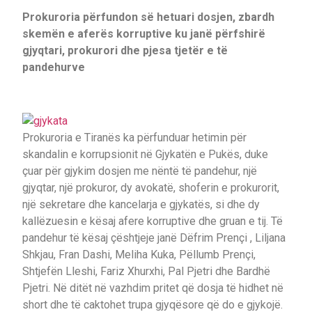
Prokuroria përfundon së hetuari dosjen, zbardh
skemën e aferës korruptive ku janë përfshirë
gjyqtari, prokurori dhe pjesa tjetër e të
pandehurve
Prokuroria e Tiranës ka përfunduar hetimin për
skandalin e korrupsionit në Gjykatën e Pukës, duke
çuar për gjykim dosjen me nëntë të pandehur, një
gjyqtar, një prokuror, dy avokatë, shoferin e prokurorit,
një sekretare dhe kancelarja e gjykatës, si dhe dy
kallëzuesin e kësaj afere korruptive dhe gruan e tij. Të
pandehur të kësaj çështjeje janë Dëfrim Prençi , Liljana
Shkjau, Fran Dashi, Meliha Kuka, Pëllumb Prençi,
Shtjefën Lleshi, Fariz Xhurxhi, Pal Pjetri dhe Bardhë
Pjetri. Në ditët në vazhdim pritet që dosja të hidhet në
short dhe të caktohet trupa gjyqësore që do e gjykojë.