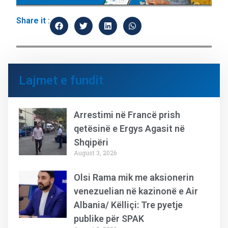
Share it :
Lajmet e fundit
Arrestimi në Francë prish
qetësinë e Ergys Agasit në
Shqipëri
August 3, 2026
Olsi Rama mik me aksionerin
venezuelian në kazinonë e Air
Albania/ Këlliçi: Tre pyetje
publike për SPAK