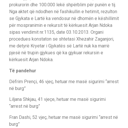
prokurorin dhe 100.000 lekë shpërblim për punën e tij.
Nga aktet që ndodhen në fashikullin e hetimit, rezulton
se Gjykata e Lartë ka vendosur në dhomën e këshillimit
për mospranimin e rekursit të kërkuesit Arjan Ndoka
sipas vendimit nr.1135, date 03.10.2013. Organi
procedues konstaton se shtetasi Xhezahir Zaganjori,
me detyrë Kryetar i Gjykatës së Lartë nuk ka marrë
pjesë në trupin gjykues që ka gjykuar rekursin e
kërkuesit Arjan Ndoka.
Të pandehur
Dëfrim Prençi, 46 vjeç, hetuar me masë sigurimi “arrest
në burg”
Liljana Shkjau, 41 vjeçe, hetuar me masë sigurimi
“arrest në burg”
Fran Dashi, 52 vjeç, hetuar me masë sigurimi “arrest në
burg”