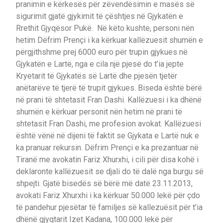
pranimin e kërkesës për zëvendësimin e masës së
sigurimit gjatë gjykimit të çështjes në Gjykatën e
Rrethit Gjyqësor Pukë. Në këto kushte, personi nën
hetim Dëfrim Prençi i ka kërkuar kallëzuesit shumën e
përgjithshme prej 6000 euro për trupin gjykues në
Gjykatën e Lartë, nga e cila një pjesë do t’ia jepte
Kryetarit të Gjykatës së Lartë dhe pjesën tjetër
anëtarëve të tjerë të trupit gjykues. Biseda është bërë
në prani të shtetasit Fran Dashi. Kallëzuesi i ka dhënë
shumën e kërkuar personit nën hetim në prani të
shtetasit Fran Dashi, me profesion avokat. Kallëzuesi
është vënë në dijeni të faktit se Gjykata e Lartë nuk e
ka pranuar rekursin. Dëfrim Prençi e ka prezantuar në
Tiranë me avokatin Fariz Xhurxhi, i cili për disa kohë i
deklaronte kallëzuesit se djali do të dalë nga burgu së
shpejti. Gjatë bisedës së bërë më datë 23.11.2013,
avokati Fariz Xhurxhi i ka kërkuar 50.000 lekë për çdo
të pandehur pjesëtar të familjes së kallezuësit për t’ia
dhënë gjyqtarit Izet Kadana, 100.000 lekë për