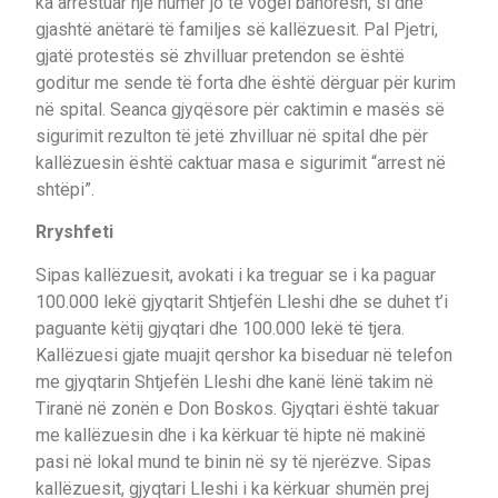
ka arrestuar një numër jo të vogël banorësh, si dhe
gjashtë anëtarë të familjes së kallëzuesit. Pal Pjetri,
gjatë protestës së zhvilluar pretendon se është
goditur me sende të forta dhe është dërguar për kurim
në spital. Seanca gjyqësore për caktimin e masës së
sigurimit rezulton të jetë zhvilluar në spital dhe për
kallëzuesin është caktuar masa e sigurimit “arrest në
shtëpi”.
Rryshfeti
Sipas kallëzuesit, avokati i ka treguar se i ka paguar
100.000 lekë gjyqtarit Shtjefën Lleshi dhe se duhet t’i
paguante këtij gjyqtari dhe 100.000 lekë të tjera.
Kallëzuesi gjate muajit qershor ka biseduar në telefon
me gjyqtarin Shtjefën Lleshi dhe kanë lënë takim në
Tiranë në zonën e Don Boskos. Gjyqtari është takuar
me kallëzuesin dhe i ka kërkuar të hipte në makinë
pasi në lokal mund te binin në sy të njerëzve. Sipas
kallëzuesit, gjyqtari Lleshi i ka kërkuar shumën prej