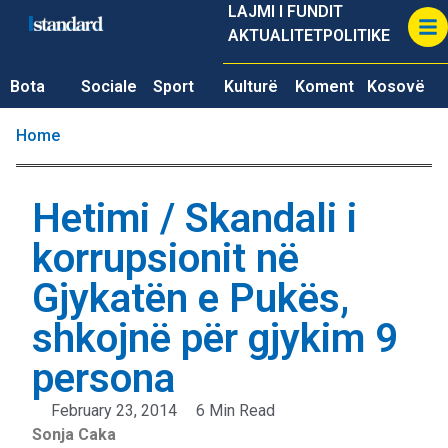
LAJMI I FUNDIT
AKTUALITET
POLITIKE
Bota
Sociale
Sport
Kulturë
Koment
Kosovë
Home
Hetimi / Skandali i
korrupsionit në
Gjykatën e Pukës,
shkojnë për gjykim 9
persona
February 23, 2014
6 Min Read
Sonja Caka