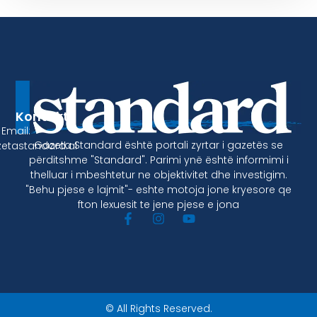
Kontakt
Email:
Gazeta Standard është portali zyrtar i gazetës se
etastandard.al
përditshme "Standard". Parimi ynë është informimi i
thelluar i mbeshtetur ne objektivitet dhe investigim.
"Behu pjese e lajmit"- eshte motoja jone kryesore qe
fton lexuesit te jene pjese e jona
© All Rights Reserved.