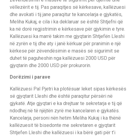
vëllezërit e tij. Pas paraqitjes së kërkesave, kallëzuesi
dhe avokati i tij jane paraqitur te kancelarja e gjykatës,
Meliha Kukaj, e cila i ka deklaruar se është Shtjefni që
ka në dorë regjistrimin e kërkesave për gjykimin e tyre.
Kallëzuesi ka marrë takim me gjyqtarin Shtjefën Lleshi
në zyrën e tij dhe aty i janë kërkuar për pranimin e një
kërkese për zëvendësimin e masës së sigurimit se
duhet të paguheshin nga kallëzuesi 2000 USD për
gjyqtarin dhe 2000 USD për prokurorin.
Dorëzimi i parave
Kallëzuesi Pal Pjetri ka plotësuar leket sipas kërkesës
së gjyqtarit Lleshi dhe është paraqitur përsëri në
gjykatë. Atje gjyqtari e ka drejtuar te sekretarja e tij që
ndodhej në të njëjtën zyrë me kancelaren e gjykatës.
Kancelarja, personi nën hetim Meliha Kukaj i ka thënë
kallëzuesit të bisedonte me sekretaren e gjyqtarit
Shtjefen Lleshi dhe kallëzuesi i ka bërë gati për t’i