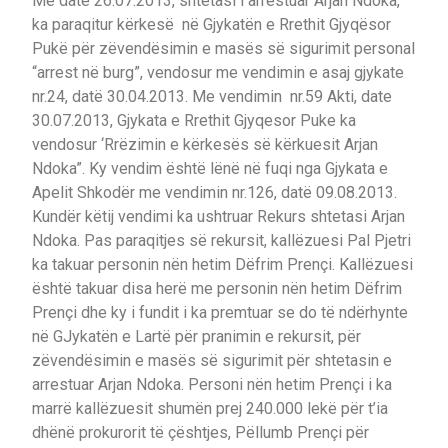
Me date 26.07.2013, shtetasi i arrestuar Arjan Ndoka,
ka paraqitur kërkesë në Gjykatën e Rrethit Gjyqësor
Pukë për zëvendësimin e masës së sigurimit personal
“arrest në burg”, vendosur me vendimin e asaj gjykate
nr.24, datë 30.04.2013. Me vendimin nr.59 Akti, date
30.07.2013, Gjykata e Rrethit Gjyqesor Puke ka
vendosur ‘Rrëzimin e kërkesës së kërkuesit Arjan
Ndoka”. Ky vendim është lënë në fuqi nga Gjykata e
Apelit Shkodër me vendimin nr.126, datë 09.08.2013.
Kundër këtij vendimi ka ushtruar Rekurs shtetasi Arjan
Ndoka. Pas paraqitjes së rekursit, kallëzuesi Pal Pjetri
ka takuar personin nën hetim Dëfrim Prençi. Kallëzuesi
është takuar disa herë me personin nën hetim Dëfrim
Prençi dhe ky i fundit i ka premtuar se do të ndërhynte
në GJykatën e Lartë për pranimin e rekursit, për
zëvendësimin e masës së sigurimit për shtetasin e
arrestuar Arjan Ndoka. Personi nën hetim Prençi i ka
marrë kallëzuesit shumën prej 240.000 lekë për t’ia
dhënë prokurorit të çështjes, Pëllumb Prençi për