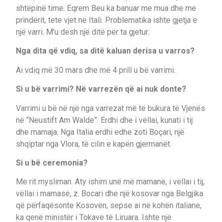
shtëpinë time. Eqrem Beu ka banuar me mua dhe me
prindërit, tete vjet në Itali. Problematika ishte gjetja e
një varri. M’u desh një ditë për ta gjetur.
Nga dita që vdiq, sa ditë kaluan derisa u varros?
Ai vdiq më 30 mars dhe më 4 prill u bë varrimi.
Si u bë varrimi? Në varrezën që ai nuk donte?
Varrimi u bë në një nga varrezat më të bukura të Vjenës
në “Neustift Am Walde”. Erdhi dhe i vëllai, kunati i tij
dhe mamaja. Nga Italia erdhi edhe zoti Boçari, një
shqiptar nga Vlora, të cilin e kapën gjermanët.
Si u bë ceremonia?
Me rit mysliman. Aty ishim unë më mamanë, i vëllai i tij,
vëllai i mamasë, z. Bocari dhe një kosovar nga Belgjika
që përfaqësonte Kosovën, sepse ai në kohën italiane,
ka qenë ministër i Tokave të Liruara. Ishte një