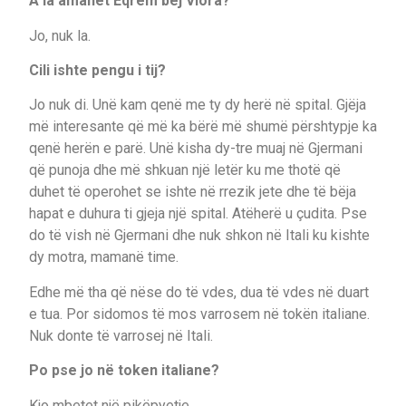
A la amanet Eqrem bej Vlora?
Jo, nuk la.
Cili ishte pengu i tij?
Jo nuk di. Unë kam qenë me ty dy herë në spital. Gjëja
më interesante që më ka bërë më shumë përshtypje ka
qenë herën e parë. Unë kisha dy-tre muaj në Gjermani
që punoja dhe më shkuan një letër ku me thotë që
duhet të operohet se ishte në rrezik jete dhe të bëja
hapat e duhura ti gjeja një spital. Atëherë u çudita. Pse
do të vish në Gjermani dhe nuk shkon në Itali ku kishte
dy motra, mamanë time.
Edhe më tha që nëse do të vdes, dua të vdes në duart
e tua. Por sidomos të mos varrosem në tokën italiane.
Nuk donte të varrosej në Itali.
Po pse jo në token italiane?
Kjo mbetet një pikëpyetje.