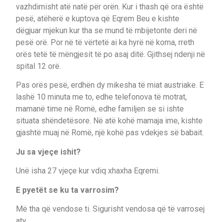
vazhdimisht atë natë për orën. Kur i thash që ora është
pesë, atëherë e kuptova që Eqrem Beu e kishte
dëgjuar mjekun kur tha se mund të mbijetonte deri në
pesë orë. Por në të vërtetë ai ka hyrë në koma, rreth
orës tetë të mëngjesit të po asaj ditë. Gjithsej ndenji në
spital 12 orë.
Pas orës pesë, erdhën dy mikesha të miat austriake. E
lashë 10 minuta me to, edhe telefonova të motrat,
mamanë time në Romë, edhe familjen se si ishte
situata shëndetësore. Në atë kohë mamaja ime, kishte
gjashtë muaj në Romë, një kohë pas vdekjes së babait.
Ju sa vjeçe ishit?
Unë isha 27 vjeçe kur vdiq xhaxha Eqremi.
E pyetët se ku ta varrosim?
Më tha që vendose ti. Sigurisht vendosa që të varrosej
aty.