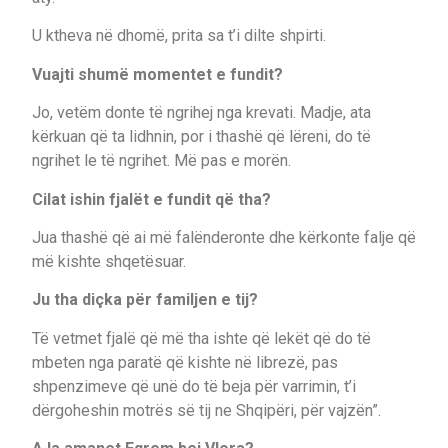
U ktheva në dhomë, prita sa t’i dilte shpirti.
Vuajti shumë momentet e fundit?
Jo, vetëm donte të ngrihej nga krevati. Madje, ata
kërkuan që ta lidhnin, por i thashë që lëreni, do të
ngrihet le të ngrihet. Më pas e morën.
Cilat ishin fjalët e fundit që tha?
Jua thashë që ai më falënderonte dhe kërkonte falje që
më kishte shqetësuar.
Ju tha diçka për familjen e tij?
Të vetmet fjalë që më tha ishte që lekët që do të
mbeten nga paratë që kishte në librezë, pas
shpenzimeve që unë do të beja për varrimin, t’i
dërgoheshin motrës së tij ne Shqipëri, për vajzën”.