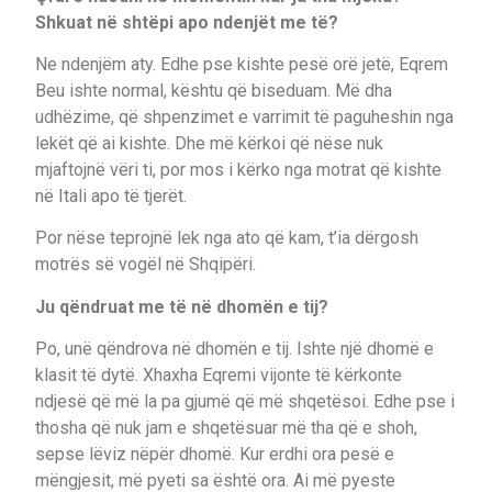
Shkuat në shtëpi apo ndenjët me të?
Ne ndenjëm aty. Edhe pse kishte pesë orë jetë, Eqrem
Beu ishte normal, kështu që biseduam. Më dha
udhëzime, që shpenzimet e varrimit të paguheshin nga
lekët që ai kishte. Dhe më kërkoi që nëse nuk
mjaftojnë vëri ti, por mos i kërko nga motrat që kishte
në Itali apo të tjerët.
Por nëse teprojnë lek nga ato që kam, t’ia dërgosh
motrës së vogël në Shqipëri.
Ju qëndruat me të në dhomën e tij?
Po, unë qëndrova në dhomën e tij. Ishte një dhomë e
klasit të dytë. Xhaxha Eqremi vijonte të kërkonte
ndjesë që më la pa gjumë që më shqetësoi. Edhe pse i
thosha që nuk jam e shqetësuar më tha që e shoh,
sepse lëviz nëpër dhomë. Kur erdhi ora pesë e
mëngjesit, më pyeti sa është ora. Ai më pyeste