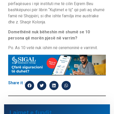
përfaqësues i një instituti me të cilin Eqrem Beu
bashkëpunoi për librin “Kujtimet e tij” që pati aq shumë
famë në Shqipëri, si dhe ishte familja ime austriake
dhe z. Shaqir Kolonja.
Domethënë nuk bëheshin më shumë se 10
persona që morën pjesë në varrim?
Po. As 10 vetë nuk ishim në ceremoninë e varrimit.
Share it :
Lajmet e fundit