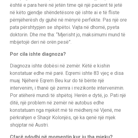
është e para herë në jetën time që një pacient të jetë
në këto gjendje shëndetësore që ishte ai e të fliste
përnjëherësh dy gjuhë në mënyrë perfekte. Pas një ore
pata përshtypjen se shpëtoi. Vajta në dhomë, pyeta
doktorin. Dhe me tha: “Mjerisht jo, maksimumi mund të
mbijetojë deri në orën pesë”.
Por cila ishte diagnoza?
Diagnoza ishte dobësi në zemër. Këtë e kishin
konstatuar edhe më parë. Eqremi ishte 83 vjeç e disa
muaj. Njëherë Eqrem Beu kur do të bënte një
intervenim, i thanë që zemra i rrezikonte intervenimin.
Por atëherë mundi të shpëtoj. Herën e dytë, jo. Pati një
ditë, një problem në zemër në autobus edhe
konstatuam nga mjekët më të mëdhenj në Vjenë, me
përkrahjen e Shaqir Kolonjës, që ka qenë një mjek
shqiptar në Austri.
Çfarë ndodhi në momentin kur ju tha mjeku?