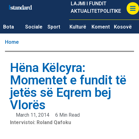
LAJMI I FUNDIT
AKTUALITET
POLITIKE
Bota
Sociale
Sport
Kulturë
Koment
Kosovë
Home
Hëna Këlcyra:
Momentet e fundit të
jetës së Eqrem bej
Vlorës
March 11, 2014
6 Min Read
Intervistoi: Roland Qafoku