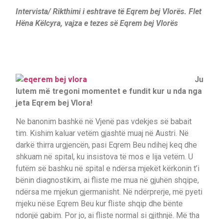
Intervista/ Rikthimi i eshtrave të Eqrem bej Vlorës. Flet
Hëna Këlcyra, vajza e tezes së Eqrem bej Vlorës
Ju
lutem më tregoni momentet e fundit kur u nda nga
jeta Eqrem bej Vlora!
Ne banonim bashkë në Vjenë pas vdekjes së babait
tim. Kishim kaluar vetëm gjashtë muaj në Austri. Në
darkë thirra urgjencën, pasi Eqrem Beu ndihej keq dhe
shkuam në spital, ku insistova të mos e lija vetëm. U
futëm së bashku në spital e ndërsa mjekët kërkonin t’i
bënin diagnostikim, ai fliste me mua në gjuhën shqipe,
ndërsa me mjekun gjermanisht. Në ndërprerje, më pyeti
mjeku nëse Eqrem Beu kur fliste shqip dhe bënte
ndonjë gabim. Por jo, ai fliste normal si gjithnjë. Më tha