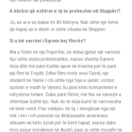
A kërkoi që eshtrat e tij te preheshin në Shqipëri?
Jo, as ai e as babai im Ali Këlcyra. Nuk ishte një temë
që hapej se e dinim si ishte situata në Shqipëri.
Si u bë varrimi i Eqrem bej Vlorës?
Ata e futën në një frigorifer, se duhej gjetur një varrezë.
Kjo ishte diçka problematike, sepse xhaxha Eqremi
disa ditë më parë kishte qenë në kinema për të parë
një film të Frojdit. Edhe filmi niste sesi Fjordi, një
student ne Vjenë i cili ishte nga feja e vjetër, viziton
spitalin e madh të Vjenës, ku janë këto komunitetet e
ndryshme fetare. Duke parë filmin, më tha sa varrezë e
shëmtuar është kjo. Nuk do të doja kurrë të varrosesha
në këtë vend. Pas vdekjes së tij, i shoqëruar nga një
mik i imi i cili punonte ne Ambasadën amerikane
shkuam në këto zyrat për të bërë hapat, sepse duke
mos pasur rezidencë në Austri, pasi ai ishte mysafir ne